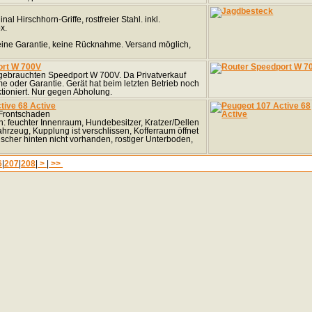
inal Hirschhorn-Griffe, rostfreier Stahl. inkl.
x.
keine Garantie, keine Rücknahme. Versand möglich,
ort W 700V
gebrauchten Speedport W 700V. Da Privatverkauf
 oder Garantie. Gerät hat beim letzten Betrieb noch
ktioniert. Nur gegen Abholung.
tive 68 Active
 Frontschaden
 feuchter Innenraum, Hundebesitzer, Kratzer/Dellen
rzeug, Kupplung ist verschlissen, Kofferraum öffnet
ischer hinten nicht vorhanden, rostiger Unterboden,
6
|
207
|
208
|
>
|
>>