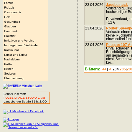
Familie
23.04.2026
Jagdbesteck
Freizeit
Vollständig, Orig
hochwertiger Bo
Gastronomie
Geld
Privatverkauf, 
Gesundheit
+12 €
Glauben
23.04.2026
Router Speedp
Handwerk
Verkaufe einen 
keine Rücknahme
Haustier
einwandfrei fun
Initiativen und Vereine
23.04.2026
Peugeot 107 Ac
Innungen und Verbände
Unfallschaden:
Kommunal
Beschädigungen:
Kunst und Kultur
am gesamten Fah
nicht, Scheibew
Nachtleben
kei...
Politik
Blättern:
Reisen
<<
|
<
|
204
|
205
|
20
Soziales
Übernachtung
Letzter Inserent:
PULSE DANCE STUDIO LAIM
Landsberger Straße 318c 2.OG