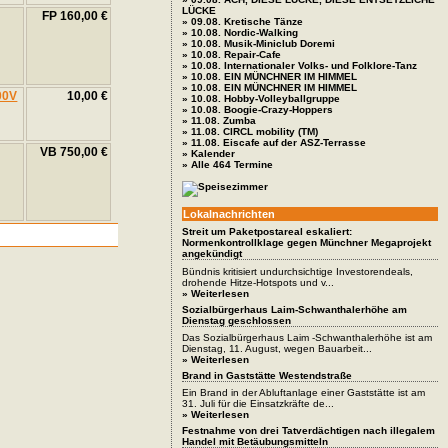
LÜCKE
FP 160,00 €
» 09.08. Kretische Tänze
» 10.08. Nordic-Walking
» 10.08. Musik-Miniclub Doremi
» 10.08. Repair-Cafe
» 10.08. Internationaler Volks- und Folklore-Tanz
» 10.08. EIN MÜNCHNER IM HIMMEL
» 10.08. EIN MÜNCHNER IM HIMMEL
10,00 €
» 10.08. Hobby-Volleyballgruppe
» 10.08. Boogie-Crazy-Hoppers
» 11.08. Zumba
» 11.08. CIRCL mobility (TM)
» 11.08. Eiscafe auf der ASZ-Terrasse
VB 750,00 €
» Kalender
» Alle 464 Termine
Lokalnachrichten
Streit um Paketpostareal eskaliert:
Normenkontrollklage gegen Münchner Megaprojekt
angekündigt
Bündnis kritisiert undurchsichtige Investorendeals,
drohende Hitze-Hotspots und v...
» Weiterlesen
Sozialbürgerhaus Laim-Schwanthalerhöhe am
Dienstag geschlossen
Das Sozialbürgerhaus Laim -Schwanthalerhöhe ist am
Dienstag, 11. August, wegen Bauarbeit...
» Weiterlesen
Brand in Gaststätte Westendstraße
Ein Brand in der Abluftanlage einer Gaststätte ist am
31. Juli für die Einsatzkräfte de...
» Weiterlesen
Festnahme von drei Tatverdächtigen nach illegalem
Handel mit Betäubungsmitteln