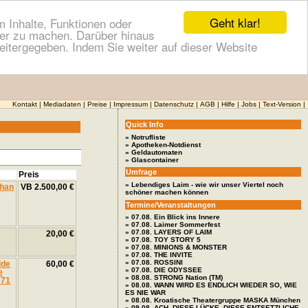
Geht klar!
 Inhalte, Funktionen oder
cher zu machen. Darüber hinaus
itergegeben. Indem Sie weiter auf dieser Website
Kontakt
|
Mediadaten
|
Preise
|
Impressum
|
Datenschutz
|
AGB
|
Hilfe
|
Jobs
|
Text-Version
|
Quick Info
» Notrufliste
» Apotheken-Notdienst
» Geldautomaten
» Glascontainer
Umfrage
Preis
» Lebendiges Laim - wie wir unser Viertel noch
VB 2.500,00 €
schöner machen können
Termine/Veranstaltungen
» 07.08. Ein Blick ins Innere
» 07.08. Laimer Sommerfest
» 07.08. LAYERS OF LAIM
20,00 €
» 07.08. TOY STORY 5
» 07.08. MINIONS & MONSTER
» 07.08. THE INVITE
» 07.08. ROSSINI
60,00 €
» 07.08. DIE ODYSSEE
» 08.08. STRONG Nation (TM)
» 08.08. WANN WIRD ES ENDLICH WIEDER SO, WIE
ES NIE WAR
» 08.08. Kroatische Theatergruppe MASKA München
» 09.08. ACH, DIESE LÜCKE, DIESE ENTSETZLICHE