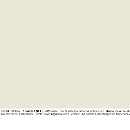
©2004 -2026 by
TAGWORX.NET
| LAIM-online, das Stadtteilportal für München-Laim.
Branchenverzeich
Unternehmen, Einzelhandel, Ärzte sowie Organisationen, Vereine und soziale Einrichtungen im Münchner 