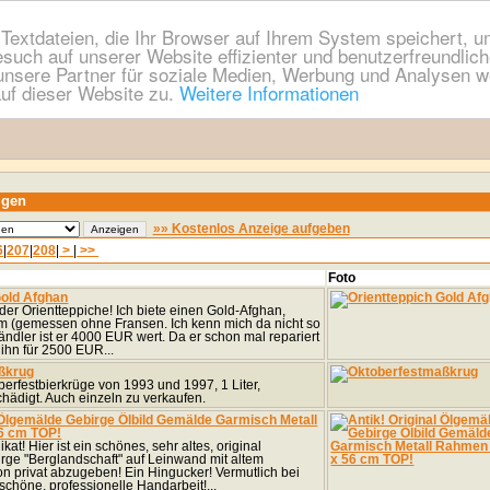
extdateien, die Ihr Browser auf Ihrem System speichert, um
esuch auf unserer Website effizienter und benutzerfreundli
nsere Partner für soziale Medien, Werbung und Analysen we
uf dieser Website zu.
Weitere Informationen
igen
»» Kostenlos Anzeige aufgeben
6
|
207
|
208
|
>
|
>>
Foto
Gold Afghan
der Orientteppiche! Ich biete einen Gold-Afghan,
 m (gemessen ohne Fransen. Ich kenn mich da nicht so
ändler ist er 4000 EUR wert. Da er schon mal repariert
 ihn für 2500 EUR...
ßkrug
berfestbierkrüge von 1993 und 1997, 1 Liter,
ädigt. Auch einzeln zu verkaufen.
l Ölgemälde Gebirge Ölbild Gemälde Garmisch Metall
6 cm TOP!
kat! Hier ist ein schönes, sehr altes, original
ge "Berglandschaft" auf Leinwand mit altem
n privat abzugeben! Ein Hingucker! Vermutlich bei
schöne, professionelle Handarbeit!...