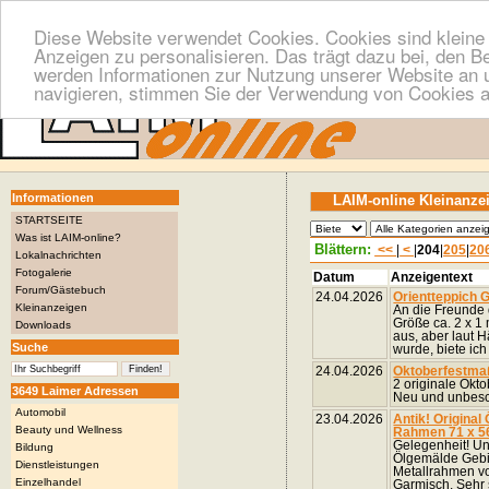
Diese Website verwendet Cookies. Cookies sind kleine T
Anzeigen zu personalisieren. Das trägt dazu bei, den B
werden Informationen zur Nutzung unserer Website an u
navigieren, stimmen Sie der Verwendung von Cookies a
Informationen
LAIM-online Kleinanze
STARTSEITE
Was ist LAIM-online?
Blättern:
<<
|
<
|
204
|
205
|
20
Lokalnachrichten
Fotogalerie
Datum
Anzeigentext
Forum/Gästebuch
24.04.2026
Orientteppich 
Kleinanzeigen
An die Freunde 
Größe ca. 2 x 1
Downloads
aus, aber laut H
Suche
wurde, biete ich
24.04.2026
Oktoberfestma
2 originale Okto
3649 Laimer Adressen
Neu und unbesch
Automobil
23.04.2026
Antik! Origina
Beauty und Wellness
Rahmen 71 x 5
Gelegenheit! Uni
Bildung
Ölgemälde Gebir
Dienstleistungen
Metallrahmen vo
Einzelhandel
Garmisch. Sehr 