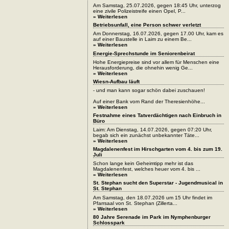
Am Samstag, 25.07.2026, gegen 18:45 Uhr, unterzog
eine zivile Polizeistreife einen Opel, P...
» Weiterlesen
Betriebsunfall, eine Person schwer verletzt
Am Donnerstag, 16.07.2026, gegen 17.00 Uhr, kam es
auf einer Baustelle in Laim zu einem Be...
» Weiterlesen
Energie-Sprechstunde im Seniorenbeirat
Hohe Energiepreise sind vor allem für Menschen eine
Herausforderung, die ohnehin wenig Ge...
» Weiterlesen
Wiesn-Aufbau läuft
- und man kann sogar schön dabei zuschauen!
Auf einer Bank vom Rand der Theresienhöhe...
» Weiterlesen
Festnahme eines Tatverdächtigen nach Einbruch in
Büro
Laim: Am Dienstag, 14.07.2026, gegen 07:20 Uhr,
begab sich ein zunächst unbekannter Täte...
» Weiterlesen
Magdalenenfest im Hirschgarten vom 4. bis zum 19.
Juli
Schon lange kein Geheimtipp mehr ist das
Magdalenenfest, welches heuer vom 4. bis ...
» Weiterlesen
St. Stephan sucht den Superstar - Jugendmusical in
St. Stephan
Am Samstag, den 18.07.2026 um 15 Uhr findet im
Pfarrsaal von St. Stephan (Zillerta...
» Weiterlesen
80 Jahre Serenade im Park im Nymphenburger
Schlosspark