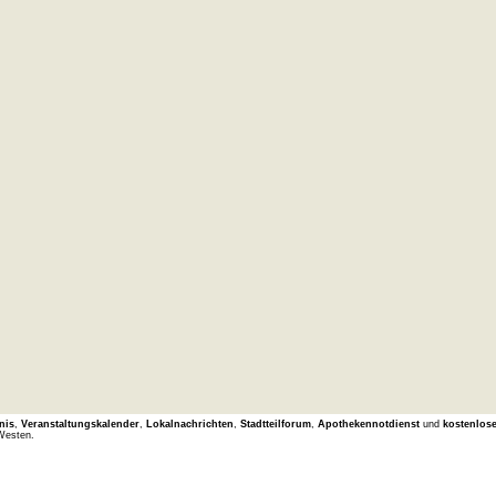
nis
,
Veranstaltungskalender
,
Lokalnachrichten
,
Stadtteilforum
,
Apothekennotdienst
und
kostenlos
Westen.