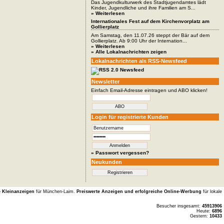
Das Jugendkulturwerk des Stadtjugendamtes lädt
Kinder, Jugendliche und ihre Familien am S...
» Weiterlesen
Internationales Fest auf dem Kirchenvorplatz am
Gollierplatz
Am Samstag, den 11.07.26 steppt der Bär auf dem
Gollierplatz. Ab 9:00 Uhr der Internation...
» Weiterlesen
» Alle Lokalnachrichten zeigen
Lokalnachrichten als RSS-Newsfeed
Newsletter
Einfach Email-Adresse eintragen und ABO klicken!
Login für registrierte Kunden
» Passwort vergessen?
Neukunden
e Kleinanzeigen
für München-Laim.
Preiswerte Anzeigen und erfolgreiche Online-Werbung
für lokale
Besucher insgesamt:
45913906
Heute:
6896
Gestern:
10433