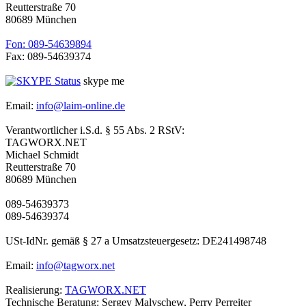
Reutterstraße 70
80689 München
Fon: 089-54639894
Fax: 089-54639374
skype me
Email:
info@laim-online.de
Verantwortlicher i.S.d. § 55 Abs. 2 RStV:
TAGWORX.NET
Michael Schmidt
Reutterstraße 70
80689 München
089-54639373
089-54639374
USt-IdNr. gemäß § 27 a Umsatzsteuergesetz: DE241498748
Email:
info@tagworx.net
Realisierung:
TAGWORX.NET
Technische Beratung: Sergey Malyschew, Perry Perreiter