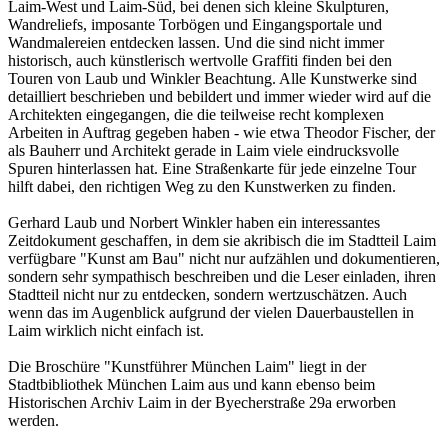
Laim-West und Laim-Süd, bei denen sich kleine Skulpturen,
Wandreliefs, imposante Torbögen und Eingangsportale und
Wandmalereien entdecken lassen. Und die sind nicht immer
historisch, auch künstlerisch wertvolle Graffiti finden bei den
Touren von Laub und Winkler Beachtung. Alle Kunstwerke sind
detailliert beschrieben und bebildert und immer wieder wird auf die
Architekten eingegangen, die die teilweise recht komplexen
Arbeiten in Auftrag gegeben haben - wie etwa Theodor Fischer, der
als Bauherr und Architekt gerade in Laim viele eindrucksvolle
Spuren hinterlassen hat. Eine Straßenkarte für jede einzelne Tour
hilft dabei, den richtigen Weg zu den Kunstwerken zu finden.
Gerhard Laub und Norbert Winkler haben ein interessantes
Zeitdokument geschaffen, in dem sie akribisch die im Stadtteil Laim
verfügbare "Kunst am Bau" nicht nur aufzählen und dokumentieren,
sondern sehr sympathisch beschreiben und die Leser einladen, ihren
Stadtteil nicht nur zu entdecken, sondern wertzuschätzen. Auch
wenn das im Augenblick aufgrund der vielen Dauerbaustellen in
Laim wirklich nicht einfach ist.
Die Broschüre "Kunstführer München Laim" liegt in der
Stadtbibliothek München Laim aus und kann ebenso beim
Historischen Archiv Laim in der Byecherstraße 29a erworben
werden.