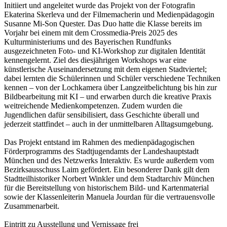
Initiiert und angeleitet wurde das Projekt von der Fotografin
Ekaterina Skerleva und der Filmemacherin und Medienpädagogin
Susanne Mi-Son Quester. Das Duo hatte die Klasse bereits im
Vorjahr bei einem mit dem Crossmedia-Preis 2025 des
Kulturministeriums und des Bayerischen Rundfunks
ausgezeichneten Foto- und KI-Workshop zur digitalen Identität
kennengelernt. Ziel des diesjährigen Workshops war eine
künstlerische Auseinandersetzung mit dem eigenen Stadtviertel;
dabei lernten die Schülerinnen und Schüler verschiedene Techniken
kennen – von der Lochkamera über Langzeitbelichtung bis hin zur
Bildbearbeitung mit KI – und erwarben durch die kreative Praxis
weitreichende Medienkompetenzen. Zudem wurden die
Jugendlichen dafür sensibilisiert, dass Geschichte überall und
jederzeit stattfindet – auch in der unmittelbaren Alltagsumgebung.
Das Projekt entstand im Rahmen des medienpädagogischen
Förderprogramms des Stadtjugendamts der Landeshauptstadt
München und des Netzwerks Interaktiv. Es wurde außerdem vom
Bezirksausschuss Laim gefördert. Ein besonderer Dank gilt dem
Stadtteilhistoriker Norbert Winkler und dem Stadtarchiv München
für die Bereitstellung von historischem Bild- und Kartenmaterial
sowie der Klassenleiterin Manuela Jourdan für die vertrauensvolle
Zusammenarbeit.
Eintritt zu Ausstellung und Vernissage frei