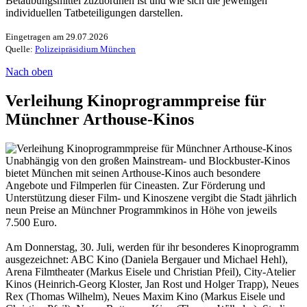
Betäubungsmittel zuzuordnen ist und wie sich die jeweiligen
individuellen Tatbeteiligungen darstellen.
Eingetragen am 29.07.2026
Quelle:
Polizeipräsidium München
Nach oben
Verleihung Kinoprogrammpreise für
Münchner Arthouse-Kinos
Unabhängig von den großen Mainstream- und Blockbuster-Kinos
bietet München mit seinen Arthouse-Kinos auch besondere
Angebote und Filmperlen für Cineasten. Zur Förderung und
Unterstützung dieser Film- und Kinoszene vergibt die Stadt jährlich
neun Preise an Münchner Programmkinos in Höhe von jeweils
7.500 Euro.
Am Donnerstag, 30. Juli, werden für ihr besonderes Kinoprogramm
ausgezeichnet: ABC Kino (Daniela Bergauer und Michael Hehl),
Arena Filmtheater (Markus Eisele und Christian Pfeil), City-Atelier
Kinos (Heinrich-Georg Kloster, Jan Rost und Holger Trapp), Neues
Rex (Thomas Wilhelm), Neues Maxim Kino (Markus Eisele und