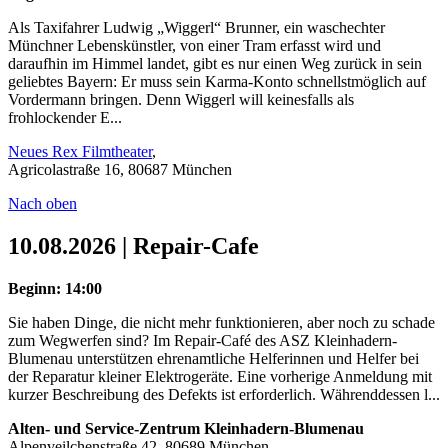
Als Taxifahrer Ludwig „Wiggerl“ Brunner, ein waschechter
Münchner Lebenskünstler, von einer Tram erfasst wird und
daraufhin im Himmel landet, gibt es nur einen Weg zurück in sein
geliebtes Bayern: Er muss sein Karma-Konto schnellstmöglich auf
Vordermann bringen. Denn Wiggerl will keinesfalls als
frohlockender E...
Neues Rex Filmtheater
,
Agricolastraße 16, 80687 München
Nach oben
10.08.2026 | Repair-Cafe
Beginn: 14:00
Sie haben Dinge, die nicht mehr funktionieren, aber noch zu schade
zum Wegwerfen sind? Im Repair-Café des ASZ Kleinhadern-
Blumenau unterstützen ehrenamtliche Helferinnen und Helfer bei
der Reparatur kleiner Elektrogeräte. Eine vorherige Anmeldung mit
kurzer Beschreibung des Defekts ist erforderlich. Währenddessen l...
Alten- und Service-Zentrum Kleinhadern-Blumenau
Alpenveilchenstraße 42, 80689 München