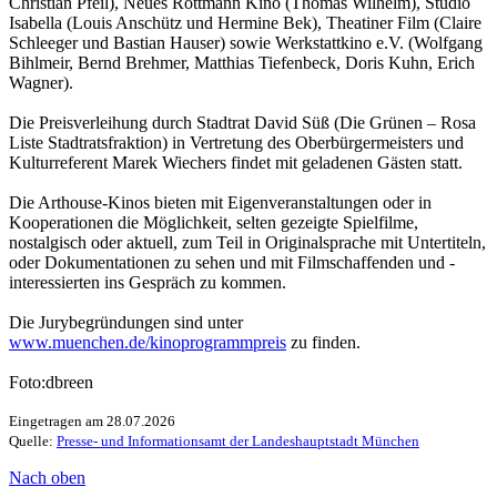
Christian Pfeil), Neues Rottmann Kino (Thomas Wilhelm), Studio
Isabella (Louis Anschütz und Hermine Bek), Theatiner Film (Claire
Schleeger und Bastian Hauser) sowie Werkstattkino e.V. (Wolfgang
Bihlmeir, Bernd Brehmer, Matthias Tiefenbeck, Doris Kuhn, Erich
Wagner).
Die Preisverleihung durch Stadtrat David Süß (Die Grünen – Rosa
Liste Stadtratsfraktion) in Vertretung des Oberbürgermeisters und
Kulturreferent Marek Wiechers findet mit geladenen Gästen statt.
Die Arthouse-Kinos bieten mit Eigenveranstaltungen oder in
Kooperationen die Möglichkeit, selten gezeigte Spielfilme,
nostalgisch oder aktuell, zum Teil in Originalsprache mit Untertiteln,
oder Dokumentationen zu sehen und mit Filmschaffenden und -
interessierten ins Gespräch zu kommen.
Die Jurybegründungen sind unter
www.muenchen.de/kinoprogrammpreis
zu finden.
Foto:dbreen
Eingetragen am 28.07.2026
Quelle:
Presse- und Informationsamt der Landeshauptstadt München
Nach oben