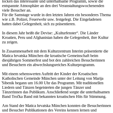
locken das interessante und unterhaltsame Programm, sowie die
entspannte Atmosphäre an den drei Veranstaltungswochenenden
viele Besucher an.
Für die Samstage wurde in den letzten Jahren ein besonderes Thema
wie z.B. Polizei, Feuerwehr usw. festgelegt. Die Eingeladenen
hatten dabei Gelegenheit, sich zu präsentieren.
In diesem Jahr heißt die Devise: „Kulturfenster“. Die Länder
Kroatien, Peru und Afghanistan haben die Gelegenheit, ihre Kultur
zu zeigen.
In Zusammenarbeit mit dem Kulturzentrum Interim präsentierte die
Matica hrvatska München die kroatische Gemeinschaft beim
diesjährigen Sommerfest und bot den zahlreichen Besucherinnen
und Besuchern ein abwechslungsreiches Kulturprogramm.
Mit einem sehenswerten Auftritt der Kinder der Kroatischen
Katholischen Gemeinde München unter der Leitung von Marija
̌Sibenik begann um 16.00 Uhr das Programm. Mit traditionellen
Liedern und Tänzen begeisterten die jungen Tänzer und
Tänzerinnen das Publikum. Anschließend sorgte die unterhaltsamen
Band Tročka Band mit bekannten kroatischen Hits für Stimmung.
Am Stand der Matica hrvatska München konnten die Besucherinnen
und Besucher Publikationen des Vereins kennen lernen und