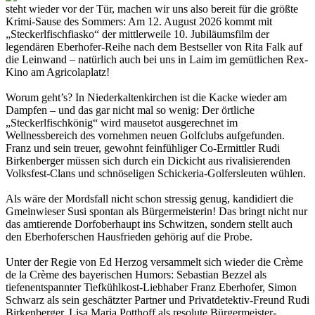
steht wieder vor der Tür, machen wir uns also bereit für die größte
Krimi-Sause des Sommers: Am 12. August 2026 kommt mit
„Steckerlfischfiasko“ der mittlerweile 10. Jubiläumsfilm der
legendären Eberhofer-Reihe nach dem Bestseller von Rita Falk auf
die Leinwand – natürlich auch bei uns in Laim im gemütlichen Rex-
Kino am Agricolaplatz!
Worum geht’s? In Niederkaltenkirchen ist die Kacke wieder am
Dampfen – und das gar nicht mal so wenig: Der örtliche
„Steckerlfischkönig“ wird mausetot ausgerechnet im
Wellnessbereich des vornehmen neuen Golfclubs aufgefunden.
Franz und sein treuer, gewohnt feinfühliger Co-Ermittler Rudi
Birkenberger müssen sich durch ein Dickicht aus rivalisierenden
Volksfest-Clans und schnöseligen Schickeria-Golfersleuten wühlen.
Als wäre der Mordsfall nicht schon stressig genug, kandidiert die
Gmeinwieser Susi spontan als Bürgermeisterin! Das bringt nicht nur
das amtierende Dorfoberhaupt ins Schwitzen, sondern stellt auch
den Eberhoferschen Hausfrieden gehörig auf die Probe.
Unter der Regie von Ed Herzog versammelt sich wieder die Crème
de la Crème des bayerischen Humors: Sebastian Bezzel als
tiefenentspannter Tiefkühlkost-Liebhaber Franz Eberhofer, Simon
Schwarz als sein geschätzter Partner und Privatdetektiv-Freund Rudi
Birkenberger, Lisa Maria Potthoff als resolute Bürgermeister-