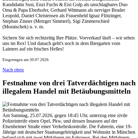
Kandidatin Susi, Enzi Fuchs & Eisi Gulp als unschlagbares Duo
Oma & Papa Eberhofer, Gerhard Wittmann als nerviger Bruder
Leopold, Daniel Christensen als Frauenheld Ignaz Flötzinger,
Stephan Zinner (Metzger Simmerl), Sigi Zimmerschied
(Moratschek) u. v. m.
Sichern Sie sich rechtzeitig Ihre Plätze. Vorverkauf läuft – wir sehen
uns im Rex! Und danach geht's noch in dem Biergarten vom
Laimers auf ein frisches Helles!
Eingetragen am 30.07.2026
Nach oben
Festnahme von drei Tatverdächtigen nach
illegalem Handel mit Betäubungsmitteln
Am Samstag, 25.07.2026, gegen 18:45 Uhr, unterzog eine zivile
Polizeistreife einen Opel, Pkw, und dessen Insassen auf der
Elsenheimer Straße einer Verkehrskontrolle. Die Fahrerin, eine 19-
Jährige mit deutscher Staatsangehörigkeit und Wohnsitz in München
befand sich mit zwei Mitfahrern im Fahrzeug. Bei den Mitfahrern