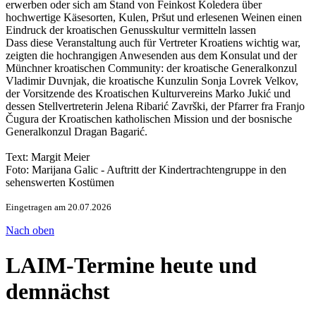
erwerben oder sich am Stand von Feinkost Koledera über
hochwertige Käsesorten, Kulen, Prs̆ut und erlesenen Weinen einen
Eindruck der kroatischen Genusskultur vermitteln lassen
Dass diese Veranstaltung auch für Vertreter Kroatiens wichtig war,
zeigten die hochrangigen Anwesenden aus dem Konsulat und der
Münchner kroatischen Community: der kroatische Generalkonzul
Vladimir Duvnjak, die kroatische Kunzulin Sonja Lovrek Velkov,
der Vorsitzende des Kroatischen Kulturvereins Marko Jukić und
dessen Stellvertreterin Jelena Ribarić Završki, der Pfarrer fra Franjo
Čugura der Kroatischen katholischen Mission und der bosnische
Generalkonzul Dragan Bagarić.
Text: Margit Meier
Foto: Marijana Galic - Auftritt der Kindertrachtengruppe in den
sehenswerten Kostümen
Eingetragen am 20.07.2026
Nach oben
LAIM-Termine heute und
demnächst