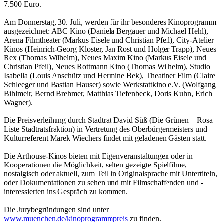
7.500 Euro.
Am Donnerstag, 30. Juli, werden für ihr besonderes Kinoprogramm
ausgezeichnet: ABC Kino (Daniela Bergauer und Michael Hehl),
Arena Filmtheater (Markus Eisele und Christian Pfeil), City-Atelier
Kinos (Heinrich-Georg Kloster, Jan Rost und Holger Trapp), Neues
Rex (Thomas Wilhelm), Neues Maxim Kino (Markus Eisele und
Christian Pfeil), Neues Rottmann Kino (Thomas Wilhelm), Studio
Isabella (Louis Anschütz und Hermine Bek), Theatiner Film (Claire
Schleeger und Bastian Hauser) sowie Werkstattkino e.V. (Wolfgang
Bihlmeir, Bernd Brehmer, Matthias Tiefenbeck, Doris Kuhn, Erich
Wagner).
Die Preisverleihung durch Stadtrat David Süß (Die Grünen – Rosa
Liste Stadtratsfraktion) in Vertretung des Oberbürgermeisters und
Kulturreferent Marek Wiechers findet mit geladenen Gästen statt.
Die Arthouse-Kinos bieten mit Eigenveranstaltungen oder in
Kooperationen die Möglichkeit, selten gezeigte Spielfilme,
nostalgisch oder aktuell, zum Teil in Originalsprache mit Untertiteln,
oder Dokumentationen zu sehen und mit Filmschaffenden und -
interessierten ins Gespräch zu kommen.
Die Jurybegründungen sind unter
www.muenchen.de/kinoprogrammpreis
zu finden.