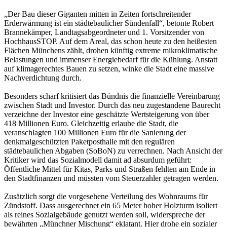
„Der Bau dieser Giganten mitten in Zeiten fortschreitender
Erderwärmung ist ein städtebaulicher Sündenfall“, betonte Robert
Brannekämper, Landtagsabgeordneter und 1. Vorsitzender von
HochhausSTOP. Auf dem Areal, das schon heute zu den heißesten
Flächen Münchens zählt, drohen künftig extreme mikroklimatische
Belastungen und immenser Energiebedarf für die Kühlung. Anstatt
auf klimagerechtes Bauen zu setzen, winke die Stadt eine massive
Nachverdichtung durch.
Besonders scharf kritisiert das Bündnis die finanzielle Vereinbarung
zwischen Stadt und Investor. Durch das neu zugestandene Baurecht
verzeichne der Investor eine geschätzte Wertsteigerung von über
418 Millionen Euro. Gleichzeitig erlaube die Stadt, die
veranschlagten 100 Millionen Euro für die Sanierung der
denkmalgeschützten Paketposthalle mit den regulären
städtebaulichen Abgaben (SoBoN) zu verrechnen. Nach Ansicht der
Kritiker wird das Sozialmodell damit ad absurdum geführt:
Öffentliche Mittel für Kitas, Parks und Straßen fehlten am Ende in
den Stadtfinanzen und müssten vom Steuerzahler getragen werden.
Zusätzlich sorgt die vorgesehene Verteilung des Wohnraums für
Zündstoff. Dass ausgerechnet ein 65 Meter hoher Holzturm isoliert
als reines Sozialgebäude genutzt werden soll, widerspreche der
bewährten „Münchner Mischung“ eklatant. Hier drohe ein sozialer