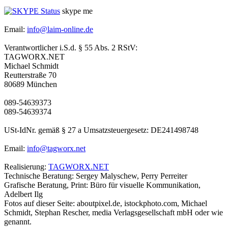
skype me
Email:
info@laim-online.de
Verantwortlicher i.S.d. § 55 Abs. 2 RStV:
TAGWORX.NET
Michael Schmidt
Reutterstraße 70
80689 München
089-54639373
089-54639374
USt-IdNr. gemäß § 27 a Umsatzsteuergesetz: DE241498748
Email:
info@tagworx.net
Realisierung:
TAGWORX.NET
Technische Beratung: Sergey Malyschew, Perry Perreiter
Grafische Beratung, Print: Büro für visuelle Kommunikation,
Adelbert Ilg
Fotos auf dieser Seite: aboutpixel.de, istockphoto.com, Michael
Schmidt, Stephan Rescher, media Verlagsgesellschaft mbH oder wie
genannt.