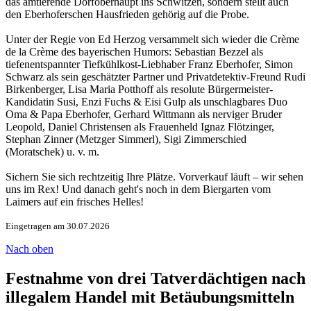
das amtierende Dorfoberhaupt ins Schwitzen, sondern stellt auch
den Eberhoferschen Hausfrieden gehörig auf die Probe.
Unter der Regie von Ed Herzog versammelt sich wieder die Crème
de la Crème des bayerischen Humors: Sebastian Bezzel als
tiefenentspannter Tiefkühlkost-Liebhaber Franz Eberhofer, Simon
Schwarz als sein geschätzter Partner und Privatdetektiv-Freund Rudi
Birkenberger, Lisa Maria Potthoff als resolute Bürgermeister-
Kandidatin Susi, Enzi Fuchs & Eisi Gulp als unschlagbares Duo
Oma & Papa Eberhofer, Gerhard Wittmann als nerviger Bruder
Leopold, Daniel Christensen als Frauenheld Ignaz Flötzinger,
Stephan Zinner (Metzger Simmerl), Sigi Zimmerschied
(Moratschek) u. v. m.
Sichern Sie sich rechtzeitig Ihre Plätze. Vorverkauf läuft – wir sehen
uns im Rex! Und danach geht's noch in dem Biergarten vom
Laimers auf ein frisches Helles!
Eingetragen am 30.07.2026
Nach oben
Festnahme von drei Tatverdächtigen nach
illegalem Handel mit Betäubungsmitteln