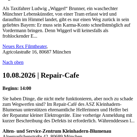
Als Taxifahrer Ludwig „Wiggerl“ Brunner, ein waschechter
Münchner Lebenskünstler, von einer Tram erfasst wird und
daraufhin im Himmel landet, gibt es nur einen Weg zurück in sein
geliebtes Bayern: Er muss sein Karma-Konto schnellstmöglich auf
Vordermann bringen. Denn Wiggerl will keinesfalls als
frohlockender E...
Neues Rex Filmtheater
,
Agricolastraße 16, 80687 München
Nach oben
10.08.2026 | Repair-Cafe
Beginn: 14:00
Sie haben Dinge, die nicht mehr funktionieren, aber noch zu schade
zum Wegwerfen sind? Im Repair-Café des ASZ Kleinhadern-
Blumenau unterstützen ehrenamtliche Helferinnen und Helfer bei
der Reparatur kleiner Elektrogeräte. Eine vorherige Anmeldung mit
kurzer Beschreibung des Defekts ist erforderlich. Währenddessen l...
Alten- und Service-Zentrum Kleinhadern-Blumenau
Alpenveilchenstraße 42, 80689 München