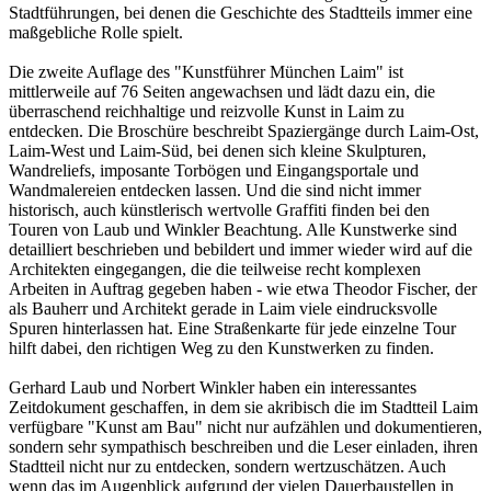
Stadtführungen, bei denen die Geschichte des Stadtteils immer eine
maßgebliche Rolle spielt.
Die zweite Auflage des "Kunstführer München Laim" ist
mittlerweile auf 76 Seiten angewachsen und lädt dazu ein, die
überraschend reichhaltige und reizvolle Kunst in Laim zu
entdecken. Die Broschüre beschreibt Spaziergänge durch Laim-Ost,
Laim-West und Laim-Süd, bei denen sich kleine Skulpturen,
Wandreliefs, imposante Torbögen und Eingangsportale und
Wandmalereien entdecken lassen. Und die sind nicht immer
historisch, auch künstlerisch wertvolle Graffiti finden bei den
Touren von Laub und Winkler Beachtung. Alle Kunstwerke sind
detailliert beschrieben und bebildert und immer wieder wird auf die
Architekten eingegangen, die die teilweise recht komplexen
Arbeiten in Auftrag gegeben haben - wie etwa Theodor Fischer, der
als Bauherr und Architekt gerade in Laim viele eindrucksvolle
Spuren hinterlassen hat. Eine Straßenkarte für jede einzelne Tour
hilft dabei, den richtigen Weg zu den Kunstwerken zu finden.
Gerhard Laub und Norbert Winkler haben ein interessantes
Zeitdokument geschaffen, in dem sie akribisch die im Stadtteil Laim
verfügbare "Kunst am Bau" nicht nur aufzählen und dokumentieren,
sondern sehr sympathisch beschreiben und die Leser einladen, ihren
Stadtteil nicht nur zu entdecken, sondern wertzuschätzen. Auch
wenn das im Augenblick aufgrund der vielen Dauerbaustellen in