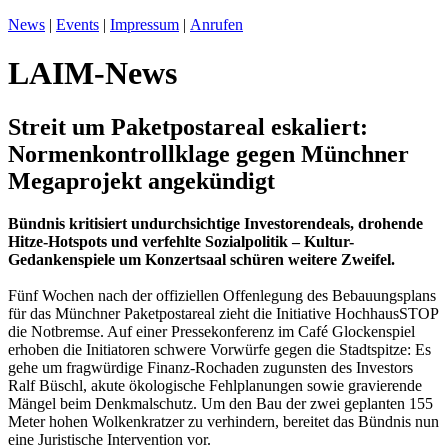
News
|
Events
|
Impressum
|
Anrufen
LAIM-News
Streit um Paketpostareal eskaliert:
Normenkontrollklage gegen Münchner
Megaprojekt angekündigt
Bündnis kritisiert undurchsichtige Investorendeals, drohende
Hitze-Hotspots und verfehlte Sozialpolitik – Kultur-
Gedankenspiele um Konzertsaal schüren weitere Zweifel.
Fünf Wochen nach der offiziellen Offenlegung des Bebauungsplans
für das Münchner Paketpostareal zieht die Initiative HochhausSTOP
die Notbremse. Auf einer Pressekonferenz im Café Glockenspiel
erhoben die Initiatoren schwere Vorwürfe gegen die Stadtspitze: Es
gehe um fragwürdige Finanz-Rochaden zugunsten des Investors
Ralf Büschl, akute ökologische Fehlplanungen sowie gravierende
Mängel beim Denkmalschutz. Um den Bau der zwei geplanten 155
Meter hohen Wolkenkratzer zu verhindern, bereitet das Bündnis nun
eine Juristische Intervention vor.