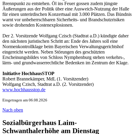
Brennpunkt zu entstehen. Öl ins Feuer gossen zudem jüngste
Äußerungen aus der Politik über eine Ausweich-Nutzung der Halle
für einen unterirdischen Konzertsaal mit 3.000 Plätzen. Das Bündnis
warnt vor unbeherrschbaren Sicherheits- und Brandschutzrisiken
sowie drohenden Kostenexplosionen.
Der 2. Vorsitzende Wolfgang Czisch (Stadtrat a.D.) kündigte daher
den nächsten juristischen Schritt an: Ende des Jahres soll eine
Normenkontrollklage beim Bayerischen Verwaltungsgerichtshof
eingereicht werden. Neben Störungen des geschützten
Erscheinungsbildes von Schloss Nymphenburg stehen verkehrs-,
lärm- und grundwasserrechtliche Bedenken im Zentrum der Klage.
Initiative HochhausSTOP
Robert Brannekämper, MdL (1. Vorsitzender)
Wolfgang Czisch, Stadtrat a.D. (2. Vorsitzender)
www.hochhausstop.de
Eingetragen am 06.08.2026
Nach oben
Sozialbürgerhaus Laim-
Schwanthalerhöhe am Dienstag