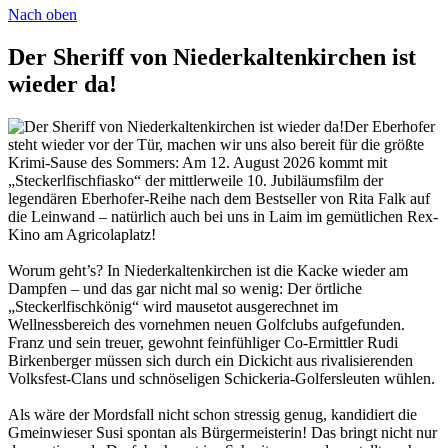
Nach oben
Der Sheriff von Niederkaltenkirchen ist
wieder da!
Der Eberhofer
steht wieder vor der Tür, machen wir uns also bereit für die größte
Krimi-Sause des Sommers: Am 12. August 2026 kommt mit
„Steckerlfischfiasko“ der mittlerweile 10. Jubiläumsfilm der
legendären Eberhofer-Reihe nach dem Bestseller von Rita Falk auf
die Leinwand – natürlich auch bei uns in Laim im gemütlichen Rex-
Kino am Agricolaplatz!
Worum geht’s? In Niederkaltenkirchen ist die Kacke wieder am
Dampfen – und das gar nicht mal so wenig: Der örtliche
„Steckerlfischkönig“ wird mausetot ausgerechnet im
Wellnessbereich des vornehmen neuen Golfclubs aufgefunden.
Franz und sein treuer, gewohnt feinfühliger Co-Ermittler Rudi
Birkenberger müssen sich durch ein Dickicht aus rivalisierenden
Volksfest-Clans und schnöseligen Schickeria-Golfersleuten wühlen.
Als wäre der Mordsfall nicht schon stressig genug, kandidiert die
Gmeinwieser Susi spontan als Bürgermeisterin! Das bringt nicht nur