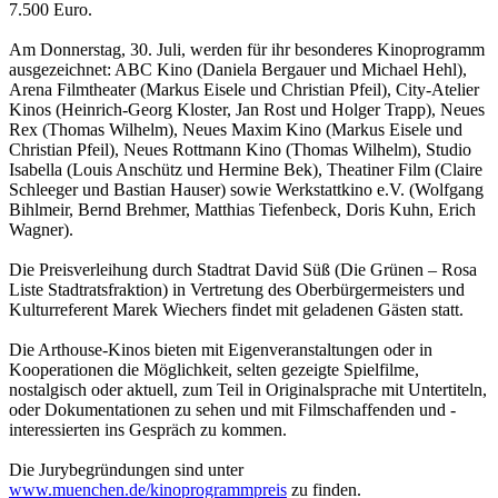
7.500 Euro.
Am Donnerstag, 30. Juli, werden für ihr besonderes Kinoprogramm
ausgezeichnet: ABC Kino (Daniela Bergauer und Michael Hehl),
Arena Filmtheater (Markus Eisele und Christian Pfeil), City-Atelier
Kinos (Heinrich-Georg Kloster, Jan Rost und Holger Trapp), Neues
Rex (Thomas Wilhelm), Neues Maxim Kino (Markus Eisele und
Christian Pfeil), Neues Rottmann Kino (Thomas Wilhelm), Studio
Isabella (Louis Anschütz und Hermine Bek), Theatiner Film (Claire
Schleeger und Bastian Hauser) sowie Werkstattkino e.V. (Wolfgang
Bihlmeir, Bernd Brehmer, Matthias Tiefenbeck, Doris Kuhn, Erich
Wagner).
Die Preisverleihung durch Stadtrat David Süß (Die Grünen – Rosa
Liste Stadtratsfraktion) in Vertretung des Oberbürgermeisters und
Kulturreferent Marek Wiechers findet mit geladenen Gästen statt.
Die Arthouse-Kinos bieten mit Eigenveranstaltungen oder in
Kooperationen die Möglichkeit, selten gezeigte Spielfilme,
nostalgisch oder aktuell, zum Teil in Originalsprache mit Untertiteln,
oder Dokumentationen zu sehen und mit Filmschaffenden und -
interessierten ins Gespräch zu kommen.
Die Jurybegründungen sind unter
www.muenchen.de/kinoprogrammpreis
zu finden.