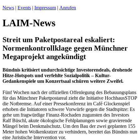
News
|
Events
|
Impressum
|
Anrufen
LAIM-News
Streit um Paketpostareal eskaliert:
Normenkontrollklage gegen Münchner
Megaprojekt angekündigt
Bündnis kritisiert undurchsichtige Investorendeals, drohende
Hitze-Hotspots und verfehlte Sozialpolitik – Kultur-
Gedankenspiele um Konzertsaal schüren weitere Zweifel.
Fünf Wochen nach der offiziellen Offenlegung des Bebauungsplans
für das Münchner Paketpostareal zieht die Initiative HochhausSTOP
die Notbremse. Auf einer Pressekonferenz im Café Glockenspiel
erhoben die Initiatoren schwere Vorwürfe gegen die Stadtspitze: Es
gehe um fragwürdige Finanz-Rochaden zugunsten des Investors
Ralf Büschl, akute ökologische Fehlplanungen sowie gravierende
Mängel beim Denkmalschutz. Um den Bau der zwei geplanten 155
Meter hohen Wolkenkratzer zu verhindern, bereitet das Bündnis nun
eine Juristische Intervention vor.