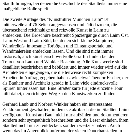
Stadtführungen, bei denen die Geschichte des Stadtteils immer eine
maßgebliche Rolle spielt.
Die zweite Auflage des "Kunstführer München Laim" ist
mittlerweile auf 76 Seiten angewachsen und lädt dazu ein, die
überraschend reichhaltige und reizvolle Kunst in Laim zu
entdecken. Die Broschüre beschreibt Spaziergänge durch Laim-Ost,
Laim-West und Laim-Süd, bei denen sich kleine Skulpturen,
Wandreliefs, imposante Torbögen und Eingangsportale und
Wandmalereien entdecken lassen. Und die sind nicht immer
historisch, auch künstlerisch wertvolle Graffiti finden bei den
Touren von Laub und Winkler Beachtung. Alle Kunstwerke sind
detailliert beschrieben und bebildert und immer wieder wird auf die
Architekten eingegangen, die die teilweise recht komplexen
Arbeiten in Auftrag gegeben haben - wie etwa Theodor Fischer, der
als Bauherr und Architekt gerade in Laim viele eindrucksvolle
Spuren hinterlassen hat. Eine Straßenkarte für jede einzelne Tour
hilft dabei, den richtigen Weg zu den Kunstwerken zu finden.
Gerhard Laub und Norbert Winkler haben ein interessantes
Zeitdokument geschaffen, in dem sie akribisch die im Stadtteil Laim
verfügbare "Kunst am Bau" nicht nur aufzählen und dokumentieren,
sondern sehr sympathisch beschreiben und die Leser einladen, ihren
Stadtteil nicht nur zu entdecken, sondern wertzuschätzen. Auch
wenn das im Augenblick aufgrund der vielen Dauerbaustellen in