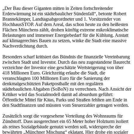
„Der Bau dieser Giganten mitten in Zeiten fortschreitender
Erderwärmung ist ein städtebaulicher Sündenfall“, betonte Robert
Brannekämper, Landtagsabgeordneter und 1. Vorsitzender von
HochhausSTOP. Auf dem Areal, das schon heute zu den heißesten
Flächen Münchens zählt, drohen künftig extreme mikroklimatische
Belastungen und immenser Energiebedarf für die Kühlung. Anstatt
auf klimagerechtes Bauen zu setzen, winke die Stadt eine massive
Nachverdichtung durch.
Besonders scharf kritisiert das Bündnis die finanzielle Vereinbarung
zwischen Stadt und Investor. Durch das neu zugestandene Baurecht
verzeichne der Investor eine geschätzte Wertsteigerung von über
418 Millionen Euro. Gleichzeitig erlaube die Stadt, die
veranschlagten 100 Millionen Euro für die Sanierung der
denkmalgeschützten Paketposthalle mit den regulären
städtebaulichen Abgaben (SoBoN) zu verrechnen. Nach Ansicht der
Kritiker wird das Sozialmodell damit ad absurdum geführt:
Öffentliche Mittel für Kitas, Parks und Straßen fehlten am Ende in
den Stadtfinanzen und müssten vom Steuerzahler getragen werden.
Zusätzlich sorgt die vorgesehene Verteilung des Wohnraums für
Zündstoff. Dass ausgerechnet ein 65 Meter hoher Holzturm isoliert
als reines Sozialgebäude genutzt werden soll, widerspreche der
bewährten „Münchner Mischung“ eklatant. Hier drohe ein sozialer