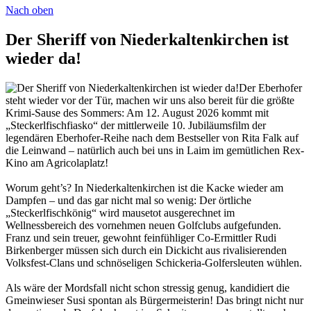
Nach oben
Der Sheriff von Niederkaltenkirchen ist
wieder da!
Der Eberhofer
steht wieder vor der Tür, machen wir uns also bereit für die größte
Krimi-Sause des Sommers: Am 12. August 2026 kommt mit
„Steckerlfischfiasko“ der mittlerweile 10. Jubiläumsfilm der
legendären Eberhofer-Reihe nach dem Bestseller von Rita Falk auf
die Leinwand – natürlich auch bei uns in Laim im gemütlichen Rex-
Kino am Agricolaplatz!
Worum geht’s? In Niederkaltenkirchen ist die Kacke wieder am
Dampfen – und das gar nicht mal so wenig: Der örtliche
„Steckerlfischkönig“ wird mausetot ausgerechnet im
Wellnessbereich des vornehmen neuen Golfclubs aufgefunden.
Franz und sein treuer, gewohnt feinfühliger Co-Ermittler Rudi
Birkenberger müssen sich durch ein Dickicht aus rivalisierenden
Volksfest-Clans und schnöseligen Schickeria-Golfersleuten wühlen.
Als wäre der Mordsfall nicht schon stressig genug, kandidiert die
Gmeinwieser Susi spontan als Bürgermeisterin! Das bringt nicht nur