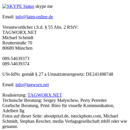
skype me
Email:
info@laim-online.de
Verantwortlicher i.S.d. § 55 Abs. 2 RStV:
TAGWORX.NET
Michael Schmidt
Reutterstraße 70
80689 München
089-54639373
089-54639374
USt-IdNr. gemäß § 27 a Umsatzsteuergesetz: DE241498748
Email:
info@tagworx.net
Realisierung:
TAGWORX.NET
Technische Beratung: Sergey Malyschew, Perry Perreiter
Grafische Beratung, Print: Büro für visuelle Kommunikation,
Adelbert Ilg
Fotos auf dieser Seite: aboutpixel.de, istockphoto.com, Michael
Schmidt, Stephan Rescher, media Verlagsgesellschaft mbH oder wie
genannt.