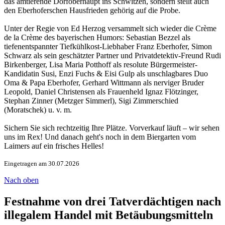
das amtierende Dorfoberhaupt ins Schwitzen, sondern stellt auch
den Eberhoferschen Hausfrieden gehörig auf die Probe.
Unter der Regie von Ed Herzog versammelt sich wieder die Crème
de la Crème des bayerischen Humors: Sebastian Bezzel als
tiefenentspannter Tiefkühlkost-Liebhaber Franz Eberhofer, Simon
Schwarz als sein geschätzter Partner und Privatdetektiv-Freund Rudi
Birkenberger, Lisa Maria Potthoff als resolute Bürgermeister-
Kandidatin Susi, Enzi Fuchs & Eisi Gulp als unschlagbares Duo
Oma & Papa Eberhofer, Gerhard Wittmann als nerviger Bruder
Leopold, Daniel Christensen als Frauenheld Ignaz Flötzinger,
Stephan Zinner (Metzger Simmerl), Sigi Zimmerschied
(Moratschek) u. v. m.
Sichern Sie sich rechtzeitig Ihre Plätze. Vorverkauf läuft – wir sehen
uns im Rex! Und danach geht's noch in dem Biergarten vom
Laimers auf ein frisches Helles!
Eingetragen am 30.07.2026
Nach oben
Festnahme von drei Tatverdächtigen nach
illegalem Handel mit Betäubungsmitteln