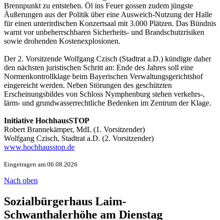
Brennpunkt zu entstehen. Öl ins Feuer gossen zudem jüngste
Äußerungen aus der Politik über eine Ausweich-Nutzung der Halle
für einen unterirdischen Konzertsaal mit 3.000 Plätzen. Das Bündnis
warnt vor unbeherrschbaren Sicherheits- und Brandschutzrisiken
sowie drohenden Kostenexplosionen.
Der 2. Vorsitzende Wolfgang Czisch (Stadtrat a.D.) kündigte daher
den nächsten juristischen Schritt an: Ende des Jahres soll eine
Normenkontrollklage beim Bayerischen Verwaltungsgerichtshof
eingereicht werden. Neben Störungen des geschützten
Erscheinungsbildes von Schloss Nymphenburg stehen verkehrs-,
lärm- und grundwasserrechtliche Bedenken im Zentrum der Klage.
Initiative HochhausSTOP
Robert Brannekämper, MdL (1. Vorsitzender)
Wolfgang Czisch, Stadtrat a.D. (2. Vorsitzender)
www.hochhausstop.de
Eingetragen am 06.08.2026
Nach oben
Sozialbürgerhaus Laim-
Schwanthalerhöhe am Dienstag