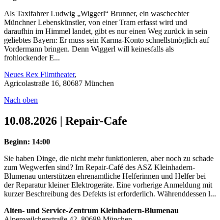
Als Taxifahrer Ludwig „Wiggerl“ Brunner, ein waschechter
Münchner Lebenskünstler, von einer Tram erfasst wird und
daraufhin im Himmel landet, gibt es nur einen Weg zurück in sein
geliebtes Bayern: Er muss sein Karma-Konto schnellstmöglich auf
Vordermann bringen. Denn Wiggerl will keinesfalls als
frohlockender E...
Neues Rex Filmtheater
,
Agricolastraße 16, 80687 München
Nach oben
10.08.2026 | Repair-Cafe
Beginn: 14:00
Sie haben Dinge, die nicht mehr funktionieren, aber noch zu schade
zum Wegwerfen sind? Im Repair-Café des ASZ Kleinhadern-
Blumenau unterstützen ehrenamtliche Helferinnen und Helfer bei
der Reparatur kleiner Elektrogeräte. Eine vorherige Anmeldung mit
kurzer Beschreibung des Defekts ist erforderlich. Währenddessen l...
Alten- und Service-Zentrum Kleinhadern-Blumenau
Alpenveilchenstraße 42, 80689 München