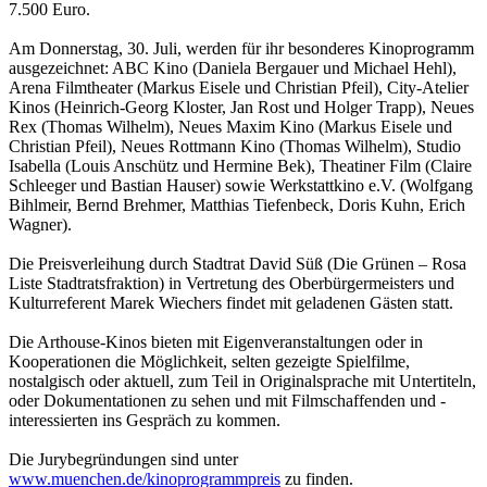
7.500 Euro.
Am Donnerstag, 30. Juli, werden für ihr besonderes Kinoprogramm
ausgezeichnet: ABC Kino (Daniela Bergauer und Michael Hehl),
Arena Filmtheater (Markus Eisele und Christian Pfeil), City-Atelier
Kinos (Heinrich-Georg Kloster, Jan Rost und Holger Trapp), Neues
Rex (Thomas Wilhelm), Neues Maxim Kino (Markus Eisele und
Christian Pfeil), Neues Rottmann Kino (Thomas Wilhelm), Studio
Isabella (Louis Anschütz und Hermine Bek), Theatiner Film (Claire
Schleeger und Bastian Hauser) sowie Werkstattkino e.V. (Wolfgang
Bihlmeir, Bernd Brehmer, Matthias Tiefenbeck, Doris Kuhn, Erich
Wagner).
Die Preisverleihung durch Stadtrat David Süß (Die Grünen – Rosa
Liste Stadtratsfraktion) in Vertretung des Oberbürgermeisters und
Kulturreferent Marek Wiechers findet mit geladenen Gästen statt.
Die Arthouse-Kinos bieten mit Eigenveranstaltungen oder in
Kooperationen die Möglichkeit, selten gezeigte Spielfilme,
nostalgisch oder aktuell, zum Teil in Originalsprache mit Untertiteln,
oder Dokumentationen zu sehen und mit Filmschaffenden und -
interessierten ins Gespräch zu kommen.
Die Jurybegründungen sind unter
www.muenchen.de/kinoprogrammpreis
zu finden.