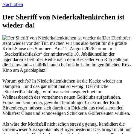
Nach oben
Der Sheriff von Niederkaltenkirchen ist
wieder da!
Der Eberhofer
steht wieder vor der Tür, machen wir uns also bereit für die größte
Krimi-Sause des Sommers: Am 12. August 2026 kommt mit
„Steckerlfischfiasko“ der mittlerweile 10. Jubiläumsfilm der
legendären Eberhofer-Reihe nach dem Bestseller von Rita Falk auf
die Leinwand – natürlich auch bei uns in Laim im gemütlichen Rex-
Kino am Agricolaplatz!
Worum geht’s? In Niederkaltenkirchen ist die Kacke wieder am
Dampfen – und das gar nicht mal so wenig: Der örtliche
„Steckerlfischkönig“ wird mausetot ausgerechnet im
Wellnessbereich des vornehmen neuen Golfclubs aufgefunden.
Franz und sein treuer, gewohnt feinfühliger Co-Ermittler Rudi
Birkenberger müssen sich durch ein Dickicht aus rivalisierenden
Volksfest-Clans und schnöseligen Schickeria-Golfersleuten wühlen.
Als wäre der Mordsfall nicht schon stressig genug, kandidiert die
Gmeinwieser Susi spontan als Bürgermeisterin! Das bringt nicht nur