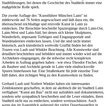
Stadtführungen, bei denen die Geschichte des Stadtteils immer eine
maßgebliche Rolle spielt.
Die zweite Auflage des "Kunstführer München Laim" ist
mittlerweile auf 76 Seiten angewachsen und lädt dazu ein, die
überraschend reichhaltige und reizvolle Kunst in Laim zu
entdecken. Die Broschüre beschreibt Spaziergänge durch Laim-Ost,
Laim-West und Laim-Süd, bei denen sich kleine Skulpturen,
Wandreliefs, imposante Torbögen und Eingangsportale und
Wandmalereien entdecken lassen. Und die sind nicht immer
historisch, auch künstlerisch wertvolle Graffiti finden bei den
Touren von Laub und Winkler Beachtung. Alle Kunstwerke sind
detailliert beschrieben und bebildert und immer wieder wird auf die
Architekten eingegangen, die die teilweise recht komplexen
Arbeiten in Auftrag gegeben haben - wie etwa Theodor Fischer, der
als Bauherr und Architekt gerade in Laim viele eindrucksvolle
Spuren hinterlassen hat. Eine Straßenkarte für jede einzelne Tour
hilft dabei, den richtigen Weg zu den Kunstwerken zu finden.
Gerhard Laub und Norbert Winkler haben ein interessantes
Zeitdokument geschaffen, in dem sie akribisch die im Stadtteil Laim
verfügbare "Kunst am Bau" nicht nur aufzählen und dokumentieren,
sondern sehr sympathisch beschreiben und die Leser einladen, ihren
Stadtteil nicht nur zu entdecken, sondern wertzuschätzen. Auch
wenn das im Augenblick aufgrund der vielen Dauerbaustellen in