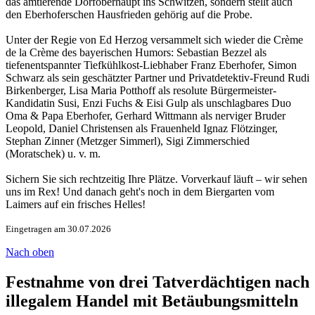
das amtierende Dorfoberhaupt ins Schwitzen, sondern stellt auch
den Eberhoferschen Hausfrieden gehörig auf die Probe.
Unter der Regie von Ed Herzog versammelt sich wieder die Crème
de la Crème des bayerischen Humors: Sebastian Bezzel als
tiefenentspannter Tiefkühlkost-Liebhaber Franz Eberhofer, Simon
Schwarz als sein geschätzter Partner und Privatdetektiv-Freund Rudi
Birkenberger, Lisa Maria Potthoff als resolute Bürgermeister-
Kandidatin Susi, Enzi Fuchs & Eisi Gulp als unschlagbares Duo
Oma & Papa Eberhofer, Gerhard Wittmann als nerviger Bruder
Leopold, Daniel Christensen als Frauenheld Ignaz Flötzinger,
Stephan Zinner (Metzger Simmerl), Sigi Zimmerschied
(Moratschek) u. v. m.
Sichern Sie sich rechtzeitig Ihre Plätze. Vorverkauf läuft – wir sehen
uns im Rex! Und danach geht's noch in dem Biergarten vom
Laimers auf ein frisches Helles!
Eingetragen am 30.07.2026
Nach oben
Festnahme von drei Tatverdächtigen nach
illegalem Handel mit Betäubungsmitteln