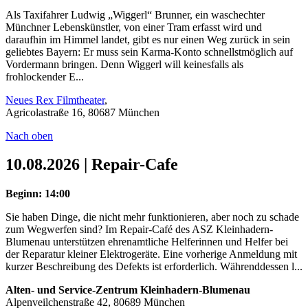
Als Taxifahrer Ludwig „Wiggerl“ Brunner, ein waschechter
Münchner Lebenskünstler, von einer Tram erfasst wird und
daraufhin im Himmel landet, gibt es nur einen Weg zurück in sein
geliebtes Bayern: Er muss sein Karma-Konto schnellstmöglich auf
Vordermann bringen. Denn Wiggerl will keinesfalls als
frohlockender E...
Neues Rex Filmtheater
,
Agricolastraße 16, 80687 München
Nach oben
10.08.2026 | Repair-Cafe
Beginn: 14:00
Sie haben Dinge, die nicht mehr funktionieren, aber noch zu schade
zum Wegwerfen sind? Im Repair-Café des ASZ Kleinhadern-
Blumenau unterstützen ehrenamtliche Helferinnen und Helfer bei
der Reparatur kleiner Elektrogeräte. Eine vorherige Anmeldung mit
kurzer Beschreibung des Defekts ist erforderlich. Währenddessen l...
Alten- und Service-Zentrum Kleinhadern-Blumenau
Alpenveilchenstraße 42, 80689 München