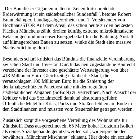
„Der Bau dieser Giganten mitten in Zeiten fortschreitender
Erderwärmung ist ein städtebaulicher Sündenfall“, betonte Robert
Brannekämper, Landtagsabgeordneter und 1. Vorsitzender von
HochhausSTOP. Auf dem Areal, das schon heute zu den heißesten
Flächen Münchens zählt, drohen künftig extreme mikroklimatische
Belastungen und immenser Energiebedarf für die Kühlung. Anstatt
auf klimagerechtes Bauen zu setzen, winke die Stadt eine massive
Nachverdichtung durch.
Besonders scharf kritisiert das Bündnis die finanzielle Vereinbarung
zwischen Stadt und Investor. Durch das neu zugestandene Baurecht
verzeichne der Investor eine geschätzte Wertsteigerung von über
418 Millionen Euro. Gleichzeitig erlaube die Stadt, die
veranschlagten 100 Millionen Euro für die Sanierung der
denkmalgeschützten Paketposthalle mit den regulären
städtebaulichen Abgaben (SoBoN) zu verrechnen. Nach Ansicht der
Kritiker wird das Sozialmodell damit ad absurdum geführt:
Öffentliche Mittel für Kitas, Parks und Straßen fehlten am Ende in
den Stadtfinanzen und müssten vom Steuerzahler getragen werden.
Zusätzlich sorgt die vorgesehene Verteilung des Wohnraums für
Zündstoff. Dass ausgerechnet ein 65 Meter hoher Holzturm isoliert
als reines Sozialgebäude genutzt werden soll, widerspreche der
bewährten „Münchner Mischung“ eklatant. Hier drohe ein sozialer