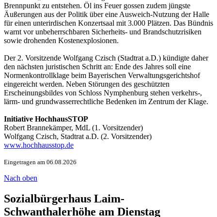
Brennpunkt zu entstehen. Öl ins Feuer gossen zudem jüngste
Äußerungen aus der Politik über eine Ausweich-Nutzung der Halle
für einen unterirdischen Konzertsaal mit 3.000 Plätzen. Das Bündnis
warnt vor unbeherrschbaren Sicherheits- und Brandschutzrisiken
sowie drohenden Kostenexplosionen.
Der 2. Vorsitzende Wolfgang Czisch (Stadtrat a.D.) kündigte daher
den nächsten juristischen Schritt an: Ende des Jahres soll eine
Normenkontrollklage beim Bayerischen Verwaltungsgerichtshof
eingereicht werden. Neben Störungen des geschützten
Erscheinungsbildes von Schloss Nymphenburg stehen verkehrs-,
lärm- und grundwasserrechtliche Bedenken im Zentrum der Klage.
Initiative HochhausSTOP
Robert Brannekämper, MdL (1. Vorsitzender)
Wolfgang Czisch, Stadtrat a.D. (2. Vorsitzender)
www.hochhausstop.de
Eingetragen am 06.08.2026
Nach oben
Sozialbürgerhaus Laim-
Schwanthalerhöhe am Dienstag