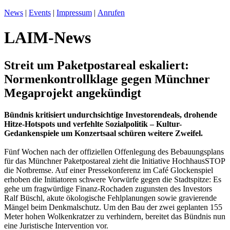
News
|
Events
|
Impressum
|
Anrufen
LAIM-News
Streit um Paketpostareal eskaliert:
Normenkontrollklage gegen Münchner
Megaprojekt angekündigt
Bündnis kritisiert undurchsichtige Investorendeals, drohende
Hitze-Hotspots und verfehlte Sozialpolitik – Kultur-
Gedankenspiele um Konzertsaal schüren weitere Zweifel.
Fünf Wochen nach der offiziellen Offenlegung des Bebauungsplans
für das Münchner Paketpostareal zieht die Initiative HochhausSTOP
die Notbremse. Auf einer Pressekonferenz im Café Glockenspiel
erhoben die Initiatoren schwere Vorwürfe gegen die Stadtspitze: Es
gehe um fragwürdige Finanz-Rochaden zugunsten des Investors
Ralf Büschl, akute ökologische Fehlplanungen sowie gravierende
Mängel beim Denkmalschutz. Um den Bau der zwei geplanten 155
Meter hohen Wolkenkratzer zu verhindern, bereitet das Bündnis nun
eine Juristische Intervention vor.