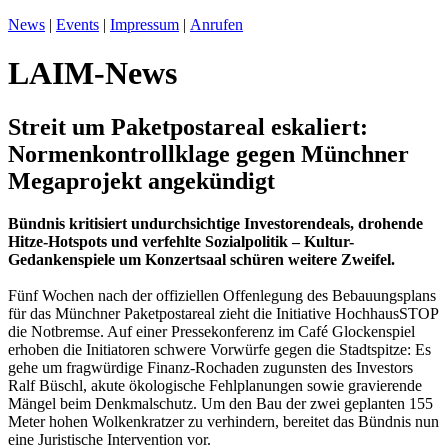
News
|
Events
|
Impressum
|
Anrufen
LAIM-News
Streit um Paketpostareal eskaliert:
Normenkontrollklage gegen Münchner
Megaprojekt angekündigt
Bündnis kritisiert undurchsichtige Investorendeals, drohende
Hitze-Hotspots und verfehlte Sozialpolitik – Kultur-
Gedankenspiele um Konzertsaal schüren weitere Zweifel.
Fünf Wochen nach der offiziellen Offenlegung des Bebauungsplans
für das Münchner Paketpostareal zieht die Initiative HochhausSTOP
die Notbremse. Auf einer Pressekonferenz im Café Glockenspiel
erhoben die Initiatoren schwere Vorwürfe gegen die Stadtspitze: Es
gehe um fragwürdige Finanz-Rochaden zugunsten des Investors
Ralf Büschl, akute ökologische Fehlplanungen sowie gravierende
Mängel beim Denkmalschutz. Um den Bau der zwei geplanten 155
Meter hohen Wolkenkratzer zu verhindern, bereitet das Bündnis nun
eine Juristische Intervention vor.