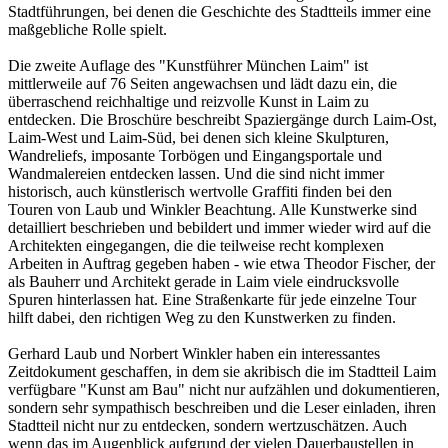
Stadtführungen, bei denen die Geschichte des Stadtteils immer eine
maßgebliche Rolle spielt.
Die zweite Auflage des "Kunstführer München Laim" ist
mittlerweile auf 76 Seiten angewachsen und lädt dazu ein, die
überraschend reichhaltige und reizvolle Kunst in Laim zu
entdecken. Die Broschüre beschreibt Spaziergänge durch Laim-Ost,
Laim-West und Laim-Süd, bei denen sich kleine Skulpturen,
Wandreliefs, imposante Torbögen und Eingangsportale und
Wandmalereien entdecken lassen. Und die sind nicht immer
historisch, auch künstlerisch wertvolle Graffiti finden bei den
Touren von Laub und Winkler Beachtung. Alle Kunstwerke sind
detailliert beschrieben und bebildert und immer wieder wird auf die
Architekten eingegangen, die die teilweise recht komplexen
Arbeiten in Auftrag gegeben haben - wie etwa Theodor Fischer, der
als Bauherr und Architekt gerade in Laim viele eindrucksvolle
Spuren hinterlassen hat. Eine Straßenkarte für jede einzelne Tour
hilft dabei, den richtigen Weg zu den Kunstwerken zu finden.
Gerhard Laub und Norbert Winkler haben ein interessantes
Zeitdokument geschaffen, in dem sie akribisch die im Stadtteil Laim
verfügbare "Kunst am Bau" nicht nur aufzählen und dokumentieren,
sondern sehr sympathisch beschreiben und die Leser einladen, ihren
Stadtteil nicht nur zu entdecken, sondern wertzuschätzen. Auch
wenn das im Augenblick aufgrund der vielen Dauerbaustellen in