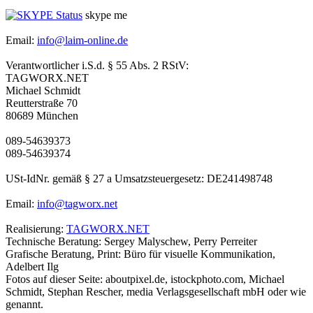
skype me
Email:
info@laim-online.de
Verantwortlicher i.S.d. § 55 Abs. 2 RStV:
TAGWORX.NET
Michael Schmidt
Reutterstraße 70
80689 München
089-54639373
089-54639374
USt-IdNr. gemäß § 27 a Umsatzsteuergesetz: DE241498748
Email:
info@tagworx.net
Realisierung:
TAGWORX.NET
Technische Beratung: Sergey Malyschew, Perry Perreiter
Grafische Beratung, Print: Büro für visuelle Kommunikation,
Adelbert Ilg
Fotos auf dieser Seite: aboutpixel.de, istockphoto.com, Michael
Schmidt, Stephan Rescher, media Verlagsgesellschaft mbH oder wie
genannt.