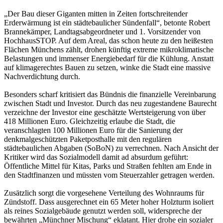
„Der Bau dieser Giganten mitten in Zeiten fortschreitender
Erderwärmung ist ein städtebaulicher Sündenfall“, betonte Robert
Brannekämper, Landtagsabgeordneter und 1. Vorsitzender von
HochhausSTOP. Auf dem Areal, das schon heute zu den heißesten
Flächen Münchens zählt, drohen künftig extreme mikroklimatische
Belastungen und immenser Energiebedarf für die Kühlung. Anstatt
auf klimagerechtes Bauen zu setzen, winke die Stadt eine massive
Nachverdichtung durch.
Besonders scharf kritisiert das Bündnis die finanzielle Vereinbarung
zwischen Stadt und Investor. Durch das neu zugestandene Baurecht
verzeichne der Investor eine geschätzte Wertsteigerung von über
418 Millionen Euro. Gleichzeitig erlaube die Stadt, die
veranschlagten 100 Millionen Euro für die Sanierung der
denkmalgeschützten Paketposthalle mit den regulären
städtebaulichen Abgaben (SoBoN) zu verrechnen. Nach Ansicht der
Kritiker wird das Sozialmodell damit ad absurdum geführt:
Öffentliche Mittel für Kitas, Parks und Straßen fehlten am Ende in
den Stadtfinanzen und müssten vom Steuerzahler getragen werden.
Zusätzlich sorgt die vorgesehene Verteilung des Wohnraums für
Zündstoff. Dass ausgerechnet ein 65 Meter hoher Holzturm isoliert
als reines Sozialgebäude genutzt werden soll, widerspreche der
bewährten „Münchner Mischung“ eklatant. Hier drohe ein sozialer