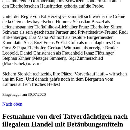
das amtierende Dorfoberhaupt ins Schwitzen, sondern stellt auch
den Eberhoferschen Hausfrieden gehörig auf die Probe.
Unter der Regie von Ed Herzog versammelt sich wieder die Crème
de la Crème des bayerischen Humors: Sebastian Bezzel als
tiefenentspannter Tiefkühlkost-Liebhaber Franz Eberhofer, Simon
Schwarz als sein geschätzter Partner und Privatdetektiv-Freund Rudi
Birkenberger, Lisa Maria Potthoff als resolute Bürgermeister-
Kandidatin Susi, Enzi Fuchs & Eisi Gulp als unschlagbares Duo
Oma & Papa Eberhofer, Gerhard Wittmann als nerviger Bruder
Leopold, Daniel Christensen als Frauenheld Ignaz Flötzinger,
Stephan Zinner (Metzger Simmerl), Sigi Zimmerschied
(Moratschek) u. v. m.
Sichern Sie sich rechtzeitig Ihre Plätze. Vorverkauf läuft – wir sehen
uns im Rex! Und danach geht's noch in dem Biergarten vom
Laimers auf ein frisches Helles!
Eingetragen am 30.07.2026
Nach oben
Festnahme von drei Tatverdächtigen nach
illegalem Handel mit Betäubungsmitteln