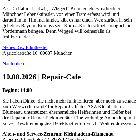
Als Taxifahrer Ludwig „Wiggerl“ Brunner, ein waschechter
Münchner Lebenskünstler, von einer Tram erfasst wird und
daraufhin im Himmel landet, gibt es nur einen Weg zurück in sein
geliebtes Bayern: Er muss sein Karma-Konto schnellstmöglich auf
Vordermann bringen. Denn Wiggerl will keinesfalls als
frohlockender E...
Neues Rex Filmtheater
,
Agricolastraße 16, 80687 München
Nach oben
10.08.2026 | Repair-Cafe
Beginn: 14:00
Sie haben Dinge, die nicht mehr funktionieren, aber noch zu schade
zum Wegwerfen sind? Im Repair-Café des ASZ Kleinhadern-
Blumenau unterstützen ehrenamtliche Helferinnen und Helfer bei
der Reparatur kleiner Elektrogeräte. Eine vorherige Anmeldung mit
kurzer Beschreibung des Defekts ist erforderlich. Währenddessen l...
Alten- und Service-Zentrum Kleinhadern-Blumenau
Alpenveilchenstraße 42, 80689 München