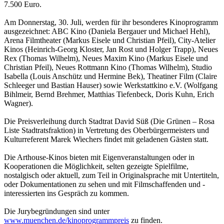
7.500 Euro.
Am Donnerstag, 30. Juli, werden für ihr besonderes Kinoprogramm
ausgezeichnet: ABC Kino (Daniela Bergauer und Michael Hehl),
Arena Filmtheater (Markus Eisele und Christian Pfeil), City-Atelier
Kinos (Heinrich-Georg Kloster, Jan Rost und Holger Trapp), Neues
Rex (Thomas Wilhelm), Neues Maxim Kino (Markus Eisele und
Christian Pfeil), Neues Rottmann Kino (Thomas Wilhelm), Studio
Isabella (Louis Anschütz und Hermine Bek), Theatiner Film (Claire
Schleeger und Bastian Hauser) sowie Werkstattkino e.V. (Wolfgang
Bihlmeir, Bernd Brehmer, Matthias Tiefenbeck, Doris Kuhn, Erich
Wagner).
Die Preisverleihung durch Stadtrat David Süß (Die Grünen – Rosa
Liste Stadtratsfraktion) in Vertretung des Oberbürgermeisters und
Kulturreferent Marek Wiechers findet mit geladenen Gästen statt.
Die Arthouse-Kinos bieten mit Eigenveranstaltungen oder in
Kooperationen die Möglichkeit, selten gezeigte Spielfilme,
nostalgisch oder aktuell, zum Teil in Originalsprache mit Untertiteln,
oder Dokumentationen zu sehen und mit Filmschaffenden und -
interessierten ins Gespräch zu kommen.
Die Jurybegründungen sind unter
www.muenchen.de/kinoprogrammpreis
zu finden.