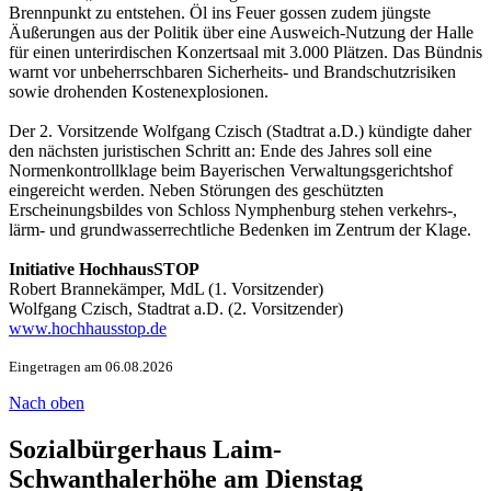
Brennpunkt zu entstehen. Öl ins Feuer gossen zudem jüngste
Äußerungen aus der Politik über eine Ausweich-Nutzung der Halle
für einen unterirdischen Konzertsaal mit 3.000 Plätzen. Das Bündnis
warnt vor unbeherrschbaren Sicherheits- und Brandschutzrisiken
sowie drohenden Kostenexplosionen.
Der 2. Vorsitzende Wolfgang Czisch (Stadtrat a.D.) kündigte daher
den nächsten juristischen Schritt an: Ende des Jahres soll eine
Normenkontrollklage beim Bayerischen Verwaltungsgerichtshof
eingereicht werden. Neben Störungen des geschützten
Erscheinungsbildes von Schloss Nymphenburg stehen verkehrs-,
lärm- und grundwasserrechtliche Bedenken im Zentrum der Klage.
Initiative HochhausSTOP
Robert Brannekämper, MdL (1. Vorsitzender)
Wolfgang Czisch, Stadtrat a.D. (2. Vorsitzender)
www.hochhausstop.de
Eingetragen am 06.08.2026
Nach oben
Sozialbürgerhaus Laim-
Schwanthalerhöhe am Dienstag