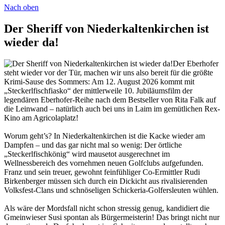
Nach oben
Der Sheriff von Niederkaltenkirchen ist
wieder da!
Der Eberhofer
steht wieder vor der Tür, machen wir uns also bereit für die größte
Krimi-Sause des Sommers: Am 12. August 2026 kommt mit
„Steckerlfischfiasko“ der mittlerweile 10. Jubiläumsfilm der
legendären Eberhofer-Reihe nach dem Bestseller von Rita Falk auf
die Leinwand – natürlich auch bei uns in Laim im gemütlichen Rex-
Kino am Agricolaplatz!
Worum geht’s? In Niederkaltenkirchen ist die Kacke wieder am
Dampfen – und das gar nicht mal so wenig: Der örtliche
„Steckerlfischkönig“ wird mausetot ausgerechnet im
Wellnessbereich des vornehmen neuen Golfclubs aufgefunden.
Franz und sein treuer, gewohnt feinfühliger Co-Ermittler Rudi
Birkenberger müssen sich durch ein Dickicht aus rivalisierenden
Volksfest-Clans und schnöseligen Schickeria-Golfersleuten wühlen.
Als wäre der Mordsfall nicht schon stressig genug, kandidiert die
Gmeinwieser Susi spontan als Bürgermeisterin! Das bringt nicht nur