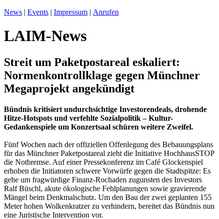
News
|
Events
|
Impressum
|
Anrufen
LAIM-News
Streit um Paketpostareal eskaliert:
Normenkontrollklage gegen Münchner
Megaprojekt angekündigt
Bündnis kritisiert undurchsichtige Investorendeals, drohende
Hitze-Hotspots und verfehlte Sozialpolitik – Kultur-
Gedankenspiele um Konzertsaal schüren weitere Zweifel.
Fünf Wochen nach der offiziellen Offenlegung des Bebauungsplans
für das Münchner Paketpostareal zieht die Initiative HochhausSTOP
die Notbremse. Auf einer Pressekonferenz im Café Glockenspiel
erhoben die Initiatoren schwere Vorwürfe gegen die Stadtspitze: Es
gehe um fragwürdige Finanz-Rochaden zugunsten des Investors
Ralf Büschl, akute ökologische Fehlplanungen sowie gravierende
Mängel beim Denkmalschutz. Um den Bau der zwei geplanten 155
Meter hohen Wolkenkratzer zu verhindern, bereitet das Bündnis nun
eine Juristische Intervention vor.