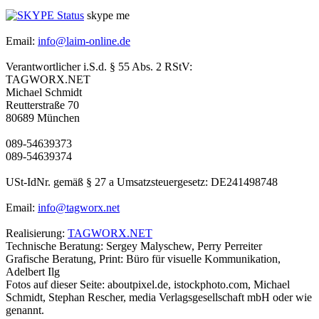
skype me
Email:
info@laim-online.de
Verantwortlicher i.S.d. § 55 Abs. 2 RStV:
TAGWORX.NET
Michael Schmidt
Reutterstraße 70
80689 München
089-54639373
089-54639374
USt-IdNr. gemäß § 27 a Umsatzsteuergesetz: DE241498748
Email:
info@tagworx.net
Realisierung:
TAGWORX.NET
Technische Beratung: Sergey Malyschew, Perry Perreiter
Grafische Beratung, Print: Büro für visuelle Kommunikation,
Adelbert Ilg
Fotos auf dieser Seite: aboutpixel.de, istockphoto.com, Michael
Schmidt, Stephan Rescher, media Verlagsgesellschaft mbH oder wie
genannt.