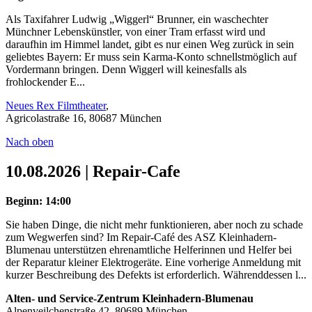
Als Taxifahrer Ludwig „Wiggerl“ Brunner, ein waschechter
Münchner Lebenskünstler, von einer Tram erfasst wird und
daraufhin im Himmel landet, gibt es nur einen Weg zurück in sein
geliebtes Bayern: Er muss sein Karma-Konto schnellstmöglich auf
Vordermann bringen. Denn Wiggerl will keinesfalls als
frohlockender E...
Neues Rex Filmtheater
,
Agricolastraße 16, 80687 München
Nach oben
10.08.2026 | Repair-Cafe
Beginn: 14:00
Sie haben Dinge, die nicht mehr funktionieren, aber noch zu schade
zum Wegwerfen sind? Im Repair-Café des ASZ Kleinhadern-
Blumenau unterstützen ehrenamtliche Helferinnen und Helfer bei
der Reparatur kleiner Elektrogeräte. Eine vorherige Anmeldung mit
kurzer Beschreibung des Defekts ist erforderlich. Währenddessen l...
Alten- und Service-Zentrum Kleinhadern-Blumenau
Alpenveilchenstraße 42, 80689 München