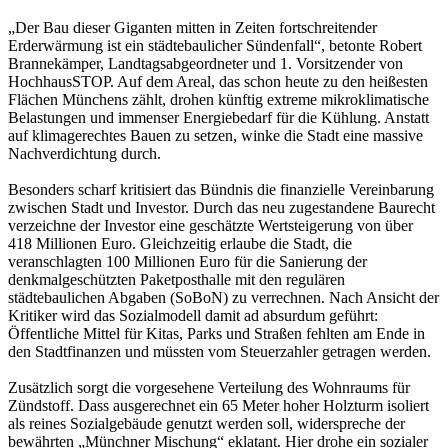
„Der Bau dieser Giganten mitten in Zeiten fortschreitender
Erderwärmung ist ein städtebaulicher Sündenfall“, betonte Robert
Brannekämper, Landtagsabgeordneter und 1. Vorsitzender von
HochhausSTOP. Auf dem Areal, das schon heute zu den heißesten
Flächen Münchens zählt, drohen künftig extreme mikroklimatische
Belastungen und immenser Energiebedarf für die Kühlung. Anstatt
auf klimagerechtes Bauen zu setzen, winke die Stadt eine massive
Nachverdichtung durch.
Besonders scharf kritisiert das Bündnis die finanzielle Vereinbarung
zwischen Stadt und Investor. Durch das neu zugestandene Baurecht
verzeichne der Investor eine geschätzte Wertsteigerung von über
418 Millionen Euro. Gleichzeitig erlaube die Stadt, die
veranschlagten 100 Millionen Euro für die Sanierung der
denkmalgeschützten Paketposthalle mit den regulären
städtebaulichen Abgaben (SoBoN) zu verrechnen. Nach Ansicht der
Kritiker wird das Sozialmodell damit ad absurdum geführt:
Öffentliche Mittel für Kitas, Parks und Straßen fehlten am Ende in
den Stadtfinanzen und müssten vom Steuerzahler getragen werden.
Zusätzlich sorgt die vorgesehene Verteilung des Wohnraums für
Zündstoff. Dass ausgerechnet ein 65 Meter hoher Holzturm isoliert
als reines Sozialgebäude genutzt werden soll, widerspreche der
bewährten „Münchner Mischung“ eklatant. Hier drohe ein sozialer