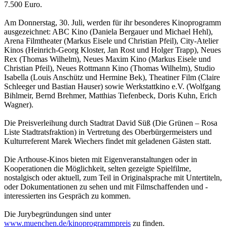
7.500 Euro.
Am Donnerstag, 30. Juli, werden für ihr besonderes Kinoprogramm
ausgezeichnet: ABC Kino (Daniela Bergauer und Michael Hehl),
Arena Filmtheater (Markus Eisele und Christian Pfeil), City-Atelier
Kinos (Heinrich-Georg Kloster, Jan Rost und Holger Trapp), Neues
Rex (Thomas Wilhelm), Neues Maxim Kino (Markus Eisele und
Christian Pfeil), Neues Rottmann Kino (Thomas Wilhelm), Studio
Isabella (Louis Anschütz und Hermine Bek), Theatiner Film (Claire
Schleeger und Bastian Hauser) sowie Werkstattkino e.V. (Wolfgang
Bihlmeir, Bernd Brehmer, Matthias Tiefenbeck, Doris Kuhn, Erich
Wagner).
Die Preisverleihung durch Stadtrat David Süß (Die Grünen – Rosa
Liste Stadtratsfraktion) in Vertretung des Oberbürgermeisters und
Kulturreferent Marek Wiechers findet mit geladenen Gästen statt.
Die Arthouse-Kinos bieten mit Eigenveranstaltungen oder in
Kooperationen die Möglichkeit, selten gezeigte Spielfilme,
nostalgisch oder aktuell, zum Teil in Originalsprache mit Untertiteln,
oder Dokumentationen zu sehen und mit Filmschaffenden und -
interessierten ins Gespräch zu kommen.
Die Jurybegründungen sind unter
www.muenchen.de/kinoprogrammpreis
zu finden.