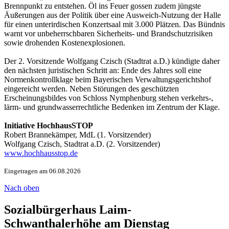
Brennpunkt zu entstehen. Öl ins Feuer gossen zudem jüngste
Äußerungen aus der Politik über eine Ausweich-Nutzung der Halle
für einen unterirdischen Konzertsaal mit 3.000 Plätzen. Das Bündnis
warnt vor unbeherrschbaren Sicherheits- und Brandschutzrisiken
sowie drohenden Kostenexplosionen.
Der 2. Vorsitzende Wolfgang Czisch (Stadtrat a.D.) kündigte daher
den nächsten juristischen Schritt an: Ende des Jahres soll eine
Normenkontrollklage beim Bayerischen Verwaltungsgerichtshof
eingereicht werden. Neben Störungen des geschützten
Erscheinungsbildes von Schloss Nymphenburg stehen verkehrs-,
lärm- und grundwasserrechtliche Bedenken im Zentrum der Klage.
Initiative HochhausSTOP
Robert Brannekämper, MdL (1. Vorsitzender)
Wolfgang Czisch, Stadtrat a.D. (2. Vorsitzender)
www.hochhausstop.de
Eingetragen am 06.08.2026
Nach oben
Sozialbürgerhaus Laim-
Schwanthalerhöhe am Dienstag