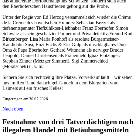
das amtierende Dorfoberhaupt ins Schwitzen, sondern stellt auch
den Eberhoferschen Hausfrieden gehörig auf die Probe.
Unter der Regie von Ed Herzog versammelt sich wieder die Crème
de la Crème des bayerischen Humors: Sebastian Bezzel als
tiefenentspannter Tiefkühlkost-Liebhaber Franz Eberhofer, Simon
Schwarz als sein geschätzter Partner und Privatdetektiv-Freund Rudi
Birkenberger, Lisa Maria Potthoff als resolute Bürgermeister-
Kandidatin Susi, Enzi Fuchs & Eisi Gulp als unschlagbares Duo
Oma & Papa Eberhofer, Gerhard Wittmann als nerviger Bruder
Leopold, Daniel Christensen als Frauenheld Ignaz Flötzinger,
Stephan Zinner (Metzger Simmerl), Sigi Zimmerschied
(Moratschek) u. v. m.
Sichern Sie sich rechtzeitig Ihre Plätze. Vorverkauf läuft – wir sehen
uns im Rex! Und danach geht's noch in dem Biergarten vom
Laimers auf ein frisches Helles!
Eingetragen am 30.07.2026
Nach oben
Festnahme von drei Tatverdächtigen nach
illegalem Handel mit Betäubungsmitteln