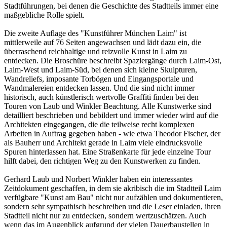
Stadtführungen, bei denen die Geschichte des Stadtteils immer eine
maßgebliche Rolle spielt.
Die zweite Auflage des "Kunstführer München Laim" ist
mittlerweile auf 76 Seiten angewachsen und lädt dazu ein, die
überraschend reichhaltige und reizvolle Kunst in Laim zu
entdecken. Die Broschüre beschreibt Spaziergänge durch Laim-Ost,
Laim-West und Laim-Süd, bei denen sich kleine Skulpturen,
Wandreliefs, imposante Torbögen und Eingangsportale und
Wandmalereien entdecken lassen. Und die sind nicht immer
historisch, auch künstlerisch wertvolle Graffiti finden bei den
Touren von Laub und Winkler Beachtung. Alle Kunstwerke sind
detailliert beschrieben und bebildert und immer wieder wird auf die
Architekten eingegangen, die die teilweise recht komplexen
Arbeiten in Auftrag gegeben haben - wie etwa Theodor Fischer, der
als Bauherr und Architekt gerade in Laim viele eindrucksvolle
Spuren hinterlassen hat. Eine Straßenkarte für jede einzelne Tour
hilft dabei, den richtigen Weg zu den Kunstwerken zu finden.
Gerhard Laub und Norbert Winkler haben ein interessantes
Zeitdokument geschaffen, in dem sie akribisch die im Stadtteil Laim
verfügbare "Kunst am Bau" nicht nur aufzählen und dokumentieren,
sondern sehr sympathisch beschreiben und die Leser einladen, ihren
Stadtteil nicht nur zu entdecken, sondern wertzuschätzen. Auch
wenn das im Augenblick aufgrund der vielen Dauerbaustellen in