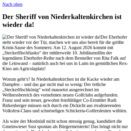
Nach oben
Der Sheriff von Niederkaltenkirchen ist
wieder da!
Der Eberhofer
steht wieder vor der Tür, machen wir uns also bereit für die größte
Krimi-Sause des Sommers: Am 12. August 2026 kommt mit
„Steckerlfischfiasko“ der mittlerweile 10. Jubiläumsfilm der
legendären Eberhofer-Reihe nach dem Bestseller von Rita Falk auf
die Leinwand – natürlich auch bei uns in Laim im gemütlichen Rex-
Kino am Agricolaplatz!
Worum geht’s? In Niederkaltenkirchen ist die Kacke wieder am
Dampfen – und das gar nicht mal so wenig: Der örtliche
„Steckerlfischkönig“ wird mausetot ausgerechnet im
Wellnessbereich des vornehmen neuen Golfclubs aufgefunden.
Franz und sein treuer, gewohnt feinfühliger Co-Ermittler Rudi
Birkenberger müssen sich durch ein Dickicht aus rivalisierenden
Volksfest-Clans und schnöseligen Schickeria-Golfersleuten wühlen.
Als wäre der Mordsfall nicht schon stressig genug, kandidiert die
Gmeinwieser Susi spontan als Bürgermeisterin! Das bringt nicht nur