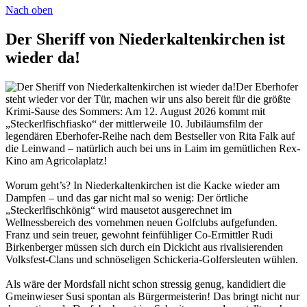
Nach oben
Der Sheriff von Niederkaltenkirchen ist
wieder da!
Der Eberhofer
steht wieder vor der Tür, machen wir uns also bereit für die größte
Krimi-Sause des Sommers: Am 12. August 2026 kommt mit
„Steckerlfischfiasko“ der mittlerweile 10. Jubiläumsfilm der
legendären Eberhofer-Reihe nach dem Bestseller von Rita Falk auf
die Leinwand – natürlich auch bei uns in Laim im gemütlichen Rex-
Kino am Agricolaplatz!
Worum geht’s? In Niederkaltenkirchen ist die Kacke wieder am
Dampfen – und das gar nicht mal so wenig: Der örtliche
„Steckerlfischkönig“ wird mausetot ausgerechnet im
Wellnessbereich des vornehmen neuen Golfclubs aufgefunden.
Franz und sein treuer, gewohnt feinfühliger Co-Ermittler Rudi
Birkenberger müssen sich durch ein Dickicht aus rivalisierenden
Volksfest-Clans und schnöseligen Schickeria-Golfersleuten wühlen.
Als wäre der Mordsfall nicht schon stressig genug, kandidiert die
Gmeinwieser Susi spontan als Bürgermeisterin! Das bringt nicht nur