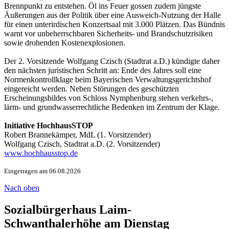
Brennpunkt zu entstehen. Öl ins Feuer gossen zudem jüngste
Äußerungen aus der Politik über eine Ausweich-Nutzung der Halle
für einen unterirdischen Konzertsaal mit 3.000 Plätzen. Das Bündnis
warnt vor unbeherrschbaren Sicherheits- und Brandschutzrisiken
sowie drohenden Kostenexplosionen.
Der 2. Vorsitzende Wolfgang Czisch (Stadtrat a.D.) kündigte daher
den nächsten juristischen Schritt an: Ende des Jahres soll eine
Normenkontrollklage beim Bayerischen Verwaltungsgerichtshof
eingereicht werden. Neben Störungen des geschützten
Erscheinungsbildes von Schloss Nymphenburg stehen verkehrs-,
lärm- und grundwasserrechtliche Bedenken im Zentrum der Klage.
Initiative HochhausSTOP
Robert Brannekämper, MdL (1. Vorsitzender)
Wolfgang Czisch, Stadtrat a.D. (2. Vorsitzender)
www.hochhausstop.de
Eingetragen am 06.08.2026
Nach oben
Sozialbürgerhaus Laim-
Schwanthalerhöhe am Dienstag