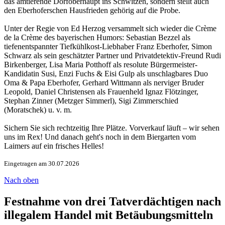
das amtierende Dorfoberhaupt ins Schwitzen, sondern stellt auch
den Eberhoferschen Hausfrieden gehörig auf die Probe.
Unter der Regie von Ed Herzog versammelt sich wieder die Crème
de la Crème des bayerischen Humors: Sebastian Bezzel als
tiefenentspannter Tiefkühlkost-Liebhaber Franz Eberhofer, Simon
Schwarz als sein geschätzter Partner und Privatdetektiv-Freund Rudi
Birkenberger, Lisa Maria Potthoff als resolute Bürgermeister-
Kandidatin Susi, Enzi Fuchs & Eisi Gulp als unschlagbares Duo
Oma & Papa Eberhofer, Gerhard Wittmann als nerviger Bruder
Leopold, Daniel Christensen als Frauenheld Ignaz Flötzinger,
Stephan Zinner (Metzger Simmerl), Sigi Zimmerschied
(Moratschek) u. v. m.
Sichern Sie sich rechtzeitig Ihre Plätze. Vorverkauf läuft – wir sehen
uns im Rex! Und danach geht's noch in dem Biergarten vom
Laimers auf ein frisches Helles!
Eingetragen am 30.07.2026
Nach oben
Festnahme von drei Tatverdächtigen nach
illegalem Handel mit Betäubungsmitteln