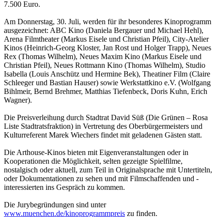
7.500 Euro.
Am Donnerstag, 30. Juli, werden für ihr besonderes Kinoprogramm
ausgezeichnet: ABC Kino (Daniela Bergauer und Michael Hehl),
Arena Filmtheater (Markus Eisele und Christian Pfeil), City-Atelier
Kinos (Heinrich-Georg Kloster, Jan Rost und Holger Trapp), Neues
Rex (Thomas Wilhelm), Neues Maxim Kino (Markus Eisele und
Christian Pfeil), Neues Rottmann Kino (Thomas Wilhelm), Studio
Isabella (Louis Anschütz und Hermine Bek), Theatiner Film (Claire
Schleeger und Bastian Hauser) sowie Werkstattkino e.V. (Wolfgang
Bihlmeir, Bernd Brehmer, Matthias Tiefenbeck, Doris Kuhn, Erich
Wagner).
Die Preisverleihung durch Stadtrat David Süß (Die Grünen – Rosa
Liste Stadtratsfraktion) in Vertretung des Oberbürgermeisters und
Kulturreferent Marek Wiechers findet mit geladenen Gästen statt.
Die Arthouse-Kinos bieten mit Eigenveranstaltungen oder in
Kooperationen die Möglichkeit, selten gezeigte Spielfilme,
nostalgisch oder aktuell, zum Teil in Originalsprache mit Untertiteln,
oder Dokumentationen zu sehen und mit Filmschaffenden und -
interessierten ins Gespräch zu kommen.
Die Jurybegründungen sind unter
www.muenchen.de/kinoprogrammpreis
zu finden.