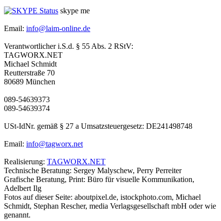
skype me
Email:
info@laim-online.de
Verantwortlicher i.S.d. § 55 Abs. 2 RStV:
TAGWORX.NET
Michael Schmidt
Reutterstraße 70
80689 München
089-54639373
089-54639374
USt-IdNr. gemäß § 27 a Umsatzsteuergesetz: DE241498748
Email:
info@tagworx.net
Realisierung:
TAGWORX.NET
Technische Beratung: Sergey Malyschew, Perry Perreiter
Grafische Beratung, Print: Büro für visuelle Kommunikation,
Adelbert Ilg
Fotos auf dieser Seite: aboutpixel.de, istockphoto.com, Michael
Schmidt, Stephan Rescher, media Verlagsgesellschaft mbH oder wie
genannt.