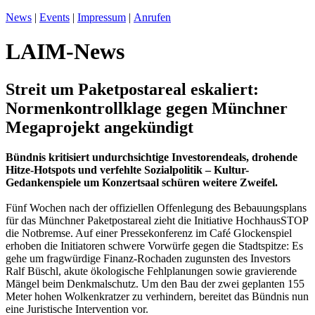
News
|
Events
|
Impressum
|
Anrufen
LAIM-News
Streit um Paketpostareal eskaliert:
Normenkontrollklage gegen Münchner
Megaprojekt angekündigt
Bündnis kritisiert undurchsichtige Investorendeals, drohende
Hitze-Hotspots und verfehlte Sozialpolitik – Kultur-
Gedankenspiele um Konzertsaal schüren weitere Zweifel.
Fünf Wochen nach der offiziellen Offenlegung des Bebauungsplans
für das Münchner Paketpostareal zieht die Initiative HochhausSTOP
die Notbremse. Auf einer Pressekonferenz im Café Glockenspiel
erhoben die Initiatoren schwere Vorwürfe gegen die Stadtspitze: Es
gehe um fragwürdige Finanz-Rochaden zugunsten des Investors
Ralf Büschl, akute ökologische Fehlplanungen sowie gravierende
Mängel beim Denkmalschutz. Um den Bau der zwei geplanten 155
Meter hohen Wolkenkratzer zu verhindern, bereitet das Bündnis nun
eine Juristische Intervention vor.