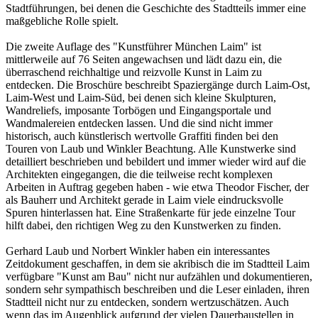
Stadtführungen, bei denen die Geschichte des Stadtteils immer eine
maßgebliche Rolle spielt.
Die zweite Auflage des "Kunstführer München Laim" ist
mittlerweile auf 76 Seiten angewachsen und lädt dazu ein, die
überraschend reichhaltige und reizvolle Kunst in Laim zu
entdecken. Die Broschüre beschreibt Spaziergänge durch Laim-Ost,
Laim-West und Laim-Süd, bei denen sich kleine Skulpturen,
Wandreliefs, imposante Torbögen und Eingangsportale und
Wandmalereien entdecken lassen. Und die sind nicht immer
historisch, auch künstlerisch wertvolle Graffiti finden bei den
Touren von Laub und Winkler Beachtung. Alle Kunstwerke sind
detailliert beschrieben und bebildert und immer wieder wird auf die
Architekten eingegangen, die die teilweise recht komplexen
Arbeiten in Auftrag gegeben haben - wie etwa Theodor Fischer, der
als Bauherr und Architekt gerade in Laim viele eindrucksvolle
Spuren hinterlassen hat. Eine Straßenkarte für jede einzelne Tour
hilft dabei, den richtigen Weg zu den Kunstwerken zu finden.
Gerhard Laub und Norbert Winkler haben ein interessantes
Zeitdokument geschaffen, in dem sie akribisch die im Stadtteil Laim
verfügbare "Kunst am Bau" nicht nur aufzählen und dokumentieren,
sondern sehr sympathisch beschreiben und die Leser einladen, ihren
Stadtteil nicht nur zu entdecken, sondern wertzuschätzen. Auch
wenn das im Augenblick aufgrund der vielen Dauerbaustellen in