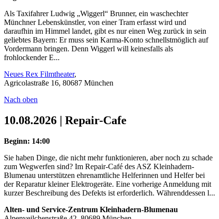
Als Taxifahrer Ludwig „Wiggerl“ Brunner, ein waschechter
Münchner Lebenskünstler, von einer Tram erfasst wird und
daraufhin im Himmel landet, gibt es nur einen Weg zurück in sein
geliebtes Bayern: Er muss sein Karma-Konto schnellstmöglich auf
Vordermann bringen. Denn Wiggerl will keinesfalls als
frohlockender E...
Neues Rex Filmtheater
,
Agricolastraße 16, 80687 München
Nach oben
10.08.2026 | Repair-Cafe
Beginn: 14:00
Sie haben Dinge, die nicht mehr funktionieren, aber noch zu schade
zum Wegwerfen sind? Im Repair-Café des ASZ Kleinhadern-
Blumenau unterstützen ehrenamtliche Helferinnen und Helfer bei
der Reparatur kleiner Elektrogeräte. Eine vorherige Anmeldung mit
kurzer Beschreibung des Defekts ist erforderlich. Währenddessen l...
Alten- und Service-Zentrum Kleinhadern-Blumenau
Alpenveilchenstraße 42, 80689 München