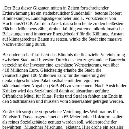
„Der Bau dieser Giganten mitten in Zeiten fortschreitender
Erderwärmung ist ein städtebaulicher Sündenfall“, betonte Robert
Brannekämper, Landtagsabgeordneter und 1. Vorsitzender von
HochhausSTOP. Auf dem Areal, das schon heute zu den heißesten
Flächen Münchens zählt, drohen künftig extreme mikroklimatische
Belastungen und immenser Energiebedarf für die Kühlung. Anstatt
auf klimagerechtes Bauen zu setzen, winke die Stadt eine massive
Nachverdichtung durch.
Besonders scharf kritisiert das Bündnis die finanzielle Vereinbarung
zwischen Stadt und Investor. Durch das neu zugestandene Baurecht
verzeichne der Investor eine geschätzte Wertsteigerung von über
418 Millionen Euro. Gleichzeitig erlaube die Stadt, die
veranschlagten 100 Millionen Euro für die Sanierung der
denkmalgeschützten Paketposthalle mit den regulären
städtebaulichen Abgaben (SoBoN) zu verrechnen. Nach Ansicht der
Kritiker wird das Sozialmodell damit ad absurdum geführt:
Öffentliche Mittel für Kitas, Parks und Straßen fehlten am Ende in
den Stadtfinanzen und müssten vom Steuerzahler getragen werden.
Zusätzlich sorgt die vorgesehene Verteilung des Wohnraums für
Zündstoff. Dass ausgerechnet ein 65 Meter hoher Holzturm isoliert
als reines Sozialgebäude genutzt werden soll, widerspreche der
bewährten „Münchner Mischung“ eklatant. Hier drohe ein sozialer