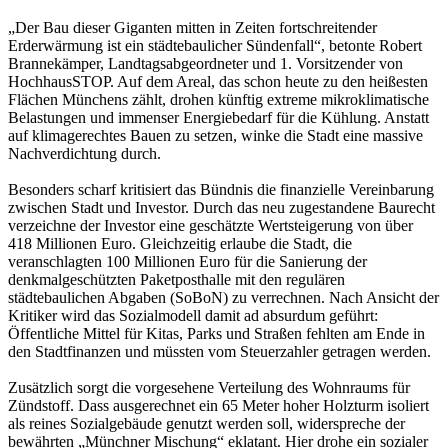
„Der Bau dieser Giganten mitten in Zeiten fortschreitender
Erderwärmung ist ein städtebaulicher Sündenfall“, betonte Robert
Brannekämper, Landtagsabgeordneter und 1. Vorsitzender von
HochhausSTOP. Auf dem Areal, das schon heute zu den heißesten
Flächen Münchens zählt, drohen künftig extreme mikroklimatische
Belastungen und immenser Energiebedarf für die Kühlung. Anstatt
auf klimagerechtes Bauen zu setzen, winke die Stadt eine massive
Nachverdichtung durch.
Besonders scharf kritisiert das Bündnis die finanzielle Vereinbarung
zwischen Stadt und Investor. Durch das neu zugestandene Baurecht
verzeichne der Investor eine geschätzte Wertsteigerung von über
418 Millionen Euro. Gleichzeitig erlaube die Stadt, die
veranschlagten 100 Millionen Euro für die Sanierung der
denkmalgeschützten Paketposthalle mit den regulären
städtebaulichen Abgaben (SoBoN) zu verrechnen. Nach Ansicht der
Kritiker wird das Sozialmodell damit ad absurdum geführt:
Öffentliche Mittel für Kitas, Parks und Straßen fehlten am Ende in
den Stadtfinanzen und müssten vom Steuerzahler getragen werden.
Zusätzlich sorgt die vorgesehene Verteilung des Wohnraums für
Zündstoff. Dass ausgerechnet ein 65 Meter hoher Holzturm isoliert
als reines Sozialgebäude genutzt werden soll, widerspreche der
bewährten „Münchner Mischung“ eklatant. Hier drohe ein sozialer