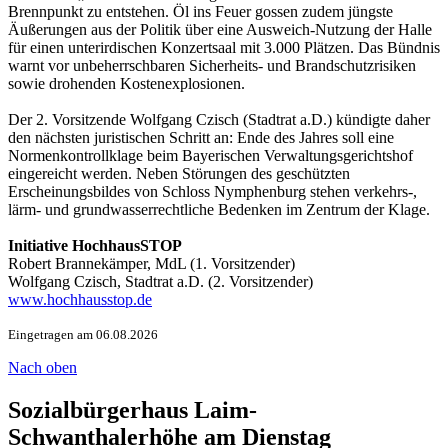
Brennpunkt zu entstehen. Öl ins Feuer gossen zudem jüngste
Äußerungen aus der Politik über eine Ausweich-Nutzung der Halle
für einen unterirdischen Konzertsaal mit 3.000 Plätzen. Das Bündnis
warnt vor unbeherrschbaren Sicherheits- und Brandschutzrisiken
sowie drohenden Kostenexplosionen.
Der 2. Vorsitzende Wolfgang Czisch (Stadtrat a.D.) kündigte daher
den nächsten juristischen Schritt an: Ende des Jahres soll eine
Normenkontrollklage beim Bayerischen Verwaltungsgerichtshof
eingereicht werden. Neben Störungen des geschützten
Erscheinungsbildes von Schloss Nymphenburg stehen verkehrs-,
lärm- und grundwasserrechtliche Bedenken im Zentrum der Klage.
Initiative HochhausSTOP
Robert Brannekämper, MdL (1. Vorsitzender)
Wolfgang Czisch, Stadtrat a.D. (2. Vorsitzender)
www.hochhausstop.de
Eingetragen am 06.08.2026
Nach oben
Sozialbürgerhaus Laim-
Schwanthalerhöhe am Dienstag