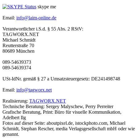
skype me
Email:
info@laim-online.de
Verantwortlicher i.S.d. § 55 Abs. 2 RStV:
TAGWORX.NET
Michael Schmidt
Reutterstraße 70
80689 München
089-54639373
089-54639374
USt-IdNr. gemäß § 27 a Umsatzsteuergesetz: DE241498748
Email:
info@tagworx.net
Realisierung:
TAGWORX.NET
Technische Beratung: Sergey Malyschew, Perry Perreiter
Grafische Beratung, Print: Büro für visuelle Kommunikation,
Adelbert Ilg
Fotos auf dieser Seite: aboutpixel.de, istockphoto.com, Michael
Schmidt, Stephan Rescher, media Verlagsgesellschaft mbH oder wie
genannt.