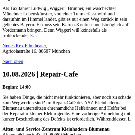
Als Taxifahrer Ludwig „Wiggerl“ Brunner, ein waschechter
Münchner Lebenskünstler, von einer Tram erfasst wird und
daraufhin im Himmel landet, gibt es nur einen Weg zurück in sein
geliebtes Bayern: Er muss sein Karma-Konto schnellstmöglich auf
Vordermann bringen. Denn Wiggerl will keinesfalls als
frohlockender E...
Neues Rex Filmtheater
,
Agricolastraße 16, 80687 München
Nach oben
10.08.2026 | Repair-Cafe
Beginn: 14:00
Sie haben Dinge, die nicht mehr funktionieren, aber noch zu schade
zum Wegwerfen sind? Im Repair-Café des ASZ Kleinhadern-
Blumenau unterstützen ehrenamtliche Helferinnen und Helfer bei
der Reparatur kleiner Elektrogeräte. Eine vorherige Anmeldung mit
kurzer Beschreibung des Defekts ist erforderlich. Währenddessen l...
Alten- und Service-Zentrum Kleinhadern-Blumenau
Alpenveilchenstraße 42, 80689 München