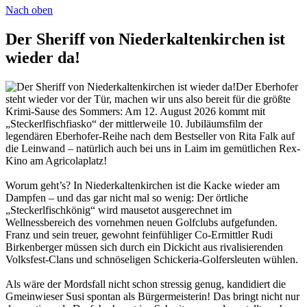
Nach oben
Der Sheriff von Niederkaltenkirchen ist
wieder da!
Der Eberhofer
steht wieder vor der Tür, machen wir uns also bereit für die größte
Krimi-Sause des Sommers: Am 12. August 2026 kommt mit
„Steckerlfischfiasko“ der mittlerweile 10. Jubiläumsfilm der
legendären Eberhofer-Reihe nach dem Bestseller von Rita Falk auf
die Leinwand – natürlich auch bei uns in Laim im gemütlichen Rex-
Kino am Agricolaplatz!
Worum geht’s? In Niederkaltenkirchen ist die Kacke wieder am
Dampfen – und das gar nicht mal so wenig: Der örtliche
„Steckerlfischkönig“ wird mausetot ausgerechnet im
Wellnessbereich des vornehmen neuen Golfclubs aufgefunden.
Franz und sein treuer, gewohnt feinfühliger Co-Ermittler Rudi
Birkenberger müssen sich durch ein Dickicht aus rivalisierenden
Volksfest-Clans und schnöseligen Schickeria-Golfersleuten wühlen.
Als wäre der Mordsfall nicht schon stressig genug, kandidiert die
Gmeinwieser Susi spontan als Bürgermeisterin! Das bringt nicht nur