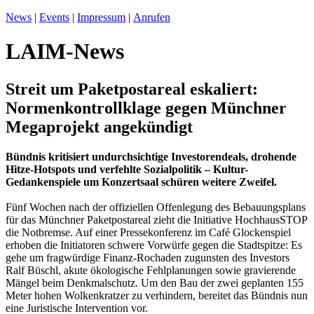
News
|
Events
|
Impressum
|
Anrufen
LAIM-News
Streit um Paketpostareal eskaliert:
Normenkontrollklage gegen Münchner
Megaprojekt angekündigt
Bündnis kritisiert undurchsichtige Investorendeals, drohende
Hitze-Hotspots und verfehlte Sozialpolitik – Kultur-
Gedankenspiele um Konzertsaal schüren weitere Zweifel.
Fünf Wochen nach der offiziellen Offenlegung des Bebauungsplans
für das Münchner Paketpostareal zieht die Initiative HochhausSTOP
die Notbremse. Auf einer Pressekonferenz im Café Glockenspiel
erhoben die Initiatoren schwere Vorwürfe gegen die Stadtspitze: Es
gehe um fragwürdige Finanz-Rochaden zugunsten des Investors
Ralf Büschl, akute ökologische Fehlplanungen sowie gravierende
Mängel beim Denkmalschutz. Um den Bau der zwei geplanten 155
Meter hohen Wolkenkratzer zu verhindern, bereitet das Bündnis nun
eine Juristische Intervention vor.