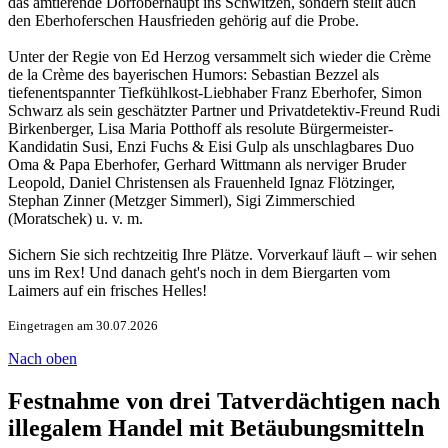
das amtierende Dorfoberhaupt ins Schwitzen, sondern stellt auch
den Eberhoferschen Hausfrieden gehörig auf die Probe.
Unter der Regie von Ed Herzog versammelt sich wieder die Crème
de la Crème des bayerischen Humors: Sebastian Bezzel als
tiefenentspannter Tiefkühlkost-Liebhaber Franz Eberhofer, Simon
Schwarz als sein geschätzter Partner und Privatdetektiv-Freund Rudi
Birkenberger, Lisa Maria Potthoff als resolute Bürgermeister-
Kandidatin Susi, Enzi Fuchs & Eisi Gulp als unschlagbares Duo
Oma & Papa Eberhofer, Gerhard Wittmann als nerviger Bruder
Leopold, Daniel Christensen als Frauenheld Ignaz Flötzinger,
Stephan Zinner (Metzger Simmerl), Sigi Zimmerschied
(Moratschek) u. v. m.
Sichern Sie sich rechtzeitig Ihre Plätze. Vorverkauf läuft – wir sehen
uns im Rex! Und danach geht's noch in dem Biergarten vom
Laimers auf ein frisches Helles!
Eingetragen am 30.07.2026
Nach oben
Festnahme von drei Tatverdächtigen nach
illegalem Handel mit Betäubungsmitteln