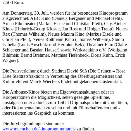
7.500 Euro.
Am Donnerstag, 30. Juli, werden für ihr besonderes Kinoprogramm
ausgezeichnet: ABC Kino (Daniela Bergauer und Michael Hehl),
Arena Filmtheater (Markus Eisele und Christian Pfeil), City-Atelier
Kinos (Heinrich-Georg Kloster, Jan Rost und Holger Trapp), Neues
Rex (Thomas Wilhelm), Neues Maxim Kino (Markus Eisele und
Christian Pfeil), Neues Rottmann Kino (Thomas Wilhelm), Studio
Isabella (Louis Anschütz und Hermine Bek), Theatiner Film (Claire
Schleeger und Bastian Hauser) sowie Werkstattkino e.V. (Wolfgang
Bihlmeir, Bernd Brehmer, Matthias Tiefenbeck, Doris Kuhn, Erich
Wagner).
Die Preisverleihung durch Stadtrat David Süß (Die Grünen – Rosa
Liste Stadtratsfraktion) in Vertretung des Oberbürgermeisters und
Kulturreferent Marek Wiechers findet mit geladenen Gästen statt.
Die Arthouse-Kinos bieten mit Eigenveranstaltungen oder in
Kooperationen die Möglichkeit, selten gezeigte Spielfilme,
nostalgisch oder aktuell, zum Teil in Originalsprache mit Untertiteln,
oder Dokumentationen zu sehen und mit Filmschaffenden und -
interessierten ins Gespräch zu kommen.
Die Jurybegründungen sind unter
www.muenchen.de/kinoprogrammpreis
zu finden.