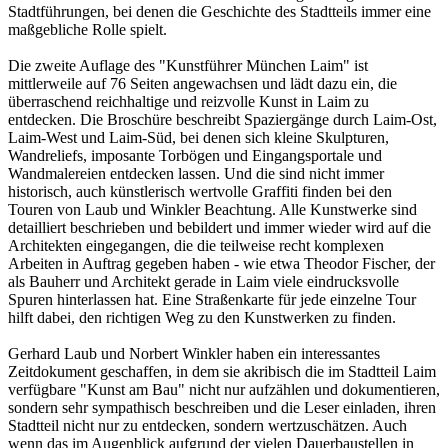
Stadtführungen, bei denen die Geschichte des Stadtteils immer eine
maßgebliche Rolle spielt.
Die zweite Auflage des "Kunstführer München Laim" ist
mittlerweile auf 76 Seiten angewachsen und lädt dazu ein, die
überraschend reichhaltige und reizvolle Kunst in Laim zu
entdecken. Die Broschüre beschreibt Spaziergänge durch Laim-Ost,
Laim-West und Laim-Süd, bei denen sich kleine Skulpturen,
Wandreliefs, imposante Torbögen und Eingangsportale und
Wandmalereien entdecken lassen. Und die sind nicht immer
historisch, auch künstlerisch wertvolle Graffiti finden bei den
Touren von Laub und Winkler Beachtung. Alle Kunstwerke sind
detailliert beschrieben und bebildert und immer wieder wird auf die
Architekten eingegangen, die die teilweise recht komplexen
Arbeiten in Auftrag gegeben haben - wie etwa Theodor Fischer, der
als Bauherr und Architekt gerade in Laim viele eindrucksvolle
Spuren hinterlassen hat. Eine Straßenkarte für jede einzelne Tour
hilft dabei, den richtigen Weg zu den Kunstwerken zu finden.
Gerhard Laub und Norbert Winkler haben ein interessantes
Zeitdokument geschaffen, in dem sie akribisch die im Stadtteil Laim
verfügbare "Kunst am Bau" nicht nur aufzählen und dokumentieren,
sondern sehr sympathisch beschreiben und die Leser einladen, ihren
Stadtteil nicht nur zu entdecken, sondern wertzuschätzen. Auch
wenn das im Augenblick aufgrund der vielen Dauerbaustellen in