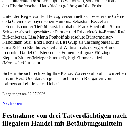
das amtierende Dorfoberhaupt ins Schwitzen, sondern stellt auch
den Eberhoferschen Hausfrieden gehörig auf die Probe.
Unter der Regie von Ed Herzog versammelt sich wieder die Crème
de la Crème des bayerischen Humors: Sebastian Bezzel als
tiefenentspannter Tiefkühlkost-Liebhaber Franz Eberhofer, Simon
Schwarz als sein geschätzter Partner und Privatdetektiv-Freund Rudi
Birkenberger, Lisa Maria Potthoff als resolute Bürgermeister-
Kandidatin Susi, Enzi Fuchs & Eisi Gulp als unschlagbares Duo
Oma & Papa Eberhofer, Gerhard Wittmann als nerviger Bruder
Leopold, Daniel Christensen als Frauenheld Ignaz Flötzinger,
Stephan Zinner (Metzger Simmerl), Sigi Zimmerschied
(Moratschek) u. v. m.
Sichern Sie sich rechtzeitig Ihre Plätze. Vorverkauf läuft – wir sehen
uns im Rex! Und danach geht's noch in dem Biergarten vom
Laimers auf ein frisches Helles!
Eingetragen am 30.07.2026
Nach oben
Festnahme von drei Tatverdächtigen nach
illegalem Handel mit Betäubungsmitteln