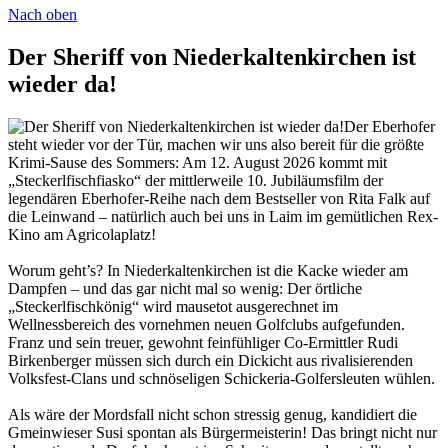
Nach oben
Der Sheriff von Niederkaltenkirchen ist
wieder da!
Der Eberhofer
steht wieder vor der Tür, machen wir uns also bereit für die größte
Krimi-Sause des Sommers: Am 12. August 2026 kommt mit
„Steckerlfischfiasko“ der mittlerweile 10. Jubiläumsfilm der
legendären Eberhofer-Reihe nach dem Bestseller von Rita Falk auf
die Leinwand – natürlich auch bei uns in Laim im gemütlichen Rex-
Kino am Agricolaplatz!
Worum geht’s? In Niederkaltenkirchen ist die Kacke wieder am
Dampfen – und das gar nicht mal so wenig: Der örtliche
„Steckerlfischkönig“ wird mausetot ausgerechnet im
Wellnessbereich des vornehmen neuen Golfclubs aufgefunden.
Franz und sein treuer, gewohnt feinfühliger Co-Ermittler Rudi
Birkenberger müssen sich durch ein Dickicht aus rivalisierenden
Volksfest-Clans und schnöseligen Schickeria-Golfersleuten wühlen.
Als wäre der Mordsfall nicht schon stressig genug, kandidiert die
Gmeinwieser Susi spontan als Bürgermeisterin! Das bringt nicht nur