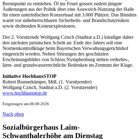
Brennpunkt zu entstehen. Öl ins Feuer gossen zudem jüngste
Äußerungen aus der Politik über eine Ausweich-Nutzung der Halle
für einen unterirdischen Konzertsaal mit 3.000 Plätzen. Das Bündnis
warnt vor unbeherrschbaren Sicherheits- und Brandschutzrisiken
sowie drohenden Kostenexplosionen.
Der 2. Vorsitzende Wolfgang Czisch (Stadtrat a.D.) kündigte daher
den nächsten juristischen Schritt an: Ende des Jahres soll eine
Normenkontrollklage beim Bayerischen Verwaltungsgerichtshof
eingereicht werden. Neben Störungen des geschützten
Erscheinungsbildes von Schloss Nymphenburg stehen verkehrs-,
lärm- und grundwasserrechtliche Bedenken im Zentrum der Klage.
Initiative HochhausSTOP
Robert Brannekämper, MdL (1. Vorsitzender)
Wolfgang Czisch, Stadtrat a.D. (2. Vorsitzender)
www.hochhausstop.de
Eingetragen am 06.08.2026
Nach oben
Sozialbürgerhaus Laim-
Schwanthalerhöhe am Dienstag