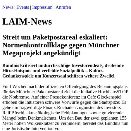
News
|
Events
|
Impressum
|
Anrufen
LAIM-News
Streit um Paketpostareal eskaliert:
Normenkontrollklage gegen Münchner
Megaprojekt angekündigt
Bündnis kritisiert undurchsichtige Investorendeals, drohende
Hitze-Hotspots und verfehlte Sozialpolitik – Kultur-
Gedankenspiele um Konzertsaal schüren weitere Zweifel.
Fünf Wochen nach der offiziellen Offenlegung des Bebauungsplans
für das Münchner Paketpostareal zieht die Initiative HochhausSTOP
die Notbremse. Auf einer Pressekonferenz im Café Glockenspiel
erhoben die Initiatoren schwere Vorwürfe gegen die Stadtspitze: Es
gehe um fragwürdige Finanz-Rochaden zugunsten des Investors
Ralf Büschl, akute ökologische Fehlplanungen sowie gravierende
Mängel beim Denkmalschutz. Um den Bau der zwei geplanten 155
Meter hohen Wolkenkratzer zu verhindern, bereitet das Bündnis nun
eine Juristische Intervention vor.