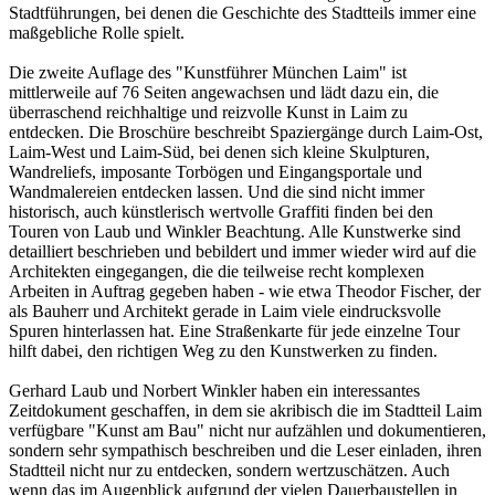
Stadtführungen, bei denen die Geschichte des Stadtteils immer eine
maßgebliche Rolle spielt.
Die zweite Auflage des "Kunstführer München Laim" ist
mittlerweile auf 76 Seiten angewachsen und lädt dazu ein, die
überraschend reichhaltige und reizvolle Kunst in Laim zu
entdecken. Die Broschüre beschreibt Spaziergänge durch Laim-Ost,
Laim-West und Laim-Süd, bei denen sich kleine Skulpturen,
Wandreliefs, imposante Torbögen und Eingangsportale und
Wandmalereien entdecken lassen. Und die sind nicht immer
historisch, auch künstlerisch wertvolle Graffiti finden bei den
Touren von Laub und Winkler Beachtung. Alle Kunstwerke sind
detailliert beschrieben und bebildert und immer wieder wird auf die
Architekten eingegangen, die die teilweise recht komplexen
Arbeiten in Auftrag gegeben haben - wie etwa Theodor Fischer, der
als Bauherr und Architekt gerade in Laim viele eindrucksvolle
Spuren hinterlassen hat. Eine Straßenkarte für jede einzelne Tour
hilft dabei, den richtigen Weg zu den Kunstwerken zu finden.
Gerhard Laub und Norbert Winkler haben ein interessantes
Zeitdokument geschaffen, in dem sie akribisch die im Stadtteil Laim
verfügbare "Kunst am Bau" nicht nur aufzählen und dokumentieren,
sondern sehr sympathisch beschreiben und die Leser einladen, ihren
Stadtteil nicht nur zu entdecken, sondern wertzuschätzen. Auch
wenn das im Augenblick aufgrund der vielen Dauerbaustellen in