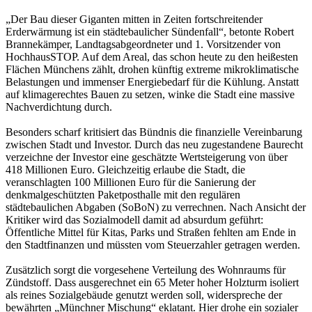
„Der Bau dieser Giganten mitten in Zeiten fortschreitender
Erderwärmung ist ein städtebaulicher Sündenfall“, betonte Robert
Brannekämper, Landtagsabgeordneter und 1. Vorsitzender von
HochhausSTOP. Auf dem Areal, das schon heute zu den heißesten
Flächen Münchens zählt, drohen künftig extreme mikroklimatische
Belastungen und immenser Energiebedarf für die Kühlung. Anstatt
auf klimagerechtes Bauen zu setzen, winke die Stadt eine massive
Nachverdichtung durch.
Besonders scharf kritisiert das Bündnis die finanzielle Vereinbarung
zwischen Stadt und Investor. Durch das neu zugestandene Baurecht
verzeichne der Investor eine geschätzte Wertsteigerung von über
418 Millionen Euro. Gleichzeitig erlaube die Stadt, die
veranschlagten 100 Millionen Euro für die Sanierung der
denkmalgeschützten Paketposthalle mit den regulären
städtebaulichen Abgaben (SoBoN) zu verrechnen. Nach Ansicht der
Kritiker wird das Sozialmodell damit ad absurdum geführt:
Öffentliche Mittel für Kitas, Parks und Straßen fehlten am Ende in
den Stadtfinanzen und müssten vom Steuerzahler getragen werden.
Zusätzlich sorgt die vorgesehene Verteilung des Wohnraums für
Zündstoff. Dass ausgerechnet ein 65 Meter hoher Holzturm isoliert
als reines Sozialgebäude genutzt werden soll, widerspreche der
bewährten „Münchner Mischung“ eklatant. Hier drohe ein sozialer