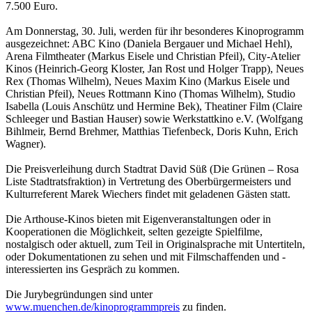
7.500 Euro.
Am Donnerstag, 30. Juli, werden für ihr besonderes Kinoprogramm
ausgezeichnet: ABC Kino (Daniela Bergauer und Michael Hehl),
Arena Filmtheater (Markus Eisele und Christian Pfeil), City-Atelier
Kinos (Heinrich-Georg Kloster, Jan Rost und Holger Trapp), Neues
Rex (Thomas Wilhelm), Neues Maxim Kino (Markus Eisele und
Christian Pfeil), Neues Rottmann Kino (Thomas Wilhelm), Studio
Isabella (Louis Anschütz und Hermine Bek), Theatiner Film (Claire
Schleeger und Bastian Hauser) sowie Werkstattkino e.V. (Wolfgang
Bihlmeir, Bernd Brehmer, Matthias Tiefenbeck, Doris Kuhn, Erich
Wagner).
Die Preisverleihung durch Stadtrat David Süß (Die Grünen – Rosa
Liste Stadtratsfraktion) in Vertretung des Oberbürgermeisters und
Kulturreferent Marek Wiechers findet mit geladenen Gästen statt.
Die Arthouse-Kinos bieten mit Eigenveranstaltungen oder in
Kooperationen die Möglichkeit, selten gezeigte Spielfilme,
nostalgisch oder aktuell, zum Teil in Originalsprache mit Untertiteln,
oder Dokumentationen zu sehen und mit Filmschaffenden und -
interessierten ins Gespräch zu kommen.
Die Jurybegründungen sind unter
www.muenchen.de/kinoprogrammpreis
zu finden.