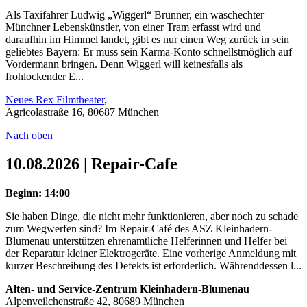
Als Taxifahrer Ludwig „Wiggerl“ Brunner, ein waschechter
Münchner Lebenskünstler, von einer Tram erfasst wird und
daraufhin im Himmel landet, gibt es nur einen Weg zurück in sein
geliebtes Bayern: Er muss sein Karma-Konto schnellstmöglich auf
Vordermann bringen. Denn Wiggerl will keinesfalls als
frohlockender E...
Neues Rex Filmtheater
,
Agricolastraße 16, 80687 München
Nach oben
10.08.2026 | Repair-Cafe
Beginn: 14:00
Sie haben Dinge, die nicht mehr funktionieren, aber noch zu schade
zum Wegwerfen sind? Im Repair-Café des ASZ Kleinhadern-
Blumenau unterstützen ehrenamtliche Helferinnen und Helfer bei
der Reparatur kleiner Elektrogeräte. Eine vorherige Anmeldung mit
kurzer Beschreibung des Defekts ist erforderlich. Währenddessen l...
Alten- und Service-Zentrum Kleinhadern-Blumenau
Alpenveilchenstraße 42, 80689 München