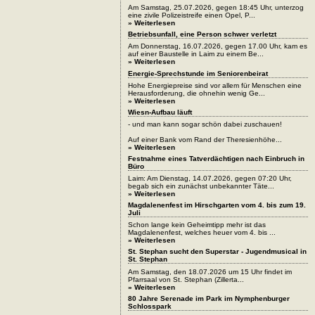
Am Samstag, 25.07.2026, gegen 18:45 Uhr, unterzog
eine zivile Polizeistreife einen Opel, P...
» Weiterlesen
Betriebsunfall, eine Person schwer verletzt
Am Donnerstag, 16.07.2026, gegen 17.00 Uhr, kam es
auf einer Baustelle in Laim zu einem Be...
» Weiterlesen
Energie-Sprechstunde im Seniorenbeirat
Hohe Energiepreise sind vor allem für Menschen eine
Herausforderung, die ohnehin wenig Ge...
» Weiterlesen
Wiesn-Aufbau läuft
- und man kann sogar schön dabei zuschauen!
Auf einer Bank vom Rand der Theresienhöhe...
» Weiterlesen
Festnahme eines Tatverdächtigen nach Einbruch in
Büro
Laim: Am Dienstag, 14.07.2026, gegen 07:20 Uhr,
begab sich ein zunächst unbekannter Täte...
» Weiterlesen
Magdalenenfest im Hirschgarten vom 4. bis zum 19.
Juli
Schon lange kein Geheimtipp mehr ist das
Magdalenenfest, welches heuer vom 4. bis ...
» Weiterlesen
St. Stephan sucht den Superstar - Jugendmusical in
St. Stephan
Am Samstag, den 18.07.2026 um 15 Uhr findet im
Pfarrsaal von St. Stephan (Zillerta...
» Weiterlesen
80 Jahre Serenade im Park im Nymphenburger
Schlosspark