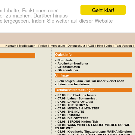
Geht klar!
 Inhalte, Funktionen oder
cher zu machen. Darüber hinaus
itergegeben. Indem Sie weiter auf dieser Website
Kontakt
|
Mediadaten
|
Preise
|
Impressum
|
Datenschutz
|
AGB
|
Hilfe
|
Jobs
|
Text-Version
|
Quick Info
» Notrufliste
» Apotheken-Notdienst
» Geldautomaten
» Glascontainer
Umfrage
» Lebendiges Laim - wie wir unser Viertel noch
schöner machen können
Termine/Veranstaltungen
» 07.08. Ein Blick ins Innere
» 07.08. Laimer Sommerfest
» 07.08. LAYERS OF LAIM
» 07.08. TOY STORY 5
» 07.08. MINIONS & MONSTER
» 07.08. THE INVITE
» 07.08. ROSSINI
» 07.08. DIE ODYSSEE
» 08.08. STRONG Nation (TM)
» 08.08. WANN WIRD ES ENDLICH WIEDER SO, WIE
ES NIE WAR
» 08.08. Kroatische Theatergruppe MASKA München
» 09.08. ACH, DIESE LÜCKE, DIESE ENTSETZLICHE