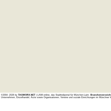
©2004 -2026 by
TAGWORX.NET
| LAIM-online, das Stadtteilportal für München-Laim.
Branchenverzeich
Unternehmen, Einzelhandel, Ärzte sowie Organisationen, Vereine und soziale Einrichtungen im Münchner 