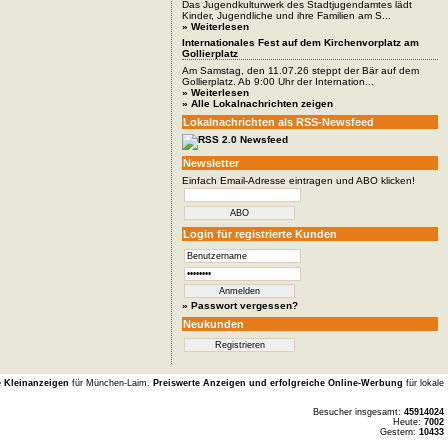
Das Jugendkulturwerk des Stadtjugendamtes lädt
Kinder, Jugendliche und ihre Familien am S...
» Weiterlesen
Internationales Fest auf dem Kirchenvorplatz am
Gollierplatz
Am Samstag, den 11.07.26 steppt der Bär auf dem
Gollierplatz. Ab 9:00 Uhr der Internation...
» Weiterlesen
» Alle Lokalnachrichten zeigen
Lokalnachrichten als RSS-Newsfeed
Newsletter
Einfach Email-Adresse eintragen und ABO klicken!
Login für registrierte Kunden
» Passwort vergessen?
Neukunden
e Kleinanzeigen
für München-Laim.
Preiswerte Anzeigen und erfolgreiche Online-Werbung
für lokale
Besucher insgesamt:
45914024
Heute:
7002
Gestern:
10433