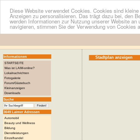
Diese Website verwendet Cookies. Cookies sind kleine T
Anzeigen zu personalisieren. Das trägt dazu bei, den B
werden Informationen zur Nutzung unserer Website an u
navigieren, stimmen Sie der Verwendung von Cookies a
Informationen
Stadtplan anzeigen
STARTSEITE
Was ist LAIM-online?
Lokalnachrichten
Fotogalerie
Forum/Gästebuch
Kleinanzeigen
Downloads
Suche
3649 Laimer Adressen
Automobil
Beauty und Wellness
Bildung
Dienstleistungen
Einzelhandel