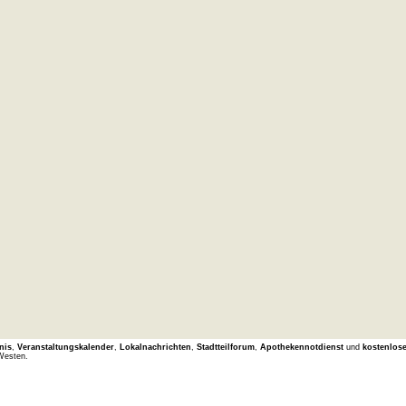
nis
,
Veranstaltungskalender
,
Lokalnachrichten
,
Stadtteilforum
,
Apothekennotdienst
und
kostenlos
Westen.