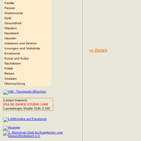
Familie
Freizeit
Gastronomie
Geld
Gesundheit
Glauben
Handwerk
Haustier
Initiativen und Vereine
Innungen und Verbände
«« Zurück
Kommunal
Kunst und Kultur
Nachtleben
Politik
Reisen
Soziales
Übernachtung
Letzter Inserent:
PULSE DANCE STUDIO LAIM
Landsberger Straße 318c 2.OG