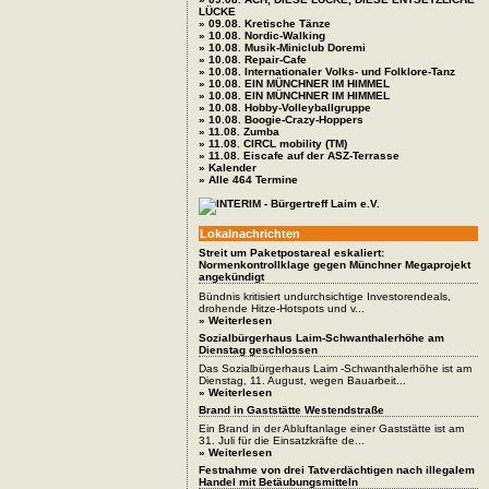
LÜCKE
» 09.08. Kretische Tänze
» 10.08. Nordic-Walking
» 10.08. Musik-Miniclub Doremi
» 10.08. Repair-Cafe
» 10.08. Internationaler Volks- und Folklore-Tanz
» 10.08. EIN MÜNCHNER IM HIMMEL
» 10.08. EIN MÜNCHNER IM HIMMEL
» 10.08. Hobby-Volleyballgruppe
» 10.08. Boogie-Crazy-Hoppers
» 11.08. Zumba
» 11.08. CIRCL mobility (TM)
» 11.08. Eiscafe auf der ASZ-Terrasse
» Kalender
» Alle 464 Termine
Lokalnachrichten
Streit um Paketpostareal eskaliert:
Normenkontrollklage gegen Münchner Megaprojekt
angekündigt
Bündnis kritisiert undurchsichtige Investorendeals,
drohende Hitze-Hotspots und v...
» Weiterlesen
Sozialbürgerhaus Laim-Schwanthalerhöhe am
Dienstag geschlossen
Das Sozialbürgerhaus Laim -Schwanthalerhöhe ist am
Dienstag, 11. August, wegen Bauarbeit...
» Weiterlesen
Brand in Gaststätte Westendstraße
Ein Brand in der Abluftanlage einer Gaststätte ist am
31. Juli für die Einsatzkräfte de...
» Weiterlesen
Festnahme von drei Tatverdächtigen nach illegalem
Handel mit Betäubungsmitteln