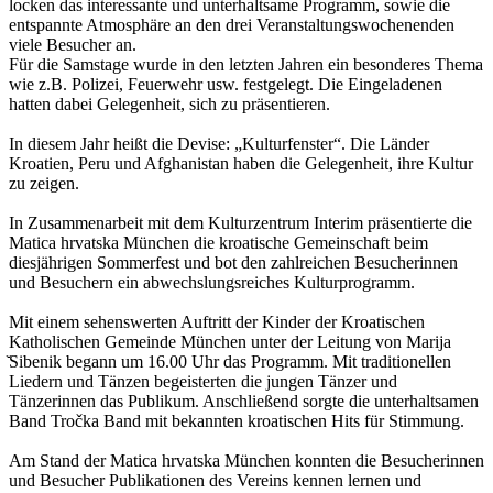
locken das interessante und unterhaltsame Programm, sowie die
entspannte Atmosphäre an den drei Veranstaltungswochenenden
viele Besucher an.
Für die Samstage wurde in den letzten Jahren ein besonderes Thema
wie z.B. Polizei, Feuerwehr usw. festgelegt. Die Eingeladenen
hatten dabei Gelegenheit, sich zu präsentieren.
In diesem Jahr heißt die Devise: „Kulturfenster“. Die Länder
Kroatien, Peru und Afghanistan haben die Gelegenheit, ihre Kultur
zu zeigen.
In Zusammenarbeit mit dem Kulturzentrum Interim präsentierte die
Matica hrvatska München die kroatische Gemeinschaft beim
diesjährigen Sommerfest und bot den zahlreichen Besucherinnen
und Besuchern ein abwechslungsreiches Kulturprogramm.
Mit einem sehenswerten Auftritt der Kinder der Kroatischen
Katholischen Gemeinde München unter der Leitung von Marija
̌Sibenik begann um 16.00 Uhr das Programm. Mit traditionellen
Liedern und Tänzen begeisterten die jungen Tänzer und
Tänzerinnen das Publikum. Anschließend sorgte die unterhaltsamen
Band Tročka Band mit bekannten kroatischen Hits für Stimmung.
Am Stand der Matica hrvatska München konnten die Besucherinnen
und Besucher Publikationen des Vereins kennen lernen und