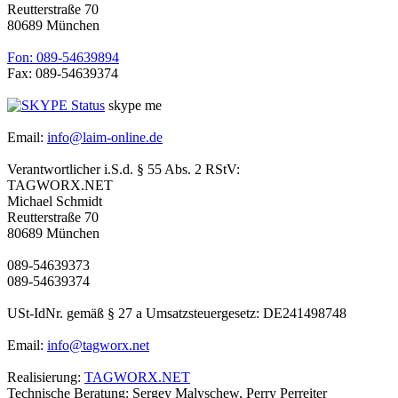
Reutterstraße 70
80689 München
Fon: 089-54639894
Fax: 089-54639374
skype me
Email:
info@laim-online.de
Verantwortlicher i.S.d. § 55 Abs. 2 RStV:
TAGWORX.NET
Michael Schmidt
Reutterstraße 70
80689 München
089-54639373
089-54639374
USt-IdNr. gemäß § 27 a Umsatzsteuergesetz: DE241498748
Email:
info@tagworx.net
Realisierung:
TAGWORX.NET
Technische Beratung: Sergey Malyschew, Perry Perreiter