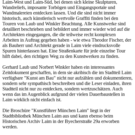
Laim-West und Laim-Süd, bei denen sich kleine Skulpturen,
Wandreliefs, imposante Torbögen und Eingangsportale und
Wandmalereien entdecken lassen. Und die sind nicht immer
historisch, auch künstlerisch wertvolle Graffiti finden bei den
Touren von Laub und Winkler Beachtung. Alle Kunstwerke sind
detailliert beschrieben und bebildert und immer wieder wird auf die
Architekten eingegangen, die die teilweise recht komplexen
Arbeiten in Auftrag gegeben haben - wie etwa Theodor Fischer, der
als Bauherr und Architekt gerade in Laim viele eindrucksvolle
Spuren hinterlassen hat. Eine Straßenkarte für jede einzelne Tour
hilft dabei, den richtigen Weg zu den Kunstwerken zu finden.
Gerhard Laub und Norbert Winkler haben ein interessantes
Zeitdokument geschaffen, in dem sie akribisch die im Stadtteil Laim
verfügbare "Kunst am Bau" nicht nur aufzählen und dokumentieren,
sondern sehr sympathisch beschreiben und die Leser einladen, ihren
Stadtteil nicht nur zu entdecken, sondern wertzuschätzen. Auch
wenn das im Augenblick aufgrund der vielen Dauerbaustellen in
Laim wirklich nicht einfach ist.
Die Broschüre "Kunstführer München Laim" liegt in der
Stadtbibliothek München Laim aus und kann ebenso beim
Historischen Archiv Laim in der Byecherstraße 29a erworben
werden.