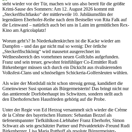
steht wieder vor der Tür, machen wir uns also bereit für die größte
Krimi-Sause des Sommers: Am 12. August 2026 kommt mit
„Steckerlfischfiasko“ der mittlerweile 10. Jubiläumsfilm der
legendären Eberhofer-Reihe nach dem Bestseller von Rita Falk auf
die Leinwand – natürlich auch bei uns in Laim im gemütlichen Rex-
Kino am Agricolaplatz!
Worum geht’s? In Niederkaltenkirchen ist die Kacke wieder am
Dampfen – und das gar nicht mal so wenig: Der örtliche
„Steckerlfischkönig“ wird mausetot ausgerechnet im
Wellnessbereich des vornehmen neuen Golfclubs aufgefunden.
Franz und sein treuer, gewohnt feinfühliger Co-Ermittler Rudi
Birkenberger müssen sich durch ein Dickicht aus rivalisierenden
Volksfest-Clans und schnöseligen Schickeria-Golfersleuten wühlen.
Als wäre der Mordsfall nicht schon stressig genug, kandidiert die
Gmeinwieser Susi spontan als Bürgermeisterin! Das bringt nicht nur
das amtierende Dorfoberhaupt ins Schwitzen, sondern stellt auch
den Eberhoferschen Hausfrieden gehörig auf die Probe.
Unter der Regie von Ed Herzog versammelt sich wieder die Crème
de la Crème des bayerischen Humors: Sebastian Bezzel als
tiefenentspannter Tiefkühlkost-Liebhaber Franz Eberhofer, Simon
Schwarz als sein geschätzter Partner und Privatdetektiv-Freund Rudi
Birkenberger, Lisa Maria Potthoff als resolute Bürgermeister-