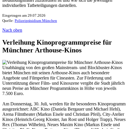
Betäubungsmittel zuzuordnen ist und wie sich die jeweiligen
individuellen Tatbeteiligungen darstellen.
Eingetragen am 29.07.2026
Quelle:
Polizeipräsidium München
Nach oben
Verleihung Kinoprogrammpreise für
Münchner Arthouse-Kinos
Unabhängig von den großen Mainstream- und Blockbuster-Kinos
bietet München mit seinen Arthouse-Kinos auch besondere
Angebote und Filmperlen für Cineasten. Zur Förderung und
Unterstützung dieser Film- und Kinoszene vergibt die Stadt jährlich
neun Preise an Münchner Programmkinos in Höhe von jeweils
7.500 Euro.
Am Donnerstag, 30. Juli, werden für ihr besonderes Kinoprogramm
ausgezeichnet: ABC Kino (Daniela Bergauer und Michael Hehl),
Arena Filmtheater (Markus Eisele und Christian Pfeil), City-Atelier
Kinos (Heinrich-Georg Kloster, Jan Rost und Holger Trapp), Neues
Rex (Thomas Wilhelm), Neues Maxim Kino (Markus Eisele und