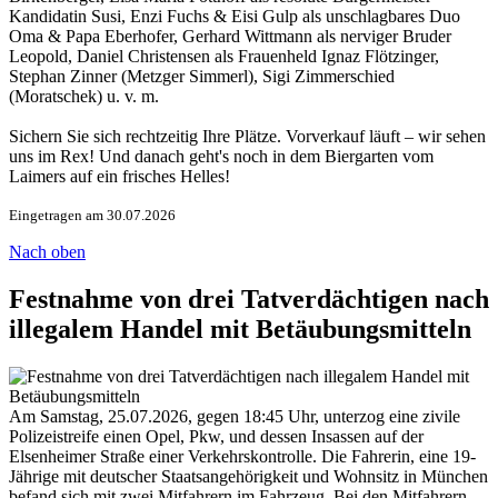
Kandidatin Susi, Enzi Fuchs & Eisi Gulp als unschlagbares Duo
Oma & Papa Eberhofer, Gerhard Wittmann als nerviger Bruder
Leopold, Daniel Christensen als Frauenheld Ignaz Flötzinger,
Stephan Zinner (Metzger Simmerl), Sigi Zimmerschied
(Moratschek) u. v. m.
Sichern Sie sich rechtzeitig Ihre Plätze. Vorverkauf läuft – wir sehen
uns im Rex! Und danach geht's noch in dem Biergarten vom
Laimers auf ein frisches Helles!
Eingetragen am 30.07.2026
Nach oben
Festnahme von drei Tatverdächtigen nach
illegalem Handel mit Betäubungsmitteln
Am Samstag, 25.07.2026, gegen 18:45 Uhr, unterzog eine zivile
Polizeistreife einen Opel, Pkw, und dessen Insassen auf der
Elsenheimer Straße einer Verkehrskontrolle. Die Fahrerin, eine 19-
Jährige mit deutscher Staatsangehörigkeit und Wohnsitz in München
befand sich mit zwei Mitfahrern im Fahrzeug. Bei den Mitfahrern