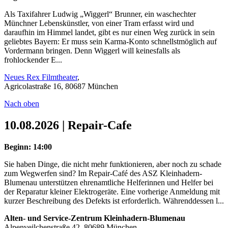
Als Taxifahrer Ludwig „Wiggerl“ Brunner, ein waschechter
Münchner Lebenskünstler, von einer Tram erfasst wird und
daraufhin im Himmel landet, gibt es nur einen Weg zurück in sein
geliebtes Bayern: Er muss sein Karma-Konto schnellstmöglich auf
Vordermann bringen. Denn Wiggerl will keinesfalls als
frohlockender E...
Neues Rex Filmtheater
,
Agricolastraße 16, 80687 München
Nach oben
10.08.2026 | Repair-Cafe
Beginn: 14:00
Sie haben Dinge, die nicht mehr funktionieren, aber noch zu schade
zum Wegwerfen sind? Im Repair-Café des ASZ Kleinhadern-
Blumenau unterstützen ehrenamtliche Helferinnen und Helfer bei
der Reparatur kleiner Elektrogeräte. Eine vorherige Anmeldung mit
kurzer Beschreibung des Defekts ist erforderlich. Währenddessen l...
Alten- und Service-Zentrum Kleinhadern-Blumenau
Alpenveilchenstraße 42, 80689 München