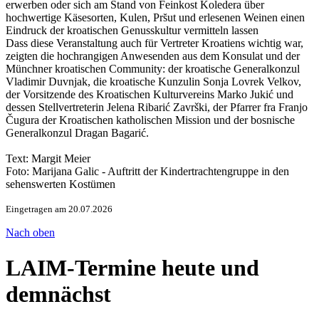
erwerben oder sich am Stand von Feinkost Koledera über
hochwertige Käsesorten, Kulen, Prs̆ut und erlesenen Weinen einen
Eindruck der kroatischen Genusskultur vermitteln lassen
Dass diese Veranstaltung auch für Vertreter Kroatiens wichtig war,
zeigten die hochrangigen Anwesenden aus dem Konsulat und der
Münchner kroatischen Community: der kroatische Generalkonzul
Vladimir Duvnjak, die kroatische Kunzulin Sonja Lovrek Velkov,
der Vorsitzende des Kroatischen Kulturvereins Marko Jukić und
dessen Stellvertreterin Jelena Ribarić Završki, der Pfarrer fra Franjo
Čugura der Kroatischen katholischen Mission und der bosnische
Generalkonzul Dragan Bagarić.
Text: Margit Meier
Foto: Marijana Galic - Auftritt der Kindertrachtengruppe in den
sehenswerten Kostümen
Eingetragen am 20.07.2026
Nach oben
LAIM-Termine heute und
demnächst