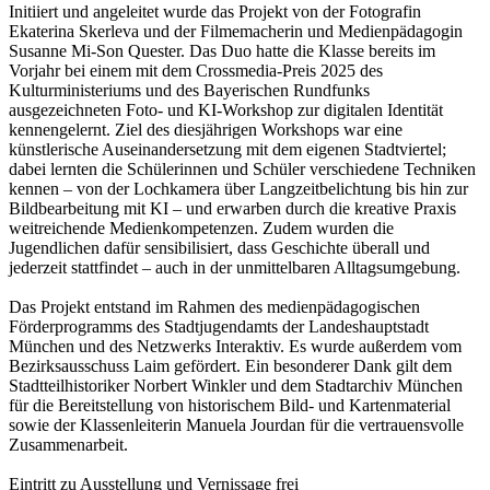
Initiiert und angeleitet wurde das Projekt von der Fotografin
Ekaterina Skerleva und der Filmemacherin und Medienpädagogin
Susanne Mi-Son Quester. Das Duo hatte die Klasse bereits im
Vorjahr bei einem mit dem Crossmedia-Preis 2025 des
Kulturministeriums und des Bayerischen Rundfunks
ausgezeichneten Foto- und KI-Workshop zur digitalen Identität
kennengelernt. Ziel des diesjährigen Workshops war eine
künstlerische Auseinandersetzung mit dem eigenen Stadtviertel;
dabei lernten die Schülerinnen und Schüler verschiedene Techniken
kennen – von der Lochkamera über Langzeitbelichtung bis hin zur
Bildbearbeitung mit KI – und erwarben durch die kreative Praxis
weitreichende Medienkompetenzen. Zudem wurden die
Jugendlichen dafür sensibilisiert, dass Geschichte überall und
jederzeit stattfindet – auch in der unmittelbaren Alltagsumgebung.
Das Projekt entstand im Rahmen des medienpädagogischen
Förderprogramms des Stadtjugendamts der Landeshauptstadt
München und des Netzwerks Interaktiv. Es wurde außerdem vom
Bezirksausschuss Laim gefördert. Ein besonderer Dank gilt dem
Stadtteilhistoriker Norbert Winkler und dem Stadtarchiv München
für die Bereitstellung von historischem Bild- und Kartenmaterial
sowie der Klassenleiterin Manuela Jourdan für die vertrauensvolle
Zusammenarbeit.
Eintritt zu Ausstellung und Vernissage frei