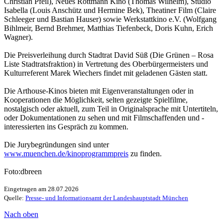
Christian Pfeil), Neues Rottmann Kino (Thomas Wilhelm), Studio
Isabella (Louis Anschütz und Hermine Bek), Theatiner Film (Claire
Schleeger und Bastian Hauser) sowie Werkstattkino e.V. (Wolfgang
Bihlmeir, Bernd Brehmer, Matthias Tiefenbeck, Doris Kuhn, Erich
Wagner).
Die Preisverleihung durch Stadtrat David Süß (Die Grünen – Rosa
Liste Stadtratsfraktion) in Vertretung des Oberbürgermeisters und
Kulturreferent Marek Wiechers findet mit geladenen Gästen statt.
Die Arthouse-Kinos bieten mit Eigenveranstaltungen oder in
Kooperationen die Möglichkeit, selten gezeigte Spielfilme,
nostalgisch oder aktuell, zum Teil in Originalsprache mit Untertiteln,
oder Dokumentationen zu sehen und mit Filmschaffenden und -
interessierten ins Gespräch zu kommen.
Die Jurybegründungen sind unter
www.muenchen.de/kinoprogrammpreis
zu finden.
Foto:dbreen
Eingetragen am 28.07.2026
Quelle:
Presse- und Informationsamt der Landeshauptstadt München
Nach oben