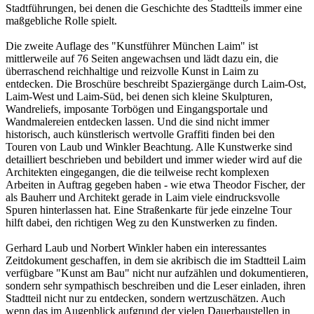
Stadtführungen, bei denen die Geschichte des Stadtteils immer eine
maßgebliche Rolle spielt.
Die zweite Auflage des "Kunstführer München Laim" ist
mittlerweile auf 76 Seiten angewachsen und lädt dazu ein, die
überraschend reichhaltige und reizvolle Kunst in Laim zu
entdecken. Die Broschüre beschreibt Spaziergänge durch Laim-Ost,
Laim-West und Laim-Süd, bei denen sich kleine Skulpturen,
Wandreliefs, imposante Torbögen und Eingangsportale und
Wandmalereien entdecken lassen. Und die sind nicht immer
historisch, auch künstlerisch wertvolle Graffiti finden bei den
Touren von Laub und Winkler Beachtung. Alle Kunstwerke sind
detailliert beschrieben und bebildert und immer wieder wird auf die
Architekten eingegangen, die die teilweise recht komplexen
Arbeiten in Auftrag gegeben haben - wie etwa Theodor Fischer, der
als Bauherr und Architekt gerade in Laim viele eindrucksvolle
Spuren hinterlassen hat. Eine Straßenkarte für jede einzelne Tour
hilft dabei, den richtigen Weg zu den Kunstwerken zu finden.
Gerhard Laub und Norbert Winkler haben ein interessantes
Zeitdokument geschaffen, in dem sie akribisch die im Stadtteil Laim
verfügbare "Kunst am Bau" nicht nur aufzählen und dokumentieren,
sondern sehr sympathisch beschreiben und die Leser einladen, ihren
Stadtteil nicht nur zu entdecken, sondern wertzuschätzen. Auch
wenn das im Augenblick aufgrund der vielen Dauerbaustellen in