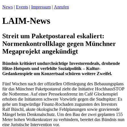
News
|
Events
|
Impressum
|
Anrufen
LAIM-News
Streit um Paketpostareal eskaliert:
Normenkontrollklage gegen Münchner
Megaprojekt angekündigt
Bündnis kritisiert undurchsichtige Investorendeals, drohende
Hitze-Hotspots und verfehlte Sozialpolitik – Kultur-
Gedankenspiele um Konzertsaal schüren weitere Zweifel.
Fünf Wochen nach der offiziellen Offenlegung des Bebauungsplans
für das Münchner Paketpostareal zieht die Initiative HochhausSTOP
die Notbremse. Auf einer Pressekonferenz im Café Glockenspiel
erhoben die Initiatoren schwere Vorwürfe gegen die Stadtspitze: Es
gehe um fragwürdige Finanz-Rochaden zugunsten des Investors
Ralf Büschl, akute ökologische Fehlplanungen sowie gravierende
Mängel beim Denkmalschutz. Um den Bau der zwei geplanten 155
Meter hohen Wolkenkratzer zu verhindern, bereitet das Bündnis nun
eine Juristische Intervention vor.