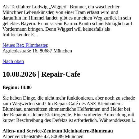
Als Taxifahrer Ludwig „Wiggerl“ Brunner, ein waschechter
Münchner Lebenskünstler, von einer Tram erfasst wird und
daraufhin im Himmel landet, gibt es nur einen Weg zurück in sein
geliebtes Bayern: Er muss sein Karma-Konto schnellstmöglich auf
Vordermann bringen. Denn Wiggerl will keinesfalls als
frohlockender E...
Neues Rex Filmtheater
,
Agricolastraße 16, 80687 München
Nach oben
10.08.2026 | Repair-Cafe
Beginn: 14:00
Sie haben Dinge, die nicht mehr funktionieren, aber noch zu schade
zum Wegwerfen sind? Im Repair-Café des ASZ Kleinhadern-
Blumenau unterstützen ehrenamtliche Helferinnen und Helfer bei
der Reparatur kleiner Elektrogeräte. Eine vorherige Anmeldung mit
kurzer Beschreibung des Defekts ist erforderlich. Währenddessen l...
Alten- und Service-Zentrum Kleinhadern-Blumenau
Alpenveilchenstraße 42, 80689 München