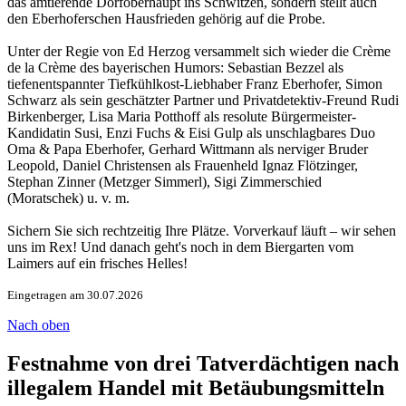
das amtierende Dorfoberhaupt ins Schwitzen, sondern stellt auch
den Eberhoferschen Hausfrieden gehörig auf die Probe.
Unter der Regie von Ed Herzog versammelt sich wieder die Crème
de la Crème des bayerischen Humors: Sebastian Bezzel als
tiefenentspannter Tiefkühlkost-Liebhaber Franz Eberhofer, Simon
Schwarz als sein geschätzter Partner und Privatdetektiv-Freund Rudi
Birkenberger, Lisa Maria Potthoff als resolute Bürgermeister-
Kandidatin Susi, Enzi Fuchs & Eisi Gulp als unschlagbares Duo
Oma & Papa Eberhofer, Gerhard Wittmann als nerviger Bruder
Leopold, Daniel Christensen als Frauenheld Ignaz Flötzinger,
Stephan Zinner (Metzger Simmerl), Sigi Zimmerschied
(Moratschek) u. v. m.
Sichern Sie sich rechtzeitig Ihre Plätze. Vorverkauf läuft – wir sehen
uns im Rex! Und danach geht's noch in dem Biergarten vom
Laimers auf ein frisches Helles!
Eingetragen am 30.07.2026
Nach oben
Festnahme von drei Tatverdächtigen nach
illegalem Handel mit Betäubungsmitteln