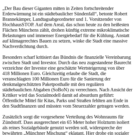
„Der Bau dieser Giganten mitten in Zeiten fortschreitender
Erderwärmung ist ein städtebaulicher Sündenfall“, betonte Robert
Brannekämper, Landtagsabgeordneter und 1. Vorsitzender von
HochhausSTOP. Auf dem Areal, das schon heute zu den heißesten
Flächen Münchens zählt, drohen künftig extreme mikroklimatische
Belastungen und immenser Energiebedarf für die Kühlung. Anstatt
auf klimagerechtes Bauen zu setzen, winke die Stadt eine massive
Nachverdichtung durch.
Besonders scharf kritisiert das Bündnis die finanzielle Vereinbarung
zwischen Stadt und Investor. Durch das neu zugestandene Baurecht
verzeichne der Investor eine geschätzte Wertsteigerung von über
418 Millionen Euro. Gleichzeitig erlaube die Stadt, die
veranschlagten 100 Millionen Euro für die Sanierung der
denkmalgeschützten Paketposthalle mit den regulären
städtebaulichen Abgaben (SoBoN) zu verrechnen. Nach Ansicht der
Kritiker wird das Sozialmodell damit ad absurdum geführt:
Öffentliche Mittel für Kitas, Parks und Straßen fehlten am Ende in
den Stadtfinanzen und müssten vom Steuerzahler getragen werden.
Zusätzlich sorgt die vorgesehene Verteilung des Wohnraums für
Zündstoff. Dass ausgerechnet ein 65 Meter hoher Holzturm isoliert
als reines Sozialgebäude genutzt werden soll, widerspreche der
bewährten „Münchner Mischung“ eklatant. Hier drohe ein sozialer