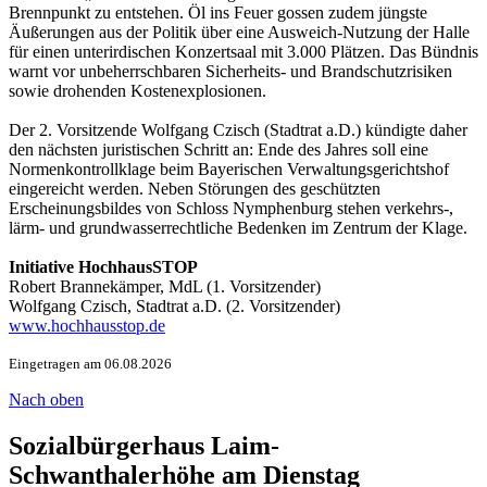
Brennpunkt zu entstehen. Öl ins Feuer gossen zudem jüngste
Äußerungen aus der Politik über eine Ausweich-Nutzung der Halle
für einen unterirdischen Konzertsaal mit 3.000 Plätzen. Das Bündnis
warnt vor unbeherrschbaren Sicherheits- und Brandschutzrisiken
sowie drohenden Kostenexplosionen.
Der 2. Vorsitzende Wolfgang Czisch (Stadtrat a.D.) kündigte daher
den nächsten juristischen Schritt an: Ende des Jahres soll eine
Normenkontrollklage beim Bayerischen Verwaltungsgerichtshof
eingereicht werden. Neben Störungen des geschützten
Erscheinungsbildes von Schloss Nymphenburg stehen verkehrs-,
lärm- und grundwasserrechtliche Bedenken im Zentrum der Klage.
Initiative HochhausSTOP
Robert Brannekämper, MdL (1. Vorsitzender)
Wolfgang Czisch, Stadtrat a.D. (2. Vorsitzender)
www.hochhausstop.de
Eingetragen am 06.08.2026
Nach oben
Sozialbürgerhaus Laim-
Schwanthalerhöhe am Dienstag