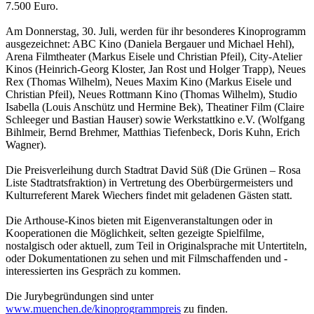
7.500 Euro.
Am Donnerstag, 30. Juli, werden für ihr besonderes Kinoprogramm
ausgezeichnet: ABC Kino (Daniela Bergauer und Michael Hehl),
Arena Filmtheater (Markus Eisele und Christian Pfeil), City-Atelier
Kinos (Heinrich-Georg Kloster, Jan Rost und Holger Trapp), Neues
Rex (Thomas Wilhelm), Neues Maxim Kino (Markus Eisele und
Christian Pfeil), Neues Rottmann Kino (Thomas Wilhelm), Studio
Isabella (Louis Anschütz und Hermine Bek), Theatiner Film (Claire
Schleeger und Bastian Hauser) sowie Werkstattkino e.V. (Wolfgang
Bihlmeir, Bernd Brehmer, Matthias Tiefenbeck, Doris Kuhn, Erich
Wagner).
Die Preisverleihung durch Stadtrat David Süß (Die Grünen – Rosa
Liste Stadtratsfraktion) in Vertretung des Oberbürgermeisters und
Kulturreferent Marek Wiechers findet mit geladenen Gästen statt.
Die Arthouse-Kinos bieten mit Eigenveranstaltungen oder in
Kooperationen die Möglichkeit, selten gezeigte Spielfilme,
nostalgisch oder aktuell, zum Teil in Originalsprache mit Untertiteln,
oder Dokumentationen zu sehen und mit Filmschaffenden und -
interessierten ins Gespräch zu kommen.
Die Jurybegründungen sind unter
www.muenchen.de/kinoprogrammpreis
zu finden.