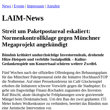
News
|
Events
|
Impressum
|
Anrufen
LAIM-News
Streit um Paketpostareal eskaliert:
Normenkontrollklage gegen Münchner
Megaprojekt angekündigt
Bündnis kritisiert undurchsichtige Investorendeals, drohende
Hitze-Hotspots und verfehlte Sozialpolitik – Kultur-
Gedankenspiele um Konzertsaal schüren weitere Zweifel.
Fünf Wochen nach der offiziellen Offenlegung des Bebauungsplans
für das Münchner Paketpostareal zieht die Initiative HochhausSTOP
die Notbremse. Auf einer Pressekonferenz im Café Glockenspiel
erhoben die Initiatoren schwere Vorwürfe gegen die Stadtspitze: Es
gehe um fragwürdige Finanz-Rochaden zugunsten des Investors
Ralf Büschl, akute ökologische Fehlplanungen sowie gravierende
Mängel beim Denkmalschutz. Um den Bau der zwei geplanten 155
Meter hohen Wolkenkratzer zu verhindern, bereitet das Bündnis nun
eine Juristische Intervention vor.