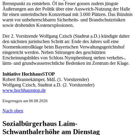
Brennpunkt zu entstehen. Öl ins Feuer gossen zudem jüngste
Äußerungen aus der Politik über eine Ausweich-Nutzung der Halle
für einen unterirdischen Konzertsaal mit 3.000 Plätzen. Das Bündnis
warnt vor unbeherrschbaren Sicherheits- und Brandschutzrisiken
sowie drohenden Kostenexplosionen.
Der 2. Vorsitzende Wolfgang Czisch (Stadtrat a.D.) kündigte daher
den nächsten juristischen Schritt an: Ende des Jahres soll eine
Normenkontrollklage beim Bayerischen Verwaltungsgerichtshof
eingereicht werden. Neben Störungen des geschützten
Erscheinungsbildes von Schloss Nymphenburg stehen verkehrs-,
lärm- und grundwasserrechtliche Bedenken im Zentrum der Klage.
Initiative HochhausSTOP
Robert Brannekämper, MdL (1. Vorsitzender)
Wolfgang Czisch, Stadtrat a.D. (2. Vorsitzender)
www.hochhausstop.de
Eingetragen am 06.08.2026
Nach oben
Sozialbürgerhaus Laim-
Schwanthalerhöhe am Dienstag