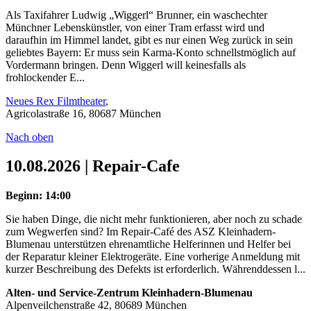
Als Taxifahrer Ludwig „Wiggerl“ Brunner, ein waschechter
Münchner Lebenskünstler, von einer Tram erfasst wird und
daraufhin im Himmel landet, gibt es nur einen Weg zurück in sein
geliebtes Bayern: Er muss sein Karma-Konto schnellstmöglich auf
Vordermann bringen. Denn Wiggerl will keinesfalls als
frohlockender E...
Neues Rex Filmtheater
,
Agricolastraße 16, 80687 München
Nach oben
10.08.2026 | Repair-Cafe
Beginn: 14:00
Sie haben Dinge, die nicht mehr funktionieren, aber noch zu schade
zum Wegwerfen sind? Im Repair-Café des ASZ Kleinhadern-
Blumenau unterstützen ehrenamtliche Helferinnen und Helfer bei
der Reparatur kleiner Elektrogeräte. Eine vorherige Anmeldung mit
kurzer Beschreibung des Defekts ist erforderlich. Währenddessen l...
Alten- und Service-Zentrum Kleinhadern-Blumenau
Alpenveilchenstraße 42, 80689 München