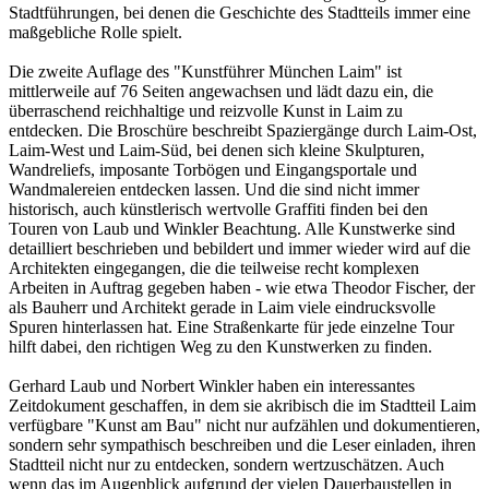
Stadtführungen, bei denen die Geschichte des Stadtteils immer eine
maßgebliche Rolle spielt.
Die zweite Auflage des "Kunstführer München Laim" ist
mittlerweile auf 76 Seiten angewachsen und lädt dazu ein, die
überraschend reichhaltige und reizvolle Kunst in Laim zu
entdecken. Die Broschüre beschreibt Spaziergänge durch Laim-Ost,
Laim-West und Laim-Süd, bei denen sich kleine Skulpturen,
Wandreliefs, imposante Torbögen und Eingangsportale und
Wandmalereien entdecken lassen. Und die sind nicht immer
historisch, auch künstlerisch wertvolle Graffiti finden bei den
Touren von Laub und Winkler Beachtung. Alle Kunstwerke sind
detailliert beschrieben und bebildert und immer wieder wird auf die
Architekten eingegangen, die die teilweise recht komplexen
Arbeiten in Auftrag gegeben haben - wie etwa Theodor Fischer, der
als Bauherr und Architekt gerade in Laim viele eindrucksvolle
Spuren hinterlassen hat. Eine Straßenkarte für jede einzelne Tour
hilft dabei, den richtigen Weg zu den Kunstwerken zu finden.
Gerhard Laub und Norbert Winkler haben ein interessantes
Zeitdokument geschaffen, in dem sie akribisch die im Stadtteil Laim
verfügbare "Kunst am Bau" nicht nur aufzählen und dokumentieren,
sondern sehr sympathisch beschreiben und die Leser einladen, ihren
Stadtteil nicht nur zu entdecken, sondern wertzuschätzen. Auch
wenn das im Augenblick aufgrund der vielen Dauerbaustellen in