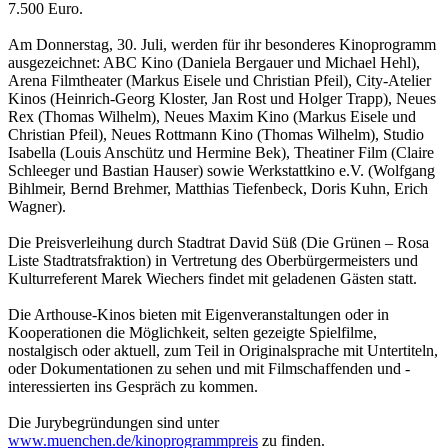
7.500 Euro.
Am Donnerstag, 30. Juli, werden für ihr besonderes Kinoprogramm
ausgezeichnet: ABC Kino (Daniela Bergauer und Michael Hehl),
Arena Filmtheater (Markus Eisele und Christian Pfeil), City-Atelier
Kinos (Heinrich-Georg Kloster, Jan Rost und Holger Trapp), Neues
Rex (Thomas Wilhelm), Neues Maxim Kino (Markus Eisele und
Christian Pfeil), Neues Rottmann Kino (Thomas Wilhelm), Studio
Isabella (Louis Anschütz und Hermine Bek), Theatiner Film (Claire
Schleeger und Bastian Hauser) sowie Werkstattkino e.V. (Wolfgang
Bihlmeir, Bernd Brehmer, Matthias Tiefenbeck, Doris Kuhn, Erich
Wagner).
Die Preisverleihung durch Stadtrat David Süß (Die Grünen – Rosa
Liste Stadtratsfraktion) in Vertretung des Oberbürgermeisters und
Kulturreferent Marek Wiechers findet mit geladenen Gästen statt.
Die Arthouse-Kinos bieten mit Eigenveranstaltungen oder in
Kooperationen die Möglichkeit, selten gezeigte Spielfilme,
nostalgisch oder aktuell, zum Teil in Originalsprache mit Untertiteln,
oder Dokumentationen zu sehen und mit Filmschaffenden und -
interessierten ins Gespräch zu kommen.
Die Jurybegründungen sind unter
www.muenchen.de/kinoprogrammpreis
zu finden.