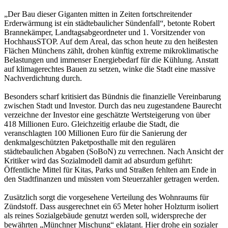
„Der Bau dieser Giganten mitten in Zeiten fortschreitender
Erderwärmung ist ein städtebaulicher Sündenfall“, betonte Robert
Brannekämper, Landtagsabgeordneter und 1. Vorsitzender von
HochhausSTOP. Auf dem Areal, das schon heute zu den heißesten
Flächen Münchens zählt, drohen künftig extreme mikroklimatische
Belastungen und immenser Energiebedarf für die Kühlung. Anstatt
auf klimagerechtes Bauen zu setzen, winke die Stadt eine massive
Nachverdichtung durch.
Besonders scharf kritisiert das Bündnis die finanzielle Vereinbarung
zwischen Stadt und Investor. Durch das neu zugestandene Baurecht
verzeichne der Investor eine geschätzte Wertsteigerung von über
418 Millionen Euro. Gleichzeitig erlaube die Stadt, die
veranschlagten 100 Millionen Euro für die Sanierung der
denkmalgeschützten Paketposthalle mit den regulären
städtebaulichen Abgaben (SoBoN) zu verrechnen. Nach Ansicht der
Kritiker wird das Sozialmodell damit ad absurdum geführt:
Öffentliche Mittel für Kitas, Parks und Straßen fehlten am Ende in
den Stadtfinanzen und müssten vom Steuerzahler getragen werden.
Zusätzlich sorgt die vorgesehene Verteilung des Wohnraums für
Zündstoff. Dass ausgerechnet ein 65 Meter hoher Holzturm isoliert
als reines Sozialgebäude genutzt werden soll, widerspreche der
bewährten „Münchner Mischung“ eklatant. Hier drohe ein sozialer