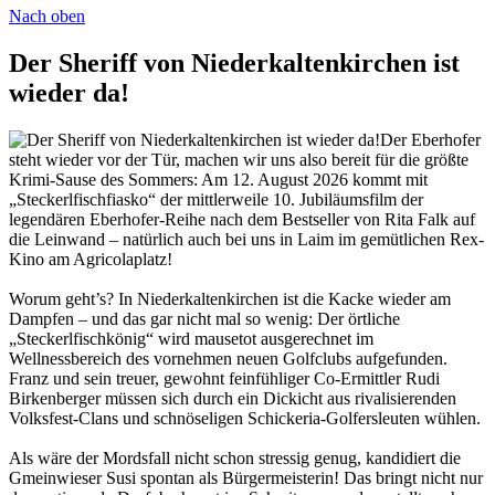
Nach oben
Der Sheriff von Niederkaltenkirchen ist
wieder da!
Der Eberhofer
steht wieder vor der Tür, machen wir uns also bereit für die größte
Krimi-Sause des Sommers: Am 12. August 2026 kommt mit
„Steckerlfischfiasko“ der mittlerweile 10. Jubiläumsfilm der
legendären Eberhofer-Reihe nach dem Bestseller von Rita Falk auf
die Leinwand – natürlich auch bei uns in Laim im gemütlichen Rex-
Kino am Agricolaplatz!
Worum geht’s? In Niederkaltenkirchen ist die Kacke wieder am
Dampfen – und das gar nicht mal so wenig: Der örtliche
„Steckerlfischkönig“ wird mausetot ausgerechnet im
Wellnessbereich des vornehmen neuen Golfclubs aufgefunden.
Franz und sein treuer, gewohnt feinfühliger Co-Ermittler Rudi
Birkenberger müssen sich durch ein Dickicht aus rivalisierenden
Volksfest-Clans und schnöseligen Schickeria-Golfersleuten wühlen.
Als wäre der Mordsfall nicht schon stressig genug, kandidiert die
Gmeinwieser Susi spontan als Bürgermeisterin! Das bringt nicht nur