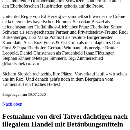
das amtierende Dorfoberhaupt ins Schwitzen, sondern stellt auch
den Eberhoferschen Hausfrieden gehörig auf die Probe.
Unter der Regie von Ed Herzog versammelt sich wieder die Crème
de la Crème des bayerischen Humors: Sebastian Bezzel als
tiefenentspannter Tiefkühlkost-Liebhaber Franz Eberhofer, Simon
Schwarz als sein geschätzter Partner und Privatdetektiv-Freund Rudi
Birkenberger, Lisa Maria Potthoff als resolute Bürgermeister-
Kandidatin Susi, Enzi Fuchs & Eisi Gulp als unschlagbares Duo
Oma & Papa Eberhofer, Gerhard Wittmann als nerviger Bruder
Leopold, Daniel Christensen als Frauenheld Ignaz Flötzinger,
Stephan Zinner (Metzger Simmerl), Sigi Zimmerschied
(Moratschek) u. v. m.
Sichern Sie sich rechtzeitig Ihre Plätze. Vorverkauf läuft – wir sehen
uns im Rex! Und danach geht's noch in dem Biergarten vom
Laimers auf ein frisches Helles!
Eingetragen am 30.07.2026
Nach oben
Festnahme von drei Tatverdächtigen nach
illegalem Handel mit Betäubungsmitteln