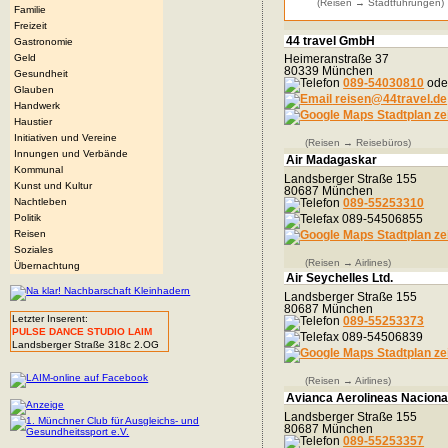
(Reisen → Stadtführungen)
Familie
Freizeit
44 travel GmbH
Gastronomie
Geld
Heimeranstraße 37
80339 München
Gesundheit
089-54030810
ode
Glauben
reisen@44travel.de
Handwerk
Stadtplan ze
Haustier
Initiativen und Vereine
(Reisen → Reisebüros)
Innungen und Verbände
Air Madagaskar
Kommunal
Landsberger Straße 155
Kunst und Kultur
80687 München
Nachtleben
089-55253310
Politik
089-54506855
Reisen
Stadtplan ze
Soziales
(Reisen → Airlines)
Übernachtung
Air Seychelles Ltd.
Landsberger Straße 155
80687 München
Letzter Inserent:
089-55253373
PULSE DANCE STUDIO LAIM
089-54506839
Landsberger Straße 318c 2.OG
Stadtplan ze
(Reisen → Airlines)
Avianca Aerolineas Naciona
Landsberger Straße 155
80687 München
089-55253357