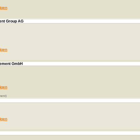
igen
ent Group AG
igen
gement GmbH
igen
ent)
igen