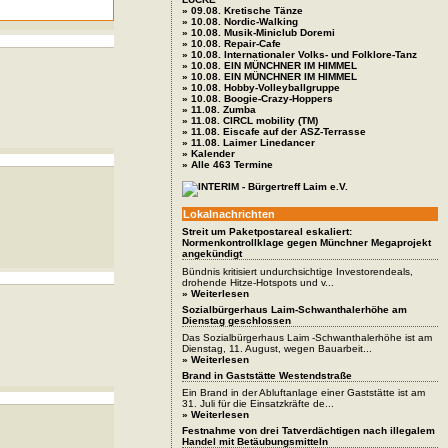
» 09.08. Kretische Tänze
» 10.08. Nordic-Walking
» 10.08. Musik-Miniclub Doremi
» 10.08. Repair-Cafe
» 10.08. Internationaler Volks- und Folklore-Tanz
» 10.08. EIN MÜNCHNER IM HIMMEL
» 10.08. EIN MÜNCHNER IM HIMMEL
» 10.08. Hobby-Volleyballgruppe
» 10.08. Boogie-Crazy-Hoppers
» 11.08. Zumba
» 11.08. CIRCL mobility (TM)
» 11.08. Eiscafe auf der ASZ-Terrasse
» 11.08. Laimer Linedancer
» Kalender
» Alle 463 Termine
Lokalnachrichten
Streit um Paketpostareal eskaliert:
Normenkontrollklage gegen Münchner Megaprojekt
angekündigt
Bündnis kritisiert undurchsichtige Investorendeals,
drohende Hitze-Hotspots und v...
» Weiterlesen
Sozialbürgerhaus Laim-Schwanthalerhöhe am
Dienstag geschlossen
Das Sozialbürgerhaus Laim -Schwanthalerhöhe ist am
Dienstag, 11. August, wegen Bauarbeit...
» Weiterlesen
Brand in Gaststätte Westendstraße
Ein Brand in der Abluftanlage einer Gaststätte ist am
31. Juli für die Einsatzkräfte de...
» Weiterlesen
Festnahme von drei Tatverdächtigen nach illegalem
Handel mit Betäubungsmitteln