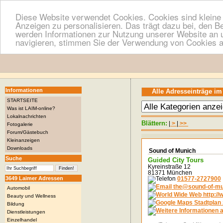
Diese Website verwendet Cookies. Cookies sind kleine T
Anzeigen zu personalisieren. Das trägt dazu bei, den B
werden Informationen zur Nutzung unserer Website an u
navigieren, stimmen Sie der Verwendung von Cookies a
Informationen
Alle Adresseinträge im
STARTSEITE
Was ist LAIM-online?
Lokalnachrichten
Blättern:
|
>
|
>>
Fotogalerie
Forum/Gästebuch
Kleinanzeigen
Downloads
Sound of Munich
Suche
Guided City Tours
Kyreinstraße 12
81371 München
3649 Laimer Adressen
01577-2727900
the@sound-of-mu
Automobil
http:/
Beauty und Wellness
Stadtplan 
Bildung
Dienstleistungen
Einzelhandel