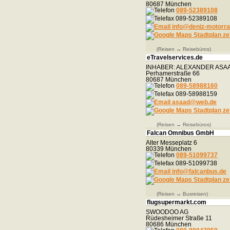
80687 München
089-52389108
089-52389108
info@deniz-motorra
Stadtplan ze
(Reisen → Reisebüros)
eTravelservices.de
INHABER: ALEXANDER ASA
Perhamerstraße 66
80687 München
089-58988160
089-58988159
asaad@web.de
Stadtplan ze
(Reisen → Reisebüros)
Falcan Omnibus GmbH
Alter Messeplatz 6
80339 München
089-51099737
089-51099738
info@falcanbus.de
Stadtplan ze
(Reisen → Busreisen)
flugsupermarkt.com
SWOODOO AG
Rüdesheimer Straße 11
80686 München