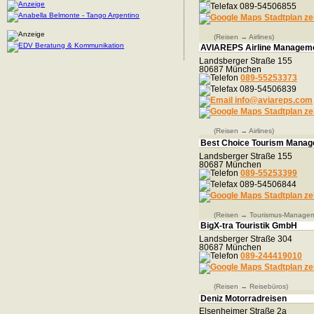
089-54506855
Stadtplan ze
(Reisen → Airlines)
AVIAREPS Airline Managem
Landsberger Straße 155
80687 München
089-55253373
089-54506839
info@aviareps.com
Stadtplan ze
(Reisen → Airlines)
Best Choice Tourism Mana
Landsberger Straße 155
80687 München
089-55253399
089-54506844
Stadtplan ze
(Reisen → Tourismus-Managem
BigX-tra Touristik GmbH
Landsberger Straße 304
80687 München
089-244419010
Stadtplan ze
(Reisen → Reisebüros)
Deniz Motorradreisen
Elsenheimer Straße 2a