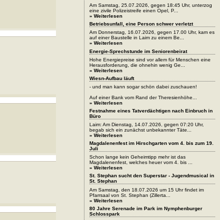
Am Samstag, 25.07.2026, gegen 18:45 Uhr, unterzog
eine zivile Polizeistreife einen Opel, P...
» Weiterlesen
Betriebsunfall, eine Person schwer verletzt
Am Donnerstag, 16.07.2026, gegen 17.00 Uhr, kam es
auf einer Baustelle in Laim zu einem Be...
» Weiterlesen
Energie-Sprechstunde im Seniorenbeirat
Hohe Energiepreise sind vor allem für Menschen eine
Herausforderung, die ohnehin wenig Ge...
» Weiterlesen
Wiesn-Aufbau läuft
- und man kann sogar schön dabei zuschauen!
Auf einer Bank vom Rand der Theresienhöhe...
» Weiterlesen
Festnahme eines Tatverdächtigen nach Einbruch in
Büro
Laim: Am Dienstag, 14.07.2026, gegen 07:20 Uhr,
begab sich ein zunächst unbekannter Täte...
» Weiterlesen
Magdalenenfest im Hirschgarten vom 4. bis zum 19.
Juli
Schon lange kein Geheimtipp mehr ist das
Magdalenenfest, welches heuer vom 4. bis ...
» Weiterlesen
St. Stephan sucht den Superstar - Jugendmusical in
St. Stephan
Am Samstag, den 18.07.2026 um 15 Uhr findet im
Pfarrsaal von St. Stephan (Zillerta...
» Weiterlesen
80 Jahre Serenade im Park im Nymphenburger
Schlosspark