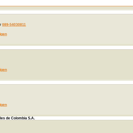
r
089-54030811
igen
igen
igen
les de Colombia S.A.