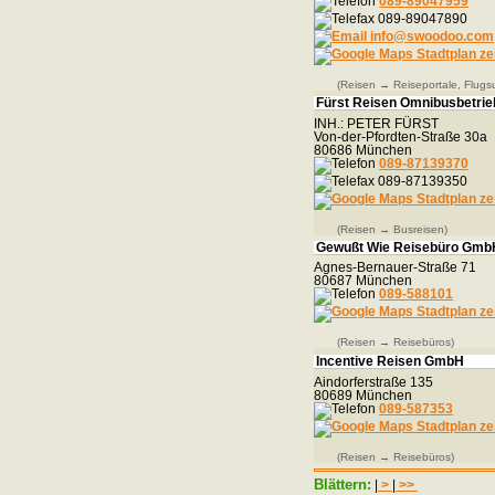
089-89047959
089-89047890
info@swoodoo.com
Stadtplan ze
(Reisen → Reiseportale, Flugs
Fürst Reisen Omnibusbetrie
INH.: PETER FÜRST
Von-der-Pfordten-Straße 30a
80686 München
089-87139370
089-87139350
Stadtplan ze
(Reisen → Busreisen)
Gewußt Wie Reisebüro Gmb
Agnes-Bernauer-Straße 71
80687 München
089-588101
Stadtplan ze
(Reisen → Reisebüros)
Incentive Reisen GmbH
Aindorferstraße 135
80689 München
089-587353
Stadtplan ze
(Reisen → Reisebüros)
Blättern:
|
>
|
>>