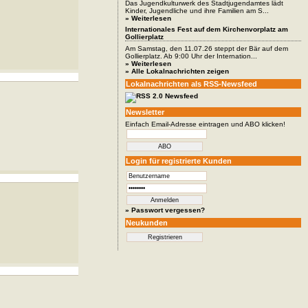
Das Jugendkulturwerk des Stadtjugendamtes lädt
Kinder, Jugendliche und ihre Familien am S...
» Weiterlesen
Internationales Fest auf dem Kirchenvorplatz am
Gollierplatz
Am Samstag, den 11.07.26 steppt der Bär auf dem
Gollierplatz. Ab 9:00 Uhr der Internation...
» Weiterlesen
» Alle Lokalnachrichten zeigen
Lokalnachrichten als RSS-Newsfeed
Newsletter
Einfach Email-Adresse eintragen und ABO klicken!
Login für registrierte Kunden
» Passwort vergessen?
Neukunden