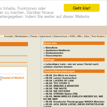
Geht klar!
 Inhalte, Funktionen oder
cher zu machen. Darüber hinaus
itergegeben. Indem Sie weiter auf dieser Website
Kontakt
|
Mediadaten
|
Preise
|
Impressum
|
Datenschutz
|
AGB
|
Hilfe
|
Jobs
|
Text-Version
|
Quick Info
» Notrufliste
» Apotheken-Notdienst
» Geldautomaten
» Glascontainer
Umfrage
» Lebendiges Laim - wie wir unser Viertel noch
schöner machen können
Termine/Veranstaltungen
» 08.08. Ein Blick ins Innere
» 08.08. Laimer Sommerfest
» 08.08. LAYERS OF LAIM
» 08.08. TOY STORY 5
» 08.08. MINIONS & MONSTER
» 08.08. THE INVITE
» 08.08. DIE ODYSSEE
» 08.08. STRONG Nation (TM)
» 08.08. WANN WIRD ES ENDLICH WIEDER SO, WIE
ES NIE WAR
» 08.08. Kroatische Theatergruppe MASKA München
» 09.08. ACH, DIESE LÜCKE, DIESE ENTSETZLICHE
LÜCKE