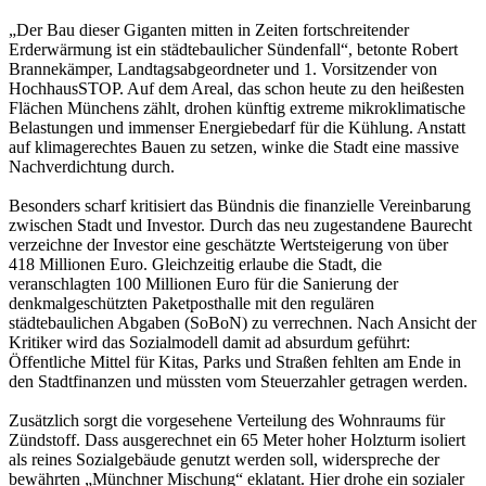
„Der Bau dieser Giganten mitten in Zeiten fortschreitender
Erderwärmung ist ein städtebaulicher Sündenfall“, betonte Robert
Brannekämper, Landtagsabgeordneter und 1. Vorsitzender von
HochhausSTOP. Auf dem Areal, das schon heute zu den heißesten
Flächen Münchens zählt, drohen künftig extreme mikroklimatische
Belastungen und immenser Energiebedarf für die Kühlung. Anstatt
auf klimagerechtes Bauen zu setzen, winke die Stadt eine massive
Nachverdichtung durch.
Besonders scharf kritisiert das Bündnis die finanzielle Vereinbarung
zwischen Stadt und Investor. Durch das neu zugestandene Baurecht
verzeichne der Investor eine geschätzte Wertsteigerung von über
418 Millionen Euro. Gleichzeitig erlaube die Stadt, die
veranschlagten 100 Millionen Euro für die Sanierung der
denkmalgeschützten Paketposthalle mit den regulären
städtebaulichen Abgaben (SoBoN) zu verrechnen. Nach Ansicht der
Kritiker wird das Sozialmodell damit ad absurdum geführt:
Öffentliche Mittel für Kitas, Parks und Straßen fehlten am Ende in
den Stadtfinanzen und müssten vom Steuerzahler getragen werden.
Zusätzlich sorgt die vorgesehene Verteilung des Wohnraums für
Zündstoff. Dass ausgerechnet ein 65 Meter hoher Holzturm isoliert
als reines Sozialgebäude genutzt werden soll, widerspreche der
bewährten „Münchner Mischung“ eklatant. Hier drohe ein sozialer