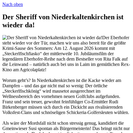
Nach oben
Der Sheriff von Niederkaltenkirchen ist
wieder da!
Der Eberhofer
steht wieder vor der Tür, machen wir uns also bereit für die größte
Krimi-Sause des Sommers: Am 12. August 2026 kommt mit
„Steckerlfischfiasko“ der mittlerweile 10. Jubiläumsfilm der
legendären Eberhofer-Reihe nach dem Bestseller von Rita Falk auf
die Leinwand – natürlich auch bei uns in Laim im gemütlichen Rex-
Kino am Agricolaplatz!
Worum geht’s? In Niederkaltenkirchen ist die Kacke wieder am
Dampfen – und das gar nicht mal so wenig: Der örtliche
„Steckerlfischkönig“ wird mausetot ausgerechnet im
Wellnessbereich des vornehmen neuen Golfclubs aufgefunden.
Franz und sein treuer, gewohnt feinfühliger Co-Ermittler Rudi
Birkenberger müssen sich durch ein Dickicht aus rivalisierenden
Volksfest-Clans und schnöseligen Schickeria-Golfersleuten wühlen.
Als wäre der Mordsfall nicht schon stressig genug, kandidiert die
Gmeinwieser Susi spontan als Bürgermeisterin! Das bringt nicht nur