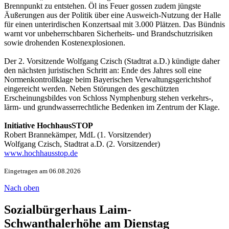
Brennpunkt zu entstehen. Öl ins Feuer gossen zudem jüngste
Äußerungen aus der Politik über eine Ausweich-Nutzung der Halle
für einen unterirdischen Konzertsaal mit 3.000 Plätzen. Das Bündnis
warnt vor unbeherrschbaren Sicherheits- und Brandschutzrisiken
sowie drohenden Kostenexplosionen.
Der 2. Vorsitzende Wolfgang Czisch (Stadtrat a.D.) kündigte daher
den nächsten juristischen Schritt an: Ende des Jahres soll eine
Normenkontrollklage beim Bayerischen Verwaltungsgerichtshof
eingereicht werden. Neben Störungen des geschützten
Erscheinungsbildes von Schloss Nymphenburg stehen verkehrs-,
lärm- und grundwasserrechtliche Bedenken im Zentrum der Klage.
Initiative HochhausSTOP
Robert Brannekämper, MdL (1. Vorsitzender)
Wolfgang Czisch, Stadtrat a.D. (2. Vorsitzender)
www.hochhausstop.de
Eingetragen am 06.08.2026
Nach oben
Sozialbürgerhaus Laim-
Schwanthalerhöhe am Dienstag