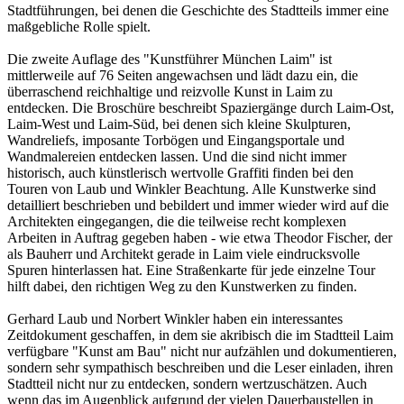
Stadtführungen, bei denen die Geschichte des Stadtteils immer eine
maßgebliche Rolle spielt.
Die zweite Auflage des "Kunstführer München Laim" ist
mittlerweile auf 76 Seiten angewachsen und lädt dazu ein, die
überraschend reichhaltige und reizvolle Kunst in Laim zu
entdecken. Die Broschüre beschreibt Spaziergänge durch Laim-Ost,
Laim-West und Laim-Süd, bei denen sich kleine Skulpturen,
Wandreliefs, imposante Torbögen und Eingangsportale und
Wandmalereien entdecken lassen. Und die sind nicht immer
historisch, auch künstlerisch wertvolle Graffiti finden bei den
Touren von Laub und Winkler Beachtung. Alle Kunstwerke sind
detailliert beschrieben und bebildert und immer wieder wird auf die
Architekten eingegangen, die die teilweise recht komplexen
Arbeiten in Auftrag gegeben haben - wie etwa Theodor Fischer, der
als Bauherr und Architekt gerade in Laim viele eindrucksvolle
Spuren hinterlassen hat. Eine Straßenkarte für jede einzelne Tour
hilft dabei, den richtigen Weg zu den Kunstwerken zu finden.
Gerhard Laub und Norbert Winkler haben ein interessantes
Zeitdokument geschaffen, in dem sie akribisch die im Stadtteil Laim
verfügbare "Kunst am Bau" nicht nur aufzählen und dokumentieren,
sondern sehr sympathisch beschreiben und die Leser einladen, ihren
Stadtteil nicht nur zu entdecken, sondern wertzuschätzen. Auch
wenn das im Augenblick aufgrund der vielen Dauerbaustellen in