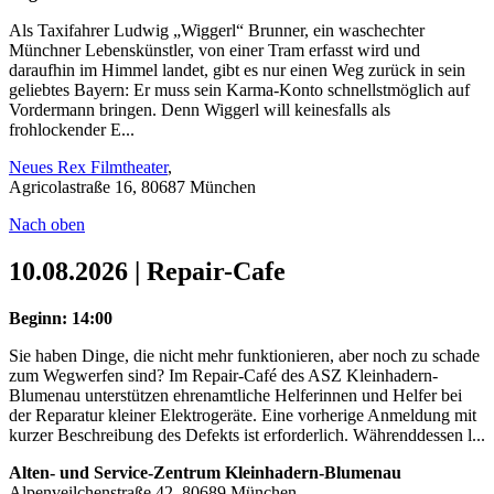
Als Taxifahrer Ludwig „Wiggerl“ Brunner, ein waschechter
Münchner Lebenskünstler, von einer Tram erfasst wird und
daraufhin im Himmel landet, gibt es nur einen Weg zurück in sein
geliebtes Bayern: Er muss sein Karma-Konto schnellstmöglich auf
Vordermann bringen. Denn Wiggerl will keinesfalls als
frohlockender E...
Neues Rex Filmtheater
,
Agricolastraße 16, 80687 München
Nach oben
10.08.2026 | Repair-Cafe
Beginn: 14:00
Sie haben Dinge, die nicht mehr funktionieren, aber noch zu schade
zum Wegwerfen sind? Im Repair-Café des ASZ Kleinhadern-
Blumenau unterstützen ehrenamtliche Helferinnen und Helfer bei
der Reparatur kleiner Elektrogeräte. Eine vorherige Anmeldung mit
kurzer Beschreibung des Defekts ist erforderlich. Währenddessen l...
Alten- und Service-Zentrum Kleinhadern-Blumenau
Alpenveilchenstraße 42, 80689 München