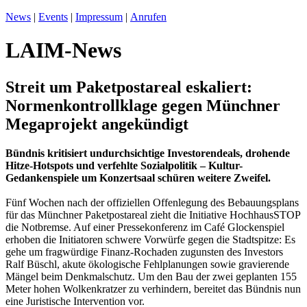
News
|
Events
|
Impressum
|
Anrufen
LAIM-News
Streit um Paketpostareal eskaliert:
Normenkontrollklage gegen Münchner
Megaprojekt angekündigt
Bündnis kritisiert undurchsichtige Investorendeals, drohende
Hitze-Hotspots und verfehlte Sozialpolitik – Kultur-
Gedankenspiele um Konzertsaal schüren weitere Zweifel.
Fünf Wochen nach der offiziellen Offenlegung des Bebauungsplans
für das Münchner Paketpostareal zieht die Initiative HochhausSTOP
die Notbremse. Auf einer Pressekonferenz im Café Glockenspiel
erhoben die Initiatoren schwere Vorwürfe gegen die Stadtspitze: Es
gehe um fragwürdige Finanz-Rochaden zugunsten des Investors
Ralf Büschl, akute ökologische Fehlplanungen sowie gravierende
Mängel beim Denkmalschutz. Um den Bau der zwei geplanten 155
Meter hohen Wolkenkratzer zu verhindern, bereitet das Bündnis nun
eine Juristische Intervention vor.