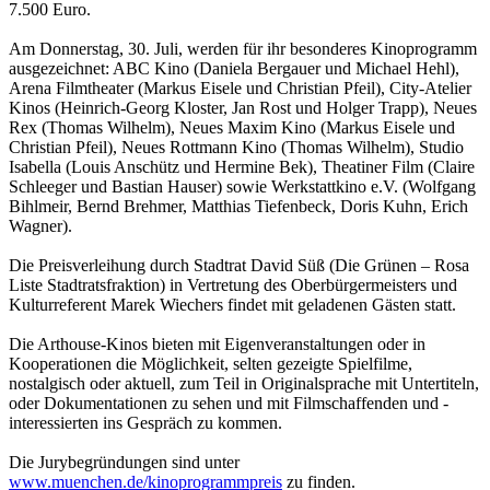
7.500 Euro.
Am Donnerstag, 30. Juli, werden für ihr besonderes Kinoprogramm
ausgezeichnet: ABC Kino (Daniela Bergauer und Michael Hehl),
Arena Filmtheater (Markus Eisele und Christian Pfeil), City-Atelier
Kinos (Heinrich-Georg Kloster, Jan Rost und Holger Trapp), Neues
Rex (Thomas Wilhelm), Neues Maxim Kino (Markus Eisele und
Christian Pfeil), Neues Rottmann Kino (Thomas Wilhelm), Studio
Isabella (Louis Anschütz und Hermine Bek), Theatiner Film (Claire
Schleeger und Bastian Hauser) sowie Werkstattkino e.V. (Wolfgang
Bihlmeir, Bernd Brehmer, Matthias Tiefenbeck, Doris Kuhn, Erich
Wagner).
Die Preisverleihung durch Stadtrat David Süß (Die Grünen – Rosa
Liste Stadtratsfraktion) in Vertretung des Oberbürgermeisters und
Kulturreferent Marek Wiechers findet mit geladenen Gästen statt.
Die Arthouse-Kinos bieten mit Eigenveranstaltungen oder in
Kooperationen die Möglichkeit, selten gezeigte Spielfilme,
nostalgisch oder aktuell, zum Teil in Originalsprache mit Untertiteln,
oder Dokumentationen zu sehen und mit Filmschaffenden und -
interessierten ins Gespräch zu kommen.
Die Jurybegründungen sind unter
www.muenchen.de/kinoprogrammpreis
zu finden.