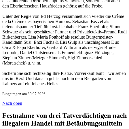
das amtierende Dorfoberhaupt ins Schwitzen, sondern stellt auch
den Eberhoferschen Hausfrieden gehörig auf die Probe.
Unter der Regie von Ed Herzog versammelt sich wieder die Crème
de la Crème des bayerischen Humors: Sebastian Bezzel als
tiefenentspannter Tiefkühlkost-Liebhaber Franz Eberhofer, Simon
Schwarz als sein geschätzter Partner und Privatdetektiv-Freund Rudi
Birkenberger, Lisa Maria Potthoff als resolute Bürgermeister-
Kandidatin Susi, Enzi Fuchs & Eisi Gulp als unschlagbares Duo
Oma & Papa Eberhofer, Gerhard Wittmann als nerviger Bruder
Leopold, Daniel Christensen als Frauenheld Ignaz Flötzinger,
Stephan Zinner (Metzger Simmerl), Sigi Zimmerschied
(Moratschek) u. v. m.
Sichern Sie sich rechtzeitig Ihre Plätze. Vorverkauf läuft – wir sehen
uns im Rex! Und danach geht's noch in dem Biergarten vom
Laimers auf ein frisches Helles!
Eingetragen am 30.07.2026
Nach oben
Festnahme von drei Tatverdächtigen nach
illegalem Handel mit Betäubungsmitteln