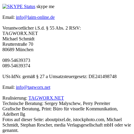
skype me
Email:
info@laim-online.de
Verantwortlicher i.S.d. § 55 Abs. 2 RStV:
TAGWORX.NET
Michael Schmidt
Reutterstraße 70
80689 München
089-54639373
089-54639374
USt-IdNr. gemäß § 27 a Umsatzsteuergesetz: DE241498748
Email:
info@tagworx.net
Realisierung:
TAGWORX.NET
Technische Beratung: Sergey Malyschew, Perry Perreiter
Grafische Beratung, Print: Büro für visuelle Kommunikation,
Adelbert Ilg
Fotos auf dieser Seite: aboutpixel.de, istockphoto.com, Michael
Schmidt, Stephan Rescher, media Verlagsgesellschaft mbH oder wie
genannt.