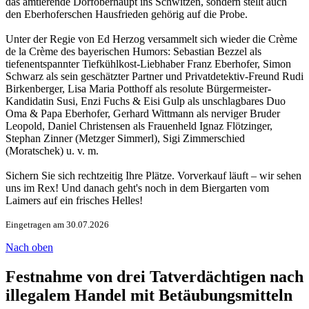
das amtierende Dorfoberhaupt ins Schwitzen, sondern stellt auch
den Eberhoferschen Hausfrieden gehörig auf die Probe.
Unter der Regie von Ed Herzog versammelt sich wieder die Crème
de la Crème des bayerischen Humors: Sebastian Bezzel als
tiefenentspannter Tiefkühlkost-Liebhaber Franz Eberhofer, Simon
Schwarz als sein geschätzter Partner und Privatdetektiv-Freund Rudi
Birkenberger, Lisa Maria Potthoff als resolute Bürgermeister-
Kandidatin Susi, Enzi Fuchs & Eisi Gulp als unschlagbares Duo
Oma & Papa Eberhofer, Gerhard Wittmann als nerviger Bruder
Leopold, Daniel Christensen als Frauenheld Ignaz Flötzinger,
Stephan Zinner (Metzger Simmerl), Sigi Zimmerschied
(Moratschek) u. v. m.
Sichern Sie sich rechtzeitig Ihre Plätze. Vorverkauf läuft – wir sehen
uns im Rex! Und danach geht's noch in dem Biergarten vom
Laimers auf ein frisches Helles!
Eingetragen am 30.07.2026
Nach oben
Festnahme von drei Tatverdächtigen nach
illegalem Handel mit Betäubungsmitteln