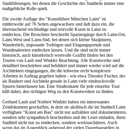
Stadtführungen, bei denen die Geschichte des Stadtteils immer eine
maßgebliche Rolle spielt.
Die zweite Auflage des "Kunstführer München Laim" ist
mittlerweile auf 76 Seiten angewachsen und lädt dazu ein, die
überraschend reichhaltige und reizvolle Kunst in Laim zu
entdecken. Die Broschüre beschreibt Spaziergänge durch Laim-Ost,
Laim-West und Laim-Süd, bei denen sich kleine Skulpturen,
Wandreliefs, imposante Torbögen und Eingangsportale und
Wandmalereien entdecken lassen. Und die sind nicht immer
historisch, auch künstlerisch wertvolle Graffiti finden bei den
Touren von Laub und Winkler Beachtung. Alle Kunstwerke sind
detailliert beschrieben und bebildert und immer wieder wird auf die
Architekten eingegangen, die die teilweise recht komplexen
Arbeiten in Auftrag gegeben haben - wie etwa Theodor Fischer, der
als Bauherr und Architekt gerade in Laim viele eindrucksvolle
Spuren hinterlassen hat. Eine Straßenkarte für jede einzelne Tour
hilft dabei, den richtigen Weg zu den Kunstwerken zu finden.
Gerhard Laub und Norbert Winkler haben ein interessantes
Zeitdokument geschaffen, in dem sie akribisch die im Stadtteil Laim
verfügbare "Kunst am Bau" nicht nur aufzählen und dokumentieren,
sondern sehr sympathisch beschreiben und die Leser einladen, ihren
Stadtteil nicht nur zu entdecken, sondern wertzuschätzen. Auch
wenn das im Augenblick aufgrund der vielen Dauerbaustellen in