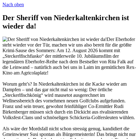
Nach oben
Der Sheriff von Niederkaltenkirchen ist
wieder da!
Der Eberhofer
steht wieder vor der Tür, machen wir uns also bereit für die größte
Krimi-Sause des Sommers: Am 12. August 2026 kommt mit
„Steckerlfischfiasko“ der mittlerweile 10. Jubiläumsfilm der
legendären Eberhofer-Reihe nach dem Bestseller von Rita Falk auf
die Leinwand – natürlich auch bei uns in Laim im gemütlichen Rex-
Kino am Agricolaplatz!
Worum geht’s? In Niederkaltenkirchen ist die Kacke wieder am
Dampfen – und das gar nicht mal so wenig: Der örtliche
„Steckerlfischkönig“ wird mausetot ausgerechnet im
Wellnessbereich des vornehmen neuen Golfclubs aufgefunden.
Franz und sein treuer, gewohnt feinfühliger Co-Ermittler Rudi
Birkenberger müssen sich durch ein Dickicht aus rivalisierenden
Volksfest-Clans und schnöseligen Schickeria-Golfersleuten wühlen.
Als wäre der Mordsfall nicht schon stressig genug, kandidiert die
Gmeinwieser Susi spontan als Bürgermeisterin! Das bringt nicht nur