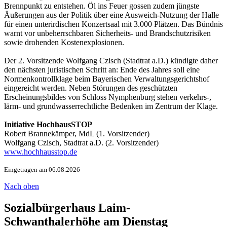
Brennpunkt zu entstehen. Öl ins Feuer gossen zudem jüngste
Äußerungen aus der Politik über eine Ausweich-Nutzung der Halle
für einen unterirdischen Konzertsaal mit 3.000 Plätzen. Das Bündnis
warnt vor unbeherrschbaren Sicherheits- und Brandschutzrisiken
sowie drohenden Kostenexplosionen.
Der 2. Vorsitzende Wolfgang Czisch (Stadtrat a.D.) kündigte daher
den nächsten juristischen Schritt an: Ende des Jahres soll eine
Normenkontrollklage beim Bayerischen Verwaltungsgerichtshof
eingereicht werden. Neben Störungen des geschützten
Erscheinungsbildes von Schloss Nymphenburg stehen verkehrs-,
lärm- und grundwasserrechtliche Bedenken im Zentrum der Klage.
Initiative HochhausSTOP
Robert Brannekämper, MdL (1. Vorsitzender)
Wolfgang Czisch, Stadtrat a.D. (2. Vorsitzender)
www.hochhausstop.de
Eingetragen am 06.08.2026
Nach oben
Sozialbürgerhaus Laim-
Schwanthalerhöhe am Dienstag