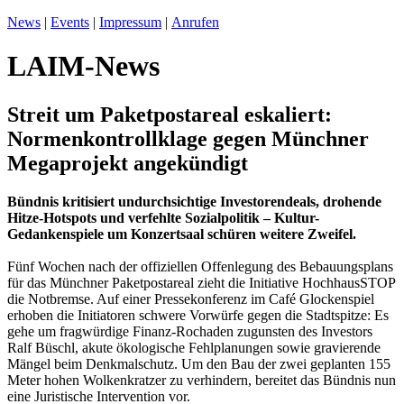
News
|
Events
|
Impressum
|
Anrufen
LAIM-News
Streit um Paketpostareal eskaliert:
Normenkontrollklage gegen Münchner
Megaprojekt angekündigt
Bündnis kritisiert undurchsichtige Investorendeals, drohende
Hitze-Hotspots und verfehlte Sozialpolitik – Kultur-
Gedankenspiele um Konzertsaal schüren weitere Zweifel.
Fünf Wochen nach der offiziellen Offenlegung des Bebauungsplans
für das Münchner Paketpostareal zieht die Initiative HochhausSTOP
die Notbremse. Auf einer Pressekonferenz im Café Glockenspiel
erhoben die Initiatoren schwere Vorwürfe gegen die Stadtspitze: Es
gehe um fragwürdige Finanz-Rochaden zugunsten des Investors
Ralf Büschl, akute ökologische Fehlplanungen sowie gravierende
Mängel beim Denkmalschutz. Um den Bau der zwei geplanten 155
Meter hohen Wolkenkratzer zu verhindern, bereitet das Bündnis nun
eine Juristische Intervention vor.