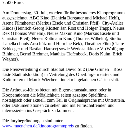
7.500 Euro.
Am Donnerstag, 30. Juli, werden für ihr besonderes Kinoprogramm
ausgezeichnet: ABC Kino (Daniela Bergauer und Michael Hehl),
Arena Filmtheater (Markus Eisele und Christian Pfeil), City-Atelier
Kinos (Heinrich-Georg Kloster, Jan Rost und Holger Trapp), Neues
Rex (Thomas Wilhelm), Neues Maxim Kino (Markus Eisele und
Christian Pfeil), Neues Rottmann Kino (Thomas Wilhelm), Studio
Isabella (Louis Anschütz und Hermine Bek), Theatiner Film (Claire
Schleeger und Bastian Hauser) sowie Werkstattkino e.V. (Wolfgang
Bihlmeir, Bernd Brehmer, Matthias Tiefenbeck, Doris Kuhn, Erich
Wagner).
Die Preisverleihung durch Stadtrat David Süß (Die Grünen – Rosa
Liste Stadtratsfraktion) in Vertretung des Oberbürgermeisters und
Kulturreferent Marek Wiechers findet mit geladenen Gästen statt.
Die Arthouse-Kinos bieten mit Eigenveranstaltungen oder in
Kooperationen die Möglichkeit, selten gezeigte Spielfilme,
nostalgisch oder aktuell, zum Teil in Originalsprache mit Untertiteln,
oder Dokumentationen zu sehen und mit Filmschaffenden und -
interessierten ins Gespräch zu kommen.
Die Jurybegründungen sind unter
www.muenchen.de/kinoprogrammpreis
zu finden.