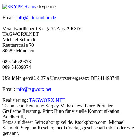
skype me
Email:
info@laim-online.de
Verantwortlicher i.S.d. § 55 Abs. 2 RStV:
TAGWORX.NET
Michael Schmidt
Reutterstraße 70
80689 München
089-54639373
089-54639374
USt-IdNr. gemäß § 27 a Umsatzsteuergesetz: DE241498748
Email:
info@tagworx.net
Realisierung:
TAGWORX.NET
Technische Beratung: Sergey Malyschew, Perry Perreiter
Grafische Beratung, Print: Büro für visuelle Kommunikation,
Adelbert Ilg
Fotos auf dieser Seite: aboutpixel.de, istockphoto.com, Michael
Schmidt, Stephan Rescher, media Verlagsgesellschaft mbH oder wie
genannt.