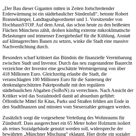
„Der Bau dieser Giganten mitten in Zeiten fortschreitender
Erderwärmung ist ein städtebaulicher Sündenfall“, betonte Robert
Brannekämper, Landtagsabgeordneter und 1. Vorsitzender von
HochhausSTOP. Auf dem Areal, das schon heute zu den heißesten
Flächen Münchens zählt, drohen künftig extreme mikroklimatische
Belastungen und immenser Energiebedarf für die Kühlung. Anstatt
auf klimagerechtes Bauen zu setzen, winke die Stadt eine massive
Nachverdichtung durch.
Besonders scharf kritisiert das Bündnis die finanzielle Vereinbarung
zwischen Stadt und Investor. Durch das neu zugestandene Baurecht
verzeichne der Investor eine geschätzte Wertsteigerung von über
418 Millionen Euro. Gleichzeitig erlaube die Stadt, die
veranschlagten 100 Millionen Euro für die Sanierung der
denkmalgeschützten Paketposthalle mit den regulären
städtebaulichen Abgaben (SoBoN) zu verrechnen. Nach Ansicht der
Kritiker wird das Sozialmodell damit ad absurdum geführt:
Öffentliche Mittel für Kitas, Parks und Straßen fehlten am Ende in
den Stadtfinanzen und müssten vom Steuerzahler getragen werden.
Zusätzlich sorgt die vorgesehene Verteilung des Wohnraums für
Zündstoff. Dass ausgerechnet ein 65 Meter hoher Holzturm isoliert
als reines Sozialgebäude genutzt werden soll, widerspreche der
bewährten „Münchner Mischung“ eklatant. Hier drohe ein sozialer