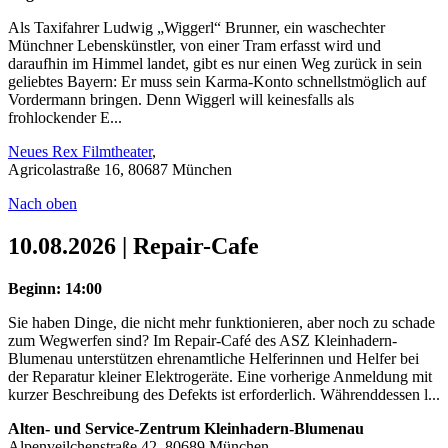
Als Taxifahrer Ludwig „Wiggerl“ Brunner, ein waschechter
Münchner Lebenskünstler, von einer Tram erfasst wird und
daraufhin im Himmel landet, gibt es nur einen Weg zurück in sein
geliebtes Bayern: Er muss sein Karma-Konto schnellstmöglich auf
Vordermann bringen. Denn Wiggerl will keinesfalls als
frohlockender E...
Neues Rex Filmtheater
,
Agricolastraße 16, 80687 München
Nach oben
10.08.2026 | Repair-Cafe
Beginn: 14:00
Sie haben Dinge, die nicht mehr funktionieren, aber noch zu schade
zum Wegwerfen sind? Im Repair-Café des ASZ Kleinhadern-
Blumenau unterstützen ehrenamtliche Helferinnen und Helfer bei
der Reparatur kleiner Elektrogeräte. Eine vorherige Anmeldung mit
kurzer Beschreibung des Defekts ist erforderlich. Währenddessen l...
Alten- und Service-Zentrum Kleinhadern-Blumenau
Alpenveilchenstraße 42, 80689 München