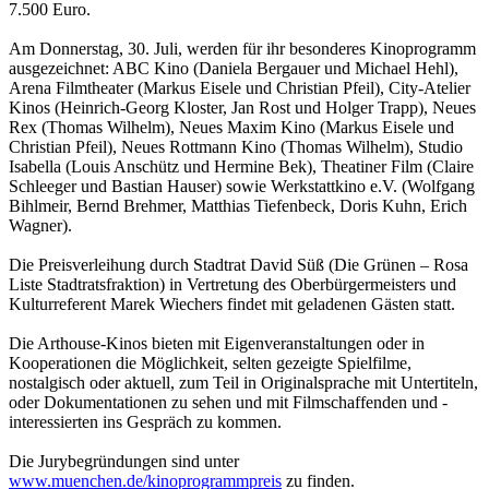
7.500 Euro.
Am Donnerstag, 30. Juli, werden für ihr besonderes Kinoprogramm
ausgezeichnet: ABC Kino (Daniela Bergauer und Michael Hehl),
Arena Filmtheater (Markus Eisele und Christian Pfeil), City-Atelier
Kinos (Heinrich-Georg Kloster, Jan Rost und Holger Trapp), Neues
Rex (Thomas Wilhelm), Neues Maxim Kino (Markus Eisele und
Christian Pfeil), Neues Rottmann Kino (Thomas Wilhelm), Studio
Isabella (Louis Anschütz und Hermine Bek), Theatiner Film (Claire
Schleeger und Bastian Hauser) sowie Werkstattkino e.V. (Wolfgang
Bihlmeir, Bernd Brehmer, Matthias Tiefenbeck, Doris Kuhn, Erich
Wagner).
Die Preisverleihung durch Stadtrat David Süß (Die Grünen – Rosa
Liste Stadtratsfraktion) in Vertretung des Oberbürgermeisters und
Kulturreferent Marek Wiechers findet mit geladenen Gästen statt.
Die Arthouse-Kinos bieten mit Eigenveranstaltungen oder in
Kooperationen die Möglichkeit, selten gezeigte Spielfilme,
nostalgisch oder aktuell, zum Teil in Originalsprache mit Untertiteln,
oder Dokumentationen zu sehen und mit Filmschaffenden und -
interessierten ins Gespräch zu kommen.
Die Jurybegründungen sind unter
www.muenchen.de/kinoprogrammpreis
zu finden.