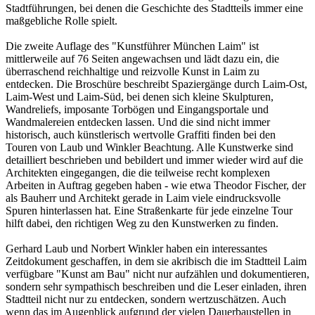
Stadtführungen, bei denen die Geschichte des Stadtteils immer eine
maßgebliche Rolle spielt.
Die zweite Auflage des "Kunstführer München Laim" ist
mittlerweile auf 76 Seiten angewachsen und lädt dazu ein, die
überraschend reichhaltige und reizvolle Kunst in Laim zu
entdecken. Die Broschüre beschreibt Spaziergänge durch Laim-Ost,
Laim-West und Laim-Süd, bei denen sich kleine Skulpturen,
Wandreliefs, imposante Torbögen und Eingangsportale und
Wandmalereien entdecken lassen. Und die sind nicht immer
historisch, auch künstlerisch wertvolle Graffiti finden bei den
Touren von Laub und Winkler Beachtung. Alle Kunstwerke sind
detailliert beschrieben und bebildert und immer wieder wird auf die
Architekten eingegangen, die die teilweise recht komplexen
Arbeiten in Auftrag gegeben haben - wie etwa Theodor Fischer, der
als Bauherr und Architekt gerade in Laim viele eindrucksvolle
Spuren hinterlassen hat. Eine Straßenkarte für jede einzelne Tour
hilft dabei, den richtigen Weg zu den Kunstwerken zu finden.
Gerhard Laub und Norbert Winkler haben ein interessantes
Zeitdokument geschaffen, in dem sie akribisch die im Stadtteil Laim
verfügbare "Kunst am Bau" nicht nur aufzählen und dokumentieren,
sondern sehr sympathisch beschreiben und die Leser einladen, ihren
Stadtteil nicht nur zu entdecken, sondern wertzuschätzen. Auch
wenn das im Augenblick aufgrund der vielen Dauerbaustellen in