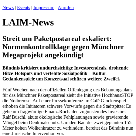
News
|
Events
|
Impressum
|
Anrufen
LAIM-News
Streit um Paketpostareal eskaliert:
Normenkontrollklage gegen Münchner
Megaprojekt angekündigt
Bündnis kritisiert undurchsichtige Investorendeals, drohende
Hitze-Hotspots und verfehlte Sozialpolitik – Kultur-
Gedankenspiele um Konzertsaal schüren weitere Zweifel.
Fünf Wochen nach der offiziellen Offenlegung des Bebauungsplans
für das Münchner Paketpostareal zieht die Initiative HochhausSTOP
die Notbremse. Auf einer Pressekonferenz im Café Glockenspiel
erhoben die Initiatoren schwere Vorwürfe gegen die Stadtspitze: Es
gehe um fragwürdige Finanz-Rochaden zugunsten des Investors
Ralf Büschl, akute ökologische Fehlplanungen sowie gravierende
Mängel beim Denkmalschutz. Um den Bau der zwei geplanten 155
Meter hohen Wolkenkratzer zu verhindern, bereitet das Bündnis nun
eine Juristische Intervention vor.