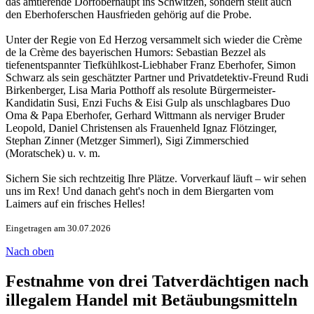
das amtierende Dorfoberhaupt ins Schwitzen, sondern stellt auch
den Eberhoferschen Hausfrieden gehörig auf die Probe.
Unter der Regie von Ed Herzog versammelt sich wieder die Crème
de la Crème des bayerischen Humors: Sebastian Bezzel als
tiefenentspannter Tiefkühlkost-Liebhaber Franz Eberhofer, Simon
Schwarz als sein geschätzter Partner und Privatdetektiv-Freund Rudi
Birkenberger, Lisa Maria Potthoff als resolute Bürgermeister-
Kandidatin Susi, Enzi Fuchs & Eisi Gulp als unschlagbares Duo
Oma & Papa Eberhofer, Gerhard Wittmann als nerviger Bruder
Leopold, Daniel Christensen als Frauenheld Ignaz Flötzinger,
Stephan Zinner (Metzger Simmerl), Sigi Zimmerschied
(Moratschek) u. v. m.
Sichern Sie sich rechtzeitig Ihre Plätze. Vorverkauf läuft – wir sehen
uns im Rex! Und danach geht's noch in dem Biergarten vom
Laimers auf ein frisches Helles!
Eingetragen am 30.07.2026
Nach oben
Festnahme von drei Tatverdächtigen nach
illegalem Handel mit Betäubungsmitteln