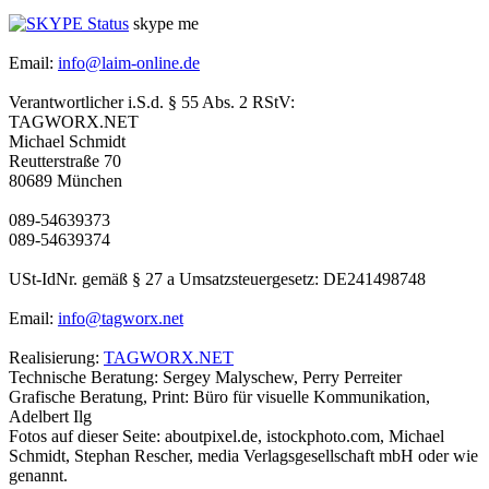
skype me
Email:
info@laim-online.de
Verantwortlicher i.S.d. § 55 Abs. 2 RStV:
TAGWORX.NET
Michael Schmidt
Reutterstraße 70
80689 München
089-54639373
089-54639374
USt-IdNr. gemäß § 27 a Umsatzsteuergesetz: DE241498748
Email:
info@tagworx.net
Realisierung:
TAGWORX.NET
Technische Beratung: Sergey Malyschew, Perry Perreiter
Grafische Beratung, Print: Büro für visuelle Kommunikation,
Adelbert Ilg
Fotos auf dieser Seite: aboutpixel.de, istockphoto.com, Michael
Schmidt, Stephan Rescher, media Verlagsgesellschaft mbH oder wie
genannt.