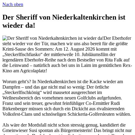
Nach oben
Der Sheriff von Niederkaltenkirchen ist
wieder da!
Der Eberhofer
steht wieder vor der Tür, machen wir uns also bereit für die größte
Krimi-Sause des Sommers: Am 12. August 2026 kommt mit
„Steckerlfischfiasko“ der mittlerweile 10. Jubiläumsfilm der
legendären Eberhofer-Reihe nach dem Bestseller von Rita Falk auf
die Leinwand – natürlich auch bei uns in Laim im gemütlichen Rex-
Kino am Agricolaplatz!
Worum geht’s? In Niederkaltenkirchen ist die Kacke wieder am
Dampfen – und das gar nicht mal so wenig: Der örtliche
„Steckerlfischkönig“ wird mausetot ausgerechnet im
Wellnessbereich des vornehmen neuen Golfclubs aufgefunden.
Franz und sein treuer, gewohnt feinfühliger Co-Ermittler Rudi
Birkenberger müssen sich durch ein Dickicht aus rivalisierenden
Volksfest-Clans und schnöseligen Schickeria-Golfersleuten wühlen.
Als wäre der Mordsfall nicht schon stressig genug, kandidiert die
Gmeinwieser Susi spontan als Bürgermeisterin! Das bringt nicht nur