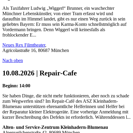
Als Taxifahrer Ludwig „Wiggerl“ Brunner, ein waschechter
Münchner Lebenskünstler, von einer Tram erfasst wird und
daraufhin im Himmel landet, gibt es nur einen Weg zurück in sein
geliebtes Bayern: Er muss sein Karma-Konto schnellstmöglich auf
Vordermann bringen. Denn Wiggerl will keinesfalls als
frohlockender E...
Neues Rex Filmtheater
,
Agricolastraße 16, 80687 München
Nach oben
10.08.2026 | Repair-Cafe
Beginn: 14:00
Sie haben Dinge, die nicht mehr funktionieren, aber noch zu schade
zum Wegwerfen sind? Im Repair-Café des ASZ Kleinhadern-
Blumenau unterstützen ehrenamtliche Helferinnen und Helfer bei
der Reparatur kleiner Elektrogeräte. Eine vorherige Anmeldung mit
kurzer Beschreibung des Defekts ist erforderlich. Währenddessen l...
Alten- und Service-Zentrum Kleinhadern-Blumenau
Alpenveilchenstraße 42, 80689 München