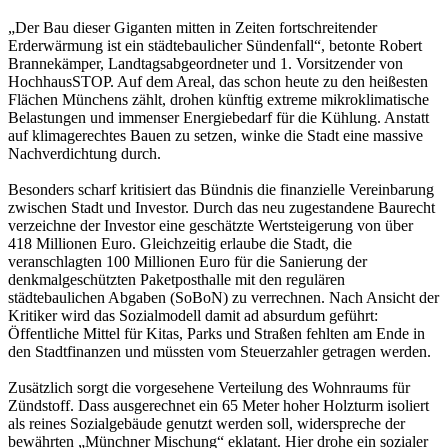
„Der Bau dieser Giganten mitten in Zeiten fortschreitender
Erderwärmung ist ein städtebaulicher Sündenfall“, betonte Robert
Brannekämper, Landtagsabgeordneter und 1. Vorsitzender von
HochhausSTOP. Auf dem Areal, das schon heute zu den heißesten
Flächen Münchens zählt, drohen künftig extreme mikroklimatische
Belastungen und immenser Energiebedarf für die Kühlung. Anstatt
auf klimagerechtes Bauen zu setzen, winke die Stadt eine massive
Nachverdichtung durch.
Besonders scharf kritisiert das Bündnis die finanzielle Vereinbarung
zwischen Stadt und Investor. Durch das neu zugestandene Baurecht
verzeichne der Investor eine geschätzte Wertsteigerung von über
418 Millionen Euro. Gleichzeitig erlaube die Stadt, die
veranschlagten 100 Millionen Euro für die Sanierung der
denkmalgeschützten Paketposthalle mit den regulären
städtebaulichen Abgaben (SoBoN) zu verrechnen. Nach Ansicht der
Kritiker wird das Sozialmodell damit ad absurdum geführt:
Öffentliche Mittel für Kitas, Parks und Straßen fehlten am Ende in
den Stadtfinanzen und müssten vom Steuerzahler getragen werden.
Zusätzlich sorgt die vorgesehene Verteilung des Wohnraums für
Zündstoff. Dass ausgerechnet ein 65 Meter hoher Holzturm isoliert
als reines Sozialgebäude genutzt werden soll, widerspreche der
bewährten „Münchner Mischung“ eklatant. Hier drohe ein sozialer