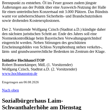
Brennpunkt zu entstehen. Öl ins Feuer gossen zudem jüngste
Äußerungen aus der Politik über eine Ausweich-Nutzung der Halle
für einen unterirdischen Konzertsaal mit 3.000 Plätzen. Das Bündnis
warnt vor unbeherrschbaren Sicherheits- und Brandschutzrisiken
sowie drohenden Kostenexplosionen.
Der 2. Vorsitzende Wolfgang Czisch (Stadtrat a.D.) kündigte daher
den nächsten juristischen Schritt an: Ende des Jahres soll eine
Normenkontrollklage beim Bayerischen Verwaltungsgerichtshof
eingereicht werden. Neben Störungen des geschützten
Erscheinungsbildes von Schloss Nymphenburg stehen verkehrs-,
lärm- und grundwasserrechtliche Bedenken im Zentrum der Klage.
Initiative HochhausSTOP
Robert Brannekämper, MdL (1. Vorsitzender)
Wolfgang Czisch, Stadtrat a.D. (2. Vorsitzender)
www.hochhausstop.de
Eingetragen am 06.08.2026
Nach oben
Sozialbürgerhaus Laim-
Schwanthalerhöhe am Dienstag