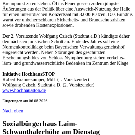
Brennpunkt zu entstehen. Öl ins Feuer gossen zudem jüngste
Äußerungen aus der Politik über eine Ausweich-Nutzung der Halle
für einen unterirdischen Konzertsaal mit 3.000 Plätzen. Das Bündnis
warnt vor unbeherrschbaren Sicherheits- und Brandschutzrisiken
sowie drohenden Kostenexplosionen.
Der 2. Vorsitzende Wolfgang Czisch (Stadtrat a.D.) kündigte daher
den nächsten juristischen Schritt an: Ende des Jahres soll eine
Normenkontrollklage beim Bayerischen Verwaltungsgerichtshof
eingereicht werden. Neben Störungen des geschützten
Erscheinungsbildes von Schloss Nymphenburg stehen verkehrs-,
lärm- und grundwasserrechtliche Bedenken im Zentrum der Klage.
Initiative HochhausSTOP
Robert Brannekämper, MdL (1. Vorsitzender)
Wolfgang Czisch, Stadtrat a.D. (2. Vorsitzender)
www.hochhausstop.de
Eingetragen am 06.08.2026
Nach oben
Sozialbürgerhaus Laim-
Schwanthalerhöhe am Dienstag