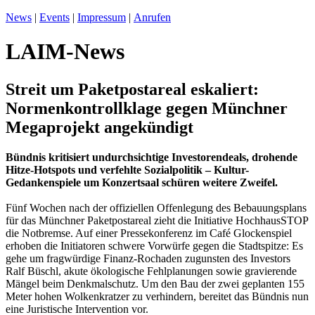
News
|
Events
|
Impressum
|
Anrufen
LAIM-News
Streit um Paketpostareal eskaliert:
Normenkontrollklage gegen Münchner
Megaprojekt angekündigt
Bündnis kritisiert undurchsichtige Investorendeals, drohende
Hitze-Hotspots und verfehlte Sozialpolitik – Kultur-
Gedankenspiele um Konzertsaal schüren weitere Zweifel.
Fünf Wochen nach der offiziellen Offenlegung des Bebauungsplans
für das Münchner Paketpostareal zieht die Initiative HochhausSTOP
die Notbremse. Auf einer Pressekonferenz im Café Glockenspiel
erhoben die Initiatoren schwere Vorwürfe gegen die Stadtspitze: Es
gehe um fragwürdige Finanz-Rochaden zugunsten des Investors
Ralf Büschl, akute ökologische Fehlplanungen sowie gravierende
Mängel beim Denkmalschutz. Um den Bau der zwei geplanten 155
Meter hohen Wolkenkratzer zu verhindern, bereitet das Bündnis nun
eine Juristische Intervention vor.