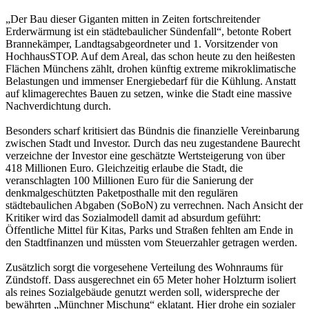
„Der Bau dieser Giganten mitten in Zeiten fortschreitender
Erderwärmung ist ein städtebaulicher Sündenfall“, betonte Robert
Brannekämper, Landtagsabgeordneter und 1. Vorsitzender von
HochhausSTOP. Auf dem Areal, das schon heute zu den heißesten
Flächen Münchens zählt, drohen künftig extreme mikroklimatische
Belastungen und immenser Energiebedarf für die Kühlung. Anstatt
auf klimagerechtes Bauen zu setzen, winke die Stadt eine massive
Nachverdichtung durch.
Besonders scharf kritisiert das Bündnis die finanzielle Vereinbarung
zwischen Stadt und Investor. Durch das neu zugestandene Baurecht
verzeichne der Investor eine geschätzte Wertsteigerung von über
418 Millionen Euro. Gleichzeitig erlaube die Stadt, die
veranschlagten 100 Millionen Euro für die Sanierung der
denkmalgeschützten Paketposthalle mit den regulären
städtebaulichen Abgaben (SoBoN) zu verrechnen. Nach Ansicht der
Kritiker wird das Sozialmodell damit ad absurdum geführt:
Öffentliche Mittel für Kitas, Parks und Straßen fehlten am Ende in
den Stadtfinanzen und müssten vom Steuerzahler getragen werden.
Zusätzlich sorgt die vorgesehene Verteilung des Wohnraums für
Zündstoff. Dass ausgerechnet ein 65 Meter hoher Holzturm isoliert
als reines Sozialgebäude genutzt werden soll, widerspreche der
bewährten „Münchner Mischung“ eklatant. Hier drohe ein sozialer