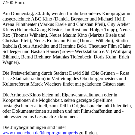
7.500 Euro.
Am Donnerstag, 30. Juli, werden für ihr besonderes Kinoprogramm
ausgezeichnet: ABC Kino (Daniela Bergauer und Michael Hehl),
Arena Filmtheater (Markus Eisele und Christian Pfeil), City-Atelier
Kinos (Heinrich-Georg Kloster, Jan Rost und Holger Trapp), Neues
Rex (Thomas Wilhelm), Neues Maxim Kino (Markus Eisele und
Christian Pfeil), Neues Rottmann Kino (Thomas Wilhelm), Studio
Isabella (Louis Anschütz und Hermine Bek), Theatiner Film (Claire
Schleeger und Bastian Hauser) sowie Werkstattkino e.V. (Wolfgang
Bihlmeir, Bernd Brehmer, Matthias Tiefenbeck, Doris Kuhn, Erich
Wagner).
Die Preisverleihung durch Stadtrat David Süß (Die Grünen – Rosa
Liste Stadtratsfraktion) in Vertretung des Oberbürgermeisters und
Kulturreferent Marek Wiechers findet mit geladenen Gästen statt.
Die Arthouse-Kinos bieten mit Eigenveranstaltungen oder in
Kooperationen die Möglichkeit, selten gezeigte Spielfilme,
nostalgisch oder aktuell, zum Teil in Originalsprache mit Untertiteln,
oder Dokumentationen zu sehen und mit Filmschaffenden und -
interessierten ins Gespräch zu kommen.
Die Jurybegründungen sind unter
www.muenchen.de/kinoprogrammpreis
zu finden.