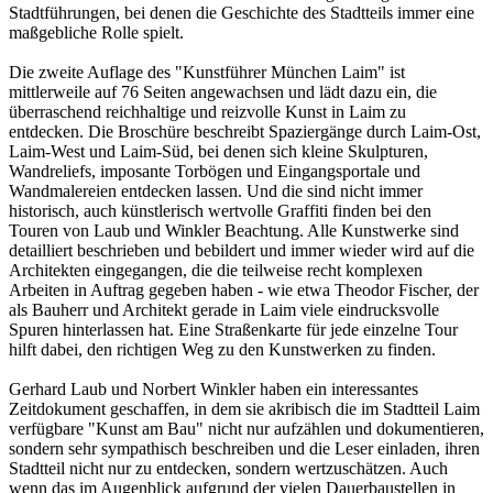
Stadtführungen, bei denen die Geschichte des Stadtteils immer eine
maßgebliche Rolle spielt.
Die zweite Auflage des "Kunstführer München Laim" ist
mittlerweile auf 76 Seiten angewachsen und lädt dazu ein, die
überraschend reichhaltige und reizvolle Kunst in Laim zu
entdecken. Die Broschüre beschreibt Spaziergänge durch Laim-Ost,
Laim-West und Laim-Süd, bei denen sich kleine Skulpturen,
Wandreliefs, imposante Torbögen und Eingangsportale und
Wandmalereien entdecken lassen. Und die sind nicht immer
historisch, auch künstlerisch wertvolle Graffiti finden bei den
Touren von Laub und Winkler Beachtung. Alle Kunstwerke sind
detailliert beschrieben und bebildert und immer wieder wird auf die
Architekten eingegangen, die die teilweise recht komplexen
Arbeiten in Auftrag gegeben haben - wie etwa Theodor Fischer, der
als Bauherr und Architekt gerade in Laim viele eindrucksvolle
Spuren hinterlassen hat. Eine Straßenkarte für jede einzelne Tour
hilft dabei, den richtigen Weg zu den Kunstwerken zu finden.
Gerhard Laub und Norbert Winkler haben ein interessantes
Zeitdokument geschaffen, in dem sie akribisch die im Stadtteil Laim
verfügbare "Kunst am Bau" nicht nur aufzählen und dokumentieren,
sondern sehr sympathisch beschreiben und die Leser einladen, ihren
Stadtteil nicht nur zu entdecken, sondern wertzuschätzen. Auch
wenn das im Augenblick aufgrund der vielen Dauerbaustellen in