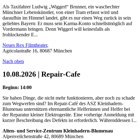
Als Taxifahrer Ludwig „Wiggerl“ Brunner, ein waschechter
Münchner Lebenskünstler, von einer Tram erfasst wird und
daraufhin im Himmel landet, gibt es nur einen Weg zurück in sein
geliebtes Bayern: Er muss sein Karma-Konto schnellstmöglich auf
Vordermann bringen. Denn Wiggerl will keinesfalls als
frohlockender E...
Neues Rex Filmtheater
,
Agricolastraße 16, 80687 München
Nach oben
10.08.2026 | Repair-Cafe
Beginn: 14:00
Sie haben Dinge, die nicht mehr funktionieren, aber noch zu schade
zum Wegwerfen sind? Im Repair-Café des ASZ Kleinhadern-
Blumenau unterstützen ehrenamtliche Helferinnen und Helfer bei
der Reparatur kleiner Elektrogeräte. Eine vorherige Anmeldung mit
kurzer Beschreibung des Defekts ist erforderlich. Währenddessen l...
Alten- und Service-Zentrum Kleinhadern-Blumenau
Alpenveilchenstraße 42, 80689 München