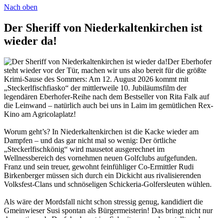
Nach oben
Der Sheriff von Niederkaltenkirchen ist
wieder da!
Der Eberhofer
steht wieder vor der Tür, machen wir uns also bereit für die größte
Krimi-Sause des Sommers: Am 12. August 2026 kommt mit
„Steckerlfischfiasko“ der mittlerweile 10. Jubiläumsfilm der
legendären Eberhofer-Reihe nach dem Bestseller von Rita Falk auf
die Leinwand – natürlich auch bei uns in Laim im gemütlichen Rex-
Kino am Agricolaplatz!
Worum geht’s? In Niederkaltenkirchen ist die Kacke wieder am
Dampfen – und das gar nicht mal so wenig: Der örtliche
„Steckerlfischkönig“ wird mausetot ausgerechnet im
Wellnessbereich des vornehmen neuen Golfclubs aufgefunden.
Franz und sein treuer, gewohnt feinfühliger Co-Ermittler Rudi
Birkenberger müssen sich durch ein Dickicht aus rivalisierenden
Volksfest-Clans und schnöseligen Schickeria-Golfersleuten wühlen.
Als wäre der Mordsfall nicht schon stressig genug, kandidiert die
Gmeinwieser Susi spontan als Bürgermeisterin! Das bringt nicht nur