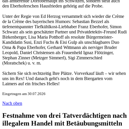
das amtierende Dorfoberhaupt ins Schwitzen, sondern stellt auch
den Eberhoferschen Hausfrieden gehörig auf die Probe.
Unter der Regie von Ed Herzog versammelt sich wieder die Crème
de la Crème des bayerischen Humors: Sebastian Bezzel als
tiefenentspannter Tiefkühlkost-Liebhaber Franz Eberhofer, Simon
Schwarz als sein geschätzter Partner und Privatdetektiv-Freund Rudi
Birkenberger, Lisa Maria Potthoff als resolute Bürgermeister-
Kandidatin Susi, Enzi Fuchs & Eisi Gulp als unschlagbares Duo
Oma & Papa Eberhofer, Gerhard Wittmann als nerviger Bruder
Leopold, Daniel Christensen als Frauenheld Ignaz Flötzinger,
Stephan Zinner (Metzger Simmerl), Sigi Zimmerschied
(Moratschek) u. v. m.
Sichern Sie sich rechtzeitig Ihre Plätze. Vorverkauf läuft – wir sehen
uns im Rex! Und danach geht's noch in dem Biergarten vom
Laimers auf ein frisches Helles!
Eingetragen am 30.07.2026
Nach oben
Festnahme von drei Tatverdächtigen nach
illegalem Handel mit Betäubungsmitteln