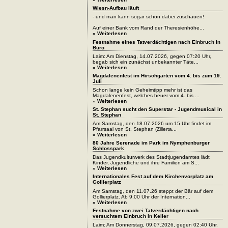
Wiesn-Aufbau läuft
- und man kann sogar schön dabei zuschauen!
Auf einer Bank vom Rand der Theresienhöhe...
» Weiterlesen
Festnahme eines Tatverdächtigen nach Einbruch in
Büro
Laim: Am Dienstag, 14.07.2026, gegen 07:20 Uhr,
begab sich ein zunächst unbekannter Täte...
» Weiterlesen
Magdalenenfest im Hirschgarten vom 4. bis zum 19.
Juli
Schon lange kein Geheimtipp mehr ist das
Magdalenenfest, welches heuer vom 4. bis ...
» Weiterlesen
St. Stephan sucht den Superstar - Jugendmusical in
St. Stephan
Am Samstag, den 18.07.2026 um 15 Uhr findet im
Pfarrsaal von St. Stephan (Zillerta...
» Weiterlesen
80 Jahre Serenade im Park im Nymphenburger
Schlosspark
Das Jugendkulturwerk des Stadtjugendamtes lädt
Kinder, Jugendliche und ihre Familien am S...
» Weiterlesen
Internationales Fest auf dem Kirchenvorplatz am
Gollierplatz
Am Samstag, den 11.07.26 steppt der Bär auf dem
Gollierplatz. Ab 9:00 Uhr der Internation...
» Weiterlesen
Festnahme von zwei Tatverdächtigen nach
versuchtem Einbruch in Keller
Laim: Am Donnerstag, 09.07.2026, gegen 02:40 Uhr,