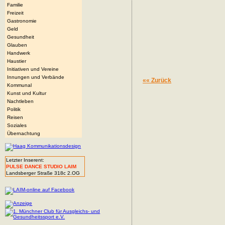
Familie
Freizeit
Gastronomie
Geld
Gesundheit
Glauben
Handwerk
Haustier
Initiativen und Vereine
Innungen und Verbände
«« Zurück
Kommunal
Kunst und Kultur
Nachtleben
Politik
Reisen
Soziales
Übernachtung
Letzter Inserent:
PULSE DANCE STUDIO LAIM
Landsberger Straße 318c 2.OG