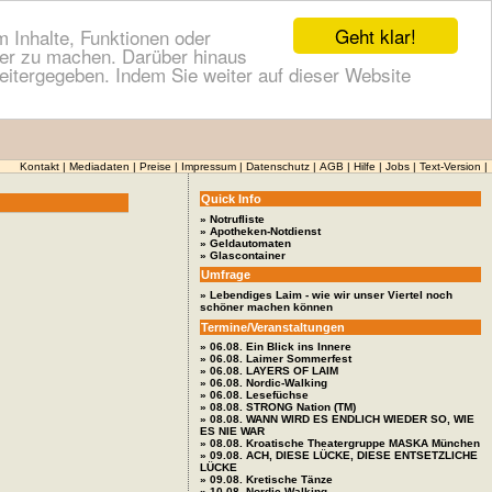
Geht klar!
 Inhalte, Funktionen oder
cher zu machen. Darüber hinaus
itergegeben. Indem Sie weiter auf dieser Website
Kontakt
|
Mediadaten
|
Preise
|
Impressum
|
Datenschutz
|
AGB
|
Hilfe
|
Jobs
|
Text-Version
|
Quick Info
» Notrufliste
» Apotheken-Notdienst
» Geldautomaten
» Glascontainer
Umfrage
» Lebendiges Laim - wie wir unser Viertel noch
schöner machen können
Termine/Veranstaltungen
» 06.08. Ein Blick ins Innere
» 06.08. Laimer Sommerfest
» 06.08. LAYERS OF LAIM
» 06.08. Nordic-Walking
» 06.08. Lesefüchse
» 08.08. STRONG Nation (TM)
» 08.08. WANN WIRD ES ENDLICH WIEDER SO, WIE
ES NIE WAR
» 08.08. Kroatische Theatergruppe MASKA München
» 09.08. ACH, DIESE LÜCKE, DIESE ENTSETZLICHE
LÜCKE
» 09.08. Kretische Tänze
» 10.08. Nordic-Walking