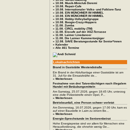
» 10.08. Musik-Miniclub Doremi
» 10.08. Repair-Cafe
» 10.08. Internationaler Volks- und Folklore-Tanz
» 10.08. EIN MÜNCHNER IM HIMMEL
» 10.08. EIN MÜNCHNER IM HIMMEL
» 10.08. Hobby-Volleyballgruppe
» 10.08. Boogie-Crazy-Hoppers
» 11.08. Zumba
» 11.08. CIRCL mobility (TM)
» 11.08. Eiscafe auf der ASZ-Terrasse
» 11.08. Laimer Linedancer
» 11.08. Die Laimer Kammertonjäger
» 12.08. SAVE Beratungsstunde für Senior*innen
» Kalender
» Alle 461 Termine
Lokalnachrichten
Brand in Gaststätte Westendstraße
Ein Brand in der Abluftanlage einer Gaststätte ist am
31. Juli für die Einsatzkräfte de...
» Weiterlesen
Festnahme von drei Tatverdächtigen nach illegalem
Handel mit Betäubungsmitteln
Am Samstag, 25.07.2026, gegen 18:45 Uhr, unterzog
eine zivile Polizeistreife einen Opel, P...
» Weiterlesen
Betriebsunfall, eine Person schwer verletzt
Am Donnerstag, 16.07.2026, gegen 17.00 Uhr, kam es
auf einer Baustelle in Laim zu einem Be...
» Weiterlesen
Energie-Sprechstunde im Seniorenbeirat
Hohe Energiepreise sind vor allem für Menschen eine
Herausforderung, die ohnehin wenig Ge...
» Weiterlesen