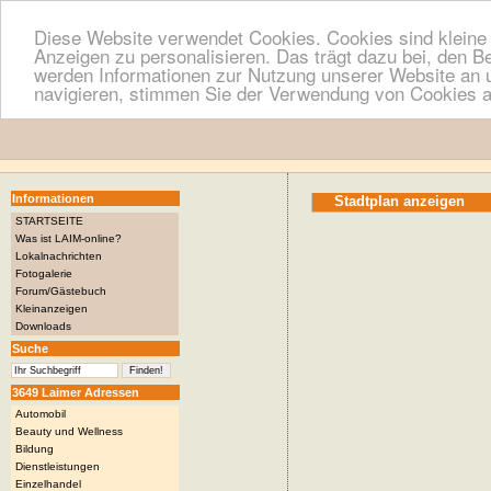
Diese Website verwendet Cookies. Cookies sind kleine T
Anzeigen zu personalisieren. Das trägt dazu bei, den B
werden Informationen zur Nutzung unserer Website an u
navigieren, stimmen Sie der Verwendung von Cookies a
Informationen
Stadtplan anzeigen
STARTSEITE
Was ist LAIM-online?
Lokalnachrichten
Fotogalerie
Forum/Gästebuch
Kleinanzeigen
Downloads
Suche
3649 Laimer Adressen
Automobil
Beauty und Wellness
Bildung
Dienstleistungen
Einzelhandel