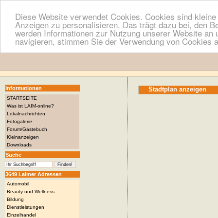
Diese Website verwendet Cookies. Cookies sind kleine T
Anzeigen zu personalisieren. Das trägt dazu bei, den B
werden Informationen zur Nutzung unserer Website an u
navigieren, stimmen Sie der Verwendung von Cookies a
Informationen
Stadtplan anzeigen
STARTSEITE
Was ist LAIM-online?
Lokalnachrichten
Fotogalerie
Forum/Gästebuch
Kleinanzeigen
Downloads
Suche
3649 Laimer Adressen
Automobil
Beauty und Wellness
Bildung
Dienstleistungen
Einzelhandel