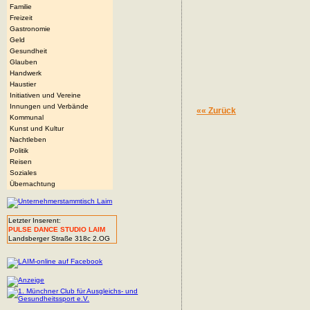
Familie
Freizeit
Gastronomie
Geld
Gesundheit
Glauben
Handwerk
Haustier
Initiativen und Vereine
Innungen und Verbände
«« Zurück
Kommunal
Kunst und Kultur
Nachtleben
Politik
Reisen
Soziales
Übernachtung
Letzter Inserent:
PULSE DANCE STUDIO LAIM
Landsberger Straße 318c 2.OG