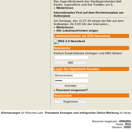
Das Jugendkulturwerk des Stadtjugendamtes lädt
Kinder, Jugendliche und ihre Familien am S...
» Weiterlesen
Internationales Fest auf dem Kirchenvorplatz am
Gollierplatz
Am Samstag, den 11.07.26 steppt der Bär auf dem
Gollierplatz. Ab 9:00 Uhr der Internation...
» Weiterlesen
» Alle Lokalnachrichten zeigen
Lokalnachrichten als RSS-Newsfeed
Newsletter
Einfach Email-Adresse eintragen und ABO klicken!
Login für registrierte Kunden
» Passwort vergessen?
Neukunden
e Kleinanzeigen
für München-Laim.
Preiswerte Anzeigen und erfolgreiche Online-Werbung
für lokale
Besucher insgesamt:
45904820
Heute:
9514
Gestern:
10555