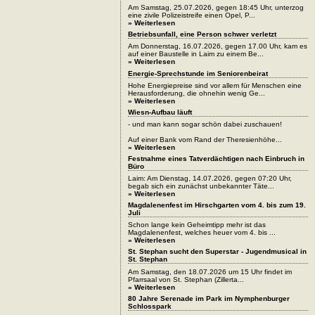
Am Samstag, 25.07.2026, gegen 18:45 Uhr, unterzog
eine zivile Polizeistreife einen Opel, P...
» Weiterlesen
Betriebsunfall, eine Person schwer verletzt
Am Donnerstag, 16.07.2026, gegen 17.00 Uhr, kam es
auf einer Baustelle in Laim zu einem Be...
» Weiterlesen
Energie-Sprechstunde im Seniorenbeirat
Hohe Energiepreise sind vor allem für Menschen eine
Herausforderung, die ohnehin wenig Ge...
» Weiterlesen
Wiesn-Aufbau läuft
- und man kann sogar schön dabei zuschauen!
Auf einer Bank vom Rand der Theresienhöhe...
» Weiterlesen
Festnahme eines Tatverdächtigen nach Einbruch in
Büro
Laim: Am Dienstag, 14.07.2026, gegen 07:20 Uhr,
begab sich ein zunächst unbekannter Täte...
» Weiterlesen
Magdalenenfest im Hirschgarten vom 4. bis zum 19.
Juli
Schon lange kein Geheimtipp mehr ist das
Magdalenenfest, welches heuer vom 4. bis ...
» Weiterlesen
St. Stephan sucht den Superstar - Jugendmusical in
St. Stephan
Am Samstag, den 18.07.2026 um 15 Uhr findet im
Pfarrsaal von St. Stephan (Zillerta...
» Weiterlesen
80 Jahre Serenade im Park im Nymphenburger
Schlosspark