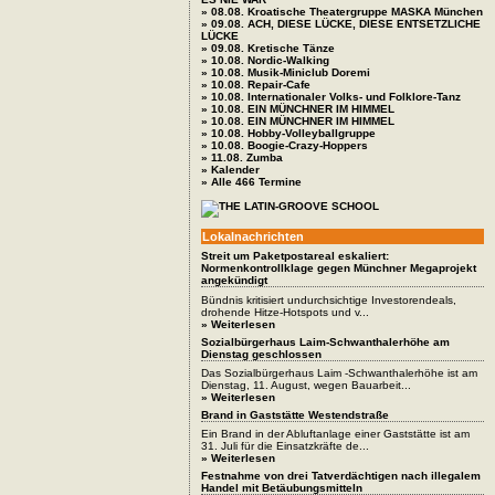
» 08.08. Kroatische Theatergruppe MASKA München
» 09.08. ACH, DIESE LÜCKE, DIESE ENTSETZLICHE
LÜCKE
» 09.08. Kretische Tänze
» 10.08. Nordic-Walking
» 10.08. Musik-Miniclub Doremi
» 10.08. Repair-Cafe
» 10.08. Internationaler Volks- und Folklore-Tanz
» 10.08. EIN MÜNCHNER IM HIMMEL
» 10.08. EIN MÜNCHNER IM HIMMEL
» 10.08. Hobby-Volleyballgruppe
» 10.08. Boogie-Crazy-Hoppers
» 11.08. Zumba
» Kalender
» Alle 466 Termine
Lokalnachrichten
Streit um Paketpostareal eskaliert:
Normenkontrollklage gegen Münchner Megaprojekt
angekündigt
Bündnis kritisiert undurchsichtige Investorendeals,
drohende Hitze-Hotspots und v...
» Weiterlesen
Sozialbürgerhaus Laim-Schwanthalerhöhe am
Dienstag geschlossen
Das Sozialbürgerhaus Laim -Schwanthalerhöhe ist am
Dienstag, 11. August, wegen Bauarbeit...
» Weiterlesen
Brand in Gaststätte Westendstraße
Ein Brand in der Abluftanlage einer Gaststätte ist am
31. Juli für die Einsatzkräfte de...
» Weiterlesen
Festnahme von drei Tatverdächtigen nach illegalem
Handel mit Betäubungsmitteln