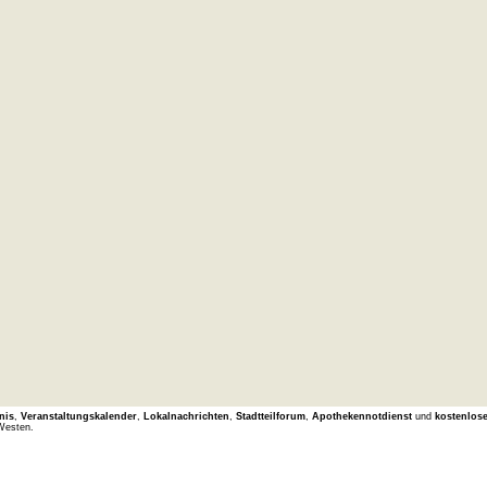
nis
,
Veranstaltungskalender
,
Lokalnachrichten
,
Stadtteilforum
,
Apothekennotdienst
und
kostenlos
Westen.