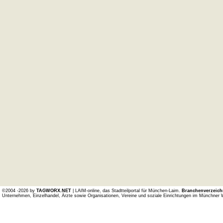
©2004 -2026 by
TAGWORX.NET
| LAIM-online, das Stadtteilportal für München-Laim.
Branchenverzeich
Unternehmen, Einzelhandel, Ärzte sowie Organisationen, Vereine und soziale Einrichtungen im Münchner 