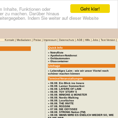
Geht klar!
 Inhalte, Funktionen oder
cher zu machen. Darüber hinaus
itergegeben. Indem Sie weiter auf dieser Website
Kontakt
|
Mediadaten
|
Preise
|
Impressum
|
Datenschutz
|
AGB
|
Hilfe
|
Jobs
|
Text-Version
|
Quick Info
» Notrufliste
» Apotheken-Notdienst
» Geldautomaten
» Glascontainer
Umfrage
» Lebendiges Laim - wie wir unser Viertel noch
schöner machen können
Termine/Veranstaltungen
» 06.08. Ein Blick ins Innere
» 06.08. Laimer Sommerfest
» 06.08. LAYERS OF LAIM
» 06.08. TOY STORY 5
» 06.08. MINIONS & MONSTER
» 06.08. Nordic-Walking
» 06.08. Lesefüchse
» 06.08. THE INVITE
» 07.08. ROSSINI
» 07.08. DIE ODYSSEE
» 08.08. STRONG Nation (TM)
» 08.08. WANN WIRD ES ENDLICH WIEDER SO, WIE
ES NIE WAR