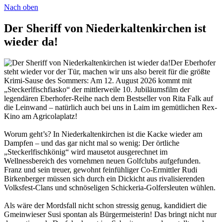
Nach oben
Der Sheriff von Niederkaltenkirchen ist
wieder da!
Der Eberhofer
steht wieder vor der Tür, machen wir uns also bereit für die größte
Krimi-Sause des Sommers: Am 12. August 2026 kommt mit
„Steckerlfischfiasko“ der mittlerweile 10. Jubiläumsfilm der
legendären Eberhofer-Reihe nach dem Bestseller von Rita Falk auf
die Leinwand – natürlich auch bei uns in Laim im gemütlichen Rex-
Kino am Agricolaplatz!
Worum geht’s? In Niederkaltenkirchen ist die Kacke wieder am
Dampfen – und das gar nicht mal so wenig: Der örtliche
„Steckerlfischkönig“ wird mausetot ausgerechnet im
Wellnessbereich des vornehmen neuen Golfclubs aufgefunden.
Franz und sein treuer, gewohnt feinfühliger Co-Ermittler Rudi
Birkenberger müssen sich durch ein Dickicht aus rivalisierenden
Volksfest-Clans und schnöseligen Schickeria-Golfersleuten wühlen.
Als wäre der Mordsfall nicht schon stressig genug, kandidiert die
Gmeinwieser Susi spontan als Bürgermeisterin! Das bringt nicht nur