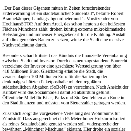
„Der Bau dieser Giganten mitten in Zeiten fortschreitender
Erderwärmung ist ein städtebaulicher Sündenfall“, betonte Robert
Brannekämper, Landtagsabgeordneter und 1. Vorsitzender von
HochhausSTOP. Auf dem Areal, das schon heute zu den heißesten
Flächen Münchens zählt, drohen künftig extreme mikroklimatische
Belastungen und immenser Energiebedarf für die Kühlung. Anstatt
auf klimagerechtes Bauen zu setzen, winke die Stadt eine massive
Nachverdichtung durch.
Besonders scharf kritisiert das Bündnis die finanzielle Vereinbarung
zwischen Stadt und Investor. Durch das neu zugestandene Baurecht
verzeichne der Investor eine geschätzte Wertsteigerung von über
418 Millionen Euro. Gleichzeitig erlaube die Stadt, die
veranschlagten 100 Millionen Euro für die Sanierung der
denkmalgeschützten Paketposthalle mit den regulären
städtebaulichen Abgaben (SoBoN) zu verrechnen. Nach Ansicht der
Kritiker wird das Sozialmodell damit ad absurdum geführt:
Öffentliche Mittel für Kitas, Parks und Straßen fehlten am Ende in
den Stadtfinanzen und müssten vom Steuerzahler getragen werden.
Zusätzlich sorgt die vorgesehene Verteilung des Wohnraums für
Zündstoff. Dass ausgerechnet ein 65 Meter hoher Holzturm isoliert
als reines Sozialgebäude genutzt werden soll, widerspreche der
bewährten „Münchner Mischung“ eklatant. Hier drohe ein sozialer