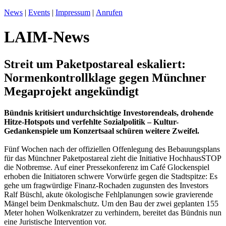
News
|
Events
|
Impressum
|
Anrufen
LAIM-News
Streit um Paketpostareal eskaliert:
Normenkontrollklage gegen Münchner
Megaprojekt angekündigt
Bündnis kritisiert undurchsichtige Investorendeals, drohende
Hitze-Hotspots und verfehlte Sozialpolitik – Kultur-
Gedankenspiele um Konzertsaal schüren weitere Zweifel.
Fünf Wochen nach der offiziellen Offenlegung des Bebauungsplans
für das Münchner Paketpostareal zieht die Initiative HochhausSTOP
die Notbremse. Auf einer Pressekonferenz im Café Glockenspiel
erhoben die Initiatoren schwere Vorwürfe gegen die Stadtspitze: Es
gehe um fragwürdige Finanz-Rochaden zugunsten des Investors
Ralf Büschl, akute ökologische Fehlplanungen sowie gravierende
Mängel beim Denkmalschutz. Um den Bau der zwei geplanten 155
Meter hohen Wolkenkratzer zu verhindern, bereitet das Bündnis nun
eine Juristische Intervention vor.