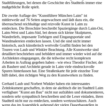
Stadtführungen, bei denen die Geschichte des Stadtteils immer eine
maßgebliche Rolle spielt.
Die zweite Auflage des "Kunstführer München Laim" ist
mittlerweile auf 76 Seiten angewachsen und lädt dazu ein, die
überraschend reichhaltige und reizvolle Kunst in Laim zu
entdecken. Die Broschüre beschreibt Spaziergänge durch Laim-Ost,
Laim-West und Laim-Süd, bei denen sich kleine Skulpturen,
Wandreliefs, imposante Torbögen und Eingangsportale und
Wandmalereien entdecken lassen. Und die sind nicht immer
historisch, auch künstlerisch wertvolle Graffiti finden bei den
Touren von Laub und Winkler Beachtung. Alle Kunstwerke sind
detailliert beschrieben und bebildert und immer wieder wird auf die
Architekten eingegangen, die die teilweise recht komplexen
Arbeiten in Auftrag gegeben haben - wie etwa Theodor Fischer, der
als Bauherr und Architekt gerade in Laim viele eindrucksvolle
Spuren hinterlassen hat. Eine Straßenkarte für jede einzelne Tour
hilft dabei, den richtigen Weg zu den Kunstwerken zu finden.
Gerhard Laub und Norbert Winkler haben ein interessantes
Zeitdokument geschaffen, in dem sie akribisch die im Stadtteil Laim
verfügbare "Kunst am Bau" nicht nur aufzählen und dokumentieren,
sondern sehr sympathisch beschreiben und die Leser einladen, ihren
Stadtteil nicht nur zu entdecken, sondern wertzuschätzen. Auch
wenn das im Augenblick aufgrund der vielen Dauerbaustellen in