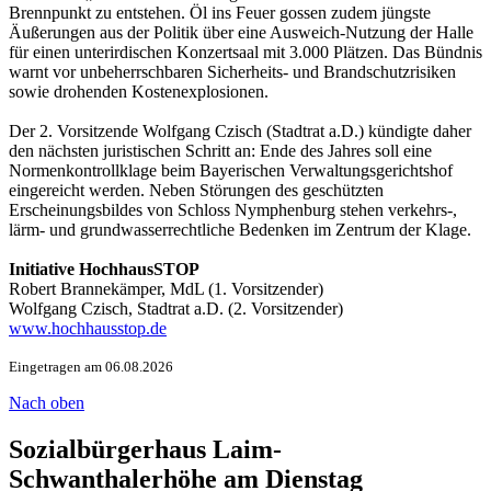
Brennpunkt zu entstehen. Öl ins Feuer gossen zudem jüngste
Äußerungen aus der Politik über eine Ausweich-Nutzung der Halle
für einen unterirdischen Konzertsaal mit 3.000 Plätzen. Das Bündnis
warnt vor unbeherrschbaren Sicherheits- und Brandschutzrisiken
sowie drohenden Kostenexplosionen.
Der 2. Vorsitzende Wolfgang Czisch (Stadtrat a.D.) kündigte daher
den nächsten juristischen Schritt an: Ende des Jahres soll eine
Normenkontrollklage beim Bayerischen Verwaltungsgerichtshof
eingereicht werden. Neben Störungen des geschützten
Erscheinungsbildes von Schloss Nymphenburg stehen verkehrs-,
lärm- und grundwasserrechtliche Bedenken im Zentrum der Klage.
Initiative HochhausSTOP
Robert Brannekämper, MdL (1. Vorsitzender)
Wolfgang Czisch, Stadtrat a.D. (2. Vorsitzender)
www.hochhausstop.de
Eingetragen am 06.08.2026
Nach oben
Sozialbürgerhaus Laim-
Schwanthalerhöhe am Dienstag