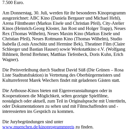
7.500 Euro.
Am Donnerstag, 30. Juli, werden für ihr besonderes Kinoprogramm
ausgezeichnet: ABC Kino (Daniela Bergauer und Michael Hehl),
Arena Filmtheater (Markus Eisele und Christian Pfeil), City-Atelier
Kinos (Heinrich-Georg Kloster, Jan Rost und Holger Trapp), Neues
Rex (Thomas Wilhelm), Neues Maxim Kino (Markus Eisele und
Christian Pfeil), Neues Rottmann Kino (Thomas Wilhelm), Studio
Isabella (Louis Anschütz und Hermine Bek), Theatiner Film (Claire
Schleeger und Bastian Hauser) sowie Werkstattkino e.V. (Wolfgang
Bihlmeir, Bernd Brehmer, Matthias Tiefenbeck, Doris Kuhn, Erich
Wagner).
Die Preisverleihung durch Stadtrat David Süß (Die Grünen – Rosa
Liste Stadtratsfraktion) in Vertretung des Oberbürgermeisters und
Kulturreferent Marek Wiechers findet mit geladenen Gästen statt.
Die Arthouse-Kinos bieten mit Eigenveranstaltungen oder in
Kooperationen die Möglichkeit, selten gezeigte Spielfilme,
nostalgisch oder aktuell, zum Teil in Originalsprache mit Untertiteln,
oder Dokumentationen zu sehen und mit Filmschaffenden und -
interessierten ins Gespräch zu kommen.
Die Jurybegründungen sind unter
www.muenchen.de/kinoprogrammpreis
zu finden.