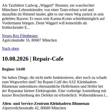
Als Taxifahrer Ludwig „Wiggerl“ Brunner, ein waschechter
Münchner Lebenskünstler, von einer Tram erfasst wird und
daraufhin im Himmel landet, gibt es nur einen Weg zurück in sein
geliebtes Bayern: Er muss sein Karma-Konto schnellstmöglich auf
Vordermann bringen. Denn Wiggerl will keinesfalls als
frohlockender E...
Neues Rex Filmtheater
,
Agricolastraße 16, 80687 München
Nach oben
10.08.2026 | Repair-Cafe
Beginn: 14:00
Sie haben Dinge, die nicht mehr funktionieren, aber noch zu schade
zum Wegwerfen sind? Im Repair-Café des ASZ Kleinhadern-
Blumenau unterstützen ehrenamtliche Helferinnen und Helfer bei
der Reparatur kleiner Elektrogeräte. Eine vorherige Anmeldung mit
kurzer Beschreibung des Defekts ist erforderlich. Währenddessen l...
Alten- und Service-Zentrum Kleinhadern-Blumenau
Alpenveilchenstraße 42, 80689 München