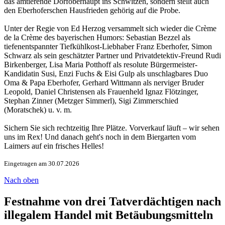
das amtierende Dorfoberhaupt ins Schwitzen, sondern stellt auch
den Eberhoferschen Hausfrieden gehörig auf die Probe.
Unter der Regie von Ed Herzog versammelt sich wieder die Crème
de la Crème des bayerischen Humors: Sebastian Bezzel als
tiefenentspannter Tiefkühlkost-Liebhaber Franz Eberhofer, Simon
Schwarz als sein geschätzter Partner und Privatdetektiv-Freund Rudi
Birkenberger, Lisa Maria Potthoff als resolute Bürgermeister-
Kandidatin Susi, Enzi Fuchs & Eisi Gulp als unschlagbares Duo
Oma & Papa Eberhofer, Gerhard Wittmann als nerviger Bruder
Leopold, Daniel Christensen als Frauenheld Ignaz Flötzinger,
Stephan Zinner (Metzger Simmerl), Sigi Zimmerschied
(Moratschek) u. v. m.
Sichern Sie sich rechtzeitig Ihre Plätze. Vorverkauf läuft – wir sehen
uns im Rex! Und danach geht's noch in dem Biergarten vom
Laimers auf ein frisches Helles!
Eingetragen am 30.07.2026
Nach oben
Festnahme von drei Tatverdächtigen nach
illegalem Handel mit Betäubungsmitteln