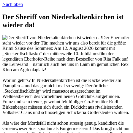
Nach oben
Der Sheriff von Niederkaltenkirchen ist
wieder da!
Der Eberhofer
steht wieder vor der Tür, machen wir uns also bereit für die größte
Krimi-Sause des Sommers: Am 12. August 2026 kommt mit
„Steckerlfischfiasko“ der mittlerweile 10. Jubiläumsfilm der
legendären Eberhofer-Reihe nach dem Bestseller von Rita Falk auf
die Leinwand – natürlich auch bei uns in Laim im gemütlichen Rex-
Kino am Agricolaplatz!
Worum geht’s? In Niederkaltenkirchen ist die Kacke wieder am
Dampfen – und das gar nicht mal so wenig: Der örtliche
„Steckerlfischkönig“ wird mausetot ausgerechnet im
Wellnessbereich des vornehmen neuen Golfclubs aufgefunden.
Franz und sein treuer, gewohnt feinfühliger Co-Ermittler Rudi
Birkenberger müssen sich durch ein Dickicht aus rivalisierenden
Volksfest-Clans und schnöseligen Schickeria-Golfersleuten wühlen.
Als wäre der Mordsfall nicht schon stressig genug, kandidiert die
Gmeinwieser Susi spontan als Bürgermeisterin! Das bringt nicht nur