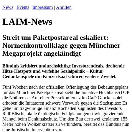
News
|
Events
|
Impressum
|
Anrufen
LAIM-News
Streit um Paketpostareal eskaliert:
Normenkontrollklage gegen Münchner
Megaprojekt angekündigt
Bündnis kritisiert undurchsichtige Investorendeals, drohende
Hitze-Hotspots und verfehlte Sozialpolitik – Kultur-
Gedankenspiele um Konzertsaal schüren weitere Zweifel.
Fünf Wochen nach der offiziellen Offenlegung des Bebauungsplans
für das Münchner Paketpostareal zieht die Initiative HochhausSTOP
die Notbremse. Auf einer Pressekonferenz im Café Glockenspiel
erhoben die Initiatoren schwere Vorwürfe gegen die Stadtspitze: Es
gehe um fragwürdige Finanz-Rochaden zugunsten des Investors
Ralf Büschl, akute ökologische Fehlplanungen sowie gravierende
Mängel beim Denkmalschutz. Um den Bau der zwei geplanten 155
Meter hohen Wolkenkratzer zu verhindern, bereitet das Bündnis nun
eine Juristische Intervention vor.