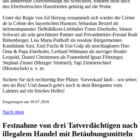
das amtierende Dorfoberhaupt ins Schwitzen, sondern stellt auch
den Eberhoferschen Hausfrieden gehörig auf die Probe.
Unter der Regie von Ed Herzog versammelt sich wieder die Crème
de la Crème des bayerischen Humors: Sebastian Bezzel als
tiefenentspannter Tiefkühlkost-Liebhaber Franz Eberhofer, Simon
Schwarz als sein geschätzter Partner und Privatdetektiv-Freund Rudi
Birkenberger, Lisa Maria Potthoff als resolute Bürgermeister-
Kandidatin Susi, Enzi Fuchs & Eisi Gulp als unschlagbares Duo
Oma & Papa Eberhofer, Gerhard Wittmann als nerviger Bruder
Leopold, Daniel Christensen als Frauenheld Ignaz Flötzinger,
Stephan Zinner (Metzger Simmerl), Sigi Zimmerschied
(Moratschek) u. v. m.
Sichern Sie sich rechtzeitig Ihre Plätze. Vorverkauf läuft – wir sehen
uns im Rex! Und danach geht's noch in dem Biergarten vom
Laimers auf ein frisches Helles!
Eingetragen am 30.07.2026
Nach oben
Festnahme von drei Tatverdächtigen nach
illegalem Handel mit Betäubungsmitteln