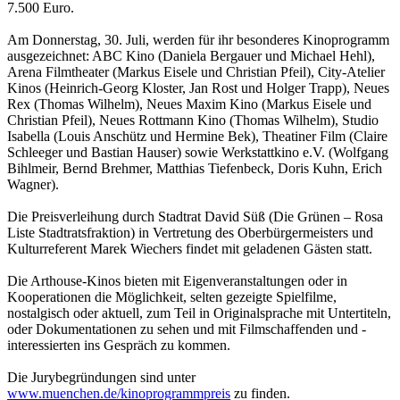
7.500 Euro.
Am Donnerstag, 30. Juli, werden für ihr besonderes Kinoprogramm
ausgezeichnet: ABC Kino (Daniela Bergauer und Michael Hehl),
Arena Filmtheater (Markus Eisele und Christian Pfeil), City-Atelier
Kinos (Heinrich-Georg Kloster, Jan Rost und Holger Trapp), Neues
Rex (Thomas Wilhelm), Neues Maxim Kino (Markus Eisele und
Christian Pfeil), Neues Rottmann Kino (Thomas Wilhelm), Studio
Isabella (Louis Anschütz und Hermine Bek), Theatiner Film (Claire
Schleeger und Bastian Hauser) sowie Werkstattkino e.V. (Wolfgang
Bihlmeir, Bernd Brehmer, Matthias Tiefenbeck, Doris Kuhn, Erich
Wagner).
Die Preisverleihung durch Stadtrat David Süß (Die Grünen – Rosa
Liste Stadtratsfraktion) in Vertretung des Oberbürgermeisters und
Kulturreferent Marek Wiechers findet mit geladenen Gästen statt.
Die Arthouse-Kinos bieten mit Eigenveranstaltungen oder in
Kooperationen die Möglichkeit, selten gezeigte Spielfilme,
nostalgisch oder aktuell, zum Teil in Originalsprache mit Untertiteln,
oder Dokumentationen zu sehen und mit Filmschaffenden und -
interessierten ins Gespräch zu kommen.
Die Jurybegründungen sind unter
www.muenchen.de/kinoprogrammpreis
zu finden.