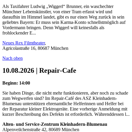
Als Taxifahrer Ludwig „Wiggerl“ Brunner, ein waschechter
Münchner Lebenskünstler, von einer Tram erfasst wird und
daraufhin im Himmel landet, gibt es nur einen Weg zurück in sein
geliebtes Bayern: Er muss sein Karma-Konto schnellstmöglich auf
Vordermann bringen. Denn Wiggerl will keinesfalls als
frohlockender E...
Neues Rex Filmtheater
,
Agricolastraße 16, 80687 München
Nach oben
10.08.2026 | Repair-Cafe
Beginn: 14:00
Sie haben Dinge, die nicht mehr funktionieren, aber noch zu schade
zum Wegwerfen sind? Im Repair-Café des ASZ Kleinhadern-
Blumenau unterstützen ehrenamtliche Helferinnen und Helfer bei
der Reparatur kleiner Elektrogeräte. Eine vorherige Anmeldung mit
kurzer Beschreibung des Defekts ist erforderlich. Währenddessen l...
Alten- und Service-Zentrum Kleinhadern-Blumenau
Alpenveilchenstraße 42, 80689 München