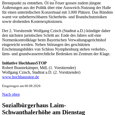
Brennpunkt zu entstehen. Öl ins Feuer gossen zudem jüngste
Äußerungen aus der Politik über eine Ausweich-Nutzung der Halle
für einen unterirdischen Konzertsaal mit 3.000 Plätzen. Das Bündnis
warnt vor unbeherrschbaren Sicherheits- und Brandschutzrisiken
sowie drohenden Kostenexplosionen.
Der 2. Vorsitzende Wolfgang Czisch (Stadtrat a.D.) kündigte daher
den nächsten juristischen Schritt an: Ende des Jahres soll eine
Normenkontrollklage beim Bayerischen Verwaltungsgerichtshof
eingereicht werden. Neben Störungen des geschützten
Erscheinungsbildes von Schloss Nymphenburg stehen verkehrs-,
lärm- und grundwasserrechtliche Bedenken im Zentrum der Klage.
Initiative HochhausSTOP
Robert Brannekämper, MdL (1. Vorsitzender)
Wolfgang Czisch, Stadtrat a.D. (2. Vorsitzender)
www.hochhausstop.de
Eingetragen am 06.08.2026
Nach oben
Sozialbürgerhaus Laim-
Schwanthalerhöhe am Dienstag