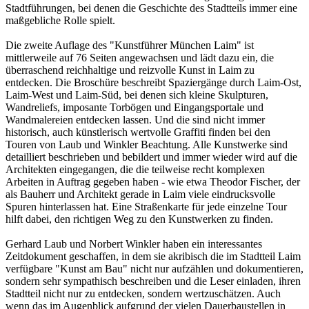
Stadtführungen, bei denen die Geschichte des Stadtteils immer eine
maßgebliche Rolle spielt.
Die zweite Auflage des "Kunstführer München Laim" ist
mittlerweile auf 76 Seiten angewachsen und lädt dazu ein, die
überraschend reichhaltige und reizvolle Kunst in Laim zu
entdecken. Die Broschüre beschreibt Spaziergänge durch Laim-Ost,
Laim-West und Laim-Süd, bei denen sich kleine Skulpturen,
Wandreliefs, imposante Torbögen und Eingangsportale und
Wandmalereien entdecken lassen. Und die sind nicht immer
historisch, auch künstlerisch wertvolle Graffiti finden bei den
Touren von Laub und Winkler Beachtung. Alle Kunstwerke sind
detailliert beschrieben und bebildert und immer wieder wird auf die
Architekten eingegangen, die die teilweise recht komplexen
Arbeiten in Auftrag gegeben haben - wie etwa Theodor Fischer, der
als Bauherr und Architekt gerade in Laim viele eindrucksvolle
Spuren hinterlassen hat. Eine Straßenkarte für jede einzelne Tour
hilft dabei, den richtigen Weg zu den Kunstwerken zu finden.
Gerhard Laub und Norbert Winkler haben ein interessantes
Zeitdokument geschaffen, in dem sie akribisch die im Stadtteil Laim
verfügbare "Kunst am Bau" nicht nur aufzählen und dokumentieren,
sondern sehr sympathisch beschreiben und die Leser einladen, ihren
Stadtteil nicht nur zu entdecken, sondern wertzuschätzen. Auch
wenn das im Augenblick aufgrund der vielen Dauerbaustellen in