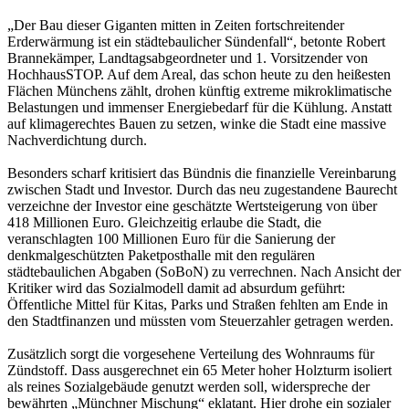
„Der Bau dieser Giganten mitten in Zeiten fortschreitender
Erderwärmung ist ein städtebaulicher Sündenfall“, betonte Robert
Brannekämper, Landtagsabgeordneter und 1. Vorsitzender von
HochhausSTOP. Auf dem Areal, das schon heute zu den heißesten
Flächen Münchens zählt, drohen künftig extreme mikroklimatische
Belastungen und immenser Energiebedarf für die Kühlung. Anstatt
auf klimagerechtes Bauen zu setzen, winke die Stadt eine massive
Nachverdichtung durch.
Besonders scharf kritisiert das Bündnis die finanzielle Vereinbarung
zwischen Stadt und Investor. Durch das neu zugestandene Baurecht
verzeichne der Investor eine geschätzte Wertsteigerung von über
418 Millionen Euro. Gleichzeitig erlaube die Stadt, die
veranschlagten 100 Millionen Euro für die Sanierung der
denkmalgeschützten Paketposthalle mit den regulären
städtebaulichen Abgaben (SoBoN) zu verrechnen. Nach Ansicht der
Kritiker wird das Sozialmodell damit ad absurdum geführt:
Öffentliche Mittel für Kitas, Parks und Straßen fehlten am Ende in
den Stadtfinanzen und müssten vom Steuerzahler getragen werden.
Zusätzlich sorgt die vorgesehene Verteilung des Wohnraums für
Zündstoff. Dass ausgerechnet ein 65 Meter hoher Holzturm isoliert
als reines Sozialgebäude genutzt werden soll, widerspreche der
bewährten „Münchner Mischung“ eklatant. Hier drohe ein sozialer