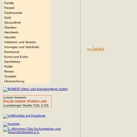
Familie
Freizeit
Gastronomie
Geld
Gesundheit
Glauben
Handwerk
Haustier
Initiativen und Vereine
Innungen und Verbände
«« Zurück
Kommunal
Kunst und Kultur
Nachtleben
Politik
Reisen
Soziales
Übernachtung
Letzter Inserent:
PULSE DANCE STUDIO LAIM
Landsberger Straße 318c 2.OG