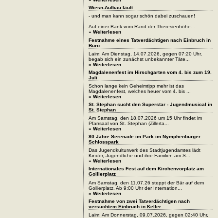
Wiesn-Aufbau läuft
- und man kann sogar schön dabei zuschauen!
Auf einer Bank vom Rand der Theresienhöhe...
» Weiterlesen
Festnahme eines Tatverdächtigen nach Einbruch in
Büro
Laim: Am Dienstag, 14.07.2026, gegen 07:20 Uhr,
begab sich ein zunächst unbekannter Täte...
» Weiterlesen
Magdalenenfest im Hirschgarten vom 4. bis zum 19.
Juli
Schon lange kein Geheimtipp mehr ist das
Magdalenenfest, welches heuer vom 4. bis ...
» Weiterlesen
St. Stephan sucht den Superstar - Jugendmusical in
St. Stephan
Am Samstag, den 18.07.2026 um 15 Uhr findet im
Pfarrsaal von St. Stephan (Zillerta...
» Weiterlesen
80 Jahre Serenade im Park im Nymphenburger
Schlosspark
Das Jugendkulturwerk des Stadtjugendamtes lädt
Kinder, Jugendliche und ihre Familien am S...
» Weiterlesen
Internationales Fest auf dem Kirchenvorplatz am
Gollierplatz
Am Samstag, den 11.07.26 steppt der Bär auf dem
Gollierplatz. Ab 9:00 Uhr der Internation...
» Weiterlesen
Festnahme von zwei Tatverdächtigen nach
versuchtem Einbruch in Keller
Laim: Am Donnerstag, 09.07.2026, gegen 02:40 Uhr,