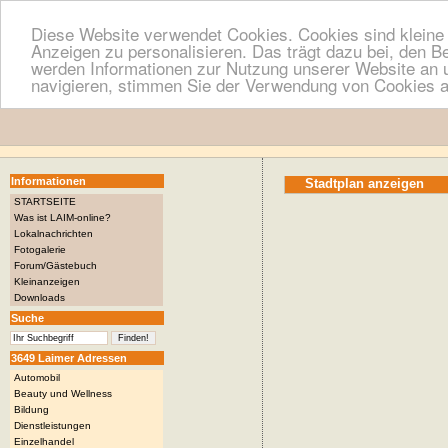
Diese Website verwendet Cookies. Cookies sind kleine T
Anzeigen zu personalisieren. Das trägt dazu bei, den B
werden Informationen zur Nutzung unserer Website an u
navigieren, stimmen Sie der Verwendung von Cookies a
Informationen
Stadtplan anzeigen
STARTSEITE
Was ist LAIM-online?
Lokalnachrichten
Fotogalerie
Forum/Gästebuch
Kleinanzeigen
Downloads
Suche
3649 Laimer Adressen
Automobil
Beauty und Wellness
Bildung
Dienstleistungen
Einzelhandel