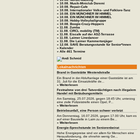
» 10.08. Musik-Miniclub Doremi
» 10.08. Repair-Cafe
» 10.08. Internationaler Volks- und Folklore-Tanz
» 10.08. EIN MÜNCHNER IM HIMMEL
» 10.08. EIN MÜNCHNER IM HIMMEL
» 10.08. Hobby-Volleyballgruppe
» 10.08. Boogie-Crazy-Hoppers
» 11.08. Zumba
» 11.08. CIRCL mobility (TM)
» 11.08. Eiscafe auf der ASZ-Terrasse
» 11.08. Laimer Linedancer
» 11.08. Die Laimer Kammertonjäger
» 12.08. SAVE Beratungsstunde für Senior*innen
» Kalender
» Alle 461 Termine
Lokalnachrichten
Brand in Gaststätte Westendstraße
Ein Brand in der Abluftanlage einer Gaststätte ist am
31. Juli für die Einsatzkräfte de...
» Weiterlesen
Festnahme von drei Tatverdächtigen nach illegalem
Handel mit Betäubungsmitteln
Am Samstag, 25.07.2026, gegen 18:45 Uhr, unterzog
eine zivile Polizeistreife einen Opel, P...
» Weiterlesen
Betriebsunfall, eine Person schwer verletzt
Am Donnerstag, 16.07.2026, gegen 17.00 Uhr, kam es
auf einer Baustelle in Laim zu einem Be...
» Weiterlesen
Energie-Sprechstunde im Seniorenbeirat
Hohe Energiepreise sind vor allem für Menschen eine
Herausforderung, die ohnehin wenig Ge...
» Weiterlesen