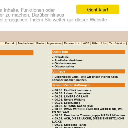
Geht klar!
 Inhalte, Funktionen oder
cher zu machen. Darüber hinaus
itergegeben. Indem Sie weiter auf dieser Website
Kontakt
|
Mediadaten
|
Preise
|
Impressum
|
Datenschutz
|
AGB
|
Hilfe
|
Jobs
|
Text-Version
|
Quick Info
» Notrufliste
» Apotheken-Notdienst
» Geldautomaten
» Glascontainer
Umfrage
» Lebendiges Laim - wie wir unser Viertel noch
schöner machen können
Termine/Veranstaltungen
» 06.08. Ein Blick ins Innere
» 06.08. Laimer Sommerfest
» 06.08. LAYERS OF LAIM
» 06.08. Nordic-Walking
» 06.08. Lesefüchse
» 08.08. STRONG Nation (TM)
» 08.08. WANN WIRD ES ENDLICH WIEDER SO, WIE
ES NIE WAR
» 08.08. Kroatische Theatergruppe MASKA München
» 09.08. ACH, DIESE LÜCKE, DIESE ENTSETZLICHE
LÜCKE
» 09.08. Kretische Tänze
» 10.08. Nordic-Walking