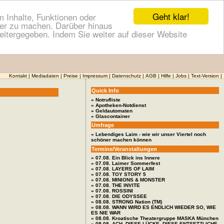
Geht klar!
 Inhalte, Funktionen oder
cher zu machen. Darüber hinaus
itergegeben. Indem Sie weiter auf dieser Website
Kontakt
|
Mediadaten
|
Preise
|
Impressum
|
Datenschutz
|
AGB
|
Hilfe
|
Jobs
|
Text-Version
|
Quick Info
» Notrufliste
» Apotheken-Notdienst
» Geldautomaten
» Glascontainer
Umfrage
» Lebendiges Laim - wie wir unser Viertel noch
schöner machen können
Termine/Veranstaltungen
» 07.08. Ein Blick ins Innere
» 07.08. Laimer Sommerfest
» 07.08. LAYERS OF LAIM
» 07.08. TOY STORY 5
» 07.08. MINIONS & MONSTER
» 07.08. THE INVITE
» 07.08. ROSSINI
» 07.08. DIE ODYSSEE
» 08.08. STRONG Nation (TM)
» 08.08. WANN WIRD ES ENDLICH WIEDER SO, WIE
ES NIE WAR
» 08.08. Kroatische Theatergruppe MASKA München
» 09.08. ACH, DIESE LÜCKE, DIESE ENTSETZLICHE