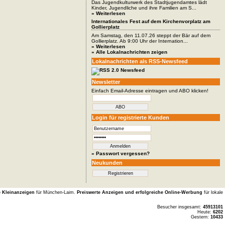
Das Jugendkulturwerk des Stadtjugendamtes lädt
Kinder, Jugendliche und ihre Familien am S...
» Weiterlesen
Internationales Fest auf dem Kirchenvorplatz am
Gollierplatz
Am Samstag, den 11.07.26 steppt der Bär auf dem
Gollierplatz. Ab 9:00 Uhr der Internation...
» Weiterlesen
» Alle Lokalnachrichten zeigen
Lokalnachrichten als RSS-Newsfeed
Newsletter
Einfach Email-Adresse eintragen und ABO klicken!
Login für registrierte Kunden
» Passwort vergessen?
Neukunden
e Kleinanzeigen
für München-Laim.
Preiswerte Anzeigen und erfolgreiche Online-Werbung
für lokale
Besucher insgesamt:
45913101
Heute:
6202
Gestern:
10433