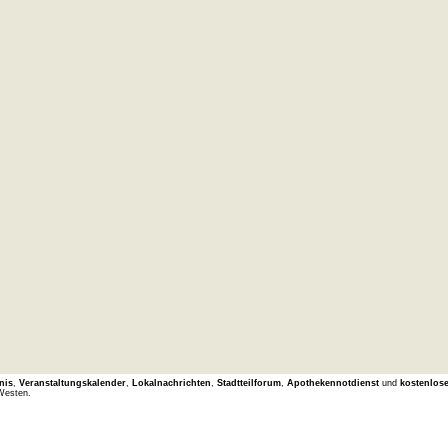
nis
,
Veranstaltungskalender
,
Lokalnachrichten
,
Stadtteilforum
,
Apothekennotdienst
und
kostenlos
Westen.