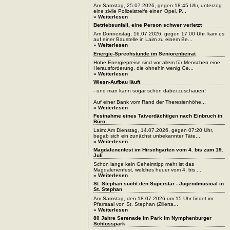
Am Samstag, 25.07.2026, gegen 18:45 Uhr, unterzog
eine zivile Polizeistreife einen Opel, P...
» Weiterlesen
Betriebsunfall, eine Person schwer verletzt
Am Donnerstag, 16.07.2026, gegen 17.00 Uhr, kam es
auf einer Baustelle in Laim zu einem Be...
» Weiterlesen
Energie-Sprechstunde im Seniorenbeirat
Hohe Energiepreise sind vor allem für Menschen eine
Herausforderung, die ohnehin wenig Ge...
» Weiterlesen
Wiesn-Aufbau läuft
- und man kann sogar schön dabei zuschauen!
Auf einer Bank vom Rand der Theresienhöhe...
» Weiterlesen
Festnahme eines Tatverdächtigen nach Einbruch in
Büro
Laim: Am Dienstag, 14.07.2026, gegen 07:20 Uhr,
begab sich ein zunächst unbekannter Täte...
» Weiterlesen
Magdalenenfest im Hirschgarten vom 4. bis zum 19.
Juli
Schon lange kein Geheimtipp mehr ist das
Magdalenenfest, welches heuer vom 4. bis ...
» Weiterlesen
St. Stephan sucht den Superstar - Jugendmusical in
St. Stephan
Am Samstag, den 18.07.2026 um 15 Uhr findet im
Pfarrsaal von St. Stephan (Zillerta...
» Weiterlesen
80 Jahre Serenade im Park im Nymphenburger
Schlosspark