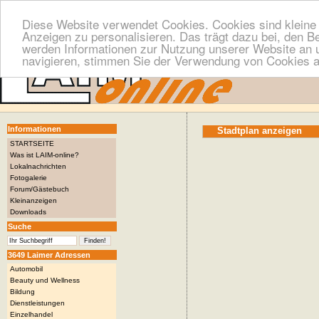
Diese Website verwendet Cookies. Cookies sind kleine T
Anzeigen zu personalisieren. Das trägt dazu bei, den B
werden Informationen zur Nutzung unserer Website an u
navigieren, stimmen Sie der Verwendung von Cookies a
Informationen
Stadtplan anzeigen
STARTSEITE
Was ist LAIM-online?
Lokalnachrichten
Fotogalerie
Forum/Gästebuch
Kleinanzeigen
Downloads
Suche
3649 Laimer Adressen
Automobil
Beauty und Wellness
Bildung
Dienstleistungen
Einzelhandel