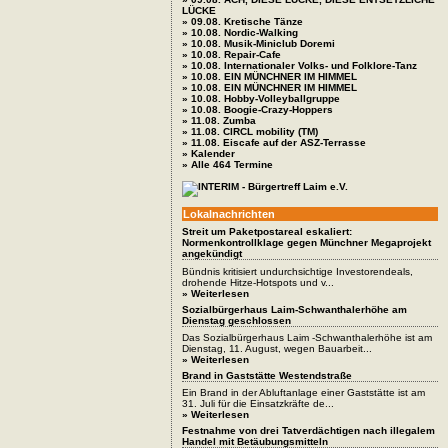
LÜCKE
» 09.08. Kretische Tänze
» 10.08. Nordic-Walking
» 10.08. Musik-Miniclub Doremi
» 10.08. Repair-Cafe
» 10.08. Internationaler Volks- und Folklore-Tanz
» 10.08. EIN MÜNCHNER IM HIMMEL
» 10.08. EIN MÜNCHNER IM HIMMEL
» 10.08. Hobby-Volleyballgruppe
» 10.08. Boogie-Crazy-Hoppers
» 11.08. Zumba
» 11.08. CIRCL mobility (TM)
» 11.08. Eiscafe auf der ASZ-Terrasse
» Kalender
» Alle 464 Termine
Lokalnachrichten
Streit um Paketpostareal eskaliert:
Normenkontrollklage gegen Münchner Megaprojekt
angekündigt
Bündnis kritisiert undurchsichtige Investorendeals,
drohende Hitze-Hotspots und v...
» Weiterlesen
Sozialbürgerhaus Laim-Schwanthalerhöhe am
Dienstag geschlossen
Das Sozialbürgerhaus Laim -Schwanthalerhöhe ist am
Dienstag, 11. August, wegen Bauarbeit...
» Weiterlesen
Brand in Gaststätte Westendstraße
Ein Brand in der Abluftanlage einer Gaststätte ist am
31. Juli für die Einsatzkräfte de...
» Weiterlesen
Festnahme von drei Tatverdächtigen nach illegalem
Handel mit Betäubungsmitteln