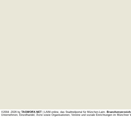
©2004 -2026 by
TAGWORX.NET
| LAIM-online, das Stadtteilportal für München-Laim.
Branchenverzeich
Unternehmen, Einzelhandel, Ärzte sowie Organisationen, Vereine und soziale Einrichtungen im Münchner 