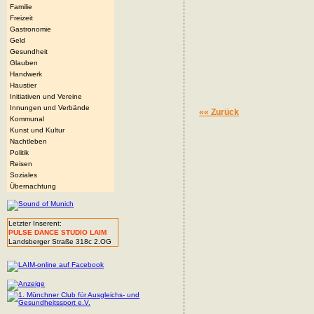
Familie
Freizeit
Gastronomie
Geld
Gesundheit
Glauben
Handwerk
Haustier
Initiativen und Vereine
Innungen und Verbände
«« Zurück
Kommunal
Kunst und Kultur
Nachtleben
Politik
Reisen
Soziales
Übernachtung
Letzter Inserent:
PULSE DANCE STUDIO LAIM
Landsberger Straße 318c 2.OG