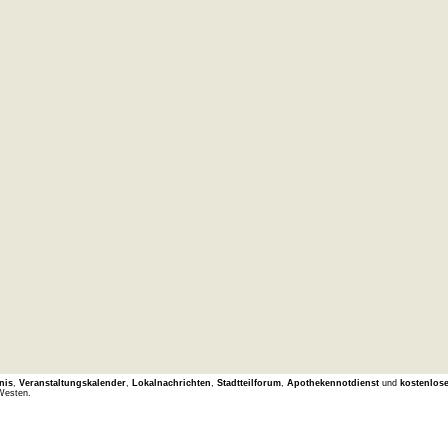
nis
,
Veranstaltungskalender
,
Lokalnachrichten
,
Stadtteilforum
,
Apothekennotdienst
und
kostenlos
Westen.