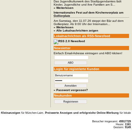
Das Jugendkulturwerk des Stadtjugendamtes lädt
Kinder, Jugendliche und ihre Familien am S...
» Weiterlesen
Internationales Fest auf dem Kirchenvorplatz am
Gollierplatz
Am Samstag, den 11.07.26 steppt der Bär auf dem
Gollierplatz. Ab 9:00 Uhr der Internation...
» Weiterlesen
» Alle Lokalnachrichten zeigen
Lokalnachrichten als RSS-Newsfeed
Newsletter
Einfach Email-Adresse eintragen und ABO klicken!
Login für registrierte Kunden
» Passwort vergessen?
Neukunden
e Kleinanzeigen
für München-Laim.
Preiswerte Anzeigen und erfolgreiche Online-Werbung
für lokale
Besucher insgesamt:
45917729
Heute:
1161
Gestern:
9149