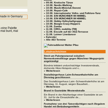
» 09.08. Kretische Tänze
» 10.08. Nordic-Walking
» 10.08. Musik-Miniclub Doremi
» 10.08. Repair-Cafe
» 10.08. Internationaler Volks- und Folklore-Tanz
» 10.08. EIN MÜNCHNER IM HIMMEL
» 10.08. EIN MÜNCHNER IM HIMMEL
» 10.08. Hobby-Volleyballgruppe
» 10.08. Boogie-Crazy-Hoppers
» 11.08. Zumba
 eine Palette
» 11.08. CIRCL mobility (TM)
 mal bunt, mal
» 11.08. Eiscafe auf der ASZ-Terrasse
» 11.08. Laimer Linedancer
» Kalender
» Alle 463 Termine
Lokalnachrichten
Streit um Paketpostareal eskaliert:
Normenkontrollklage gegen Münchner Megaprojekt
angekündigt
Bündnis kritisiert undurchsichtige Investorendeals,
drohende Hitze-Hotspots und v...
» Weiterlesen
Sozialbürgerhaus Laim-Schwanthalerhöhe am
Dienstag geschlossen
Das Sozialbürgerhaus Laim -Schwanthalerhöhe ist am
Dienstag, 11. August, wegen Bauarbeit...
» Weiterlesen
Brand in Gaststätte Westendstraße
Ein Brand in der Abluftanlage einer Gaststätte ist am
31. Juli für die Einsatzkräfte de...
» Weiterlesen
Festnahme von drei Tatverdächtigen nach illegalem
Handel mit Betäubungsmitteln