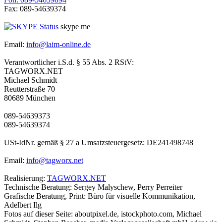
Fax: 089-54639374
skype me
Email:
info@laim-online.de
Verantwortlicher i.S.d. § 55 Abs. 2 RStV:
TAGWORX.NET
Michael Schmidt
Reutterstraße 70
80689 München
089-54639373
089-54639374
USt-IdNr. gemäß § 27 a Umsatzsteuergesetz: DE241498748
Email:
info@tagworx.net
Realisierung:
TAGWORX.NET
Technische Beratung: Sergey Malyschew, Perry Perreiter
Grafische Beratung, Print: Büro für visuelle Kommunikation,
Adelbert Ilg
Fotos auf dieser Seite: aboutpixel.de, istockphoto.com, Michael