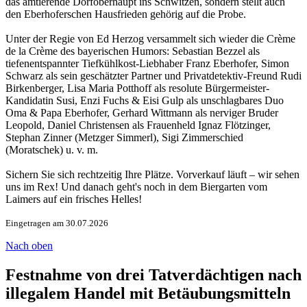
das amtierende Dorfoberhaupt ins Schwitzen, sondern stellt auch
den Eberhoferschen Hausfrieden gehörig auf die Probe.
Unter der Regie von Ed Herzog versammelt sich wieder die Crème
de la Crème des bayerischen Humors: Sebastian Bezzel als
tiefenentspannter Tiefkühlkost-Liebhaber Franz Eberhofer, Simon
Schwarz als sein geschätzter Partner und Privatdetektiv-Freund Rudi
Birkenberger, Lisa Maria Potthoff als resolute Bürgermeister-
Kandidatin Susi, Enzi Fuchs & Eisi Gulp als unschlagbares Duo
Oma & Papa Eberhofer, Gerhard Wittmann als nerviger Bruder
Leopold, Daniel Christensen als Frauenheld Ignaz Flötzinger,
Stephan Zinner (Metzger Simmerl), Sigi Zimmerschied
(Moratschek) u. v. m.
Sichern Sie sich rechtzeitig Ihre Plätze. Vorverkauf läuft – wir sehen
uns im Rex! Und danach geht's noch in dem Biergarten vom
Laimers auf ein frisches Helles!
Eingetragen am 30.07.2026
Nach oben
Festnahme von drei Tatverdächtigen nach
illegalem Handel mit Betäubungsmitteln