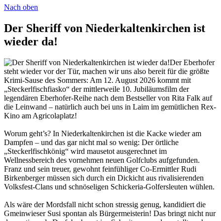
Nach oben
Der Sheriff von Niederkaltenkirchen ist
wieder da!
Der Eberhofer
steht wieder vor der Tür, machen wir uns also bereit für die größte
Krimi-Sause des Sommers: Am 12. August 2026 kommt mit
„Steckerlfischfiasko“ der mittlerweile 10. Jubiläumsfilm der
legendären Eberhofer-Reihe nach dem Bestseller von Rita Falk auf
die Leinwand – natürlich auch bei uns in Laim im gemütlichen Rex-
Kino am Agricolaplatz!
Worum geht’s? In Niederkaltenkirchen ist die Kacke wieder am
Dampfen – und das gar nicht mal so wenig: Der örtliche
„Steckerlfischkönig“ wird mausetot ausgerechnet im
Wellnessbereich des vornehmen neuen Golfclubs aufgefunden.
Franz und sein treuer, gewohnt feinfühliger Co-Ermittler Rudi
Birkenberger müssen sich durch ein Dickicht aus rivalisierenden
Volksfest-Clans und schnöseligen Schickeria-Golfersleuten wühlen.
Als wäre der Mordsfall nicht schon stressig genug, kandidiert die
Gmeinwieser Susi spontan als Bürgermeisterin! Das bringt nicht nur