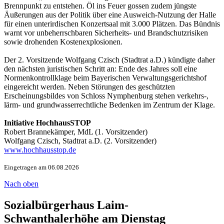
Brennpunkt zu entstehen. Öl ins Feuer gossen zudem jüngste
Äußerungen aus der Politik über eine Ausweich-Nutzung der Halle
für einen unterirdischen Konzertsaal mit 3.000 Plätzen. Das Bündnis
warnt vor unbeherrschbaren Sicherheits- und Brandschutzrisiken
sowie drohenden Kostenexplosionen.
Der 2. Vorsitzende Wolfgang Czisch (Stadtrat a.D.) kündigte daher
den nächsten juristischen Schritt an: Ende des Jahres soll eine
Normenkontrollklage beim Bayerischen Verwaltungsgerichtshof
eingereicht werden. Neben Störungen des geschützten
Erscheinungsbildes von Schloss Nymphenburg stehen verkehrs-,
lärm- und grundwasserrechtliche Bedenken im Zentrum der Klage.
Initiative HochhausSTOP
Robert Brannekämper, MdL (1. Vorsitzender)
Wolfgang Czisch, Stadtrat a.D. (2. Vorsitzender)
www.hochhausstop.de
Eingetragen am 06.08.2026
Nach oben
Sozialbürgerhaus Laim-
Schwanthalerhöhe am Dienstag