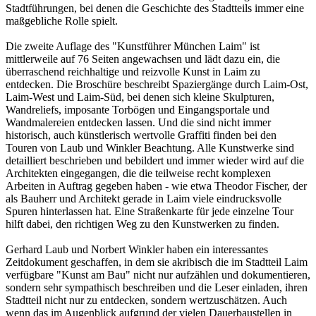
Stadtführungen, bei denen die Geschichte des Stadtteils immer eine
maßgebliche Rolle spielt.
Die zweite Auflage des "Kunstführer München Laim" ist
mittlerweile auf 76 Seiten angewachsen und lädt dazu ein, die
überraschend reichhaltige und reizvolle Kunst in Laim zu
entdecken. Die Broschüre beschreibt Spaziergänge durch Laim-Ost,
Laim-West und Laim-Süd, bei denen sich kleine Skulpturen,
Wandreliefs, imposante Torbögen und Eingangsportale und
Wandmalereien entdecken lassen. Und die sind nicht immer
historisch, auch künstlerisch wertvolle Graffiti finden bei den
Touren von Laub und Winkler Beachtung. Alle Kunstwerke sind
detailliert beschrieben und bebildert und immer wieder wird auf die
Architekten eingegangen, die die teilweise recht komplexen
Arbeiten in Auftrag gegeben haben - wie etwa Theodor Fischer, der
als Bauherr und Architekt gerade in Laim viele eindrucksvolle
Spuren hinterlassen hat. Eine Straßenkarte für jede einzelne Tour
hilft dabei, den richtigen Weg zu den Kunstwerken zu finden.
Gerhard Laub und Norbert Winkler haben ein interessantes
Zeitdokument geschaffen, in dem sie akribisch die im Stadtteil Laim
verfügbare "Kunst am Bau" nicht nur aufzählen und dokumentieren,
sondern sehr sympathisch beschreiben und die Leser einladen, ihren
Stadtteil nicht nur zu entdecken, sondern wertzuschätzen. Auch
wenn das im Augenblick aufgrund der vielen Dauerbaustellen in