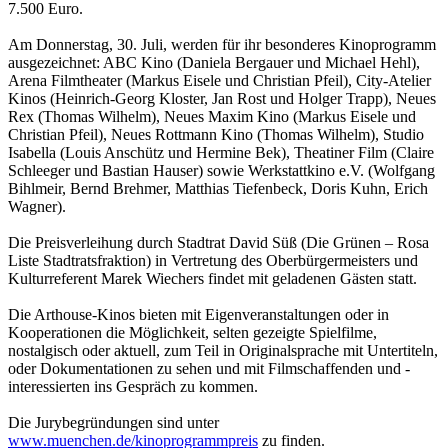
7.500 Euro.
Am Donnerstag, 30. Juli, werden für ihr besonderes Kinoprogramm
ausgezeichnet: ABC Kino (Daniela Bergauer und Michael Hehl),
Arena Filmtheater (Markus Eisele und Christian Pfeil), City-Atelier
Kinos (Heinrich-Georg Kloster, Jan Rost und Holger Trapp), Neues
Rex (Thomas Wilhelm), Neues Maxim Kino (Markus Eisele und
Christian Pfeil), Neues Rottmann Kino (Thomas Wilhelm), Studio
Isabella (Louis Anschütz und Hermine Bek), Theatiner Film (Claire
Schleeger und Bastian Hauser) sowie Werkstattkino e.V. (Wolfgang
Bihlmeir, Bernd Brehmer, Matthias Tiefenbeck, Doris Kuhn, Erich
Wagner).
Die Preisverleihung durch Stadtrat David Süß (Die Grünen – Rosa
Liste Stadtratsfraktion) in Vertretung des Oberbürgermeisters und
Kulturreferent Marek Wiechers findet mit geladenen Gästen statt.
Die Arthouse-Kinos bieten mit Eigenveranstaltungen oder in
Kooperationen die Möglichkeit, selten gezeigte Spielfilme,
nostalgisch oder aktuell, zum Teil in Originalsprache mit Untertiteln,
oder Dokumentationen zu sehen und mit Filmschaffenden und -
interessierten ins Gespräch zu kommen.
Die Jurybegründungen sind unter
www.muenchen.de/kinoprogrammpreis
zu finden.