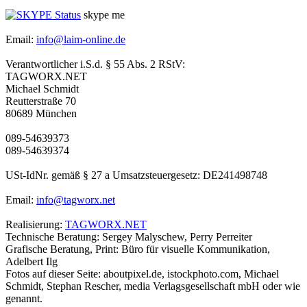
skype me
Email:
info@laim-online.de
Verantwortlicher i.S.d. § 55 Abs. 2 RStV:
TAGWORX.NET
Michael Schmidt
Reutterstraße 70
80689 München
089-54639373
089-54639374
USt-IdNr. gemäß § 27 a Umsatzsteuergesetz: DE241498748
Email:
info@tagworx.net
Realisierung:
TAGWORX.NET
Technische Beratung: Sergey Malyschew, Perry Perreiter
Grafische Beratung, Print: Büro für visuelle Kommunikation,
Adelbert Ilg
Fotos auf dieser Seite: aboutpixel.de, istockphoto.com, Michael
Schmidt, Stephan Rescher, media Verlagsgesellschaft mbH oder wie
genannt.