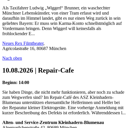
Als Taxifahrer Ludwig „Wiggerl“ Brunner, ein waschechter
Münchner Lebenskünstler, von einer Tram erfasst wird und
daraufhin im Himmel landet, gibt es nur einen Weg zurück in sein
geliebtes Bayern: Er muss sein Karma-Konto schnellstmöglich auf
Vordermann bringen. Denn Wiggerl will keinesfalls als
frohlockender E...
Neues Rex Filmtheater
,
Agricolastraße 16, 80687 München
Nach oben
10.08.2026 | Repair-Cafe
Beginn: 14:00
Sie haben Dinge, die nicht mehr funktionieren, aber noch zu schade
zum Wegwerfen sind? Im Repair-Café des ASZ Kleinhadern-
Blumenau unterstützen ehrenamtliche Helferinnen und Helfer bei
der Reparatur kleiner Elektrogeräte. Eine vorherige Anmeldung mit
kurzer Beschreibung des Defekts ist erforderlich. Währenddessen l...
Alten- und Service-Zentrum Kleinhadern-Blumenau
Alpenveilchenstraße 42, 80689 München