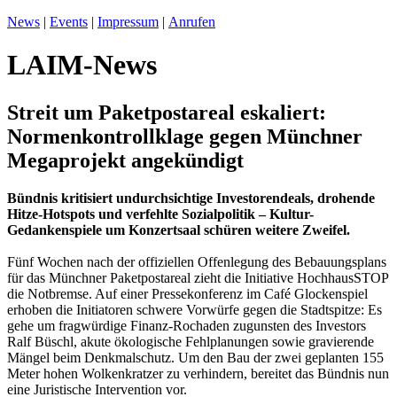
News
|
Events
|
Impressum
|
Anrufen
LAIM-News
Streit um Paketpostareal eskaliert:
Normenkontrollklage gegen Münchner
Megaprojekt angekündigt
Bündnis kritisiert undurchsichtige Investorendeals, drohende
Hitze-Hotspots und verfehlte Sozialpolitik – Kultur-
Gedankenspiele um Konzertsaal schüren weitere Zweifel.
Fünf Wochen nach der offiziellen Offenlegung des Bebauungsplans
für das Münchner Paketpostareal zieht die Initiative HochhausSTOP
die Notbremse. Auf einer Pressekonferenz im Café Glockenspiel
erhoben die Initiatoren schwere Vorwürfe gegen die Stadtspitze: Es
gehe um fragwürdige Finanz-Rochaden zugunsten des Investors
Ralf Büschl, akute ökologische Fehlplanungen sowie gravierende
Mängel beim Denkmalschutz. Um den Bau der zwei geplanten 155
Meter hohen Wolkenkratzer zu verhindern, bereitet das Bündnis nun
eine Juristische Intervention vor.