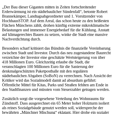
„Der Bau dieser Giganten mitten in Zeiten fortschreitender
Erderwärmung ist ein städtebaulicher Sündenfall“, betonte Robert
Brannekämper, Landtagsabgeordneter und 1. Vorsitzender von
HochhausSTOP. Auf dem Areal, das schon heute zu den heißesten
Flächen Münchens zählt, drohen künftig extreme mikroklimatische
Belastungen und immenser Energiebedarf für die Kühlung. Anstatt
auf klimagerechtes Bauen zu setzen, winke die Stadt eine massive
Nachverdichtung durch.
Besonders scharf kritisiert das Bündnis die finanzielle Vereinbarung
zwischen Stadt und Investor. Durch das neu zugestandene Baurecht
verzeichne der Investor eine geschätzte Wertsteigerung von über
418 Millionen Euro. Gleichzeitig erlaube die Stadt, die
veranschlagten 100 Millionen Euro für die Sanierung der
denkmalgeschützten Paketposthalle mit den regulären
städtebaulichen Abgaben (SoBoN) zu verrechnen. Nach Ansicht der
Kritiker wird das Sozialmodell damit ad absurdum geführt:
Öffentliche Mittel für Kitas, Parks und Straßen fehlten am Ende in
den Stadtfinanzen und müssten vom Steuerzahler getragen werden.
Zusätzlich sorgt die vorgesehene Verteilung des Wohnraums für
Zündstoff. Dass ausgerechnet ein 65 Meter hoher Holzturm isoliert
als reines Sozialgebäude genutzt werden soll, widerspreche der
bewährten „Münchner Mischung“ eklatant. Hier drohe ein sozialer