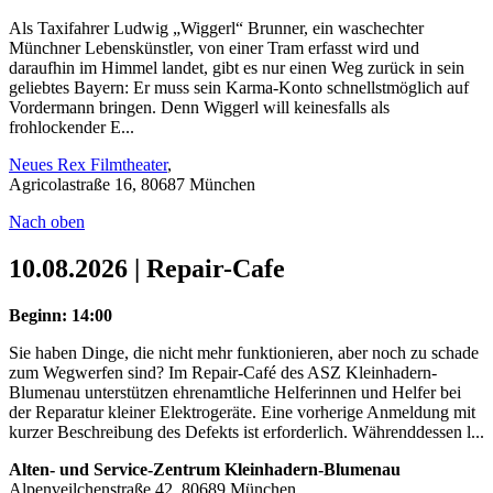
Als Taxifahrer Ludwig „Wiggerl“ Brunner, ein waschechter
Münchner Lebenskünstler, von einer Tram erfasst wird und
daraufhin im Himmel landet, gibt es nur einen Weg zurück in sein
geliebtes Bayern: Er muss sein Karma-Konto schnellstmöglich auf
Vordermann bringen. Denn Wiggerl will keinesfalls als
frohlockender E...
Neues Rex Filmtheater
,
Agricolastraße 16, 80687 München
Nach oben
10.08.2026 | Repair-Cafe
Beginn: 14:00
Sie haben Dinge, die nicht mehr funktionieren, aber noch zu schade
zum Wegwerfen sind? Im Repair-Café des ASZ Kleinhadern-
Blumenau unterstützen ehrenamtliche Helferinnen und Helfer bei
der Reparatur kleiner Elektrogeräte. Eine vorherige Anmeldung mit
kurzer Beschreibung des Defekts ist erforderlich. Währenddessen l...
Alten- und Service-Zentrum Kleinhadern-Blumenau
Alpenveilchenstraße 42, 80689 München