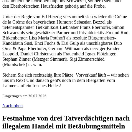
das amtierende Dorfoberhaupt ins Schwitzen, sondern stellt auch
den Eberhoferschen Hausfrieden gehörig auf die Probe.
Unter der Regie von Ed Herzog versammelt sich wieder die Crème
de la Crème des bayerischen Humors: Sebastian Bezzel als
tiefenentspannter Tiefkühlkost-Liebhaber Franz Eberhofer, Simon
Schwarz als sein geschätzter Partner und Privatdetektiv-Freund Rudi
Birkenberger, Lisa Maria Potthoff als resolute Bürgermeister-
Kandidatin Susi, Enzi Fuchs & Eisi Gulp als unschlagbares Duo
Oma & Papa Eberhofer, Gerhard Wittmann als nerviger Bruder
Leopold, Daniel Christensen als Frauenheld Ignaz Flötzinger,
Stephan Zinner (Metzger Simmerl), Sigi Zimmerschied
(Moratschek) u. v. m.
Sichern Sie sich rechtzeitig Ihre Plätze. Vorverkauf läuft – wir sehen
uns im Rex! Und danach geht's noch in dem Biergarten vom
Laimers auf ein frisches Helles!
Eingetragen am 30.07.2026
Nach oben
Festnahme von drei Tatverdächtigen nach
illegalem Handel mit Betäubungsmitteln