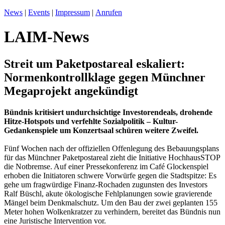
News
|
Events
|
Impressum
|
Anrufen
LAIM-News
Streit um Paketpostareal eskaliert:
Normenkontrollklage gegen Münchner
Megaprojekt angekündigt
Bündnis kritisiert undurchsichtige Investorendeals, drohende
Hitze-Hotspots und verfehlte Sozialpolitik – Kultur-
Gedankenspiele um Konzertsaal schüren weitere Zweifel.
Fünf Wochen nach der offiziellen Offenlegung des Bebauungsplans
für das Münchner Paketpostareal zieht die Initiative HochhausSTOP
die Notbremse. Auf einer Pressekonferenz im Café Glockenspiel
erhoben die Initiatoren schwere Vorwürfe gegen die Stadtspitze: Es
gehe um fragwürdige Finanz-Rochaden zugunsten des Investors
Ralf Büschl, akute ökologische Fehlplanungen sowie gravierende
Mängel beim Denkmalschutz. Um den Bau der zwei geplanten 155
Meter hohen Wolkenkratzer zu verhindern, bereitet das Bündnis nun
eine Juristische Intervention vor.