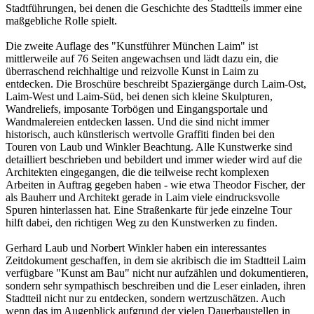
Stadtführungen, bei denen die Geschichte des Stadtteils immer eine
maßgebliche Rolle spielt.
Die zweite Auflage des "Kunstführer München Laim" ist
mittlerweile auf 76 Seiten angewachsen und lädt dazu ein, die
überraschend reichhaltige und reizvolle Kunst in Laim zu
entdecken. Die Broschüre beschreibt Spaziergänge durch Laim-Ost,
Laim-West und Laim-Süd, bei denen sich kleine Skulpturen,
Wandreliefs, imposante Torbögen und Eingangsportale und
Wandmalereien entdecken lassen. Und die sind nicht immer
historisch, auch künstlerisch wertvolle Graffiti finden bei den
Touren von Laub und Winkler Beachtung. Alle Kunstwerke sind
detailliert beschrieben und bebildert und immer wieder wird auf die
Architekten eingegangen, die die teilweise recht komplexen
Arbeiten in Auftrag gegeben haben - wie etwa Theodor Fischer, der
als Bauherr und Architekt gerade in Laim viele eindrucksvolle
Spuren hinterlassen hat. Eine Straßenkarte für jede einzelne Tour
hilft dabei, den richtigen Weg zu den Kunstwerken zu finden.
Gerhard Laub und Norbert Winkler haben ein interessantes
Zeitdokument geschaffen, in dem sie akribisch die im Stadtteil Laim
verfügbare "Kunst am Bau" nicht nur aufzählen und dokumentieren,
sondern sehr sympathisch beschreiben und die Leser einladen, ihren
Stadtteil nicht nur zu entdecken, sondern wertzuschätzen. Auch
wenn das im Augenblick aufgrund der vielen Dauerbaustellen in