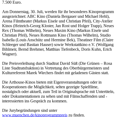
7.500 Euro.
Am Donnerstag, 30. Juli, werden für ihr besonderes Kinoprogramm
ausgezeichnet: ABC Kino (Daniela Bergauer und Michael Hehl),
Arena Filmtheater (Markus Eisele und Christian Pfeil), City-Atelier
Kinos (Heinrich-Georg Kloster, Jan Rost und Holger Trapp), Neues
Rex (Thomas Wilhelm), Neues Maxim Kino (Markus Eisele und
Christian Pfeil), Neues Rottmann Kino (Thomas Wilhelm), Studio
Isabella (Louis Anschütz und Hermine Bek), Theatiner Film (Claire
Schleeger und Bastian Hauser) sowie Werkstattkino e.V. (Wolfgang
Bihlmeir, Bernd Brehmer, Matthias Tiefenbeck, Doris Kuhn, Erich
Wagner).
Die Preisverleihung durch Stadtrat David Süß (Die Grünen – Rosa
Liste Stadtratsfraktion) in Vertretung des Oberbürgermeisters und
Kulturreferent Marek Wiechers findet mit geladenen Gästen statt.
Die Arthouse-Kinos bieten mit Eigenveranstaltungen oder in
Kooperationen die Möglichkeit, selten gezeigte Spielfilme,
nostalgisch oder aktuell, zum Teil in Originalsprache mit Untertiteln,
oder Dokumentationen zu sehen und mit Filmschaffenden und -
interessierten ins Gespräch zu kommen.
Die Jurybegründungen sind unter
www.muenchen.de/kinoprogrammpreis
zu finden.