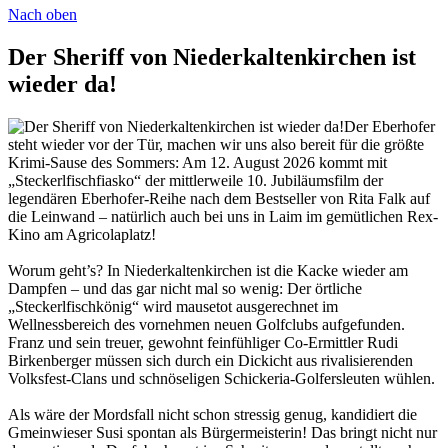
Nach oben
Der Sheriff von Niederkaltenkirchen ist
wieder da!
Der Eberhofer
steht wieder vor der Tür, machen wir uns also bereit für die größte
Krimi-Sause des Sommers: Am 12. August 2026 kommt mit
„Steckerlfischfiasko“ der mittlerweile 10. Jubiläumsfilm der
legendären Eberhofer-Reihe nach dem Bestseller von Rita Falk auf
die Leinwand – natürlich auch bei uns in Laim im gemütlichen Rex-
Kino am Agricolaplatz!
Worum geht’s? In Niederkaltenkirchen ist die Kacke wieder am
Dampfen – und das gar nicht mal so wenig: Der örtliche
„Steckerlfischkönig“ wird mausetot ausgerechnet im
Wellnessbereich des vornehmen neuen Golfclubs aufgefunden.
Franz und sein treuer, gewohnt feinfühliger Co-Ermittler Rudi
Birkenberger müssen sich durch ein Dickicht aus rivalisierenden
Volksfest-Clans und schnöseligen Schickeria-Golfersleuten wühlen.
Als wäre der Mordsfall nicht schon stressig genug, kandidiert die
Gmeinwieser Susi spontan als Bürgermeisterin! Das bringt nicht nur