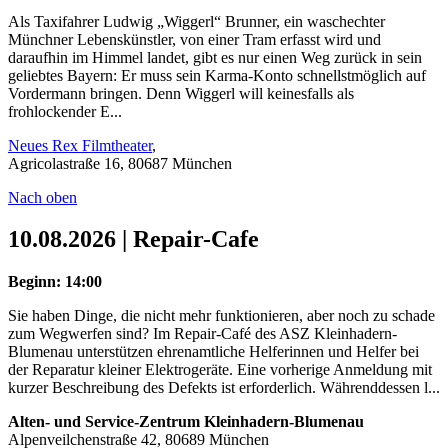
Als Taxifahrer Ludwig „Wiggerl“ Brunner, ein waschechter
Münchner Lebenskünstler, von einer Tram erfasst wird und
daraufhin im Himmel landet, gibt es nur einen Weg zurück in sein
geliebtes Bayern: Er muss sein Karma-Konto schnellstmöglich auf
Vordermann bringen. Denn Wiggerl will keinesfalls als
frohlockender E...
Neues Rex Filmtheater
,
Agricolastraße 16, 80687 München
Nach oben
10.08.2026 | Repair-Cafe
Beginn: 14:00
Sie haben Dinge, die nicht mehr funktionieren, aber noch zu schade
zum Wegwerfen sind? Im Repair-Café des ASZ Kleinhadern-
Blumenau unterstützen ehrenamtliche Helferinnen und Helfer bei
der Reparatur kleiner Elektrogeräte. Eine vorherige Anmeldung mit
kurzer Beschreibung des Defekts ist erforderlich. Währenddessen l...
Alten- und Service-Zentrum Kleinhadern-Blumenau
Alpenveilchenstraße 42, 80689 München