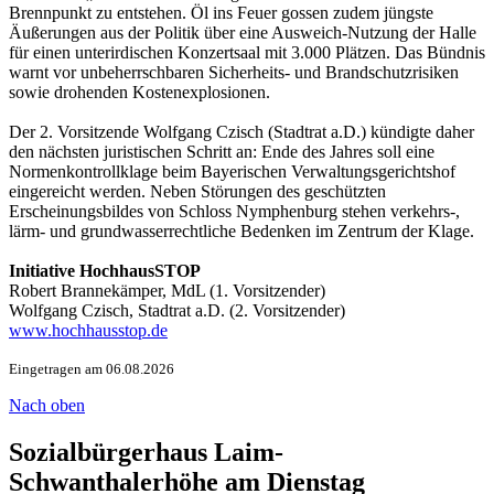
Brennpunkt zu entstehen. Öl ins Feuer gossen zudem jüngste
Äußerungen aus der Politik über eine Ausweich-Nutzung der Halle
für einen unterirdischen Konzertsaal mit 3.000 Plätzen. Das Bündnis
warnt vor unbeherrschbaren Sicherheits- und Brandschutzrisiken
sowie drohenden Kostenexplosionen.
Der 2. Vorsitzende Wolfgang Czisch (Stadtrat a.D.) kündigte daher
den nächsten juristischen Schritt an: Ende des Jahres soll eine
Normenkontrollklage beim Bayerischen Verwaltungsgerichtshof
eingereicht werden. Neben Störungen des geschützten
Erscheinungsbildes von Schloss Nymphenburg stehen verkehrs-,
lärm- und grundwasserrechtliche Bedenken im Zentrum der Klage.
Initiative HochhausSTOP
Robert Brannekämper, MdL (1. Vorsitzender)
Wolfgang Czisch, Stadtrat a.D. (2. Vorsitzender)
www.hochhausstop.de
Eingetragen am 06.08.2026
Nach oben
Sozialbürgerhaus Laim-
Schwanthalerhöhe am Dienstag