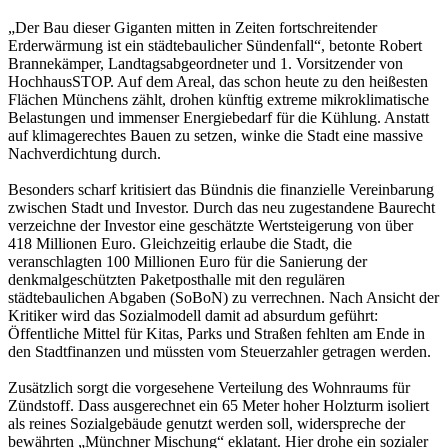
„Der Bau dieser Giganten mitten in Zeiten fortschreitender
Erderwärmung ist ein städtebaulicher Sündenfall“, betonte Robert
Brannekämper, Landtagsabgeordneter und 1. Vorsitzender von
HochhausSTOP. Auf dem Areal, das schon heute zu den heißesten
Flächen Münchens zählt, drohen künftig extreme mikroklimatische
Belastungen und immenser Energiebedarf für die Kühlung. Anstatt
auf klimagerechtes Bauen zu setzen, winke die Stadt eine massive
Nachverdichtung durch.
Besonders scharf kritisiert das Bündnis die finanzielle Vereinbarung
zwischen Stadt und Investor. Durch das neu zugestandene Baurecht
verzeichne der Investor eine geschätzte Wertsteigerung von über
418 Millionen Euro. Gleichzeitig erlaube die Stadt, die
veranschlagten 100 Millionen Euro für die Sanierung der
denkmalgeschützten Paketposthalle mit den regulären
städtebaulichen Abgaben (SoBoN) zu verrechnen. Nach Ansicht der
Kritiker wird das Sozialmodell damit ad absurdum geführt:
Öffentliche Mittel für Kitas, Parks und Straßen fehlten am Ende in
den Stadtfinanzen und müssten vom Steuerzahler getragen werden.
Zusätzlich sorgt die vorgesehene Verteilung des Wohnraums für
Zündstoff. Dass ausgerechnet ein 65 Meter hoher Holzturm isoliert
als reines Sozialgebäude genutzt werden soll, widerspreche der
bewährten „Münchner Mischung“ eklatant. Hier drohe ein sozialer