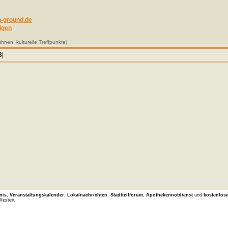
-ground.de
igen
nen, kulturelle Treffpunkte)
3
|
nis
,
Veranstaltungskalender
,
Lokalnachrichten
,
Stadtteilforum
,
Apothekennotdienst
und
kostenlos
Westen.