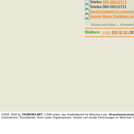
089-56010713
089-56010721
kontakt@z-common
Stadtplan ze
(Kunst und Kultur → Konzertbüh
Blättern:
<<
|
<
|
9
|
10
|
11
|
12
|
1
©2004 -2026 by
TAGWORX.NET
| LAIM-online, das Stadtteilportal für München-Laim.
Branchenverzeich
Unternehmen, Einzelhandel, Ärzte sowie Organisationen, Vereine und soziale Einrichtungen im Münchner 