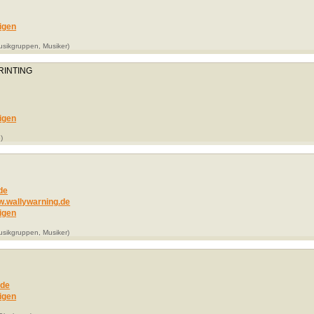
igen
usikgruppen, Musiker)
RINTING
igen
)
de
w.wallywarning.de
igen
usikgruppen, Musiker)
.de
igen