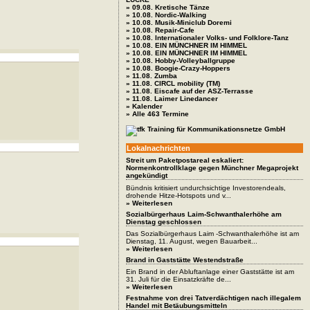
» 09.08. Kretische Tänze
» 10.08. Nordic-Walking
» 10.08. Musik-Miniclub Doremi
» 10.08. Repair-Cafe
» 10.08. Internationaler Volks- und Folklore-Tanz
» 10.08. EIN MÜNCHNER IM HIMMEL
» 10.08. EIN MÜNCHNER IM HIMMEL
» 10.08. Hobby-Volleyballgruppe
» 10.08. Boogie-Crazy-Hoppers
» 11.08. Zumba
» 11.08. CIRCL mobility (TM)
» 11.08. Eiscafe auf der ASZ-Terrasse
» 11.08. Laimer Linedancer
» Kalender
» Alle 463 Termine
Lokalnachrichten
Streit um Paketpostareal eskaliert:
Normenkontrollklage gegen Münchner Megaprojekt
angekündigt
Bündnis kritisiert undurchsichtige Investorendeals,
drohende Hitze-Hotspots und v...
» Weiterlesen
Sozialbürgerhaus Laim-Schwanthalerhöhe am
Dienstag geschlossen
Das Sozialbürgerhaus Laim -Schwanthalerhöhe ist am
Dienstag, 11. August, wegen Bauarbeit...
» Weiterlesen
Brand in Gaststätte Westendstraße
Ein Brand in der Abluftanlage einer Gaststätte ist am
31. Juli für die Einsatzkräfte de...
» Weiterlesen
Festnahme von drei Tatverdächtigen nach illegalem
Handel mit Betäubungsmitteln