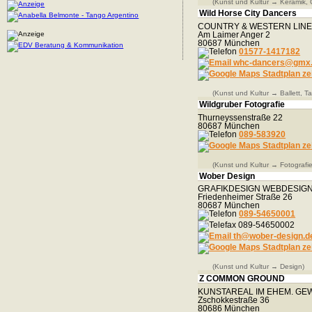
(Kunst und Kultur → Keramik, 
Wild Horse City Dancers
COUNTRY & WESTERN LINED
Am Laimer Anger 2
80687 München
01577-1417182
whc-dancers@gmx
Stadtplan ze
(Kunst und Kultur → Ballett, Ta
Wildgruber Fotografie
Thurneyssenstraße 22
80687 München
089-583920
Stadtplan ze
(Kunst und Kultur → Fotografie
Wober Design
GRAFIKDESIGN WEBDESIGN
Friedenheimer Straße 26
80687 München
089-54650001
089-54650002
th@wober-design.d
Stadtplan ze
(Kunst und Kultur → Design)
Z COMMON GROUND
KUNSTAREAL IM EHEM. G
Zschokkestraße 36
80686 München