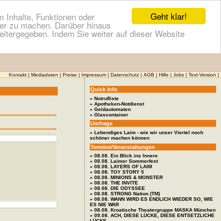
Geht klar!
 Inhalte, Funktionen oder
cher zu machen. Darüber hinaus
itergegeben. Indem Sie weiter auf dieser Website
Kontakt
|
Mediadaten
|
Preise
|
Impressum
|
Datenschutz
|
AGB
|
Hilfe
|
Jobs
|
Text-Version
|
Quick Info
» Notrufliste
» Apotheken-Notdienst
» Geldautomaten
» Glascontainer
Umfrage
» Lebendiges Laim - wie wir unser Viertel noch
schöner machen können
Termine/Veranstaltungen
» 08.08. Ein Blick ins Innere
» 08.08. Laimer Sommerfest
» 08.08. LAYERS OF LAIM
» 08.08. TOY STORY 5
» 08.08. MINIONS & MONSTER
» 08.08. THE INVITE
» 08.08. DIE ODYSSEE
» 08.08. STRONG Nation (TM)
» 08.08. WANN WIRD ES ENDLICH WIEDER SO, WIE
ES NIE WAR
» 08.08. Kroatische Theatergruppe MASKA München
» 09.08. ACH, DIESE LÜCKE, DIESE ENTSETZLICHE
LÜCKE