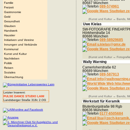
80687 München
Familie
089-574961
Freizeit
Stadtplan ze
Gastronomie
Geld
(Kunst und Kultur → Bands, M
Gesundheit
Uwe Kielas
Glauben
SW-FOTOGRAFIE FINEARTP
Handwerk
Hörkherstraße 14
Haustier
80686 München
089-58929685
Initiativen und Vereine
u.kielas@gmx.de
Innungen und Verbände
Stadtplan ze
Kommunal
Kunst und Kultur
(Kunst und Kultur → Fotografie
Nachtleben
Wally Warning
Politik
Camerloherstraße 62
Reisen
80689 München
Soziales
089-587913
Übernachtung
info@wallywarning.
http://ww
Stadtplan ze
Letzter Inserent:
(Kunst und Kultur → Bands, M
PULSE DANCE STUDIO LAIM
Landsberger Straße 318c 2.OG
Werkstatt für Keramik
Blutenburgstraße 98 Rgb
80636 München
0177-6505684
lisa@zech-keramik
Stadtplan ze