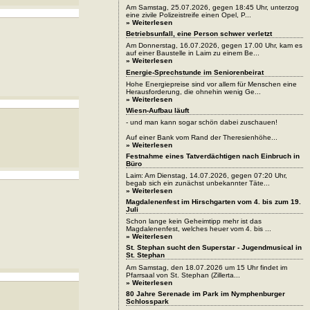
Am Samstag, 25.07.2026, gegen 18:45 Uhr, unterzog
eine zivile Polizeistreife einen Opel, P...
» Weiterlesen
Betriebsunfall, eine Person schwer verletzt
Am Donnerstag, 16.07.2026, gegen 17.00 Uhr, kam es
auf einer Baustelle in Laim zu einem Be...
» Weiterlesen
Energie-Sprechstunde im Seniorenbeirat
Hohe Energiepreise sind vor allem für Menschen eine
Herausforderung, die ohnehin wenig Ge...
» Weiterlesen
Wiesn-Aufbau läuft
- und man kann sogar schön dabei zuschauen!
Auf einer Bank vom Rand der Theresienhöhe...
» Weiterlesen
Festnahme eines Tatverdächtigen nach Einbruch in
Büro
Laim: Am Dienstag, 14.07.2026, gegen 07:20 Uhr,
begab sich ein zunächst unbekannter Täte...
» Weiterlesen
Magdalenenfest im Hirschgarten vom 4. bis zum 19.
Juli
Schon lange kein Geheimtipp mehr ist das
Magdalenenfest, welches heuer vom 4. bis ...
» Weiterlesen
St. Stephan sucht den Superstar - Jugendmusical in
St. Stephan
Am Samstag, den 18.07.2026 um 15 Uhr findet im
Pfarrsaal von St. Stephan (Zillerta...
» Weiterlesen
80 Jahre Serenade im Park im Nymphenburger
Schlosspark