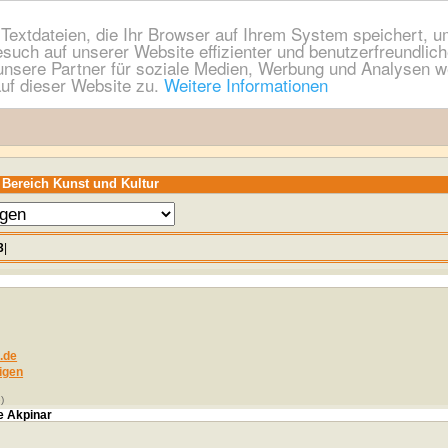
extdateien, die Ihr Browser auf Ihrem System speichert, um
esuch auf unserer Website effizienter und benutzerfreundli
nsere Partner für soziale Medien, Werbung und Analysen we
uf dieser Website zu.
Weitere Informationen
 Bereich Kunst und Kultur
3
|
.de
igen
)
e Akpinar