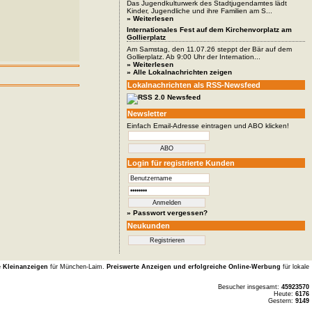
Das Jugendkulturwerk des Stadtjugendamtes lädt
Kinder, Jugendliche und ihre Familien am S...
» Weiterlesen
Internationales Fest auf dem Kirchenvorplatz am
Gollierplatz
Am Samstag, den 11.07.26 steppt der Bär auf dem
Gollierplatz. Ab 9:00 Uhr der Internation...
» Weiterlesen
» Alle Lokalnachrichten zeigen
Lokalnachrichten als RSS-Newsfeed
Newsletter
Einfach Email-Adresse eintragen und ABO klicken!
Login für registrierte Kunden
» Passwort vergessen?
Neukunden
e Kleinanzeigen
für München-Laim.
Preiswerte Anzeigen und erfolgreiche Online-Werbung
für lokale
Besucher insgesamt:
45923570
Heute:
6176
Gestern:
9149