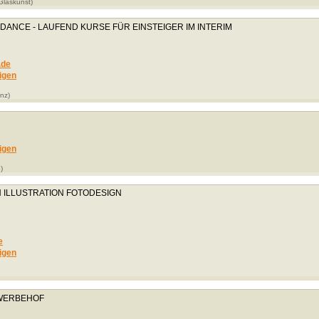
Glaskunst)
ANCE - LAUFEND KURSE FÜR EINSTEIGER IM INTERIM
.de
igen
nz)
igen
)
 ILLUSTRATION FOTODESIGN
e
igen
EWERBEHOF