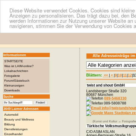
Diese Website verwendet Cookies. Cookies sind kleine T
Anzeigen zu personalisieren. Das trägt dazu bei, den B
werden Informationen zur Nutzung unserer Website an u
navigieren, stimmen Sie der Verwendung von Cookies a
Informationen
Alle Adresseinträge im
STARTSEITE
Was ist LAIM-online?
Lokalnachrichten
Blättern:
<<
|
<
|
9
|
10
|
11
|
12
|
1
Fotogalerie
Forum/Gästebuch
twist and shout GmbH
Kleinanzeigen
Downloads
Landsberger Straße 320
80687 München
Suche
089-5468330
089-5808788
info@twistandshout
3649 Laimer Adressen
Stadtplan ze
Automobil
Beauty und Wellness
(Kunst und Kultur → Fotografie
Bildung
Türkische Volksmusikgrupp
Dienstleistungen
C/O ASIM ASLAN
Einzelhandel
Agnes-Bernauer-Straße 16