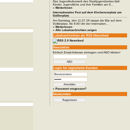
Das Jugendkulturwerk des Stadtjugendamtes lädt
Kinder, Jugendliche und ihre Familien am S...
» Weiterlesen
Internationales Fest auf dem Kirchenvorplatz am
Gollierplatz
Am Samstag, den 11.07.26 steppt der Bär auf dem
Gollierplatz. Ab 9:00 Uhr der Internation...
» Weiterlesen
» Alle Lokalnachrichten zeigen
Lokalnachrichten als RSS-Newsfeed
Newsletter
Einfach Email-Adresse eintragen und ABO klicken!
Login für registrierte Kunden
» Passwort vergessen?
Neukunden