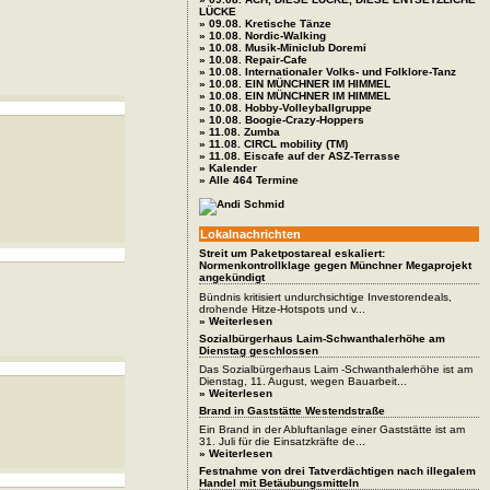
LÜCKE
» 09.08. Kretische Tänze
» 10.08. Nordic-Walking
» 10.08. Musik-Miniclub Doremi
» 10.08. Repair-Cafe
» 10.08. Internationaler Volks- und Folklore-Tanz
» 10.08. EIN MÜNCHNER IM HIMMEL
» 10.08. EIN MÜNCHNER IM HIMMEL
» 10.08. Hobby-Volleyballgruppe
» 10.08. Boogie-Crazy-Hoppers
» 11.08. Zumba
» 11.08. CIRCL mobility (TM)
» 11.08. Eiscafe auf der ASZ-Terrasse
» Kalender
» Alle 464 Termine
Lokalnachrichten
Streit um Paketpostareal eskaliert:
Normenkontrollklage gegen Münchner Megaprojekt
angekündigt
Bündnis kritisiert undurchsichtige Investorendeals,
drohende Hitze-Hotspots und v...
» Weiterlesen
Sozialbürgerhaus Laim-Schwanthalerhöhe am
Dienstag geschlossen
Das Sozialbürgerhaus Laim -Schwanthalerhöhe ist am
Dienstag, 11. August, wegen Bauarbeit...
» Weiterlesen
Brand in Gaststätte Westendstraße
Ein Brand in der Abluftanlage einer Gaststätte ist am
31. Juli für die Einsatzkräfte de...
» Weiterlesen
Festnahme von drei Tatverdächtigen nach illegalem
Handel mit Betäubungsmitteln