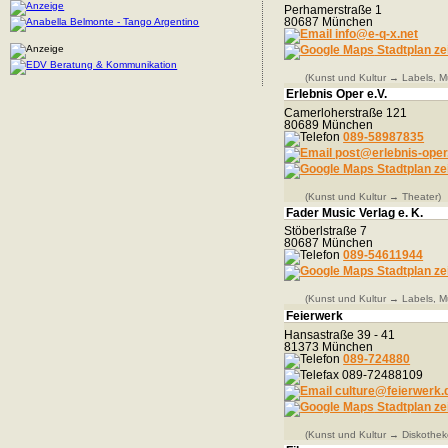
Perhamerstraße 1
80687 München
info@e-q-x.net
Stadtplan ze
(Kunst und Kultur → Labels, Mu
Erlebnis Oper e.V.
Camerloherstraße 121
80689 München
089-58987835
post@erlebnis-oper
Stadtplan ze
(Kunst und Kultur → Theater)
Fader Music Verlag e. K.
Stöberlstraße 7
80687 München
089-54611944
Stadtplan ze
(Kunst und Kultur → Labels, Mu
Feierwerk
Hansastraße 39 - 41
81373 München
089-724880
089-72488109
culture@feierwerk.
Stadtplan ze
(Kunst und Kultur → Diskothek