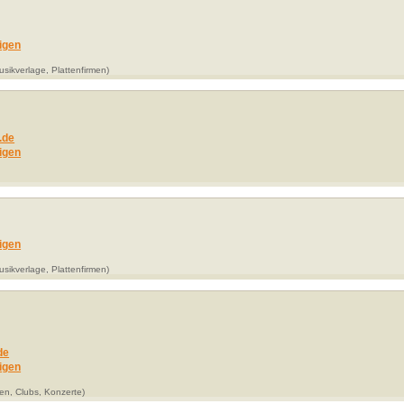
igen
sikverlage, Plattenfirmen)
.de
igen
igen
sikverlage, Plattenfirmen)
de
igen
en, Clubs, Konzerte)