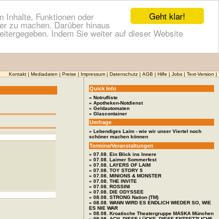
Geht klar!
 Inhalte, Funktionen oder
cher zu machen. Darüber hinaus
itergegeben. Indem Sie weiter auf dieser Website
Kontakt
|
Mediadaten
|
Preise
|
Impressum
|
Datenschutz
|
AGB
|
Hilfe
|
Jobs
|
Text-Version
|
Quick Info
» Notrufliste
» Apotheken-Notdienst
» Geldautomaten
» Glascontainer
Umfrage
» Lebendiges Laim - wie wir unser Viertel noch
schöner machen können
Termine/Veranstaltungen
» 07.08. Ein Blick ins Innere
» 07.08. Laimer Sommerfest
» 07.08. LAYERS OF LAIM
» 07.08. TOY STORY 5
» 07.08. MINIONS & MONSTER
» 07.08. THE INVITE
» 07.08. ROSSINI
» 07.08. DIE ODYSSEE
» 08.08. STRONG Nation (TM)
» 08.08. WANN WIRD ES ENDLICH WIEDER SO, WIE
ES NIE WAR
» 08.08. Kroatische Theatergruppe MASKA München
» 09.08. ACH, DIESE LÜCKE, DIESE ENTSETZLICHE