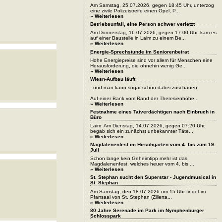
Am Samstag, 25.07.2026, gegen 18:45 Uhr, unterzog
eine zivile Polizeistreife einen Opel, P...
» Weiterlesen
Betriebsunfall, eine Person schwer verletzt
Am Donnerstag, 16.07.2026, gegen 17.00 Uhr, kam es
auf einer Baustelle in Laim zu einem Be...
» Weiterlesen
Energie-Sprechstunde im Seniorenbeirat
Hohe Energiepreise sind vor allem für Menschen eine
Herausforderung, die ohnehin wenig Ge...
» Weiterlesen
Wiesn-Aufbau läuft
- und man kann sogar schön dabei zuschauen!
Auf einer Bank vom Rand der Theresienhöhe...
» Weiterlesen
Festnahme eines Tatverdächtigen nach Einbruch in
Büro
Laim: Am Dienstag, 14.07.2026, gegen 07:20 Uhr,
begab sich ein zunächst unbekannter Täte...
» Weiterlesen
Magdalenenfest im Hirschgarten vom 4. bis zum 19.
Juli
Schon lange kein Geheimtipp mehr ist das
Magdalenenfest, welches heuer vom 4. bis ...
» Weiterlesen
St. Stephan sucht den Superstar - Jugendmusical in
St. Stephan
Am Samstag, den 18.07.2026 um 15 Uhr findet im
Pfarrsaal von St. Stephan (Zillerta...
» Weiterlesen
80 Jahre Serenade im Park im Nymphenburger
Schlosspark