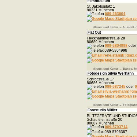
Filmmuseum
St. Jakobsplatz 1
80331 München
089-263004
Stadtplan ze
(Kunst und Kultur → Ausstell
Flat Out
Fleckhammerstraße 28
80689 München
089-5804998
ode
089-5804998
irene.stangl@gmx.
Stadtplan ze
(Kunst und Kultur → Bands, M
Fotodesign Silvia Werhahn
Schrottstraße 17
80686 München
089-587245
oder
0
silvia-werhahn@gm
Stadtplan ze
(Kunst und Kultur → Fotografie
Fotostudio Müller
BLITZGERÄTE UND STUDIO
Schäufeleinstraße 20
80687 München
089-5703714
089-5706387
Stadtplan ze