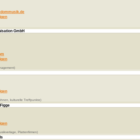
dommusik.de
igen
nisation GmbH
om
igen
anagement)
igen
nen, kulturelle Treffpunkte)
 Figge
igen
sikverlage, Plattenfirmen)
ds