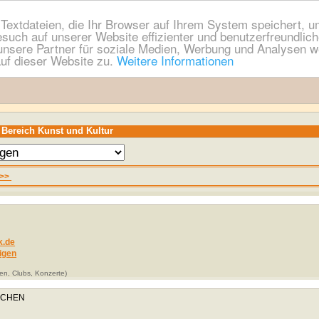
extdateien, die Ihr Browser auf Ihrem System speichert, um
esuch auf unserer Website effizienter und benutzerfreundli
nsere Partner für soziale Medien, Werbung und Analysen we
uf dieser Website zu.
Weitere Informationen
 Bereich Kunst und Kultur
>>
.de
igen
en, Clubs, Konzerte)
NCHEN