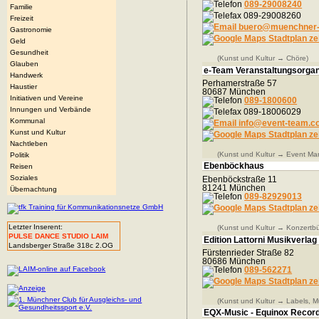
089-29008240
Familie
089-29008260
Freizeit
buero@muenchner-
Gastronomie
Stadtplan ze
Geld
Gesundheit
(Kunst und Kultur → Chöre)
Glauben
e-Team Veranstaltungsorga
Handwerk
Perhamerstraße 57
Haustier
80687 München
Initiativen und Vereine
089-1800600
Innungen und Verbände
089-18006029
Kommunal
info@event-team.c
Kunst und Kultur
Stadtplan ze
Nachtleben
(Kunst und Kultur → Event M
Politik
Ebenböckhaus
Reisen
Soziales
Ebenböckstraße 11
81241 München
Übernachtung
089-82929013
Stadtplan ze
Letzter Inserent:
(Kunst und Kultur → Konzertbüh
PULSE DANCE STUDIO LAIM
Edition Lattorni Musikverlag
Landsberger Straße 318c 2.OG
Fürstenrieder Straße 82
80686 München
089-562271
Stadtplan ze
(Kunst und Kultur → Labels, Mu
EQX-Music - Equinox Recor