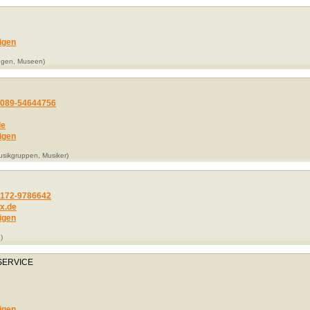
igen
ungen, Museen)
r
089-54644756
de
igen
usikgruppen, Musiker)
172-9786642
x.de
igen
)
SERVICE
igen