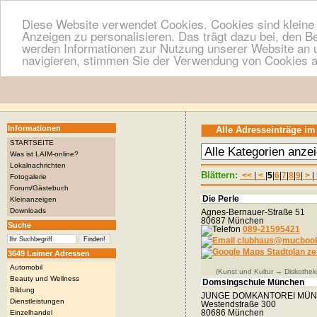
Diese Website verwendet Cookies. Cookies sind kleine T
Anzeigen zu personalisieren. Das trägt dazu bei, den B
werden Informationen zur Nutzung unserer Website an u
navigieren, stimmen Sie der Verwendung von Cookies a
Informationen
Alle Adresseinträge im
STARTSEITE
Was ist LAIM-online?
Lokalnachrichten
Blättern:
<<
|
<
|
5
|
6
|
7
|
8
|
9
|
>
|
Fotogalerie
Forum/Gästebuch
Die Perle
Kleinanzeigen
Downloads
Agnes-Bernauer-Straße 51
80687 München
Suche
089-21595421
clubhaus@mucbook
Stadtplan ze
3649 Laimer Adressen
Automobil
(Kunst und Kultur → Diskothek
Beauty und Wellness
Domsingschule München
Bildung
JUNGE DOMKANTOREI MÜ
Dienstleistungen
Westendstraße 300
80686 München
Einzelhandel