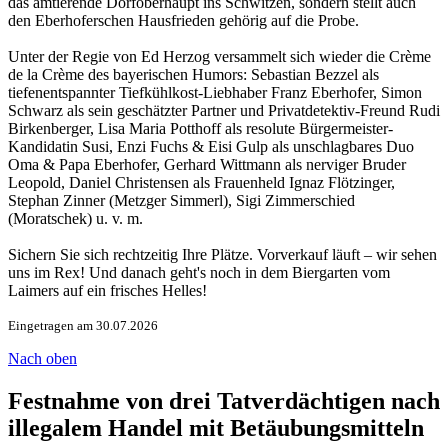
das amtierende Dorfoberhaupt ins Schwitzen, sondern stellt auch
den Eberhoferschen Hausfrieden gehörig auf die Probe.
Unter der Regie von Ed Herzog versammelt sich wieder die Crème
de la Crème des bayerischen Humors: Sebastian Bezzel als
tiefenentspannter Tiefkühlkost-Liebhaber Franz Eberhofer, Simon
Schwarz als sein geschätzter Partner und Privatdetektiv-Freund Rudi
Birkenberger, Lisa Maria Potthoff als resolute Bürgermeister-
Kandidatin Susi, Enzi Fuchs & Eisi Gulp als unschlagbares Duo
Oma & Papa Eberhofer, Gerhard Wittmann als nerviger Bruder
Leopold, Daniel Christensen als Frauenheld Ignaz Flötzinger,
Stephan Zinner (Metzger Simmerl), Sigi Zimmerschied
(Moratschek) u. v. m.
Sichern Sie sich rechtzeitig Ihre Plätze. Vorverkauf läuft – wir sehen
uns im Rex! Und danach geht's noch in dem Biergarten vom
Laimers auf ein frisches Helles!
Eingetragen am 30.07.2026
Nach oben
Festnahme von drei Tatverdächtigen nach
illegalem Handel mit Betäubungsmitteln