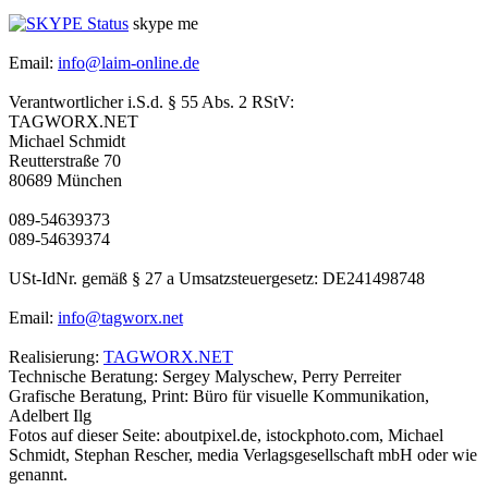
skype me
Email:
info@laim-online.de
Verantwortlicher i.S.d. § 55 Abs. 2 RStV:
TAGWORX.NET
Michael Schmidt
Reutterstraße 70
80689 München
089-54639373
089-54639374
USt-IdNr. gemäß § 27 a Umsatzsteuergesetz: DE241498748
Email:
info@tagworx.net
Realisierung:
TAGWORX.NET
Technische Beratung: Sergey Malyschew, Perry Perreiter
Grafische Beratung, Print: Büro für visuelle Kommunikation,
Adelbert Ilg
Fotos auf dieser Seite: aboutpixel.de, istockphoto.com, Michael
Schmidt, Stephan Rescher, media Verlagsgesellschaft mbH oder wie
genannt.