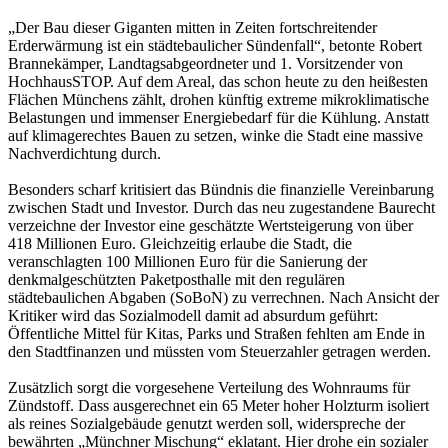
„Der Bau dieser Giganten mitten in Zeiten fortschreitender
Erderwärmung ist ein städtebaulicher Sündenfall“, betonte Robert
Brannekämper, Landtagsabgeordneter und 1. Vorsitzender von
HochhausSTOP. Auf dem Areal, das schon heute zu den heißesten
Flächen Münchens zählt, drohen künftig extreme mikroklimatische
Belastungen und immenser Energiebedarf für die Kühlung. Anstatt
auf klimagerechtes Bauen zu setzen, winke die Stadt eine massive
Nachverdichtung durch.
Besonders scharf kritisiert das Bündnis die finanzielle Vereinbarung
zwischen Stadt und Investor. Durch das neu zugestandene Baurecht
verzeichne der Investor eine geschätzte Wertsteigerung von über
418 Millionen Euro. Gleichzeitig erlaube die Stadt, die
veranschlagten 100 Millionen Euro für die Sanierung der
denkmalgeschützten Paketposthalle mit den regulären
städtebaulichen Abgaben (SoBoN) zu verrechnen. Nach Ansicht der
Kritiker wird das Sozialmodell damit ad absurdum geführt:
Öffentliche Mittel für Kitas, Parks und Straßen fehlten am Ende in
den Stadtfinanzen und müssten vom Steuerzahler getragen werden.
Zusätzlich sorgt die vorgesehene Verteilung des Wohnraums für
Zündstoff. Dass ausgerechnet ein 65 Meter hoher Holzturm isoliert
als reines Sozialgebäude genutzt werden soll, widerspreche der
bewährten „Münchner Mischung“ eklatant. Hier drohe ein sozialer