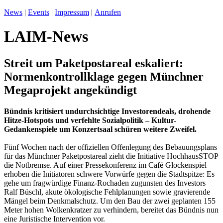
News
|
Events
|
Impressum
|
Anrufen
LAIM-News
Streit um Paketpostareal eskaliert:
Normenkontrollklage gegen Münchner
Megaprojekt angekündigt
Bündnis kritisiert undurchsichtige Investorendeals, drohende
Hitze-Hotspots und verfehlte Sozialpolitik – Kultur-
Gedankenspiele um Konzertsaal schüren weitere Zweifel.
Fünf Wochen nach der offiziellen Offenlegung des Bebauungsplans
für das Münchner Paketpostareal zieht die Initiative HochhausSTOP
die Notbremse. Auf einer Pressekonferenz im Café Glockenspiel
erhoben die Initiatoren schwere Vorwürfe gegen die Stadtspitze: Es
gehe um fragwürdige Finanz-Rochaden zugunsten des Investors
Ralf Büschl, akute ökologische Fehlplanungen sowie gravierende
Mängel beim Denkmalschutz. Um den Bau der zwei geplanten 155
Meter hohen Wolkenkratzer zu verhindern, bereitet das Bündnis nun
eine Juristische Intervention vor.