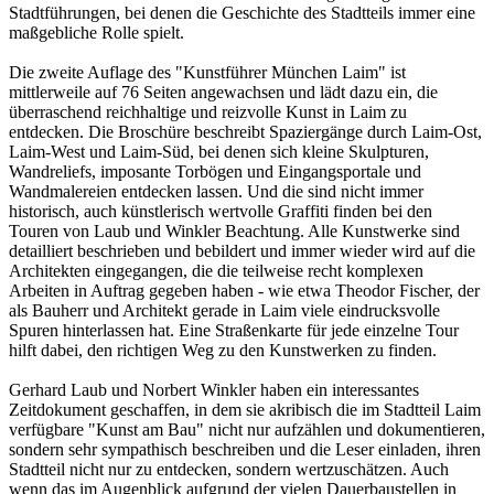
Stadtführungen, bei denen die Geschichte des Stadtteils immer eine
maßgebliche Rolle spielt.
Die zweite Auflage des "Kunstführer München Laim" ist
mittlerweile auf 76 Seiten angewachsen und lädt dazu ein, die
überraschend reichhaltige und reizvolle Kunst in Laim zu
entdecken. Die Broschüre beschreibt Spaziergänge durch Laim-Ost,
Laim-West und Laim-Süd, bei denen sich kleine Skulpturen,
Wandreliefs, imposante Torbögen und Eingangsportale und
Wandmalereien entdecken lassen. Und die sind nicht immer
historisch, auch künstlerisch wertvolle Graffiti finden bei den
Touren von Laub und Winkler Beachtung. Alle Kunstwerke sind
detailliert beschrieben und bebildert und immer wieder wird auf die
Architekten eingegangen, die die teilweise recht komplexen
Arbeiten in Auftrag gegeben haben - wie etwa Theodor Fischer, der
als Bauherr und Architekt gerade in Laim viele eindrucksvolle
Spuren hinterlassen hat. Eine Straßenkarte für jede einzelne Tour
hilft dabei, den richtigen Weg zu den Kunstwerken zu finden.
Gerhard Laub und Norbert Winkler haben ein interessantes
Zeitdokument geschaffen, in dem sie akribisch die im Stadtteil Laim
verfügbare "Kunst am Bau" nicht nur aufzählen und dokumentieren,
sondern sehr sympathisch beschreiben und die Leser einladen, ihren
Stadtteil nicht nur zu entdecken, sondern wertzuschätzen. Auch
wenn das im Augenblick aufgrund der vielen Dauerbaustellen in