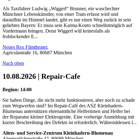
Als Taxifahrer Ludwig „Wiggerl“ Brunner, ein waschechter
Münchner Lebenskünstler, von einer Tram erfasst wird und
daraufhin im Himmel landet, gibt es nur einen Weg zurück in sein
geliebtes Bayern: Er muss sein Karma-Konto schnellstmöglich auf
Vordermann bringen. Denn Wiggerl will keinesfalls als
frohlockender E...
Neues Rex Filmtheater
,
Agricolastraße 16, 80687 München
Nach oben
10.08.2026 | Repair-Cafe
Beginn: 14:00
Sie haben Dinge, die nicht mehr funktionieren, aber noch zu schade
zum Wegwerfen sind? Im Repair-Café des ASZ Kleinhadern-
Blumenau unterstützen ehrenamtliche Helferinnen und Helfer bei
der Reparatur kleiner Elektrogeräte. Eine vorherige Anmeldung mit
kurzer Beschreibung des Defekts ist erforderlich. Währenddessen l...
Alten- und Service-Zentrum Kleinhadern-Blumenau
Alpenveilchenstraße 42, 80689 München