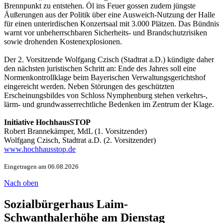
Brennpunkt zu entstehen. Öl ins Feuer gossen zudem jüngste
Äußerungen aus der Politik über eine Ausweich-Nutzung der Halle
für einen unterirdischen Konzertsaal mit 3.000 Plätzen. Das Bündnis
warnt vor unbeherrschbaren Sicherheits- und Brandschutzrisiken
sowie drohenden Kostenexplosionen.
Der 2. Vorsitzende Wolfgang Czisch (Stadtrat a.D.) kündigte daher
den nächsten juristischen Schritt an: Ende des Jahres soll eine
Normenkontrollklage beim Bayerischen Verwaltungsgerichtshof
eingereicht werden. Neben Störungen des geschützten
Erscheinungsbildes von Schloss Nymphenburg stehen verkehrs-,
lärm- und grundwasserrechtliche Bedenken im Zentrum der Klage.
Initiative HochhausSTOP
Robert Brannekämper, MdL (1. Vorsitzender)
Wolfgang Czisch, Stadtrat a.D. (2. Vorsitzender)
www.hochhausstop.de
Eingetragen am 06.08.2026
Nach oben
Sozialbürgerhaus Laim-
Schwanthalerhöhe am Dienstag