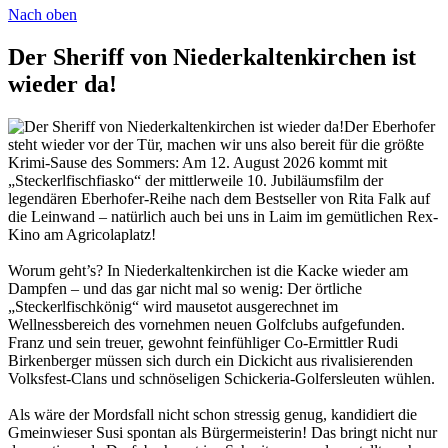
Nach oben
Der Sheriff von Niederkaltenkirchen ist
wieder da!
Der Eberhofer
steht wieder vor der Tür, machen wir uns also bereit für die größte
Krimi-Sause des Sommers: Am 12. August 2026 kommt mit
„Steckerlfischfiasko“ der mittlerweile 10. Jubiläumsfilm der
legendären Eberhofer-Reihe nach dem Bestseller von Rita Falk auf
die Leinwand – natürlich auch bei uns in Laim im gemütlichen Rex-
Kino am Agricolaplatz!
Worum geht’s? In Niederkaltenkirchen ist die Kacke wieder am
Dampfen – und das gar nicht mal so wenig: Der örtliche
„Steckerlfischkönig“ wird mausetot ausgerechnet im
Wellnessbereich des vornehmen neuen Golfclubs aufgefunden.
Franz und sein treuer, gewohnt feinfühliger Co-Ermittler Rudi
Birkenberger müssen sich durch ein Dickicht aus rivalisierenden
Volksfest-Clans und schnöseligen Schickeria-Golfersleuten wühlen.
Als wäre der Mordsfall nicht schon stressig genug, kandidiert die
Gmeinwieser Susi spontan als Bürgermeisterin! Das bringt nicht nur