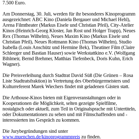
7.500 Euro.
Am Donnerstag, 30. Juli, werden für ihr besonderes Kinoprogramm
ausgezeichnet: ABC Kino (Daniela Bergauer und Michael Hehl),
Arena Filmtheater (Markus Eisele und Christian Pfeil), City-Atelier
Kinos (Heinrich-Georg Kloster, Jan Rost und Holger Trapp), Neues
Rex (Thomas Wilhelm), Neues Maxim Kino (Markus Eisele und
Christian Pfeil), Neues Rottmann Kino (Thomas Wilhelm), Studio
Isabella (Louis Anschütz und Hermine Bek), Theatiner Film (Claire
Schleeger und Bastian Hauser) sowie Werkstattkino e.V. (Wolfgang
Bihlmeir, Bernd Brehmer, Matthias Tiefenbeck, Doris Kuhn, Erich
Wagner).
Die Preisverleihung durch Stadtrat David Süß (Die Grünen – Rosa
Liste Stadtratsfraktion) in Vertretung des Oberbürgermeisters und
Kulturreferent Marek Wiechers findet mit geladenen Gästen statt.
Die Arthouse-Kinos bieten mit Eigenveranstaltungen oder in
Kooperationen die Möglichkeit, selten gezeigte Spielfilme,
nostalgisch oder aktuell, zum Teil in Originalsprache mit Untertiteln,
oder Dokumentationen zu sehen und mit Filmschaffenden und -
interessierten ins Gespräch zu kommen.
Die Jurybegründungen sind unter
www.muenchen.de/kinoprogrammpreis
zu finden.