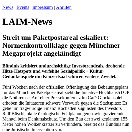
News
|
Events
|
Impressum
|
Anrufen
LAIM-News
Streit um Paketpostareal eskaliert:
Normenkontrollklage gegen Münchner
Megaprojekt angekündigt
Bündnis kritisiert undurchsichtige Investorendeals, drohende
Hitze-Hotspots und verfehlte Sozialpolitik – Kultur-
Gedankenspiele um Konzertsaal schüren weitere Zweifel.
Fünf Wochen nach der offiziellen Offenlegung des Bebauungsplans
für das Münchner Paketpostareal zieht die Initiative HochhausSTOP
die Notbremse. Auf einer Pressekonferenz im Café Glockenspiel
erhoben die Initiatoren schwere Vorwürfe gegen die Stadtspitze: Es
gehe um fragwürdige Finanz-Rochaden zugunsten des Investors
Ralf Büschl, akute ökologische Fehlplanungen sowie gravierende
Mängel beim Denkmalschutz. Um den Bau der zwei geplanten 155
Meter hohen Wolkenkratzer zu verhindern, bereitet das Bündnis nun
eine Juristische Intervention vor.