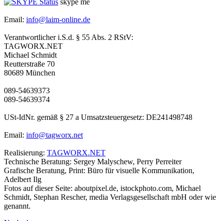
skype me
Email:
info@laim-online.de
Verantwortlicher i.S.d. § 55 Abs. 2 RStV:
TAGWORX.NET
Michael Schmidt
Reutterstraße 70
80689 München
089-54639373
089-54639374
USt-IdNr. gemäß § 27 a Umsatzsteuergesetz: DE241498748
Email:
info@tagworx.net
Realisierung:
TAGWORX.NET
Technische Beratung: Sergey Malyschew, Perry Perreiter
Grafische Beratung, Print: Büro für visuelle Kommunikation,
Adelbert Ilg
Fotos auf dieser Seite: aboutpixel.de, istockphoto.com, Michael
Schmidt, Stephan Rescher, media Verlagsgesellschaft mbH oder wie
genannt.