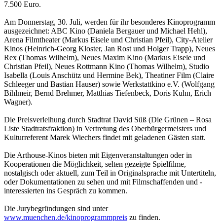
7.500 Euro.
Am Donnerstag, 30. Juli, werden für ihr besonderes Kinoprogramm
ausgezeichnet: ABC Kino (Daniela Bergauer und Michael Hehl),
Arena Filmtheater (Markus Eisele und Christian Pfeil), City-Atelier
Kinos (Heinrich-Georg Kloster, Jan Rost und Holger Trapp), Neues
Rex (Thomas Wilhelm), Neues Maxim Kino (Markus Eisele und
Christian Pfeil), Neues Rottmann Kino (Thomas Wilhelm), Studio
Isabella (Louis Anschütz und Hermine Bek), Theatiner Film (Claire
Schleeger und Bastian Hauser) sowie Werkstattkino e.V. (Wolfgang
Bihlmeir, Bernd Brehmer, Matthias Tiefenbeck, Doris Kuhn, Erich
Wagner).
Die Preisverleihung durch Stadtrat David Süß (Die Grünen – Rosa
Liste Stadtratsfraktion) in Vertretung des Oberbürgermeisters und
Kulturreferent Marek Wiechers findet mit geladenen Gästen statt.
Die Arthouse-Kinos bieten mit Eigenveranstaltungen oder in
Kooperationen die Möglichkeit, selten gezeigte Spielfilme,
nostalgisch oder aktuell, zum Teil in Originalsprache mit Untertiteln,
oder Dokumentationen zu sehen und mit Filmschaffenden und -
interessierten ins Gespräch zu kommen.
Die Jurybegründungen sind unter
www.muenchen.de/kinoprogrammpreis
zu finden.