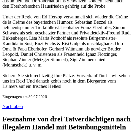
das amtierende Dorfoberhaupt ins Schwitzen, sondern stellt auch
den Eberhoferschen Hausfrieden gehörig auf die Probe.
Unter der Regie von Ed Herzog versammelt sich wieder die Crème
de la Crème des bayerischen Humors: Sebastian Bezzel als
tiefenentspannter Tiefkühlkost-Liebhaber Franz Eberhofer, Simon
Schwarz als sein geschätzter Partner und Privatdetektiv-Freund Rudi
Birkenberger, Lisa Maria Potthoff als resolute Bürgermeister-
Kandidatin Susi, Enzi Fuchs & Eisi Gulp als unschlagbares Duo
Oma & Papa Eberhofer, Gerhard Wittmann als nerviger Bruder
Leopold, Daniel Christensen als Frauenheld Ignaz Flötzinger,
Stephan Zinner (Metzger Simmerl), Sigi Zimmerschied
(Moratschek) u. v. m.
Sichern Sie sich rechtzeitig Ihre Plätze. Vorverkauf läuft – wir sehen
uns im Rex! Und danach geht's noch in dem Biergarten vom
Laimers auf ein frisches Helles!
Eingetragen am 30.07.2026
Nach oben
Festnahme von drei Tatverdächtigen nach
illegalem Handel mit Betäubungsmitteln