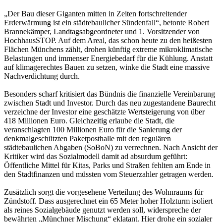
„Der Bau dieser Giganten mitten in Zeiten fortschreitender
Erderwärmung ist ein städtebaulicher Sündenfall“, betonte Robert
Brannekämper, Landtagsabgeordneter und 1. Vorsitzender von
HochhausSTOP. Auf dem Areal, das schon heute zu den heißesten
Flächen Münchens zählt, drohen künftig extreme mikroklimatische
Belastungen und immenser Energiebedarf für die Kühlung. Anstatt
auf klimagerechtes Bauen zu setzen, winke die Stadt eine massive
Nachverdichtung durch.
Besonders scharf kritisiert das Bündnis die finanzielle Vereinbarung
zwischen Stadt und Investor. Durch das neu zugestandene Baurecht
verzeichne der Investor eine geschätzte Wertsteigerung von über
418 Millionen Euro. Gleichzeitig erlaube die Stadt, die
veranschlagten 100 Millionen Euro für die Sanierung der
denkmalgeschützten Paketposthalle mit den regulären
städtebaulichen Abgaben (SoBoN) zu verrechnen. Nach Ansicht der
Kritiker wird das Sozialmodell damit ad absurdum geführt:
Öffentliche Mittel für Kitas, Parks und Straßen fehlten am Ende in
den Stadtfinanzen und müssten vom Steuerzahler getragen werden.
Zusätzlich sorgt die vorgesehene Verteilung des Wohnraums für
Zündstoff. Dass ausgerechnet ein 65 Meter hoher Holzturm isoliert
als reines Sozialgebäude genutzt werden soll, widerspreche der
bewährten „Münchner Mischung“ eklatant. Hier drohe ein sozialer