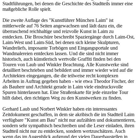
Stadtführungen, bei denen die Geschichte des Stadtteils immer eine
maßgebliche Rolle spielt.
Die zweite Auflage des "Kunstführer München Laim" ist
mittlerweile auf 76 Seiten angewachsen und lädt dazu ein, die
überraschend reichhaltige und reizvolle Kunst in Laim zu
entdecken. Die Broschüre beschreibt Spaziergänge durch Laim-Ost,
Laim-West und Laim-Süd, bei denen sich kleine Skulpturen,
Wandreliefs, imposante Torbögen und Eingangsportale und
Wandmalereien entdecken lassen. Und die sind nicht immer
historisch, auch künstlerisch wertvolle Graffiti finden bei den
Touren von Laub und Winkler Beachtung. Alle Kunstwerke sind
detailliert beschrieben und bebildert und immer wieder wird auf die
Architekten eingegangen, die die teilweise recht komplexen
Arbeiten in Auftrag gegeben haben - wie etwa Theodor Fischer, der
als Bauherr und Architekt gerade in Laim viele eindrucksvolle
Spuren hinterlassen hat. Eine Straßenkarte für jede einzelne Tour
hilft dabei, den richtigen Weg zu den Kunstwerken zu finden.
Gerhard Laub und Norbert Winkler haben ein interessantes
Zeitdokument geschaffen, in dem sie akribisch die im Stadtteil Laim
verfügbare "Kunst am Bau" nicht nur aufzählen und dokumentieren,
sondern sehr sympathisch beschreiben und die Leser einladen, ihren
Stadtteil nicht nur zu entdecken, sondern wertzuschätzen. Auch
wenn das im Augenblick aufgrund der vielen Dauerbaustellen in