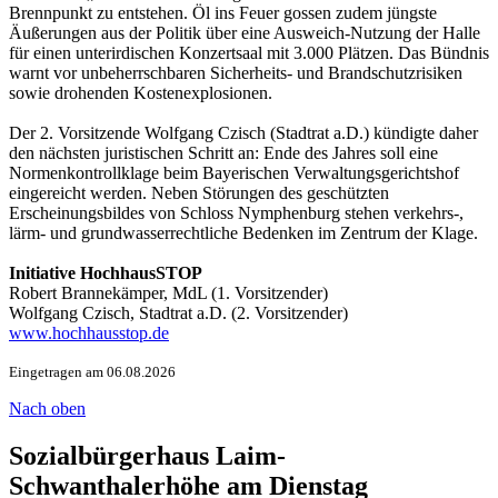
Brennpunkt zu entstehen. Öl ins Feuer gossen zudem jüngste
Äußerungen aus der Politik über eine Ausweich-Nutzung der Halle
für einen unterirdischen Konzertsaal mit 3.000 Plätzen. Das Bündnis
warnt vor unbeherrschbaren Sicherheits- und Brandschutzrisiken
sowie drohenden Kostenexplosionen.
Der 2. Vorsitzende Wolfgang Czisch (Stadtrat a.D.) kündigte daher
den nächsten juristischen Schritt an: Ende des Jahres soll eine
Normenkontrollklage beim Bayerischen Verwaltungsgerichtshof
eingereicht werden. Neben Störungen des geschützten
Erscheinungsbildes von Schloss Nymphenburg stehen verkehrs-,
lärm- und grundwasserrechtliche Bedenken im Zentrum der Klage.
Initiative HochhausSTOP
Robert Brannekämper, MdL (1. Vorsitzender)
Wolfgang Czisch, Stadtrat a.D. (2. Vorsitzender)
www.hochhausstop.de
Eingetragen am 06.08.2026
Nach oben
Sozialbürgerhaus Laim-
Schwanthalerhöhe am Dienstag