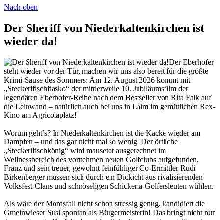
Nach oben
Der Sheriff von Niederkaltenkirchen ist
wieder da!
Der Eberhofer
steht wieder vor der Tür, machen wir uns also bereit für die größte
Krimi-Sause des Sommers: Am 12. August 2026 kommt mit
„Steckerlfischfiasko“ der mittlerweile 10. Jubiläumsfilm der
legendären Eberhofer-Reihe nach dem Bestseller von Rita Falk auf
die Leinwand – natürlich auch bei uns in Laim im gemütlichen Rex-
Kino am Agricolaplatz!
Worum geht’s? In Niederkaltenkirchen ist die Kacke wieder am
Dampfen – und das gar nicht mal so wenig: Der örtliche
„Steckerlfischkönig“ wird mausetot ausgerechnet im
Wellnessbereich des vornehmen neuen Golfclubs aufgefunden.
Franz und sein treuer, gewohnt feinfühliger Co-Ermittler Rudi
Birkenberger müssen sich durch ein Dickicht aus rivalisierenden
Volksfest-Clans und schnöseligen Schickeria-Golfersleuten wühlen.
Als wäre der Mordsfall nicht schon stressig genug, kandidiert die
Gmeinwieser Susi spontan als Bürgermeisterin! Das bringt nicht nur