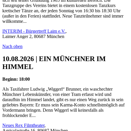
sich seit seiner Gründung 1965 im kulturellen Bereich. Die
Tanzgruppe des Vereins bietet in einem kostenlosen Tanzkurs
kretischer Tänze an, der jeden Sonntag von 16:30 bis 18:30 Uhr
(außer in den Ferien) stattfindet. Neue Tanzteilnehmer sind immer
willkomme...
INTERIM - Bürgertreff Laim e.V.
,
Laimer Anger 2, 80687 München
Nach oben
10.08.2026 | EIN MÜNCHNER IM
HIMMEL
Beginn: 18:00
Als Taxifahrer Ludwig „Wiggerl“ Brunner, ein waschechter
Münchner Lebenskünstler, von einer Tram erfasst wird und
daraufhin im Himmel landet, gibt es nur einen Weg zurück in sein
geliebtes Bayern: Er muss sein Karma-Konto schnellstmöglich auf
Vordermann bringen. Denn Wiggerl will keinesfalls als
frohlockender E...
Neues Rex Filmtheater
,
Agricolastraße 16, 80687 München