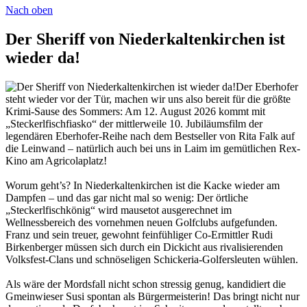
Nach oben
Der Sheriff von Niederkaltenkirchen ist
wieder da!
Der Eberhofer
steht wieder vor der Tür, machen wir uns also bereit für die größte
Krimi-Sause des Sommers: Am 12. August 2026 kommt mit
„Steckerlfischfiasko“ der mittlerweile 10. Jubiläumsfilm der
legendären Eberhofer-Reihe nach dem Bestseller von Rita Falk auf
die Leinwand – natürlich auch bei uns in Laim im gemütlichen Rex-
Kino am Agricolaplatz!
Worum geht’s? In Niederkaltenkirchen ist die Kacke wieder am
Dampfen – und das gar nicht mal so wenig: Der örtliche
„Steckerlfischkönig“ wird mausetot ausgerechnet im
Wellnessbereich des vornehmen neuen Golfclubs aufgefunden.
Franz und sein treuer, gewohnt feinfühliger Co-Ermittler Rudi
Birkenberger müssen sich durch ein Dickicht aus rivalisierenden
Volksfest-Clans und schnöseligen Schickeria-Golfersleuten wühlen.
Als wäre der Mordsfall nicht schon stressig genug, kandidiert die
Gmeinwieser Susi spontan als Bürgermeisterin! Das bringt nicht nur