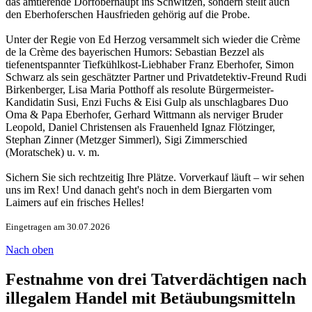
das amtierende Dorfoberhaupt ins Schwitzen, sondern stellt auch
den Eberhoferschen Hausfrieden gehörig auf die Probe.
Unter der Regie von Ed Herzog versammelt sich wieder die Crème
de la Crème des bayerischen Humors: Sebastian Bezzel als
tiefenentspannter Tiefkühlkost-Liebhaber Franz Eberhofer, Simon
Schwarz als sein geschätzter Partner und Privatdetektiv-Freund Rudi
Birkenberger, Lisa Maria Potthoff als resolute Bürgermeister-
Kandidatin Susi, Enzi Fuchs & Eisi Gulp als unschlagbares Duo
Oma & Papa Eberhofer, Gerhard Wittmann als nerviger Bruder
Leopold, Daniel Christensen als Frauenheld Ignaz Flötzinger,
Stephan Zinner (Metzger Simmerl), Sigi Zimmerschied
(Moratschek) u. v. m.
Sichern Sie sich rechtzeitig Ihre Plätze. Vorverkauf läuft – wir sehen
uns im Rex! Und danach geht's noch in dem Biergarten vom
Laimers auf ein frisches Helles!
Eingetragen am 30.07.2026
Nach oben
Festnahme von drei Tatverdächtigen nach
illegalem Handel mit Betäubungsmitteln