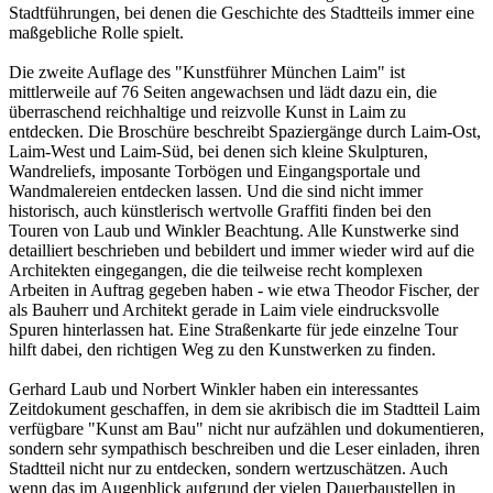
Stadtführungen, bei denen die Geschichte des Stadtteils immer eine
maßgebliche Rolle spielt.
Die zweite Auflage des "Kunstführer München Laim" ist
mittlerweile auf 76 Seiten angewachsen und lädt dazu ein, die
überraschend reichhaltige und reizvolle Kunst in Laim zu
entdecken. Die Broschüre beschreibt Spaziergänge durch Laim-Ost,
Laim-West und Laim-Süd, bei denen sich kleine Skulpturen,
Wandreliefs, imposante Torbögen und Eingangsportale und
Wandmalereien entdecken lassen. Und die sind nicht immer
historisch, auch künstlerisch wertvolle Graffiti finden bei den
Touren von Laub und Winkler Beachtung. Alle Kunstwerke sind
detailliert beschrieben und bebildert und immer wieder wird auf die
Architekten eingegangen, die die teilweise recht komplexen
Arbeiten in Auftrag gegeben haben - wie etwa Theodor Fischer, der
als Bauherr und Architekt gerade in Laim viele eindrucksvolle
Spuren hinterlassen hat. Eine Straßenkarte für jede einzelne Tour
hilft dabei, den richtigen Weg zu den Kunstwerken zu finden.
Gerhard Laub und Norbert Winkler haben ein interessantes
Zeitdokument geschaffen, in dem sie akribisch die im Stadtteil Laim
verfügbare "Kunst am Bau" nicht nur aufzählen und dokumentieren,
sondern sehr sympathisch beschreiben und die Leser einladen, ihren
Stadtteil nicht nur zu entdecken, sondern wertzuschätzen. Auch
wenn das im Augenblick aufgrund der vielen Dauerbaustellen in