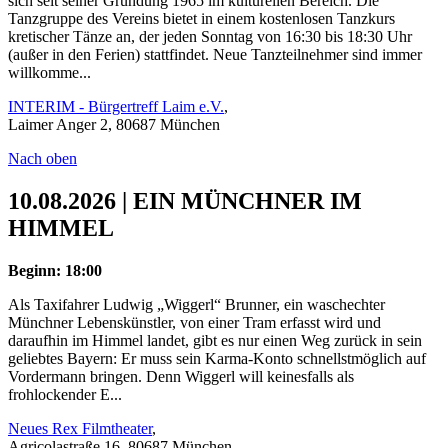
sich seit seiner Gründung 1965 im kulturellen Bereich. Die
Tanzgruppe des Vereins bietet in einem kostenlosen Tanzkurs
kretischer Tänze an, der jeden Sonntag von 16:30 bis 18:30 Uhr
(außer in den Ferien) stattfindet. Neue Tanzteilnehmer sind immer
willkomme...
INTERIM - Bürgertreff Laim e.V.
,
Laimer Anger 2, 80687 München
Nach oben
10.08.2026 | EIN MÜNCHNER IM
HIMMEL
Beginn: 18:00
Als Taxifahrer Ludwig „Wiggerl“ Brunner, ein waschechter
Münchner Lebenskünstler, von einer Tram erfasst wird und
daraufhin im Himmel landet, gibt es nur einen Weg zurück in sein
geliebtes Bayern: Er muss sein Karma-Konto schnellstmöglich auf
Vordermann bringen. Denn Wiggerl will keinesfalls als
frohlockender E...
Neues Rex Filmtheater
,
Agricolastraße 16, 80687 München