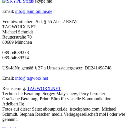
skype me
Email:
info@laim-online.de
Verantwortlicher i.S.d. § 55 Abs. 2 RStV:
TAGWORX.NET
Michael Schmidt
Reutterstraße 70
80689 München
089-54639373
089-54639374
USt-IdNr. gemäß § 27 a Umsatzsteuergesetz: DE241498748
Email:
info@tagworx.net
Realisierung:
TAGWORX.NET
Technische Beratung: Sergey Malyschew, Perry Perreiter
Grafische Beratung, Print: Büro für visuelle Kommunikation,
Adelbert Ilg
Fotos auf dieser Seite: aboutpixel.de, istockphoto.com, Michael
Schmidt, Stephan Rescher, media Verlagsgesellschaft mbH oder wie
genannt.