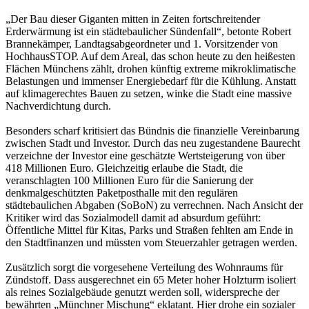
„Der Bau dieser Giganten mitten in Zeiten fortschreitender
Erderwärmung ist ein städtebaulicher Sündenfall“, betonte Robert
Brannekämper, Landtagsabgeordneter und 1. Vorsitzender von
HochhausSTOP. Auf dem Areal, das schon heute zu den heißesten
Flächen Münchens zählt, drohen künftig extreme mikroklimatische
Belastungen und immenser Energiebedarf für die Kühlung. Anstatt
auf klimagerechtes Bauen zu setzen, winke die Stadt eine massive
Nachverdichtung durch.
Besonders scharf kritisiert das Bündnis die finanzielle Vereinbarung
zwischen Stadt und Investor. Durch das neu zugestandene Baurecht
verzeichne der Investor eine geschätzte Wertsteigerung von über
418 Millionen Euro. Gleichzeitig erlaube die Stadt, die
veranschlagten 100 Millionen Euro für die Sanierung der
denkmalgeschützten Paketposthalle mit den regulären
städtebaulichen Abgaben (SoBoN) zu verrechnen. Nach Ansicht der
Kritiker wird das Sozialmodell damit ad absurdum geführt:
Öffentliche Mittel für Kitas, Parks und Straßen fehlten am Ende in
den Stadtfinanzen und müssten vom Steuerzahler getragen werden.
Zusätzlich sorgt die vorgesehene Verteilung des Wohnraums für
Zündstoff. Dass ausgerechnet ein 65 Meter hoher Holzturm isoliert
als reines Sozialgebäude genutzt werden soll, widerspreche der
bewährten „Münchner Mischung“ eklatant. Hier drohe ein sozialer