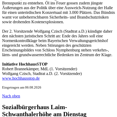
Brennpunkt zu entstehen. Öl ins Feuer gossen zudem jüngste
Äußerungen aus der Politik über eine Ausweich-Nutzung der Halle
für einen unterirdischen Konzertsaal mit 3.000 Plätzen. Das Bündnis
warnt vor unbeherrschbaren Sicherheits- und Brandschutzrisiken
sowie drohenden Kostenexplosionen.
Der 2. Vorsitzende Wolfgang Czisch (Stadtrat a.D.) kündigte daher
den nächsten juristischen Schritt an: Ende des Jahres soll eine
Normenkontrollklage beim Bayerischen Verwaltungsgerichtshof
eingereicht werden. Neben Störungen des geschützten
Erscheinungsbildes von Schloss Nymphenburg stehen verkehrs-,
lärm- und grundwasserrechtliche Bedenken im Zentrum der Klage.
Initiative HochhausSTOP
Robert Brannekämper, MdL (1. Vorsitzender)
Wolfgang Czisch, Stadtrat a.D. (2. Vorsitzender)
www.hochhausstop.de
Eingetragen am 06.08.2026
Nach oben
Sozialbürgerhaus Laim-
Schwanthalerhöhe am Dienstag