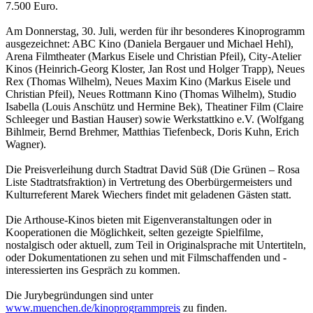
7.500 Euro.
Am Donnerstag, 30. Juli, werden für ihr besonderes Kinoprogramm
ausgezeichnet: ABC Kino (Daniela Bergauer und Michael Hehl),
Arena Filmtheater (Markus Eisele und Christian Pfeil), City-Atelier
Kinos (Heinrich-Georg Kloster, Jan Rost und Holger Trapp), Neues
Rex (Thomas Wilhelm), Neues Maxim Kino (Markus Eisele und
Christian Pfeil), Neues Rottmann Kino (Thomas Wilhelm), Studio
Isabella (Louis Anschütz und Hermine Bek), Theatiner Film (Claire
Schleeger und Bastian Hauser) sowie Werkstattkino e.V. (Wolfgang
Bihlmeir, Bernd Brehmer, Matthias Tiefenbeck, Doris Kuhn, Erich
Wagner).
Die Preisverleihung durch Stadtrat David Süß (Die Grünen – Rosa
Liste Stadtratsfraktion) in Vertretung des Oberbürgermeisters und
Kulturreferent Marek Wiechers findet mit geladenen Gästen statt.
Die Arthouse-Kinos bieten mit Eigenveranstaltungen oder in
Kooperationen die Möglichkeit, selten gezeigte Spielfilme,
nostalgisch oder aktuell, zum Teil in Originalsprache mit Untertiteln,
oder Dokumentationen zu sehen und mit Filmschaffenden und -
interessierten ins Gespräch zu kommen.
Die Jurybegründungen sind unter
www.muenchen.de/kinoprogrammpreis
zu finden.