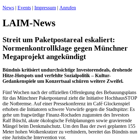
News
|
Events
|
Impressum
|
Anrufen
LAIM-News
Streit um Paketpostareal eskaliert:
Normenkontrollklage gegen Münchner
Megaprojekt angekündigt
Bündnis kritisiert undurchsichtige Investorendeals, drohende
Hitze-Hotspots und verfehlte Sozialpolitik – Kultur-
Gedankenspiele um Konzertsaal schüren weitere Zweifel.
Fünf Wochen nach der offiziellen Offenlegung des Bebauungsplans
für das Münchner Paketpostareal zieht die Initiative HochhausSTOP
die Notbremse. Auf einer Pressekonferenz im Café Glockenspiel
erhoben die Initiatoren schwere Vorwürfe gegen die Stadtspitze: Es
gehe um fragwürdige Finanz-Rochaden zugunsten des Investors
Ralf Büschl, akute ökologische Fehlplanungen sowie gravierende
Mängel beim Denkmalschutz. Um den Bau der zwei geplanten 155
Meter hohen Wolkenkratzer zu verhindern, bereitet das Bündnis nun
eine Juristische Intervention vor.