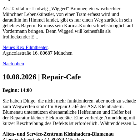
Als Taxifahrer Ludwig „Wiggerl“ Brunner, ein waschechter
Münchner Lebenskünstler, von einer Tram erfasst wird und
daraufhin im Himmel landet, gibt es nur einen Weg zurück in sein
geliebtes Bayern: Er muss sein Karma-Konto schnellstmöglich auf
Vordermann bringen. Denn Wiggerl will keinesfalls als
frohlockender E...
Neues Rex Filmtheater
,
Agricolastraße 16, 80687 München
Nach oben
10.08.2026 | Repair-Cafe
Beginn: 14:00
Sie haben Dinge, die nicht mehr funktionieren, aber noch zu schade
zum Wegwerfen sind? Im Repair-Café des ASZ Kleinhadern-
Blumenau unterstützen ehrenamtliche Helferinnen und Helfer bei
der Reparatur kleiner Elektrogeräte. Eine vorherige Anmeldung mit
kurzer Beschreibung des Defekts ist erforderlich. Währenddessen l...
Alten- und Service-Zentrum Kleinhadern-Blumenau
Alpenveilchenstraße 42, 80689 München