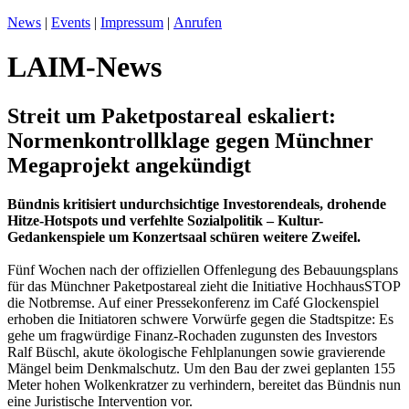
News
|
Events
|
Impressum
|
Anrufen
LAIM-News
Streit um Paketpostareal eskaliert:
Normenkontrollklage gegen Münchner
Megaprojekt angekündigt
Bündnis kritisiert undurchsichtige Investorendeals, drohende
Hitze-Hotspots und verfehlte Sozialpolitik – Kultur-
Gedankenspiele um Konzertsaal schüren weitere Zweifel.
Fünf Wochen nach der offiziellen Offenlegung des Bebauungsplans
für das Münchner Paketpostareal zieht die Initiative HochhausSTOP
die Notbremse. Auf einer Pressekonferenz im Café Glockenspiel
erhoben die Initiatoren schwere Vorwürfe gegen die Stadtspitze: Es
gehe um fragwürdige Finanz-Rochaden zugunsten des Investors
Ralf Büschl, akute ökologische Fehlplanungen sowie gravierende
Mängel beim Denkmalschutz. Um den Bau der zwei geplanten 155
Meter hohen Wolkenkratzer zu verhindern, bereitet das Bündnis nun
eine Juristische Intervention vor.