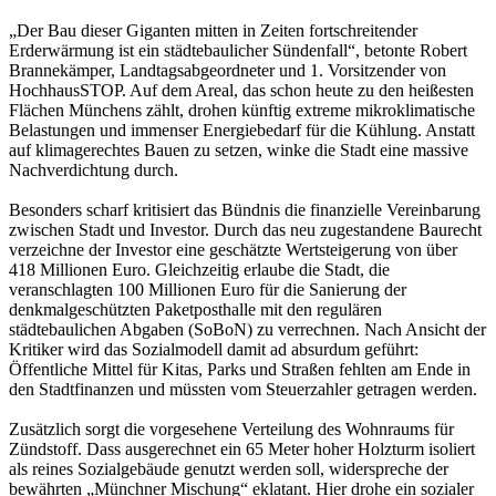
„Der Bau dieser Giganten mitten in Zeiten fortschreitender
Erderwärmung ist ein städtebaulicher Sündenfall“, betonte Robert
Brannekämper, Landtagsabgeordneter und 1. Vorsitzender von
HochhausSTOP. Auf dem Areal, das schon heute zu den heißesten
Flächen Münchens zählt, drohen künftig extreme mikroklimatische
Belastungen und immenser Energiebedarf für die Kühlung. Anstatt
auf klimagerechtes Bauen zu setzen, winke die Stadt eine massive
Nachverdichtung durch.
Besonders scharf kritisiert das Bündnis die finanzielle Vereinbarung
zwischen Stadt und Investor. Durch das neu zugestandene Baurecht
verzeichne der Investor eine geschätzte Wertsteigerung von über
418 Millionen Euro. Gleichzeitig erlaube die Stadt, die
veranschlagten 100 Millionen Euro für die Sanierung der
denkmalgeschützten Paketposthalle mit den regulären
städtebaulichen Abgaben (SoBoN) zu verrechnen. Nach Ansicht der
Kritiker wird das Sozialmodell damit ad absurdum geführt:
Öffentliche Mittel für Kitas, Parks und Straßen fehlten am Ende in
den Stadtfinanzen und müssten vom Steuerzahler getragen werden.
Zusätzlich sorgt die vorgesehene Verteilung des Wohnraums für
Zündstoff. Dass ausgerechnet ein 65 Meter hoher Holzturm isoliert
als reines Sozialgebäude genutzt werden soll, widerspreche der
bewährten „Münchner Mischung“ eklatant. Hier drohe ein sozialer