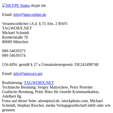
skype me
Email:
info@laim-online.de
Verantwortlicher i.S.d. § 55 Abs. 2 RStV:
TAGWORX.NET
Michael Schmidt
Reutterstraße 70
80689 München
089-54639373
089-54639374
USt-IdNr. gemäß § 27 a Umsatzsteuergesetz: DE241498748
Email:
info@tagworx.net
Realisierung:
TAGWORX.NET
Technische Beratung: Sergey Malyschew, Perry Perreiter
Grafische Beratung, Print: Büro für visuelle Kommunikation,
Adelbert Ilg
Fotos auf dieser Seite: aboutpixel.de, istockphoto.com, Michael
Schmidt, Stephan Rescher, media Verlagsgesellschaft mbH oder wie
genannt.