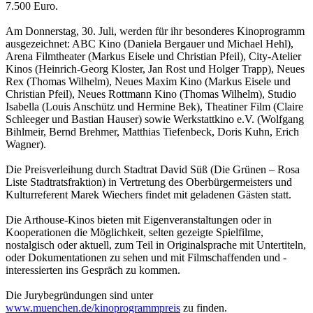
7.500 Euro.
Am Donnerstag, 30. Juli, werden für ihr besonderes Kinoprogramm
ausgezeichnet: ABC Kino (Daniela Bergauer und Michael Hehl),
Arena Filmtheater (Markus Eisele und Christian Pfeil), City-Atelier
Kinos (Heinrich-Georg Kloster, Jan Rost und Holger Trapp), Neues
Rex (Thomas Wilhelm), Neues Maxim Kino (Markus Eisele und
Christian Pfeil), Neues Rottmann Kino (Thomas Wilhelm), Studio
Isabella (Louis Anschütz und Hermine Bek), Theatiner Film (Claire
Schleeger und Bastian Hauser) sowie Werkstattkino e.V. (Wolfgang
Bihlmeir, Bernd Brehmer, Matthias Tiefenbeck, Doris Kuhn, Erich
Wagner).
Die Preisverleihung durch Stadtrat David Süß (Die Grünen – Rosa
Liste Stadtratsfraktion) in Vertretung des Oberbürgermeisters und
Kulturreferent Marek Wiechers findet mit geladenen Gästen statt.
Die Arthouse-Kinos bieten mit Eigenveranstaltungen oder in
Kooperationen die Möglichkeit, selten gezeigte Spielfilme,
nostalgisch oder aktuell, zum Teil in Originalsprache mit Untertiteln,
oder Dokumentationen zu sehen und mit Filmschaffenden und -
interessierten ins Gespräch zu kommen.
Die Jurybegründungen sind unter
www.muenchen.de/kinoprogrammpreis
zu finden.