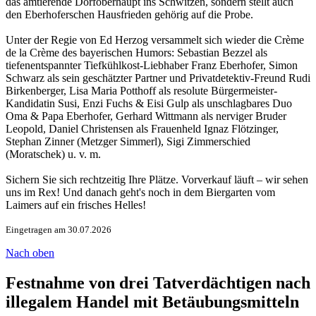
das amtierende Dorfoberhaupt ins Schwitzen, sondern stellt auch
den Eberhoferschen Hausfrieden gehörig auf die Probe.
Unter der Regie von Ed Herzog versammelt sich wieder die Crème
de la Crème des bayerischen Humors: Sebastian Bezzel als
tiefenentspannter Tiefkühlkost-Liebhaber Franz Eberhofer, Simon
Schwarz als sein geschätzter Partner und Privatdetektiv-Freund Rudi
Birkenberger, Lisa Maria Potthoff als resolute Bürgermeister-
Kandidatin Susi, Enzi Fuchs & Eisi Gulp als unschlagbares Duo
Oma & Papa Eberhofer, Gerhard Wittmann als nerviger Bruder
Leopold, Daniel Christensen als Frauenheld Ignaz Flötzinger,
Stephan Zinner (Metzger Simmerl), Sigi Zimmerschied
(Moratschek) u. v. m.
Sichern Sie sich rechtzeitig Ihre Plätze. Vorverkauf läuft – wir sehen
uns im Rex! Und danach geht's noch in dem Biergarten vom
Laimers auf ein frisches Helles!
Eingetragen am 30.07.2026
Nach oben
Festnahme von drei Tatverdächtigen nach
illegalem Handel mit Betäubungsmitteln