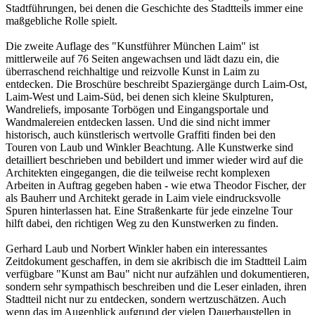
Stadtführungen, bei denen die Geschichte des Stadtteils immer eine
maßgebliche Rolle spielt.
Die zweite Auflage des "Kunstführer München Laim" ist
mittlerweile auf 76 Seiten angewachsen und lädt dazu ein, die
überraschend reichhaltige und reizvolle Kunst in Laim zu
entdecken. Die Broschüre beschreibt Spaziergänge durch Laim-Ost,
Laim-West und Laim-Süd, bei denen sich kleine Skulpturen,
Wandreliefs, imposante Torbögen und Eingangsportale und
Wandmalereien entdecken lassen. Und die sind nicht immer
historisch, auch künstlerisch wertvolle Graffiti finden bei den
Touren von Laub und Winkler Beachtung. Alle Kunstwerke sind
detailliert beschrieben und bebildert und immer wieder wird auf die
Architekten eingegangen, die die teilweise recht komplexen
Arbeiten in Auftrag gegeben haben - wie etwa Theodor Fischer, der
als Bauherr und Architekt gerade in Laim viele eindrucksvolle
Spuren hinterlassen hat. Eine Straßenkarte für jede einzelne Tour
hilft dabei, den richtigen Weg zu den Kunstwerken zu finden.
Gerhard Laub und Norbert Winkler haben ein interessantes
Zeitdokument geschaffen, in dem sie akribisch die im Stadtteil Laim
verfügbare "Kunst am Bau" nicht nur aufzählen und dokumentieren,
sondern sehr sympathisch beschreiben und die Leser einladen, ihren
Stadtteil nicht nur zu entdecken, sondern wertzuschätzen. Auch
wenn das im Augenblick aufgrund der vielen Dauerbaustellen in