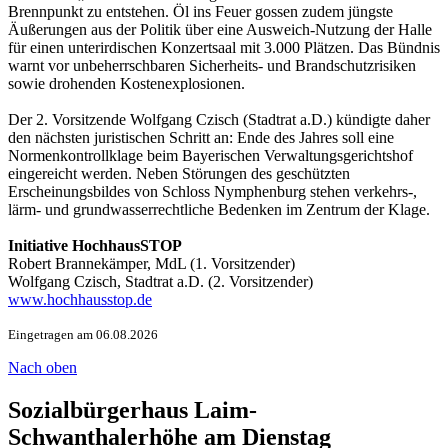
Brennpunkt zu entstehen. Öl ins Feuer gossen zudem jüngste
Äußerungen aus der Politik über eine Ausweich-Nutzung der Halle
für einen unterirdischen Konzertsaal mit 3.000 Plätzen. Das Bündnis
warnt vor unbeherrschbaren Sicherheits- und Brandschutzrisiken
sowie drohenden Kostenexplosionen.
Der 2. Vorsitzende Wolfgang Czisch (Stadtrat a.D.) kündigte daher
den nächsten juristischen Schritt an: Ende des Jahres soll eine
Normenkontrollklage beim Bayerischen Verwaltungsgerichtshof
eingereicht werden. Neben Störungen des geschützten
Erscheinungsbildes von Schloss Nymphenburg stehen verkehrs-,
lärm- und grundwasserrechtliche Bedenken im Zentrum der Klage.
Initiative HochhausSTOP
Robert Brannekämper, MdL (1. Vorsitzender)
Wolfgang Czisch, Stadtrat a.D. (2. Vorsitzender)
www.hochhausstop.de
Eingetragen am 06.08.2026
Nach oben
Sozialbürgerhaus Laim-
Schwanthalerhöhe am Dienstag