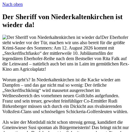
Nach oben
Der Sheriff von Niederkaltenkirchen ist
wieder da!
Der Eberhofer
steht wieder vor der Tür, machen wir uns also bereit für die größte
Krimi-Sause des Sommers: Am 12. August 2026 kommt mit
„Steckerlfischfiasko“ der mittlerweile 10. Jubiläumsfilm der
legendären Eberhofer-Reihe nach dem Bestseller von Rita Falk auf
die Leinwand – natürlich auch bei uns in Laim im gemütlichen Rex-
Kino am Agricolaplatz!
Worum geht’s? In Niederkaltenkirchen ist die Kacke wieder am
Dampfen – und das gar nicht mal so wenig: Der örtliche
„Steckerlfischkönig“ wird mausetot ausgerechnet im
Wellnessbereich des vornehmen neuen Golfclubs aufgefunden.
Franz und sein treuer, gewohnt feinfühliger Co-Ermittler Rudi
Birkenberger müssen sich durch ein Dickicht aus rivalisierenden
Volksfest-Clans und schnöseligen Schickeria-Golfersleuten wühlen.
Als wäre der Mordsfall nicht schon stressig genug, kandidiert die
Gmeinwieser Susi spontan als Bürgermeisterin! Das bringt nicht nur