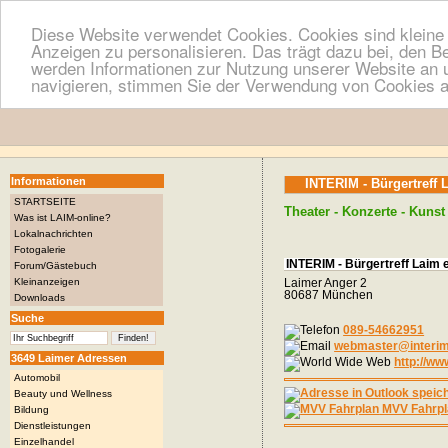
Diese Website verwendet Cookies. Cookies sind kleine T
Anzeigen zu personalisieren. Das trägt dazu bei, den B
werden Informationen zur Nutzung unserer Website an u
navigieren, stimmen Sie der Verwendung von Cookies a
Informationen
INTERIM - Bürgertreff 
STARTSEITE
Theater - Konzerte - Kunst
Was ist LAIM-online?
Lokalnachrichten
Fotogalerie
INTERIM - Bürgertreff Laim e
Forum/Gästebuch
Kleinanzeigen
Laimer Anger 2
80687 München
Downloads
Suche
089-54662951
webmaster@interim-
3649 Laimer Adressen
http://ww
Automobil
Beauty und Wellness
MVV Fahrpl
Bildung
Dienstleistungen
Einzelhandel