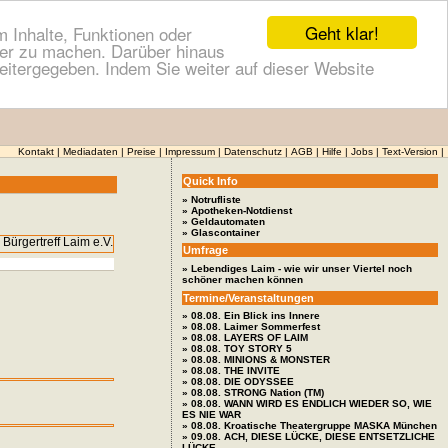
Geht klar!
 Inhalte, Funktionen oder
cher zu machen. Darüber hinaus
itergegeben. Indem Sie weiter auf dieser Website
Kontakt
|
Mediadaten
|
Preise
|
Impressum
|
Datenschutz
|
AGB
|
Hilfe
|
Jobs
|
Text-Version
|
Quick Info
» Notrufliste
» Apotheken-Notdienst
» Geldautomaten
» Glascontainer
Umfrage
» Lebendiges Laim - wie wir unser Viertel noch
schöner machen können
Termine/Veranstaltungen
» 08.08. Ein Blick ins Innere
» 08.08. Laimer Sommerfest
» 08.08. LAYERS OF LAIM
» 08.08. TOY STORY 5
» 08.08. MINIONS & MONSTER
» 08.08. THE INVITE
» 08.08. DIE ODYSSEE
» 08.08. STRONG Nation (TM)
» 08.08. WANN WIRD ES ENDLICH WIEDER SO, WIE
ES NIE WAR
» 08.08. Kroatische Theatergruppe MASKA München
» 09.08. ACH, DIESE LÜCKE, DIESE ENTSETZLICHE
LÜCKE