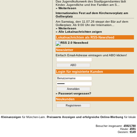
Das Jugendkulturwerk des Stadtjugendamtes lädt
Kinder, Jugendliche und ihre Familien am S...
» Weiterlesen
Internationales Fest auf dem Kirchenvorplatz am
Gollierplatz
Am Samstag, den 11.07.26 steppt der Bär auf dem
Gollierplatz. Ab 9:00 Uhr der Internation...
» Weiterlesen
» Alle Lokalnachrichten zeigen
Lokalnachrichten als RSS-Newsfeed
Newsletter
Einfach Email-Adresse eintragen und ABO klicken!
Login für registrierte Kunden
» Passwort vergessen?
Neukunden
e Kleinanzeigen
für München-Laim.
Preiswerte Anzeigen und erfolgreiche Online-Werbung
für lokale
Besucher insgesamt:
45921780
Heute:
4591
Gestern:
9149