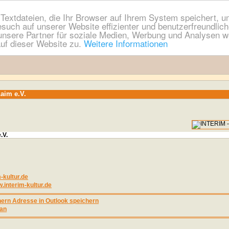
extdateien, die Ihr Browser auf Ihrem System speichert, um
esuch auf unserer Website effizienter und benutzerfreundli
nsere Partner für soziale Medien, Werbung und Analysen we
uf dieser Website zu.
Weitere Informationen
Laim e.V.
.V.
kultur.de
w.interim-kultur.de
Adresse in Outlook speichern
an