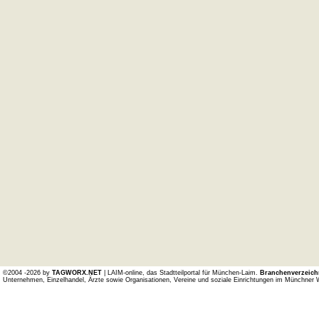
©2004 -2026 by
TAGWORX.NET
| LAIM-online, das Stadtteilportal für München-Laim.
Branchenverzeich
Unternehmen, Einzelhandel, Ärzte sowie Organisationen, Vereine und soziale Einrichtungen im Münchner 