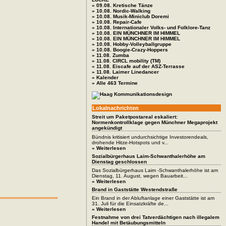
» 09.08. Kretische Tänze
» 10.08. Nordic-Walking
» 10.08. Musik-Miniclub Doremi
» 10.08. Repair-Cafe
» 10.08. Internationaler Volks- und Folklore-Tanz
» 10.08. EIN MÜNCHNER IM HIMMEL
» 10.08. EIN MÜNCHNER IM HIMMEL
» 10.08. Hobby-Volleyballgruppe
» 10.08. Boogie-Crazy-Hoppers
» 11.08. Zumba
» 11.08. CIRCL mobility (TM)
» 11.08. Eiscafe auf der ASZ-Terrasse
» 11.08. Laimer Linedancer
» Kalender
» Alle 463 Termine
Lokalnachrichten
Streit um Paketpostareal eskaliert:
Normenkontrollklage gegen Münchner Megaprojekt
angekündigt
Bündnis kritisiert undurchsichtige Investorendeals,
drohende Hitze-Hotspots und v...
» Weiterlesen
Sozialbürgerhaus Laim-Schwanthalerhöhe am
Dienstag geschlossen
Das Sozialbürgerhaus Laim -Schwanthalerhöhe ist am
Dienstag, 11. August, wegen Bauarbeit...
» Weiterlesen
Brand in Gaststätte Westendstraße
Ein Brand in der Abluftanlage einer Gaststätte ist am
31. Juli für die Einsatzkräfte de...
» Weiterlesen
Festnahme von drei Tatverdächtigen nach illegalem
Handel mit Betäubungsmitteln