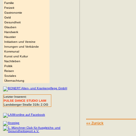
Familie
Freizeit
Gastronomie
Geld
Gesundheit
Glauben
Handwerk
Haustier
Initiativen und Vereine
Innungen und Verbände
Kommunal
Kunst und Kultur
Nachtleben
Politik
Reisen
Soziales
Übernachtung
Letzter Inserent:
PULSE DANCE STUDIO LAIM
Landsberger Straße 318c 2.OG
«« Zurück