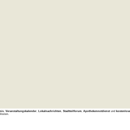
nis
,
Veranstaltungskalender
,
Lokalnachrichten
,
Stadtteilforum
,
Apothekennotdienst
und
kostenlos
Westen.