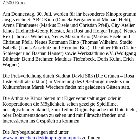
7.500 Euro.
Am Donnerstag, 30. Juli, werden für ihr besonderes Kinoprogramm
ausgezeichnet: ABC Kino (Daniela Bergauer und Michael Hehl),
Arena Filmtheater (Markus Eisele und Christian Pfeil), City-Atelier
Kinos (Heinrich-Georg Kloster, Jan Rost und Holger Trapp), Neues
Rex (Thomas Wilhelm), Neues Maxim Kino (Markus Eisele und
Christian Pfeil), Neues Rottmann Kino (Thomas Wilhelm), Studio
Isabella (Louis Anschütz und Hermine Bek), Theatiner Film (Claire
Schleeger und Bastian Hauser) sowie Werkstattkino e.V. (Wolfgang
Bihlmeir, Bernd Brehmer, Matthias Tiefenbeck, Doris Kuhn, Erich
Wagner).
Die Preisverleihung durch Stadtrat David Süß (Die Grünen – Rosa
Liste Stadtratsfraktion) in Vertretung des Oberbürgermeisters und
Kulturreferent Marek Wiechers findet mit geladenen Gästen statt.
Die Arthouse-Kinos bieten mit Eigenveranstaltungen oder in
Kooperationen die Möglichkeit, selten gezeigte Spielfilme,
nostalgisch oder aktuell, zum Teil in Originalsprache mit Untertiteln,
oder Dokumentationen zu sehen und mit Filmschaffenden und -
interessierten ins Gespräch zu kommen.
Die Jurybegründungen sind unter
www.muenchen.de/kinoprogrammpreis
zu finden.