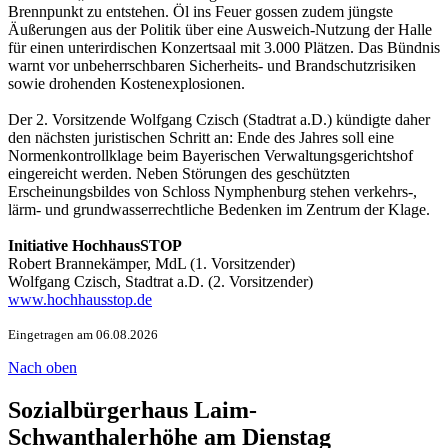
Brennpunkt zu entstehen. Öl ins Feuer gossen zudem jüngste
Äußerungen aus der Politik über eine Ausweich-Nutzung der Halle
für einen unterirdischen Konzertsaal mit 3.000 Plätzen. Das Bündnis
warnt vor unbeherrschbaren Sicherheits- und Brandschutzrisiken
sowie drohenden Kostenexplosionen.
Der 2. Vorsitzende Wolfgang Czisch (Stadtrat a.D.) kündigte daher
den nächsten juristischen Schritt an: Ende des Jahres soll eine
Normenkontrollklage beim Bayerischen Verwaltungsgerichtshof
eingereicht werden. Neben Störungen des geschützten
Erscheinungsbildes von Schloss Nymphenburg stehen verkehrs-,
lärm- und grundwasserrechtliche Bedenken im Zentrum der Klage.
Initiative HochhausSTOP
Robert Brannekämper, MdL (1. Vorsitzender)
Wolfgang Czisch, Stadtrat a.D. (2. Vorsitzender)
www.hochhausstop.de
Eingetragen am 06.08.2026
Nach oben
Sozialbürgerhaus Laim-
Schwanthalerhöhe am Dienstag