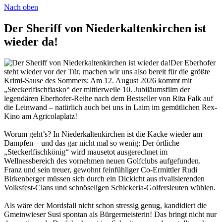
Nach oben
Der Sheriff von Niederkaltenkirchen ist
wieder da!
Der Eberhofer
steht wieder vor der Tür, machen wir uns also bereit für die größte
Krimi-Sause des Sommers: Am 12. August 2026 kommt mit
„Steckerlfischfiasko“ der mittlerweile 10. Jubiläumsfilm der
legendären Eberhofer-Reihe nach dem Bestseller von Rita Falk auf
die Leinwand – natürlich auch bei uns in Laim im gemütlichen Rex-
Kino am Agricolaplatz!
Worum geht’s? In Niederkaltenkirchen ist die Kacke wieder am
Dampfen – und das gar nicht mal so wenig: Der örtliche
„Steckerlfischkönig“ wird mausetot ausgerechnet im
Wellnessbereich des vornehmen neuen Golfclubs aufgefunden.
Franz und sein treuer, gewohnt feinfühliger Co-Ermittler Rudi
Birkenberger müssen sich durch ein Dickicht aus rivalisierenden
Volksfest-Clans und schnöseligen Schickeria-Golfersleuten wühlen.
Als wäre der Mordsfall nicht schon stressig genug, kandidiert die
Gmeinwieser Susi spontan als Bürgermeisterin! Das bringt nicht nur