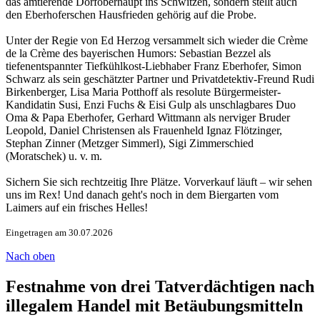
das amtierende Dorfoberhaupt ins Schwitzen, sondern stellt auch
den Eberhoferschen Hausfrieden gehörig auf die Probe.
Unter der Regie von Ed Herzog versammelt sich wieder die Crème
de la Crème des bayerischen Humors: Sebastian Bezzel als
tiefenentspannter Tiefkühlkost-Liebhaber Franz Eberhofer, Simon
Schwarz als sein geschätzter Partner und Privatdetektiv-Freund Rudi
Birkenberger, Lisa Maria Potthoff als resolute Bürgermeister-
Kandidatin Susi, Enzi Fuchs & Eisi Gulp als unschlagbares Duo
Oma & Papa Eberhofer, Gerhard Wittmann als nerviger Bruder
Leopold, Daniel Christensen als Frauenheld Ignaz Flötzinger,
Stephan Zinner (Metzger Simmerl), Sigi Zimmerschied
(Moratschek) u. v. m.
Sichern Sie sich rechtzeitig Ihre Plätze. Vorverkauf läuft – wir sehen
uns im Rex! Und danach geht's noch in dem Biergarten vom
Laimers auf ein frisches Helles!
Eingetragen am 30.07.2026
Nach oben
Festnahme von drei Tatverdächtigen nach
illegalem Handel mit Betäubungsmitteln