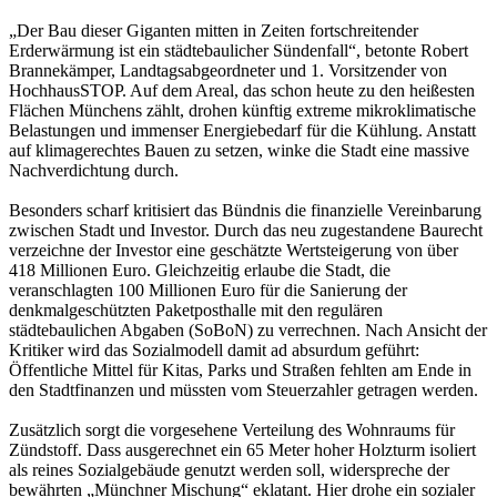
„Der Bau dieser Giganten mitten in Zeiten fortschreitender
Erderwärmung ist ein städtebaulicher Sündenfall“, betonte Robert
Brannekämper, Landtagsabgeordneter und 1. Vorsitzender von
HochhausSTOP. Auf dem Areal, das schon heute zu den heißesten
Flächen Münchens zählt, drohen künftig extreme mikroklimatische
Belastungen und immenser Energiebedarf für die Kühlung. Anstatt
auf klimagerechtes Bauen zu setzen, winke die Stadt eine massive
Nachverdichtung durch.
Besonders scharf kritisiert das Bündnis die finanzielle Vereinbarung
zwischen Stadt und Investor. Durch das neu zugestandene Baurecht
verzeichne der Investor eine geschätzte Wertsteigerung von über
418 Millionen Euro. Gleichzeitig erlaube die Stadt, die
veranschlagten 100 Millionen Euro für die Sanierung der
denkmalgeschützten Paketposthalle mit den regulären
städtebaulichen Abgaben (SoBoN) zu verrechnen. Nach Ansicht der
Kritiker wird das Sozialmodell damit ad absurdum geführt:
Öffentliche Mittel für Kitas, Parks und Straßen fehlten am Ende in
den Stadtfinanzen und müssten vom Steuerzahler getragen werden.
Zusätzlich sorgt die vorgesehene Verteilung des Wohnraums für
Zündstoff. Dass ausgerechnet ein 65 Meter hoher Holzturm isoliert
als reines Sozialgebäude genutzt werden soll, widerspreche der
bewährten „Münchner Mischung“ eklatant. Hier drohe ein sozialer