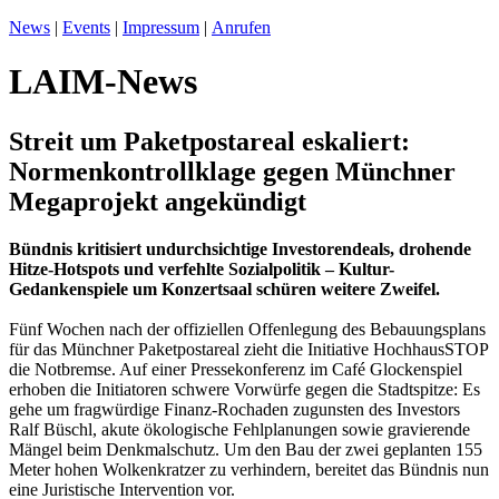
News
|
Events
|
Impressum
|
Anrufen
LAIM-News
Streit um Paketpostareal eskaliert:
Normenkontrollklage gegen Münchner
Megaprojekt angekündigt
Bündnis kritisiert undurchsichtige Investorendeals, drohende
Hitze-Hotspots und verfehlte Sozialpolitik – Kultur-
Gedankenspiele um Konzertsaal schüren weitere Zweifel.
Fünf Wochen nach der offiziellen Offenlegung des Bebauungsplans
für das Münchner Paketpostareal zieht die Initiative HochhausSTOP
die Notbremse. Auf einer Pressekonferenz im Café Glockenspiel
erhoben die Initiatoren schwere Vorwürfe gegen die Stadtspitze: Es
gehe um fragwürdige Finanz-Rochaden zugunsten des Investors
Ralf Büschl, akute ökologische Fehlplanungen sowie gravierende
Mängel beim Denkmalschutz. Um den Bau der zwei geplanten 155
Meter hohen Wolkenkratzer zu verhindern, bereitet das Bündnis nun
eine Juristische Intervention vor.