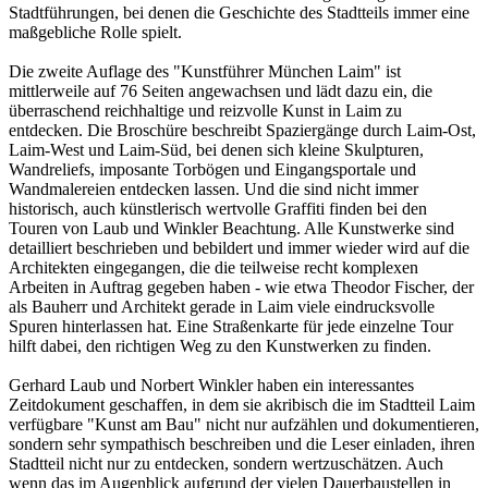
Stadtführungen, bei denen die Geschichte des Stadtteils immer eine
maßgebliche Rolle spielt.
Die zweite Auflage des "Kunstführer München Laim" ist
mittlerweile auf 76 Seiten angewachsen und lädt dazu ein, die
überraschend reichhaltige und reizvolle Kunst in Laim zu
entdecken. Die Broschüre beschreibt Spaziergänge durch Laim-Ost,
Laim-West und Laim-Süd, bei denen sich kleine Skulpturen,
Wandreliefs, imposante Torbögen und Eingangsportale und
Wandmalereien entdecken lassen. Und die sind nicht immer
historisch, auch künstlerisch wertvolle Graffiti finden bei den
Touren von Laub und Winkler Beachtung. Alle Kunstwerke sind
detailliert beschrieben und bebildert und immer wieder wird auf die
Architekten eingegangen, die die teilweise recht komplexen
Arbeiten in Auftrag gegeben haben - wie etwa Theodor Fischer, der
als Bauherr und Architekt gerade in Laim viele eindrucksvolle
Spuren hinterlassen hat. Eine Straßenkarte für jede einzelne Tour
hilft dabei, den richtigen Weg zu den Kunstwerken zu finden.
Gerhard Laub und Norbert Winkler haben ein interessantes
Zeitdokument geschaffen, in dem sie akribisch die im Stadtteil Laim
verfügbare "Kunst am Bau" nicht nur aufzählen und dokumentieren,
sondern sehr sympathisch beschreiben und die Leser einladen, ihren
Stadtteil nicht nur zu entdecken, sondern wertzuschätzen. Auch
wenn das im Augenblick aufgrund der vielen Dauerbaustellen in