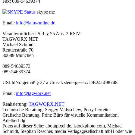
Fax: 089-54639374
skype me
Email:
info@laim-online.de
Verantwortlicher i.S.d. § 55 Abs. 2 RStV:
TAGWORX.NET
Michael Schmidt
Reutterstraße 70
80689 München
089-54639373
089-54639374
USt-IdNr. gemäß § 27 a Umsatzsteuergesetz: DE241498748
Email:
info@tagworx.net
Realisierung:
TAGWORX.NET
Technische Beratung: Sergey Malyschew, Perry Perreiter
Grafische Beratung, Print: Büro für visuelle Kommunikation,
Adelbert Ilg
Fotos auf dieser Seite: aboutpixel.de, istockphoto.com, Michael
Schmidt, Stephan Rescher, media Verlagsgesellschaft mbH oder wie