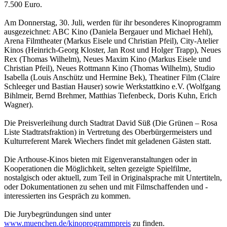
7.500 Euro.
Am Donnerstag, 30. Juli, werden für ihr besonderes Kinoprogramm
ausgezeichnet: ABC Kino (Daniela Bergauer und Michael Hehl),
Arena Filmtheater (Markus Eisele und Christian Pfeil), City-Atelier
Kinos (Heinrich-Georg Kloster, Jan Rost und Holger Trapp), Neues
Rex (Thomas Wilhelm), Neues Maxim Kino (Markus Eisele und
Christian Pfeil), Neues Rottmann Kino (Thomas Wilhelm), Studio
Isabella (Louis Anschütz und Hermine Bek), Theatiner Film (Claire
Schleeger und Bastian Hauser) sowie Werkstattkino e.V. (Wolfgang
Bihlmeir, Bernd Brehmer, Matthias Tiefenbeck, Doris Kuhn, Erich
Wagner).
Die Preisverleihung durch Stadtrat David Süß (Die Grünen – Rosa
Liste Stadtratsfraktion) in Vertretung des Oberbürgermeisters und
Kulturreferent Marek Wiechers findet mit geladenen Gästen statt.
Die Arthouse-Kinos bieten mit Eigenveranstaltungen oder in
Kooperationen die Möglichkeit, selten gezeigte Spielfilme,
nostalgisch oder aktuell, zum Teil in Originalsprache mit Untertiteln,
oder Dokumentationen zu sehen und mit Filmschaffenden und -
interessierten ins Gespräch zu kommen.
Die Jurybegründungen sind unter
www.muenchen.de/kinoprogrammpreis
zu finden.