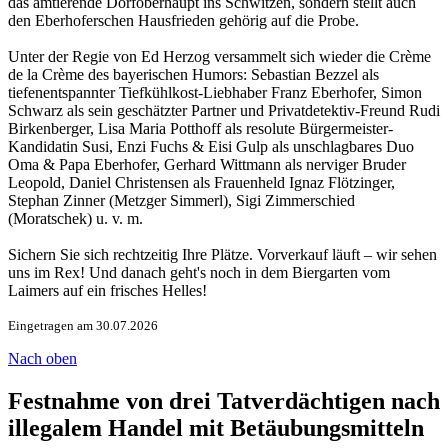
das amtierende Dorfoberhaupt ins Schwitzen, sondern stellt auch
den Eberhoferschen Hausfrieden gehörig auf die Probe.
Unter der Regie von Ed Herzog versammelt sich wieder die Crème
de la Crème des bayerischen Humors: Sebastian Bezzel als
tiefenentspannter Tiefkühlkost-Liebhaber Franz Eberhofer, Simon
Schwarz als sein geschätzter Partner und Privatdetektiv-Freund Rudi
Birkenberger, Lisa Maria Potthoff als resolute Bürgermeister-
Kandidatin Susi, Enzi Fuchs & Eisi Gulp als unschlagbares Duo
Oma & Papa Eberhofer, Gerhard Wittmann als nerviger Bruder
Leopold, Daniel Christensen als Frauenheld Ignaz Flötzinger,
Stephan Zinner (Metzger Simmerl), Sigi Zimmerschied
(Moratschek) u. v. m.
Sichern Sie sich rechtzeitig Ihre Plätze. Vorverkauf läuft – wir sehen
uns im Rex! Und danach geht's noch in dem Biergarten vom
Laimers auf ein frisches Helles!
Eingetragen am 30.07.2026
Nach oben
Festnahme von drei Tatverdächtigen nach
illegalem Handel mit Betäubungsmitteln