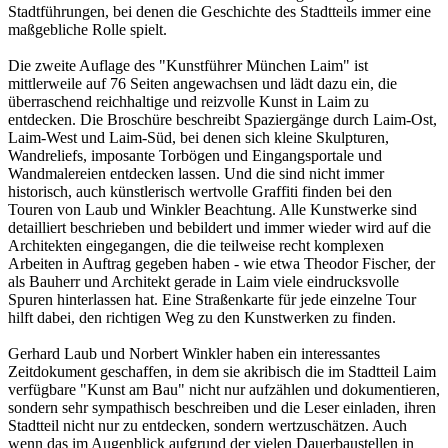
Stadtführungen, bei denen die Geschichte des Stadtteils immer eine
maßgebliche Rolle spielt.
Die zweite Auflage des "Kunstführer München Laim" ist
mittlerweile auf 76 Seiten angewachsen und lädt dazu ein, die
überraschend reichhaltige und reizvolle Kunst in Laim zu
entdecken. Die Broschüre beschreibt Spaziergänge durch Laim-Ost,
Laim-West und Laim-Süd, bei denen sich kleine Skulpturen,
Wandreliefs, imposante Torbögen und Eingangsportale und
Wandmalereien entdecken lassen. Und die sind nicht immer
historisch, auch künstlerisch wertvolle Graffiti finden bei den
Touren von Laub und Winkler Beachtung. Alle Kunstwerke sind
detailliert beschrieben und bebildert und immer wieder wird auf die
Architekten eingegangen, die die teilweise recht komplexen
Arbeiten in Auftrag gegeben haben - wie etwa Theodor Fischer, der
als Bauherr und Architekt gerade in Laim viele eindrucksvolle
Spuren hinterlassen hat. Eine Straßenkarte für jede einzelne Tour
hilft dabei, den richtigen Weg zu den Kunstwerken zu finden.
Gerhard Laub und Norbert Winkler haben ein interessantes
Zeitdokument geschaffen, in dem sie akribisch die im Stadtteil Laim
verfügbare "Kunst am Bau" nicht nur aufzählen und dokumentieren,
sondern sehr sympathisch beschreiben und die Leser einladen, ihren
Stadtteil nicht nur zu entdecken, sondern wertzuschätzen. Auch
wenn das im Augenblick aufgrund der vielen Dauerbaustellen in