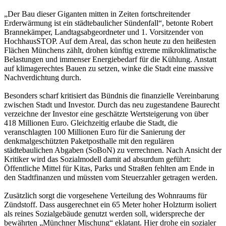
„Der Bau dieser Giganten mitten in Zeiten fortschreitender
Erderwärmung ist ein städtebaulicher Sündenfall“, betonte Robert
Brannekämper, Landtagsabgeordneter und 1. Vorsitzender von
HochhausSTOP. Auf dem Areal, das schon heute zu den heißesten
Flächen Münchens zählt, drohen künftig extreme mikroklimatische
Belastungen und immenser Energiebedarf für die Kühlung. Anstatt
auf klimagerechtes Bauen zu setzen, winke die Stadt eine massive
Nachverdichtung durch.
Besonders scharf kritisiert das Bündnis die finanzielle Vereinbarung
zwischen Stadt und Investor. Durch das neu zugestandene Baurecht
verzeichne der Investor eine geschätzte Wertsteigerung von über
418 Millionen Euro. Gleichzeitig erlaube die Stadt, die
veranschlagten 100 Millionen Euro für die Sanierung der
denkmalgeschützten Paketposthalle mit den regulären
städtebaulichen Abgaben (SoBoN) zu verrechnen. Nach Ansicht der
Kritiker wird das Sozialmodell damit ad absurdum geführt:
Öffentliche Mittel für Kitas, Parks und Straßen fehlten am Ende in
den Stadtfinanzen und müssten vom Steuerzahler getragen werden.
Zusätzlich sorgt die vorgesehene Verteilung des Wohnraums für
Zündstoff. Dass ausgerechnet ein 65 Meter hoher Holzturm isoliert
als reines Sozialgebäude genutzt werden soll, widerspreche der
bewährten „Münchner Mischung“ eklatant. Hier drohe ein sozialer