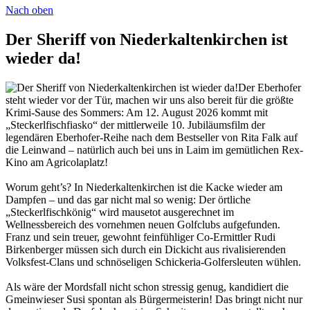
Nach oben
Der Sheriff von Niederkaltenkirchen ist
wieder da!
Der Eberhofer
steht wieder vor der Tür, machen wir uns also bereit für die größte
Krimi-Sause des Sommers: Am 12. August 2026 kommt mit
„Steckerlfischfiasko“ der mittlerweile 10. Jubiläumsfilm der
legendären Eberhofer-Reihe nach dem Bestseller von Rita Falk auf
die Leinwand – natürlich auch bei uns in Laim im gemütlichen Rex-
Kino am Agricolaplatz!
Worum geht’s? In Niederkaltenkirchen ist die Kacke wieder am
Dampfen – und das gar nicht mal so wenig: Der örtliche
„Steckerlfischkönig“ wird mausetot ausgerechnet im
Wellnessbereich des vornehmen neuen Golfclubs aufgefunden.
Franz und sein treuer, gewohnt feinfühliger Co-Ermittler Rudi
Birkenberger müssen sich durch ein Dickicht aus rivalisierenden
Volksfest-Clans und schnöseligen Schickeria-Golfersleuten wühlen.
Als wäre der Mordsfall nicht schon stressig genug, kandidiert die
Gmeinwieser Susi spontan als Bürgermeisterin! Das bringt nicht nur