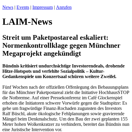
News
|
Events
|
Impressum
|
Anrufen
LAIM-News
Streit um Paketpostareal eskaliert:
Normenkontrollklage gegen Münchner
Megaprojekt angekündigt
Bündnis kritisiert undurchsichtige Investorendeals, drohende
Hitze-Hotspots und verfehlte Sozialpolitik – Kultur-
Gedankenspiele um Konzertsaal schüren weitere Zweifel.
Fünf Wochen nach der offiziellen Offenlegung des Bebauungsplans
für das Münchner Paketpostareal zieht die Initiative HochhausSTOP
die Notbremse. Auf einer Pressekonferenz im Café Glockenspiel
erhoben die Initiatoren schwere Vorwürfe gegen die Stadtspitze: Es
gehe um fragwürdige Finanz-Rochaden zugunsten des Investors
Ralf Büschl, akute ökologische Fehlplanungen sowie gravierende
Mängel beim Denkmalschutz. Um den Bau der zwei geplanten 155
Meter hohen Wolkenkratzer zu verhindern, bereitet das Bündnis nun
eine Juristische Intervention vor.