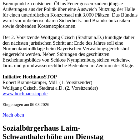
Brennpunkt zu entstehen. Öl ins Feuer gossen zudem jüngste
Äußerungen aus der Politik über eine Ausweich-Nutzung der Halle
für einen unterirdischen Konzertsaal mit 3.000 Plätzen. Das Bündnis
warnt vor unbeherrschbaren Sicherheits- und Brandschutzrisiken
sowie drohenden Kostenexplosionen.
Der 2. Vorsitzende Wolfgang Czisch (Stadtrat a.D.) kündigte daher
den nächsten juristischen Schritt an: Ende des Jahres soll eine
Normenkontrollklage beim Bayerischen Verwaltungsgerichtshof
eingereicht werden. Neben Störungen des geschützten
Erscheinungsbildes von Schloss Nymphenburg stehen verkehrs-,
lärm- und grundwasserrechtliche Bedenken im Zentrum der Klage.
Initiative HochhausSTOP
Robert Brannekämper, MdL (1. Vorsitzender)
Wolfgang Czisch, Stadtrat a.D. (2. Vorsitzender)
www.hochhausstop.de
Eingetragen am 06.08.2026
Nach oben
Sozialbürgerhaus Laim-
Schwanthalerhöhe am Dienstag