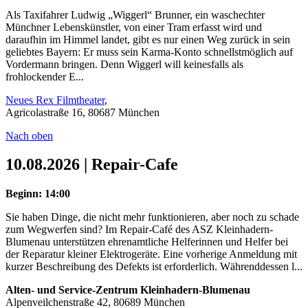
Als Taxifahrer Ludwig „Wiggerl“ Brunner, ein waschechter
Münchner Lebenskünstler, von einer Tram erfasst wird und
daraufhin im Himmel landet, gibt es nur einen Weg zurück in sein
geliebtes Bayern: Er muss sein Karma-Konto schnellstmöglich auf
Vordermann bringen. Denn Wiggerl will keinesfalls als
frohlockender E...
Neues Rex Filmtheater
,
Agricolastraße 16, 80687 München
Nach oben
10.08.2026 | Repair-Cafe
Beginn: 14:00
Sie haben Dinge, die nicht mehr funktionieren, aber noch zu schade
zum Wegwerfen sind? Im Repair-Café des ASZ Kleinhadern-
Blumenau unterstützen ehrenamtliche Helferinnen und Helfer bei
der Reparatur kleiner Elektrogeräte. Eine vorherige Anmeldung mit
kurzer Beschreibung des Defekts ist erforderlich. Währenddessen l...
Alten- und Service-Zentrum Kleinhadern-Blumenau
Alpenveilchenstraße 42, 80689 München