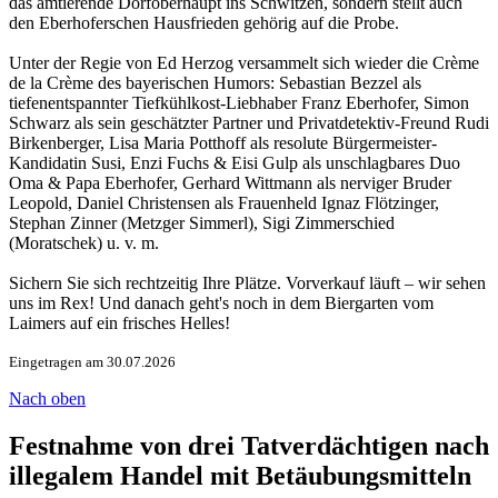
das amtierende Dorfoberhaupt ins Schwitzen, sondern stellt auch
den Eberhoferschen Hausfrieden gehörig auf die Probe.
Unter der Regie von Ed Herzog versammelt sich wieder die Crème
de la Crème des bayerischen Humors: Sebastian Bezzel als
tiefenentspannter Tiefkühlkost-Liebhaber Franz Eberhofer, Simon
Schwarz als sein geschätzter Partner und Privatdetektiv-Freund Rudi
Birkenberger, Lisa Maria Potthoff als resolute Bürgermeister-
Kandidatin Susi, Enzi Fuchs & Eisi Gulp als unschlagbares Duo
Oma & Papa Eberhofer, Gerhard Wittmann als nerviger Bruder
Leopold, Daniel Christensen als Frauenheld Ignaz Flötzinger,
Stephan Zinner (Metzger Simmerl), Sigi Zimmerschied
(Moratschek) u. v. m.
Sichern Sie sich rechtzeitig Ihre Plätze. Vorverkauf läuft – wir sehen
uns im Rex! Und danach geht's noch in dem Biergarten vom
Laimers auf ein frisches Helles!
Eingetragen am 30.07.2026
Nach oben
Festnahme von drei Tatverdächtigen nach
illegalem Handel mit Betäubungsmitteln