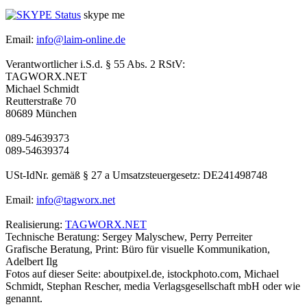
skype me
Email:
info@laim-online.de
Verantwortlicher i.S.d. § 55 Abs. 2 RStV:
TAGWORX.NET
Michael Schmidt
Reutterstraße 70
80689 München
089-54639373
089-54639374
USt-IdNr. gemäß § 27 a Umsatzsteuergesetz: DE241498748
Email:
info@tagworx.net
Realisierung:
TAGWORX.NET
Technische Beratung: Sergey Malyschew, Perry Perreiter
Grafische Beratung, Print: Büro für visuelle Kommunikation,
Adelbert Ilg
Fotos auf dieser Seite: aboutpixel.de, istockphoto.com, Michael
Schmidt, Stephan Rescher, media Verlagsgesellschaft mbH oder wie
genannt.