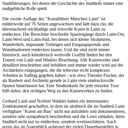
Stadtführungen, bei denen die Geschichte des Stadtteils immer eine
maßgebliche Rolle spielt.
Die zweite Auflage des "Kunstführer München Laim" ist
mittlerweile auf 76 Seiten angewachsen und lädt dazu ein, die
überraschend reichhaltige und reizvolle Kunst in Laim zu
entdecken. Die Broschüre beschreibt Spaziergänge durch Laim-Ost,
Laim-West und Laim-Süd, bei denen sich kleine Skulpturen,
Wandreliefs, imposante Torbögen und Eingangsportale und
Wandmalereien entdecken lassen. Und die sind nicht immer
historisch, auch künstlerisch wertvolle Graffiti finden bei den
Touren von Laub und Winkler Beachtung. Alle Kunstwerke sind
detailliert beschrieben und bebildert und immer wieder wird auf die
Architekten eingegangen, die die teilweise recht komplexen
Arbeiten in Auftrag gegeben haben - wie etwa Theodor Fischer, der
als Bauherr und Architekt gerade in Laim viele eindrucksvolle
Spuren hinterlassen hat. Eine Straßenkarte für jede einzelne Tour
hilft dabei, den richtigen Weg zu den Kunstwerken zu finden.
Gerhard Laub und Norbert Winkler haben ein interessantes
Zeitdokument geschaffen, in dem sie akribisch die im Stadtteil Laim
verfügbare "Kunst am Bau" nicht nur aufzählen und dokumentieren,
sondern sehr sympathisch beschreiben und die Leser einladen, ihren
Stadtteil nicht nur zu entdecken, sondern wertzuschätzen. Auch
wenn das im Augenblick aufgrund der vielen Dauerbaustellen in