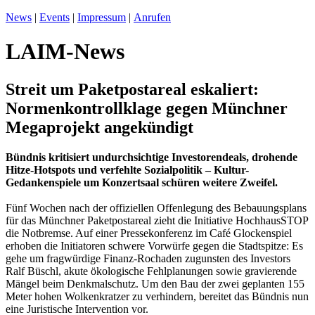
News
|
Events
|
Impressum
|
Anrufen
LAIM-News
Streit um Paketpostareal eskaliert:
Normenkontrollklage gegen Münchner
Megaprojekt angekündigt
Bündnis kritisiert undurchsichtige Investorendeals, drohende
Hitze-Hotspots und verfehlte Sozialpolitik – Kultur-
Gedankenspiele um Konzertsaal schüren weitere Zweifel.
Fünf Wochen nach der offiziellen Offenlegung des Bebauungsplans
für das Münchner Paketpostareal zieht die Initiative HochhausSTOP
die Notbremse. Auf einer Pressekonferenz im Café Glockenspiel
erhoben die Initiatoren schwere Vorwürfe gegen die Stadtspitze: Es
gehe um fragwürdige Finanz-Rochaden zugunsten des Investors
Ralf Büschl, akute ökologische Fehlplanungen sowie gravierende
Mängel beim Denkmalschutz. Um den Bau der zwei geplanten 155
Meter hohen Wolkenkratzer zu verhindern, bereitet das Bündnis nun
eine Juristische Intervention vor.