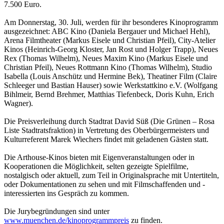
7.500 Euro.
Am Donnerstag, 30. Juli, werden für ihr besonderes Kinoprogramm
ausgezeichnet: ABC Kino (Daniela Bergauer und Michael Hehl),
Arena Filmtheater (Markus Eisele und Christian Pfeil), City-Atelier
Kinos (Heinrich-Georg Kloster, Jan Rost und Holger Trapp), Neues
Rex (Thomas Wilhelm), Neues Maxim Kino (Markus Eisele und
Christian Pfeil), Neues Rottmann Kino (Thomas Wilhelm), Studio
Isabella (Louis Anschütz und Hermine Bek), Theatiner Film (Claire
Schleeger und Bastian Hauser) sowie Werkstattkino e.V. (Wolfgang
Bihlmeir, Bernd Brehmer, Matthias Tiefenbeck, Doris Kuhn, Erich
Wagner).
Die Preisverleihung durch Stadtrat David Süß (Die Grünen – Rosa
Liste Stadtratsfraktion) in Vertretung des Oberbürgermeisters und
Kulturreferent Marek Wiechers findet mit geladenen Gästen statt.
Die Arthouse-Kinos bieten mit Eigenveranstaltungen oder in
Kooperationen die Möglichkeit, selten gezeigte Spielfilme,
nostalgisch oder aktuell, zum Teil in Originalsprache mit Untertiteln,
oder Dokumentationen zu sehen und mit Filmschaffenden und -
interessierten ins Gespräch zu kommen.
Die Jurybegründungen sind unter
www.muenchen.de/kinoprogrammpreis
zu finden.