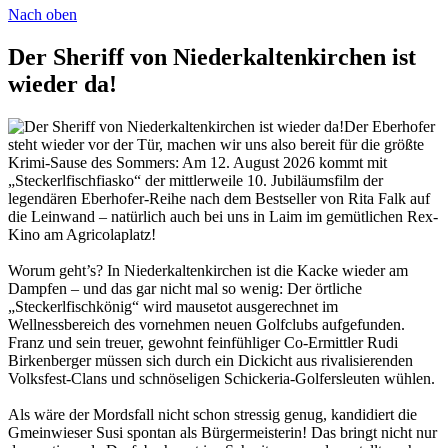
Nach oben
Der Sheriff von Niederkaltenkirchen ist
wieder da!
Der Eberhofer
steht wieder vor der Tür, machen wir uns also bereit für die größte
Krimi-Sause des Sommers: Am 12. August 2026 kommt mit
„Steckerlfischfiasko“ der mittlerweile 10. Jubiläumsfilm der
legendären Eberhofer-Reihe nach dem Bestseller von Rita Falk auf
die Leinwand – natürlich auch bei uns in Laim im gemütlichen Rex-
Kino am Agricolaplatz!
Worum geht’s? In Niederkaltenkirchen ist die Kacke wieder am
Dampfen – und das gar nicht mal so wenig: Der örtliche
„Steckerlfischkönig“ wird mausetot ausgerechnet im
Wellnessbereich des vornehmen neuen Golfclubs aufgefunden.
Franz und sein treuer, gewohnt feinfühliger Co-Ermittler Rudi
Birkenberger müssen sich durch ein Dickicht aus rivalisierenden
Volksfest-Clans und schnöseligen Schickeria-Golfersleuten wühlen.
Als wäre der Mordsfall nicht schon stressig genug, kandidiert die
Gmeinwieser Susi spontan als Bürgermeisterin! Das bringt nicht nur