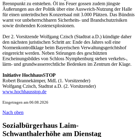
Brennpunkt zu entstehen. Öl ins Feuer gossen zudem jüngste
Äußerungen aus der Politik über eine Ausweich-Nutzung der Halle
für einen unterirdischen Konzertsaal mit 3.000 Plätzen. Das Bündnis
warnt vor unbeherrschbaren Sicherheits- und Brandschutzrisiken
sowie drohenden Kostenexplosionen.
Der 2. Vorsitzende Wolfgang Czisch (Stadtrat a.D.) kündigte daher
den nächsten juristischen Schritt an: Ende des Jahres soll eine
Normenkontrollklage beim Bayerischen Verwaltungsgerichtshof
eingereicht werden. Neben Störungen des geschützten
Erscheinungsbildes von Schloss Nymphenburg stehen verkehrs-,
lärm- und grundwasserrechtliche Bedenken im Zentrum der Klage.
Initiative HochhausSTOP
Robert Brannekämper, MdL (1. Vorsitzender)
Wolfgang Czisch, Stadtrat a.D. (2. Vorsitzender)
www.hochhausstop.de
Eingetragen am 06.08.2026
Nach oben
Sozialbürgerhaus Laim-
Schwanthalerhöhe am Dienstag