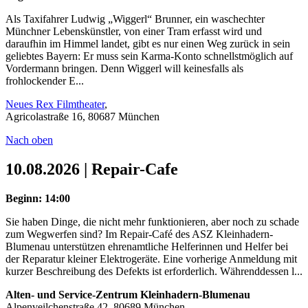
Als Taxifahrer Ludwig „Wiggerl“ Brunner, ein waschechter
Münchner Lebenskünstler, von einer Tram erfasst wird und
daraufhin im Himmel landet, gibt es nur einen Weg zurück in sein
geliebtes Bayern: Er muss sein Karma-Konto schnellstmöglich auf
Vordermann bringen. Denn Wiggerl will keinesfalls als
frohlockender E...
Neues Rex Filmtheater
,
Agricolastraße 16, 80687 München
Nach oben
10.08.2026 | Repair-Cafe
Beginn: 14:00
Sie haben Dinge, die nicht mehr funktionieren, aber noch zu schade
zum Wegwerfen sind? Im Repair-Café des ASZ Kleinhadern-
Blumenau unterstützen ehrenamtliche Helferinnen und Helfer bei
der Reparatur kleiner Elektrogeräte. Eine vorherige Anmeldung mit
kurzer Beschreibung des Defekts ist erforderlich. Währenddessen l...
Alten- und Service-Zentrum Kleinhadern-Blumenau
Alpenveilchenstraße 42, 80689 München