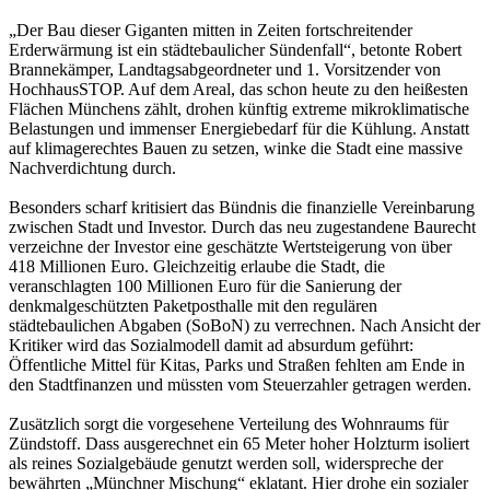
„Der Bau dieser Giganten mitten in Zeiten fortschreitender
Erderwärmung ist ein städtebaulicher Sündenfall“, betonte Robert
Brannekämper, Landtagsabgeordneter und 1. Vorsitzender von
HochhausSTOP. Auf dem Areal, das schon heute zu den heißesten
Flächen Münchens zählt, drohen künftig extreme mikroklimatische
Belastungen und immenser Energiebedarf für die Kühlung. Anstatt
auf klimagerechtes Bauen zu setzen, winke die Stadt eine massive
Nachverdichtung durch.
Besonders scharf kritisiert das Bündnis die finanzielle Vereinbarung
zwischen Stadt und Investor. Durch das neu zugestandene Baurecht
verzeichne der Investor eine geschätzte Wertsteigerung von über
418 Millionen Euro. Gleichzeitig erlaube die Stadt, die
veranschlagten 100 Millionen Euro für die Sanierung der
denkmalgeschützten Paketposthalle mit den regulären
städtebaulichen Abgaben (SoBoN) zu verrechnen. Nach Ansicht der
Kritiker wird das Sozialmodell damit ad absurdum geführt:
Öffentliche Mittel für Kitas, Parks und Straßen fehlten am Ende in
den Stadtfinanzen und müssten vom Steuerzahler getragen werden.
Zusätzlich sorgt die vorgesehene Verteilung des Wohnraums für
Zündstoff. Dass ausgerechnet ein 65 Meter hoher Holzturm isoliert
als reines Sozialgebäude genutzt werden soll, widerspreche der
bewährten „Münchner Mischung“ eklatant. Hier drohe ein sozialer